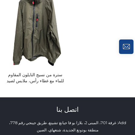
سترة من نسيج النايلون المقاوم
للماء مع غطاء رأس، ملابس لصيد
الأسماك، سترة كبيرة الحجم
للرجال
اتصل بنا
Add: غرفة 701، المبنى 2، بلازا بو فا جيانغ تشينغ، طريق جينجي رقم 778،
منطقة بودونغ الجديدة، شنغهاي، الصين