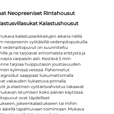
t Neopreeniset Rintahousut
astusvillasukat Kalastushousut
mukava kalastusseikkailujen aikana näillä
neopreenin vyötäisillä vedenpitopukuilla.
t vedenpitopuvut on suunniteltu
hille ja ne tarjoavat erinomaista eristystä ja
innasta varpaisiin asti. Kestävä 5 mm
enne tarjoaa huipputason joustavuuden
mmön kylmissä vesissä. Pahennetut
integroidut saappaat liukumattomalla
vat vakauden liukastuva pinnalla.
öt ja elastinen vyötärövahvistus takaavat
a mukavan istumisen koko päivän käytössä.
opuvut ovat täydelliset
stukseen, jokeenkalastukseen tai mihin
 äärellä tapahtuvaan toimintaan. Mukava