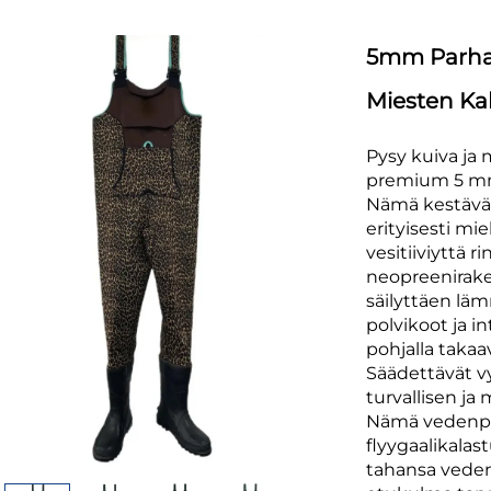
5mm Parhaa
Miesten Kal
Pysy kuiva ja 
premium 5 mm 
Nämä kestävä
erityisesti mie
vesitiiviyttä r
neopreenirak
säilyttäen lä
polvikoot ja 
pohjalla takaa
Säädettävät vy
turvallisen j
Nämä vedenpit
flyygaalikala
tahansa veden