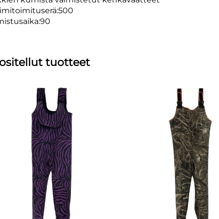
imitoimituserä:500
mistusaika:90
ositellut tuotteet