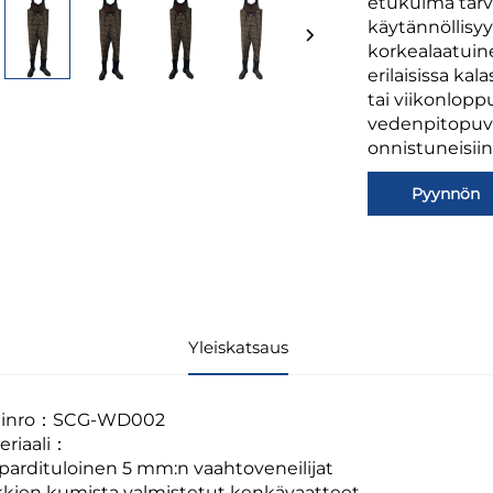
etukulma tarv
käytännöllisyyt
korkealaatuin
erilaisissa ka
tai viikonlopp
vedenpitopuv
onnistuneisii
Pyynnön
lähettämine
Yleiskatsaus
linro：SCG-WD002
eriaali：
pardituloinen 5 mm:n vaahtoveneilijat
kkien kumista valmistetut kenkävaatteet