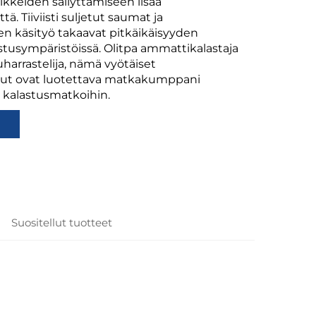
ikkeiden säilyttämiseen lisää
tä. Tiiviisti suljetut saumat ja
en käsityö takaavat pitkäikäisyyden
lastusympäristöissä. Olitpa ammattikalastaja
uharrastelija, nämä vyötäiset
ut ovat luotettava matkakumppani
n kalastusmatkoihin.
n
Suositellut tuotteet