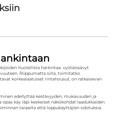
ksiin
hankintaan
kijöiden huolellista harkintaa.
vyötäissävyt
avuuteen. Riippumatta siitä, toimitatko
tavat korkealaatuiset rintahousut, on ratkaisevan
tekeminen edellyttää kestävyyden, mukavuuden ja
a opas käy läpi keskeiset näkökohdat laadukkaiden
toiminnan tarpeita että loppukäyttäjien odotuksia.