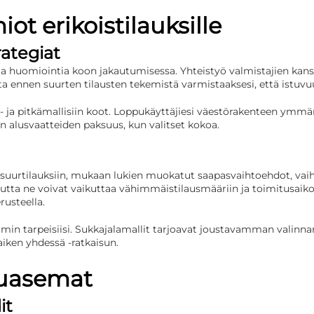
ot erikoistilauksille
rategiat
sta huomiointia koon jakautumisessa. Yhteistyö valmistajien kanss
a ennen suurten tilausten tekemistä varmistaaksesi, että istuvuu
ing- ja pitkämallisiin koot. Loppukäyttäjiesi väestörakenteen ym
alusvaatteiden paksuus, kun valitset kokoa.
a suurtilauksiin, mukaan lukien muokatut saapasvaihtoehdot, vaiht
utta ne voivat vaikuttaa vähimmäistilausmääriin ja toimitusaiko
rusteella.
min tarpeisiisi. Sukkajalamallit tarjoavat joustavamman valinnan
aiken yhdessä -ratkaisun.
uuasemat
it