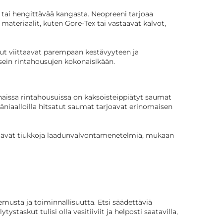
 tai hengittävää kangasta. Neopreeni tarjoaa
ateriaalit, kuten Gore-Tex tai vastaavat kalvot,
vut viittaavat parempaan kestävyyteen ja
usein rintahousujen kokonaisikään.
aissa rintahousuissa on kaksoisteippiätyt saumat
ääniaalloilla hitsatut saumat tarjoavat erinomaisen
yttävät tiukkoja laadunvalvontamenetelmiä, mukaan
emusta ja toiminnallisuutta. Etsi säädettäviä
ystaskut tulisi olla vesitiiviit ja helposti saatavilla,