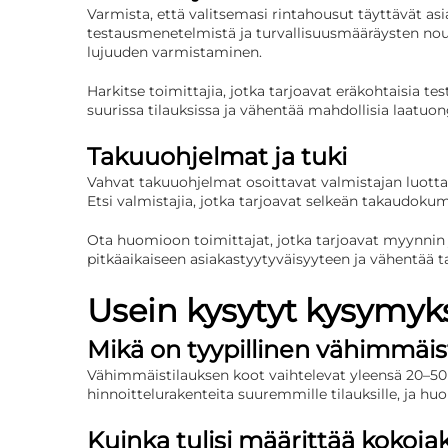
Varmista, että valitsemasi rintahousut täyttävät asi
testausmenetelmistä ja turvallisuusmääräysten nou
lujuuden varmistaminen.
Harkitse toimittajia, jotka tarjoavat eräkohtaisia 
suurissa tilauksissa ja vähentää mahdollisia laatuo
Takuuohjelmat ja tuki
Vahvat takuuohjelmat osoittavat valmistajan luottam
Etsi valmistajia, jotka tarjoavat selkeän takaudokum
Ota huomioon toimittajat, jotka tarjoavat myynnin j
pitkäaikaiseen asiakastyytyväisyyteen ja vähentää t
Usein kysytyt kysymyk
Mikä on tyypillinen vähimmäi
Vähimmäistilauksen koot vaihtelevat yleensä 20–50 par
hinnoittelurakenteita suuremmille tilauksille, ja huo
Kuinka tulisi määrittää kokoj