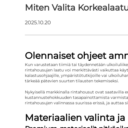
Miten Valita Korkealaatui
2025.10.20
Olennaiset ohjeet am
Kun varustetaan tiimiä tai täydennetään ulkoiluliike
rintahousujen laatu voi merkittävästi vaikuttaa käy
kalastusohjaajille, ympäristötutkijoille vai ulkoil
tärkeää pätevien suurten tilausten tekemiseksi.
Nykyisellä markkinalla rintahousut ovat saatavilla 
kustannustehokkuuden tasapainottamista varmistaaks
rintahousujen valinnassa suurissa erissä, ja auttaa 
Materiaalien valinta ja