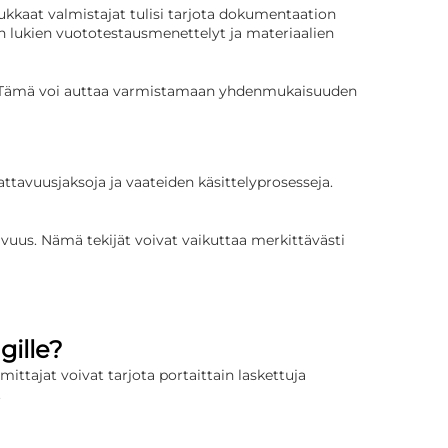
dukkaat valmistajat tulisi tarjota dokumentaation
 lukien vuototestausmenettelyt ja materiaalien
ystä. Tämä voi auttaa varmistamaan yhdenmukaisuuden
ttavuusjaksoja ja vaateiden käsittelyprosesseja.
avuus. Nämä tekijät voivat vaikuttaa merkittävästi
gille?
mittajat voivat tarjota portaittain laskettuja
.