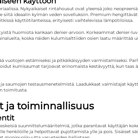
aiseen käyttöön
iaalissa. Nykyaikaiset rintahousut ovat yleensä joko neopreeniä
 siitä ideaalin kylmän veden sovelluksiin. Premium-hengittävät m
sä käyttötilanteissa, erityisesti vaihtelevissa lämpötiloissa.
 erityistä huomiota kankaan denier-arvoon. Korkeammat denier-lu
uinalueita, koska näiden kulumisalttiiden osien laatu määrittää 
 vuotojen estämiseksi ja pitkäikäisyyden varmistamiseksi. Parh
lkanoidut kumisaumat tarjoavat erinomaista kestävyyttä, kun taas 
ta ja saumojen testausmenetelmistä. Laadukkaat valmistajat kä
n toimitusta.
ja toiminnallisuus
ntit
 keskeisiä suunnittelumääritelmiä, jotka parantavat käyttäjän kok
 henkilöille ja helpottavat pujottamista ylle ja pois. Sisäiset säilyt
avat monipuolisuutta varusteiden hallintaan.