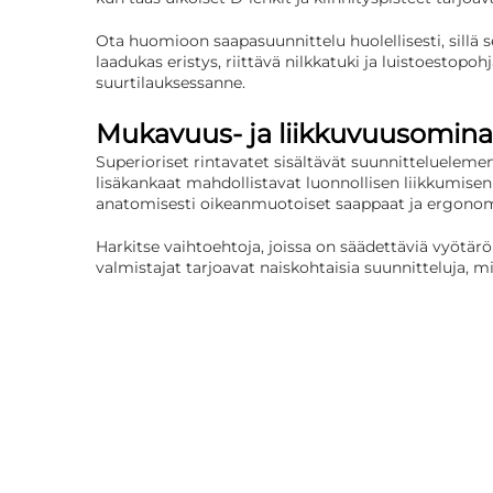
Ota huomioon saapasuunnittelu huolellisesti, sillä 
laadukas eristys, riittävä nilkkatuki ja luistoestopoh
suurtilauksessanne.
Mukavuus- ja liikkuvuusomin
Superioriset rintavatet sisältävät suunnitteluelemen
lisäkankaat mahdollistavat luonnollisen liikkumisen j
anatomisesti oikeanmuotoiset saappaat ja ergonom
Harkitse vaihtoehtoja, joissa on säädettäviä vyötär
valmistajat tarjoavat naiskohtaisia suunnitteluja, m