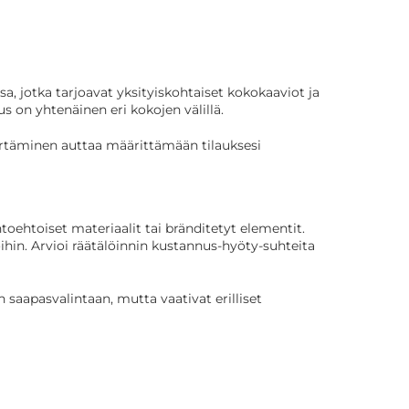
a, jotka tarjoavat yksityiskohtaiset kokokaaviot ja
s on yhtenäinen eri kokojen välillä.
märtäminen auttaa määrittämään tilauksesi
oehtoiset materiaalit tai bränditetyt elementit.
ihin. Arvioi räätälöinnin kustannus-hyöty-suhteita
 saapasvalintaan, mutta vaativat erilliset