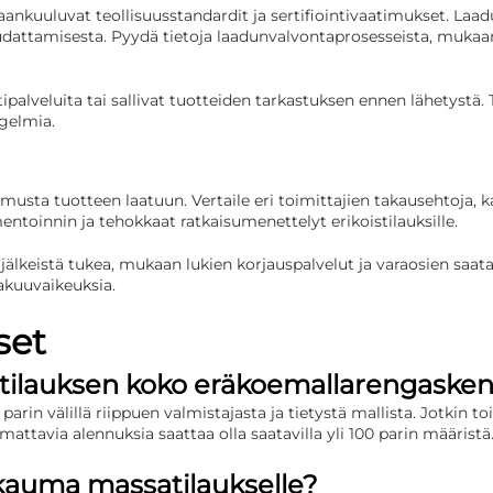
aankuuluvat teollisuusstandardit ja sertifiointivaatimukset. Laa
dattamisesta. Pyydä tietoja laadunvalvontaprosesseista, mukaan
testipalveluita tai sallivat tuotteiden tarkastuksen ennen lähet
ngelmia.
usta tuotteen laatuun. Vertaile eri toimittajien takausehtoja, ka
entoinnin ja tehokkaat ratkaisumenettelyt erikoistilauksille.
älkeistä tukea, mukaan lukien korjauspalvelut ja varaosien saat
akuuvaikeuksia.
set
stilauksen koko eräkoemallarengasken
in välillä riippuen valmistajasta ja tietystä mallista. Jotkin toi
mattavia alennuksia saattaa olla saatavilla yli 100 parin määristä
akauma massatilaukselle?