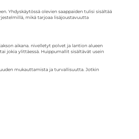
en. Yhdyskäytössä olevien saappaiden tulisi sisältää
rjestelmillä, mikä tarjoaa lisäjoustavuutta
akson aikana. nivelletyt polvet ja lantion alueen
ai jokia ylittäessä. Huippumallit sisältävät usein
vuuden mukauttamista ja turvallisuutta. Jotkin