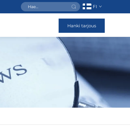
FI
Hanki tarjous