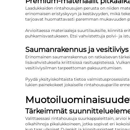
Premium-materiaalit pitkäaik
Laadukkaiden rintahousujen perusta on niiden mater
erinomaisen eristyskyvyn ja kestävyyden, mikä tekee
tarjoavat huomattavasti paremman mukavuuden pitkis
Arvioitaessa materiaaleja suurtilauksille, kiinnitä
puhkamisvastukseen. Etsi vahvistettuja polvi- ja ist
Saumanrakennus ja vesitiiviys
Erinomainen saumanrakennus on ratkaisevan tärkeää
lisävahvistuksella kriittisissä rasituspisteissä. Vu
vesitiiviysilman tarpeettoman paksuuntumisen.
Pyydä yksityiskohtaista tietoa valmistusprosessis
lukien painekokeet jokaiselle rintahousuparille enne
Muotoiluominaisuudet 
Tärkeimmät suunnittelueleme
Valittaessasi rintahousuja suurkappaleittain, arvioi
olkahihnoja pikalukkoineen, jotka sopivat eri kokoisille
kun taas ulkoiset D-lenkit ja kiinnityspisteet tarjo