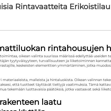
sia Rintavaatteita Erikoistilau
mattiluokan rintahousujen 
toimintaa, oikean valinta suurissa määrissä edellyttää useiden te
ttäjän tyytyväisyyteen, turvallisuuteen ja liiketoiminnan kannatt
uharrastajille, keskeisten elementtien ymmärtäminen, jotka muodos
eri materiaaleista, malleista ja hintaluokista. Oikean valinnan 
esi, että tuotteet täyttävät tiettyjä vaatimuksia. Tämä kattav
sinua tekemään luottavaisia päätöksiä, jotka vastaavat sekä liike
 rakenteen laatu