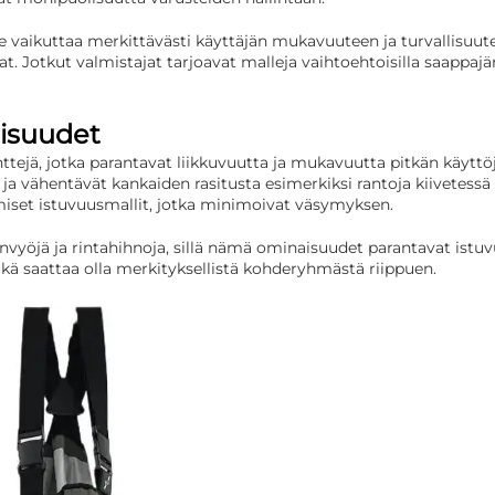
se vaikuttaa merkittävästi käyttäjän mukavuuteen ja turvallisuute
jat. Jotkut valmistajat tarjoavat malleja vaihtoehtoisilla saappajä
aisuudet
ttejä, jotka parantavat liikkuvuutta ja mukavuutta pitkän käyttöj
a vähentävät kankaiden rasitusta esimerkiksi rantoja kiivetessä t
iset istuvuusmallit, jotka minimoivat väsymyksen.
önvyöjä ja rintahihnoja, sillä nämä ominaisuudet parantavat istu
ikä saattaa olla merkityksellistä kohderyhmästä riippuen.