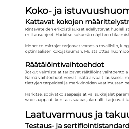
Koko- ja istuvuushuomi
Kattavat kokojen määrittelyst
Rintavateiden erikoistilaukset edellyttävät huolelli
mittausohjeet. Harkitse kokoerän näytteen tilaamist
Monet toimittajat tarjoavat varaosia tavallisiin, k
optimaalisen kokojakauman. Muista ottaa huomioon 
Räätälöintivaihtoehdot
Jotkut valmistajat tarjoavat räätälöintivaihtoehtoj
Nämä vaihtoehdot voivat lisätä arvoa tilaukseesi, m
tiettyjen tarpeidesi ja markkinoiden vaatimusten pe
Harkitse, sopivatko saapasjalat vai sukkajalat parem
wadisaappaat, kun taas saapasjalamallit tarjoavat k
Laatuvarmuus ja tak
Testaus- ja sertifiointistandard