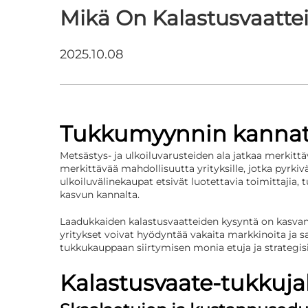
Mikä On Kalastusvaatte
2025.10.08
Tukkumyynnin kannat
Metsästys- ja ulkoiluvarusteiden ala jatkaa merkittä
merkittävää mahdollisuutta yrityksille, jotka pyrk
ulkoiluvälinekaupat etsivät luotettavia toimittaji
kasvun kannalta.
Laadukkaiden kalastusvaatteiden kysyntä on kasvanu
yritykset voivat hyödyntää vakaita markkinoita ja 
tukkukauppaan siirtymisen monia etuja ja strategisi
Kalastusvaate-tukkujak