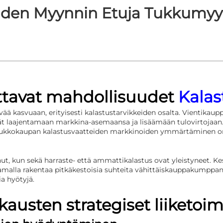
iden Myynnin Etuja Tukkumyyn
tavat mahdollisuudet
Kala
vää kasvuaan, erityisesti kalastustarvikkeiden osalta. Vientikau
ivät laajentamaan markkina-asemaansa ja lisäämään tulovirtojaa
a, tukkokaupan kalastusvaatteiden markkinoiden ymmärtäminen on
t, kun sekä harraste- että ammattikalastus ovat yleistyneet. K
samalla rakentaa pitkäkestoisia suhteita vähittäiskauppakumppan
a hyötyjä.
austen strategiset liiketoi