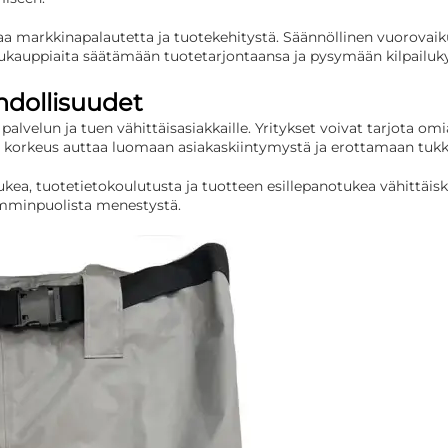
arkkinapalautetta ja tuotekehitystä. Säännöllinen vuorovaikut
kukauppiaita säätämään tuotetarjontaansa ja pysymään kilpailuky
hdollisuudet
lun ja tuen vähittäisasiakkaille. Yritykset voivat tarjota omia a
korkeus auttaa luomaan asiakaskiintymystä ja erottamaan tukkuto
tukea, tuotetietokoulutusta ja tuotteen esillepanotukea vähittä
lemminpuolista menestystä.