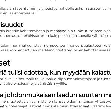
le, alan tapahtumiin ja yhteistyömahdollisuuksiin suurten valmi
iden laajentamiselle.
lisuudet
uksia brändin kehittämiseen ja markkinoihin tunkeutumiseen. V
itunnettuutta tehokkaammin kuin pelkästään suoralla vähittäismy
kenteleminen mahdollistaa monipuolisen markkinapalautteen ker
ää kohdennettujen markkinointistrategioiden kehittämisessä ja
set
ä tulisi odottaa, kun myydään kalast
rin välillä per malli tai kokoalue, riippuen valmistajasta ja tuot
lläpito wholeseille ja vähittäismyyjille.
ata johdonmukaisen laadun suurten m
en, luotettavien valmistajien kanssa pidemmittäisen yhteistyön
t wholestaajat laativat myös yksityiskohtaiset laatuvaatimukse