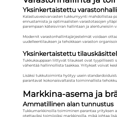
Yksinkertaistettu varastonhall
Kalastusvesivarvasten tukkumyynti mahdollistaa pa
ennustamista ja optimaalisten varastotasojen ylläpi
parempaan käteisvirran hallintaan ja alentuneisiin v
Modernit varastonhallintajärjestelmät voidaan ott
uudelleentilauksen ja tehokkaan varaston organisoi
Yksinkertaistettu tilauskäsitte
Tukkukauppaan liittyvät tilaukset ovat tyypillisesti
vähentää hallinnollista taakkaa. Yritykset voivat ke
Lisäksi tukkutoiminta hyötyy usein standardoiduista
parantavat kokonaisvaltaista toiminnallista tehokku
Markkina-asema ja br
Ammatillinen alan tunnustus
Tukkumarkkinoilla toimiminen parantaa yrityksen a
otettaviksi toimijoiksi markkinoilla, mikä johtaa l