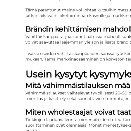
Tämä parantunut maine voi johtaa kutsuihin messuil
pitkän aikavälin liiketoiminnan kasvulle ja markkino
Brändin kehittämisen mahdol
Vähittäiskauppa tarjoaa ainutlaatuisia mahdollisu
voivat saavuttaa laajemman yleisön ja lisätä bränd
Lisäksi useiden vähittäiskauppiaiden kanssa työs
mukaan. Tämä markkinaosaaminen on korvaton tärke
Usein kysytyt kysymyk
Mitä vähimmäistilauksen määri
Vähimmäistilaukset vaihtelevat tyypillisesti 20–50 pa
toimitus ja käsittely sekä kannattavien toimintojen y
Miten wholestaajat voivat ta
Tiukkojen laadunvalvontatoimenpiteiden toteuttamin
suorittaminen ovat olennaisia. Monet menestyksekää
eristä.