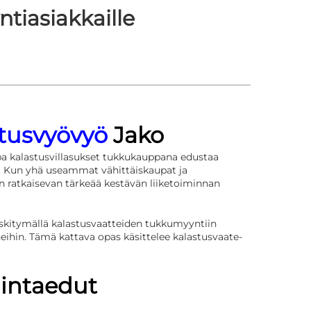
tiasiakkaille
stusvyövyö
Jako
ppa
kalastusvillasukset
tukkukauppana edustaa
n. Kun yhä useammat vähittäiskaupat ja
 ratkaisevan tärkeää kestävän liiketoiminnan
eskitymällä kalastusvaatteiden tukkumyyntiin
eihin. Tämä kattava opas käsittelee kalastusvaate-
mintaedut