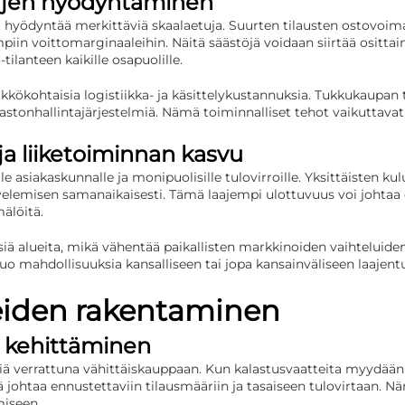
ujen hyödyntäminen
t hyödyntää merkittäviä skaalaetuja. Suurten tilausten ostovoi
iin voittomarginaaleihin. Näitä säästöjä voidaan siirtää osittain
tilanteen kaikille osapuolille.
kökohtaisia logistiikka- ja käsittelykustannuksia. Tukkukaupan t
rastonhallintajärjestelmiä. Nämä toiminnalliset tehot vaikutta
a liiketoiminnan kasvu
 asiakaskunnalle ja monipuolisille tulovirroille. Yksittäisten ku
velemisen samanaikaisesti. Tämä laajempi ulottuvuus voi johtaa
älöitä.
isiä alueita, mikä vähentää paikallisten markkinoiden vaihteluid
o mahdollisuuksia kansalliseen tai jopa kansainväliseen laajen
eiden rakentaminen
 kehittäminen
ä verrattuna vähittäiskauppaan. Kun kalastusvaatteita myydään tu
johtaa ennustettaviin tilausmääriin ja tasaiseen tulovirtaan. N
miseen.