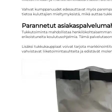
Vahvat kumppanuudet edesauttavat myös parempaa m
tietoa kuluttajien mieltymyksistä, mikä auttaa tuk
Parannetut asiakaspalveluma
Tukkutoiminta mahdollistaa henkilökohtaisemman palve
erikoistuneita koulutusohjelmia. Tämä palvelutason 
Lisäksi tukkukauppiaat voivat tarjota markkinointi
vahvistavat liiketoimintasuhteita ja edistävät mo