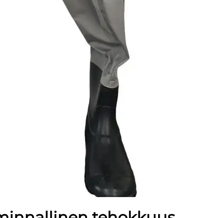
iminnallinen tehokkuus