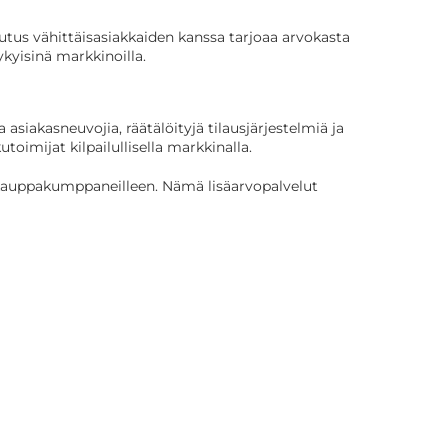
us vähittäisasiakkaiden kanssa tarjoaa arvokasta
kyisinä markkinoilla.
siakasneuvojia, räätälöityjä tilausjärjestelmiä ja
imijat kilpailullisella markkinalla.
iskauppakumppaneilleen. Nämä lisäarvopalvelut