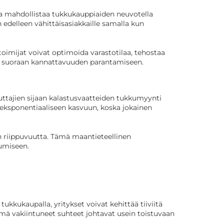
ma mahdollistaa tukkukauppiaiden neuvotella
 edelleen vähittäisasiakkaille samalla kun
oimijat voivat optimoida varastotilaa, tehostaa
vat suoraan kannattavuuden parantamiseen.
luttajien sijaan kalastusvaatteiden tukkumyynti
 eksponentiaaliseen kasvuun, koska jokainen
en riippuvuutta. Tämä maantieteellinen
tumiseen.
kkukaupalla, yritykset voivat kehittää tiiviitä
ämä vakiintuneet suhteet johtavat usein toistuvaan