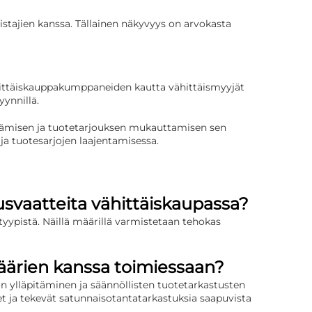
stajien kanssa. Tällainen näkyvyys on arvokasta
ähittäiskauppakumppaneiden kautta vähittäismyyjät
ynnillä.
äämisen ja tuotetarjouksen mukauttamisen sen
 tuotesarjojen laajentamisessa.
usvaatteita vähittäiskaupassa?
etyypistä. Näillä määrillä varmistetaan tehokas
äärien kanssa toimiessaan?
 ylläpitäminen ja säännöllisten tuotetarkastusten
t ja tekevät satunnaisotantatarkastuksia saapuvista