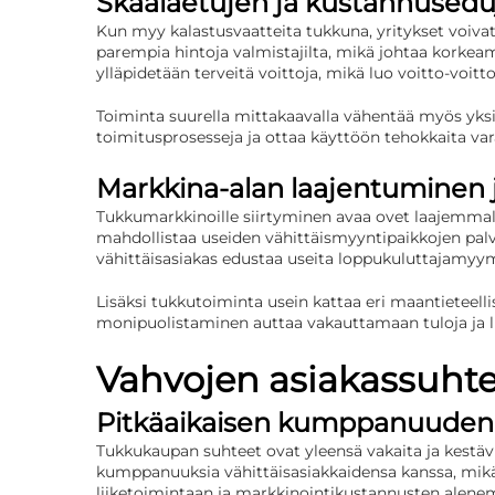
Skaalaetujen ja kustannused
Kun myy kalastusvaatteita tukkuna, yritykset voiva
parempia hintoja valmistajilta, mikä johtaa korkeamp
ylläpidetään terveitä voittoja, mikä luo voitto-voitto-
Toiminta suurella mittakaavalla vähentää myös yksik
toimitusprosesseja ja ottaa käyttöön tehokkaita va
Markkina-alan laajentuminen j
Tukkumarkkinoille siirtyminen avaa ovet laajemmalle
mahdollistaa useiden vähittäismyyntipaikkojen pal
vähittäisasiakas edustaa useita loppukuluttajamyym
Lisäksi tukkutoiminta usein kattaa eri maantieteell
monipuolistaminen auttaa vakauttamaan tuloja ja lu
Vahvojen asiakassuht
Pitkäaikaisen kumppanuuden
Tukkukaupan suhteet ovat yleensä vakaita ja kestävi
kumppanuuksia vähittäisasiakkaidensa kanssa, mikä 
liiketoimintaan ja markkinointikustannusten alene