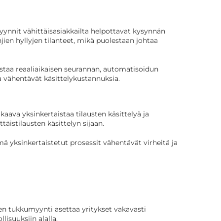
nnit vähittäisasiakkailta helpottavat kysynnän
ien hyllyjen tilanteet, mikä puolestaan johtaa
staa reaaliaikaisen seurannan, automatisoidun
a vähentävät käsittelykustannuksia.
aava yksinkertaistaa tilausten käsittelyä ja
äistilausten käsittelyn sijaan.
ä yksinkertaistetut prosessit vähentävät virheitä ja
n tukkumyynti asettaa yritykset vakavasti
isuuksiin alalla.