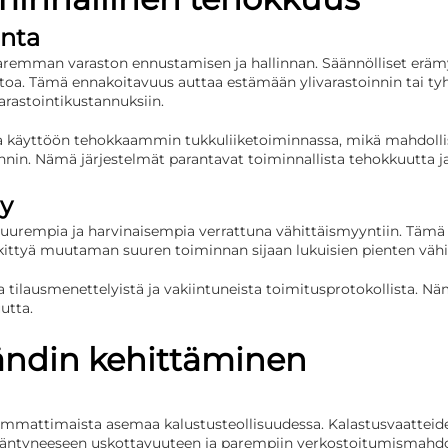
inta
remman varaston ennustamisen ja hallinnan. Säännölliset erämyy
toa. Tämä ennakoitavuus auttaa estämään ylivarastoinnin tai tyhj
arastointikustannuksiin.
aa käyttöön tehokkaammin tukkuliiketoiminnassa, mikä mahdolli
nnin. Nämä järjestelmät parantavat toiminnallista tehokkuutta j
ly
 suurempia ja harvinaisempia verrattuna vähittäismyyntiin. Tämä k
skittyä muutaman suuren toiminnan sijaan lukuisien pienten vähitt
 tilausmenettelyistä ja vakiintuneista toimitusprotokollista. Näm
utta.
ändin kehittäminen
mmattimaista asemaa kalustusteollisuudessa. Kalastusvaatteide
isääntyneeseen uskottavuuteen ja parempiin verkostoitumismahdoll