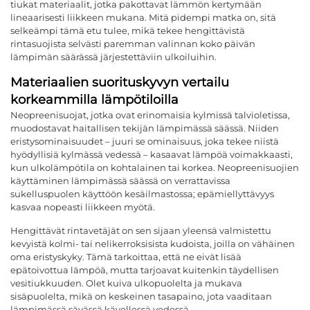
tiukat materiaalit, jotka pakottavat lämmön kertymään
lineaarisesti liikkeen mukana. Mitä pidempi matka on, sitä
selkeämpi tämä etu tulee, mikä tekee hengittävistä
rintasuojista selvästi paremman valinnan koko päivän
lämpimän säärässä järjestettäviin ulkoiluihin.
Materiaalien suorituskyvyn vertailu
korkeammilla lämpötiloilla
Neopreenisuojat, jotka ovat erinomaisia kylmissä talvioletissa,
muodostavat haitallisen tekijän lämpimässä säässä. Niiden
eristysominaisuudet – juuri se ominaisuus, joka tekee niistä
hyödyllisiä kylmässä vedessä – kasaavat lämpöä voimakkaasti,
kun ulkolämpötila on kohtalainen tai korkea. Neopreenisuojien
käyttäminen lämpimässä säässä on verrattavissa
sukelluspuolen käyttöön kesäilmastossa; epämiellyttävyys
kasvaa nopeasti liikkeen myötä.
Hengittävät rintavetäjät on sen sijaan yleensä valmistettu
kevyistä kolmi- tai nelikerroksisista kudoista, joilla on vähäinen
oma eristyskyky. Tämä tarkoittaa, että ne eivät lisää
epätoivottua lämpöä, mutta tarjoavat kuitenkin täydellisen
vesitiukkuuden. Olet kuiva ulkopuolelta ja mukava
sisäpuolelta, mikä on keskeinen tasapaino, jota vaaditaan
lämpimässä sävässä kävellessä vedessä.