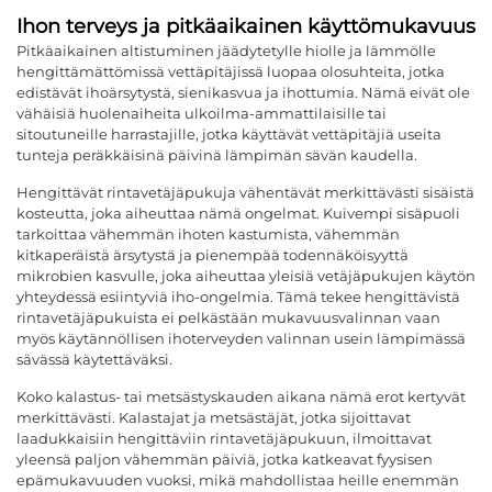
Ihon terveys ja pitkäaikainen käyttömukavuus
Pitkäaikainen altistuminen jäädytetylle hiolle ja lämmölle
hengittämättömissä vettäpitäjissä luopaa olosuhteita, jotka
edistävät ihoärsytystä, sienikasvua ja ihottumia. Nämä eivät ole
vähäisiä huolenaiheita ulkoilma-ammattilaisille tai
sitoutuneille harrastajille, jotka käyttävät vettäpitäjiä useita
tunteja peräkkäisinä päivinä lämpimän sävän kaudella.
Hengittävät rintavetäjäpukuja vähentävät merkittävästi sisäistä
kosteutta, joka aiheuttaa nämä ongelmat. Kuivempi sisäpuoli
tarkoittaa vähemmän ihoten kastumista, vähemmän
kitkaperäistä ärsytystä ja pienempää todennäköisyyttä
mikrobien kasvulle, joka aiheuttaa yleisiä vetäjäpukujen käytön
yhteydessä esiintyviä iho-ongelmia. Tämä tekee hengittävistä
rintavetäjäpukuista ei pelkästään mukavuusvalinnan vaan
myös käytännöllisen ihoterveyden valinnan usein lämpimässä
sävässä käytettäväksi.
Koko kalastus- tai metsästyskauden aikana nämä erot kertyvät
merkittävästi. Kalastajat ja metsästäjät, jotka sijoittavat
laadukkaisiin hengittäviin rintavetäjäpukuun, ilmoittavat
yleensä paljon vähemmän päiviä, jotka katkeavat fyysisen
epämukavuuden vuoksi, mikä mahdollistaa heille enemmän