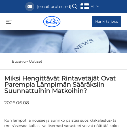
FI
[email protected]
Hanki tarjous
Etusivu>
Uutiset
Miksi Hengittävät Rintavetäjät Ovat
Parempia Lämpimän Sääräksiin
Suunnattuihin Matkoihin?
2026.06.08
Kun lämpötila nousee ja aurinko paistaa suosikkikalastus- tai
metsästyspaikallasi, valitsemasi varusteet voivat päättää koko