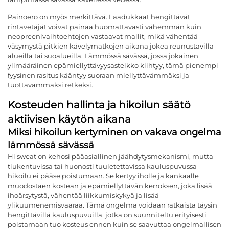
Painoero on myös merkittävä. Laadukkaat hengittävät
rintavetäjät voivat painaa huomattavasti vähemmän kuin
neopreenivaihtoehtojen vastaavat mallit, mikä vähentää
väsymystä pitkien kävelymatkojen aikana jokea reunustavilla
alueilla tai suoalueilla. Lämmössä sävässä, jossa jokainen
ylimääräinen epämiellyttävyysasteikko kiihtyy, tämä pienempi
fyysinen rasitus kääntyy suoraan miellyttävämmäksi ja
tuottavammaksi retkeksi.
Kosteuden hallinta ja hikoilun säätö
aktiivisen käytön aikana
Miksi hikoilun kertyminen on vakava ongelma
lämmössä sävässä
Hi sweat on kehosi pääasiallinen jäähdytysmekanismi, mutta
tiukentuvissa tai huonosti tuuletettavissa kauluspuvussa
hikoilu ei pääse poistumaan. Se kertyy iholle ja kankaalle
muodostaen kostean ja epämiellyttävän kerroksen, joka lisää
ihoärsytystä, vähentää liikkumiskykyä ja lisää
ylikuumenemisvaaraa. Tämä ongelma voidaan ratkaista täysin
hengittävillä kauluspuvuilla, jotka on suunniteltu erityisesti
poistamaan tuo kosteus ennen kuin se saavuttaa ongelmallisen