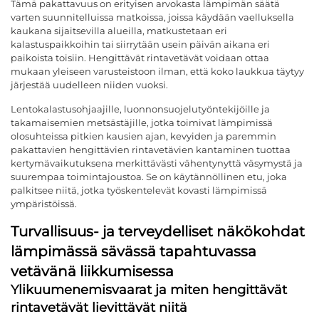
Tämä pakattavuus on erityisen arvokasta lämpimän säätä
varten suunnitelluissa matkoissa, joissa käydään vaelluksella
kaukana sijaitsevilla alueilla, matkustetaan eri
kalastuspaikkoihin tai siirrytään usein päivän aikana eri
paikoista toisiin. Hengittävät rintavetävät voidaan ottaa
mukaan yleiseen varusteistoon ilman, että koko laukkua täytyy
järjestää uudelleen niiden vuoksi.
Lentokalastusohjaajille, luonnonsuojelutyöntekijöille ja
takamaisemien metsästäjille, jotka toimivat lämpimissä
olosuhteissa pitkien kausien ajan, kevyiden ja paremmin
pakattavien hengittävien rintavetävien kantaminen tuottaa
kertymävaikutuksena merkittävästi vähentynyttä väsymystä ja
suurempaa toimintajoustoa. Se on käytännöllinen etu, joka
palkitsee niitä, jotka työskentelevät kovasti lämpimissä
ympäristöissä.
Turvallisuus- ja terveydelliset näkökohdat
lämpimässä sävässä tapahtuvassa
vetävänä liikkumisessa
Ylikuumenemisvaarat ja miten hengittävät
rintavetävät lievittävät niitä