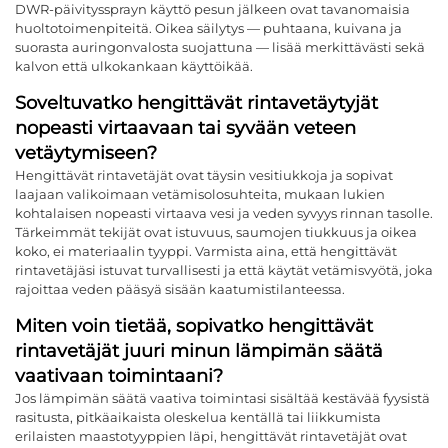
DWR-päivityssprayn käyttö pesun jälkeen ovat tavanomaisia
huoltotoimenpiteitä. Oikea säilytys — puhtaana, kuivana ja
suorasta auringonvalosta suojattuna — lisää merkittävästi sekä
kalvon että ulkokankaan käyttöikää.
Soveltuvatko hengittävät rintavetäytyjät
nopeasti virtaavaan tai syvään veteen
vetäytymiseen?
Hengittävät rintavetäjät ovat täysin vesitiukkoja ja sopivat
laajaan valikoimaan vetämisolosuhteita, mukaan lukien
kohtalaisen nopeasti virtaava vesi ja veden syvyys rinnan tasolle.
Tärkeimmät tekijät ovat istuvuus, saumojen tiukkuus ja oikea
koko, ei materiaalin tyyppi. Varmista aina, että hengittävät
rintavetäjäsi istuvat turvallisesti ja että käytät vetämisvyötä, joka
rajoittaa veden pääsyä sisään kaatumistilanteessa.
Miten voin tietää, sopivatko hengittävät
rintavetäjät juuri minun lämpimän säätä
vaativaan toimintaani?
Jos lämpimän säätä vaativa toimintasi sisältää kestävää fyysistä
rasitusta, pitkäaikaista oleskelua kentällä tai liikkumista
erilaisten maastotyyppien läpi, hengittävät rintavetäjät ovat