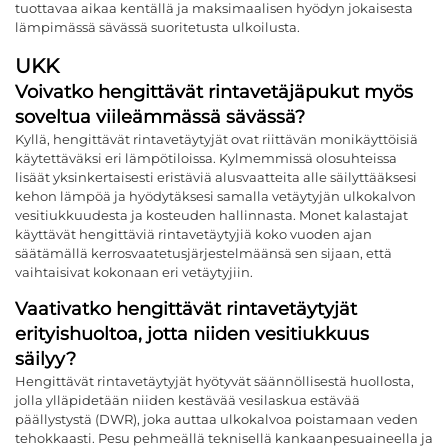
tuottavaa aikaa kentällä ja maksimaalisen hyödyn jokaisesta
lämpimässä sävässä suoritetusta ulkoilusta.
UKK
Voivatko hengittävät rintavetäjäpukut myös
soveltua viileämmässä sävässä?
Kyllä, hengittävät rintavetäytyjät ovat riittävän monikäyttöisiä
käytettäväksi eri lämpötiloissa. Kylmemmissä olosuhteissa
lisäät yksinkertaisesti eristäviä alusvaatteita alle säilyttääksesi
kehon lämpöä ja hyödytäksesi samalla vetäytyjän ulkokalvon
vesitiukkuudesta ja kosteuden hallinnasta. Monet kalastajat
käyttävät hengittäviä rintavetäytyjiä koko vuoden ajan
säätämällä kerrosvaatetusjärjestelmäänsä sen sijaan, että
vaihtaisivat kokonaan eri vetäytyjiin.
Vaativatko hengittävät rintavetäytyjät
erityishuoltoa, jotta niiden vesitiukkuus
säilyy?
Hengittävät rintavetäytyjät hyötyvät säännöllisestä huollosta,
jolla ylläpidetään niiden kestävää vesilaskua estävää
päällystystä (DWR), joka auttaa ulkokalvoa poistamaan veden
tehokkaasti. Pesu pehmeällä teknisellä kankaanpesuaineella ja