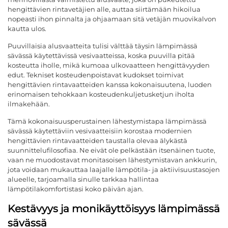
hengittävien rintavetäjien alle, auttaa siirtämään hikoilua
nopeasti ihon pinnalta ja ohjaamaan sitä vetäjän muovikalvon
kautta ulos.
Puuvillaisia alusvaatteita tulisi välttää täysin lämpimässä
sävässä käytettävissä vesivaatteissa, koska puuvilla pitää
kosteutta iholle, mikä kumoaa ulkovaatteen hengittävyyden
edut. Tekniset kosteudenpoistavat kudokset toimivat
hengittävien rintavaatteiden kanssa kokonaisuutena, luoden
erinomaisen tehokkaan kosteudenkuljetusketjun iholta
ilmakehään.
Tämä kokonaisuusperustainen lähestymistapa lämpimässä
sävässä käytettäviin vesivaatteisiin korostaa modernien
hengittävien rintavaatteiden taustalla olevaa älykästä
suunnittelufilosofiaa. Ne eivät ole pelkästään itsenäinen tuote,
vaan ne muodostavat monitasoisen lähestymistavan ankkurin,
jota voidaan mukauttaa laajalle lämpötila- ja aktiivisuustasojen
alueelle, tarjoamalla sinulle tarkkaa hallintaa
lämpötilakomfortistasi koko päivän ajan.
Kestävyys ja monikäyttöisyys lämpimässä
sävässä