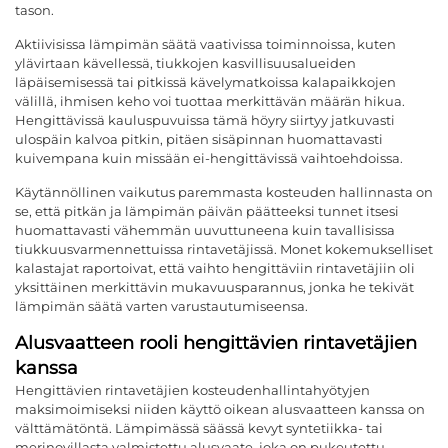
tason.
Aktiivisissa lämpimän säätä vaativissa toiminnoissa, kuten
ylävirtaan kävellessä, tiukkojen kasvillisuusalueiden
läpäisemisessä tai pitkissä kävelymatkoissa kalapaikkojen
välillä, ihmisen keho voi tuottaa merkittävän määrän hikua.
Hengittävissä kauluspuvuissa tämä höyry siirtyy jatkuvasti
ulospäin kalvoa pitkin, pitäen sisäpinnan huomattavasti
kuivempana kuin missään ei-hengittävissä vaihtoehdoissa.
Käytännöllinen vaikutus paremmasta kosteuden hallinnasta on
se, että pitkän ja lämpimän päivän päätteeksi tunnet itsesi
huomattavasti vähemmän uuvuttuneena kuin tavallisissa
tiukkuusvarmennettuissa rintavetäjissä. Monet kokemukselliset
kalastajat raportoivat, että vaihto hengittäviin rintavetäjiin oli
yksittäinen merkittävin mukavuusparannus, jonka he tekivät
lämpimän säätä varten varustautumiseensa.
Alusvaatteen rooli hengittävien rintavetäjien
kanssa
Hengittävien rintavetäjien kosteudenhallintahyötyjen
maksimoimiseksi niiden käyttö oikean alusvaatteen kanssa on
välttämätöntä. Lämpimässä säässä kevyt syntetiikka- tai
merinovillasta valmistettu alusvaate, joka on pukeutettu