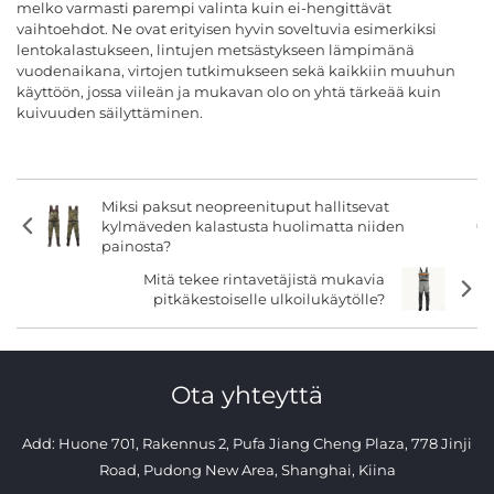
melko varmasti parempi valinta kuin ei-hengittävät
vaihtoehdot. Ne ovat erityisen hyvin soveltuvia esimerkiksi
lentokalastukseen, lintujen metsästykseen lämpimänä
vuodenaikana, virtojen tutkimukseen sekä kaikkiin muuhun
käyttöön, jossa viileän ja mukavan olo on yhtä tärkeää kuin
kuivuuden säilyttäminen.
Miksi paksut neopreenituput hallitsevat
kylmäveden kalastusta huolimatta niiden
painosta?
Mitä tekee rintavetäjistä mukavia
pitkäkestoiselle ulkoilukäytölle?
Ota yhteyttä
Add: Huone 701, Rakennus 2, Pufa Jiang Cheng Plaza, 778 Jinji
Road, Pudong New Area, Shanghai, Kiina