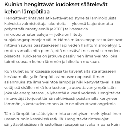
Kuinka hengittävät kudokset säätelevät
kehon lämpötilaa
Hengittävät rintavetäjät käyttävät edistyneitä laminoiduista
kalvoista valmistettuja rakenteita — yleensä laajentunutta
polytetrafluoroetyleeniä (ePTFE) tai vastaavia
mikroporomateriaaleja —, jotka on liitetty
suojakangaspinnojen väliin. Nämä mikroskooppiset aukot ovat
riittävän suuria päästääkseen läpi veden haihtumismolekyylit,
mutta samalla niin pieniä, että ne estävät nestemäisen veden
pisaroita. Tuloksena on jatkuva passiivinen ilmanvaihto, joka
toimii suoraan kehon lämmön ja hikoilun mukaan.
Kun kuljet aurinkoisessa joessa tai kävelet altaista altaaseen
kesäaamulla, ydinlämpötilasi nousee nopeasti. Ilman
asianmukaista ilmanvaihtoa lämpö ja hiki kertyvät tavallisissa
vetäjissä sisälle, mikä luo kostean ja uuvuttavan ympäristön,
joka vie energiatasosi ja lyhentää aikaasi vedessä. Hengittävät
rintavetäjät torjuvat tämän aktiivisesti poistamalla kertyneen
lämmön ja kosteuden ennen kuin ne aiheuttavat ongelmia.
Tämä lämpötilansäätelytoiminto on erityisen merkityksellinen
usean tunnin kestävissä retkillä. Hengittävät rintasuojat
säilyttävät sisäisen ilmastollisen tasapainon vakaimpana kuin