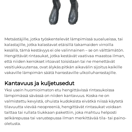
Metsästäjille, jotka työskentelevät lämpimissä suoalueissa, tai
kalastajille, jotka kalastavat etäisillä takamaiden virroilla
kesällä, tämä kestävyys ei ole valinnainen – se on välttämätön.
Hengittävät rintasukat, jotka kestävät vaativaa maastoa ilman,
että niiden kerrokset irtoavat toisistaan tai ne menettävät
vesitiukkuutensa, ovat älykäs pitkän aikavälin sijoitus kaikille
vakaville lämpimän säätä harrastaville ulkoiluharrastajille.
Kantavuus ja kuljetusedut
Yksi usein huomioimaton etu hengittävissä rintasukoissa
lämpimässä sävässä on niiden kantavuus. Koska ne on
valmistettu kevyistä, ohuista kudoksista eivätkä niissä käytetä
tilavuutta vievää neopreeniä, hengittävät rintasukat voidaan
taittaa tai rullata tiukkaan pakettiin, joka mahtuu helposti
selkärepussa tai varustepussa ilman merkittävää tila- tai paino-
oletusta.