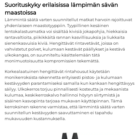
Suorituskyky erilaisissa lämpimän sävän
maastoissa
Lämmintä säätä varten suunnitellut matkat harvoin rajoittuvat
yhdenlaiseen maastotyyppiin. Tyypillinen kesäinen
lentokalastusmatka voi sisältää kivisiä jokapohjia, hiekkaisia
rantavaltioita, piikikkäitä rannan kasvillisuuksia ja liukkaita
sienenkasvuisia kiviä. Hengittävät rintavetävät, joissa on
vahvistetut polvet, kulumaan kestävät päällykset ja kestävä
ulkokangas, on suunniteltu käsittelemään tätä
monimuotoisuutta kompromissien tekemättä.
Korkealaatuinen
hengittävät rintahousut
käytetään
monikerroksista rakennetta erityisesti pistos- ja kulumaan
kestävyyden parantamiseksi samalla kun kankaan hengittävyys
säilyy. Ulkokerros torjuu pinnallisesti kosteutta ja mekaanista
kulumaa, keskikerroskalvo hallinnoi höyryn siirtymistä ja
sisäinen kasvopinta tarjoaa mukavan käyttöpinnan. Tämä
kerroksinen rakenne varmistaa, että lämmintä säätä varten
suunnitellun kestävyyden saavuttaminen ei tapahdu
mukavuuden kustannuksella.