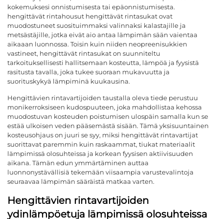
kokemuksesi onnistumisesta tai epäonnistumisesta.
hengittävät rintahousut
hengittävät rintasukat ovat
muodostuneet suosituimmaksi valinnaksi kalastajille ja
metsästäjille, jotka eivät aio antaa lämpimän sään vaientaa
aikaaan luonnossa. Toisin kuin niiden neopreenisukkien
vastineet, hengittävät rintasukat on suunniteltu
tarkoituksellisesti hallitsemaan kosteutta, lämpöä ja fyysistä
rasitusta tavalla, joka tukee suoraan mukavuutta ja
suorituskykyä lämpiminä kuukausina.
Hengittävien rintavartijoiden taustalla oleva tiede perustuu
monikerroksiseen kudospuuteen, joka mahdollistaa kehossa
muodostuvan kosteuden poistumisen ulospäin samalla kun se
estää ulkoisen veden pääsemästä sisään. Tämä yksisuuntainen
kosteusohjaus on juuri se syy, miksi hengittävät rintavartijat
suorittavat paremmin kuin raskaammat, tiukat materiaalit
lämpimissä olosuhteissa ja korkean fyysisen aktiivisuuden
aikana. Tämän edun ymmärtäminen auttaa
luonnonystävällisiä tekemään viisaampia varustevalintoja
seuraavaa lämpimän sääräistä matkaa varten.
Hengittävien rintavartijoiden
ydinlämpöetuja lämpimissä olosuhteissa