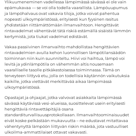
Ylikuumeneminen vadellessa lämpimässä sävässä ei ole vain
epämukavaa — se voi olla todella vaarallista. Lämpöuupumus
ja lämpöhalvaus ovat vakavia tiloja, jotka voivat pahentua
nopeasti ulkoympäristössä, erityisesti kun fyysinen rasitus
yhdistetään riittämättömään ilmanvaihtoon. Hengittävät
rintavadelmat vähentävät tätä riskiä estämällä sisäistä lämmön
kertymistä, jota tiukat vadelmat edistävät.
Vakaa passiivinen ilmanvaihto mahdollistaa hengittävien
rintavadelmien avulla kehon luonnollisen lämpötilansäädön
toiminnan niin kuin suunniteltu. Hiivi voi haihtua, lämpö voi
levitä ja ydinlämpötila on vähemmän altis nousemaan
vaaralliselle tasolle pitkäkestoisessa toiminnassa. Tämä on
terveyteen liittyvä etu, jolla on todellisia käytännön vaikutuksia
kaikille, jotka viettävät merkittävää aikaa lämpimässä
ulkoympäristössä.
Opastajat ja ohjaajat, jotka valvovat asiakkaita lämpimässä
sävässä käytävissä vesi-alueissa, suosittelevat usein erityisesti
hengittäviä rintavettäpitäjiä osana
standarditurvallisuusprotokollaaan. Ilmanvaihtoominaisuudet
eivät koske pelkästään mukavuutta – ne edustavat mitattavaa
vähentynyttä lämpöön liittyvän riskin määrää, jota vastuulliset
ulkoilma-ammattilaiset ottavat vakavasti.