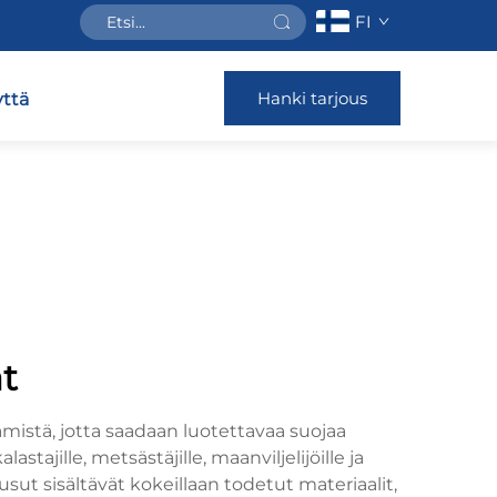
FI
Hanki tarjous
ttä
t
mistä, jotta saadaan luotettavaa suojaa
ajille, metsästäjille, maanviljelijöille ja
ousut sisältävät kokeillaan todetut materiaalit,