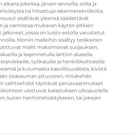
ikana jokeissa, järven rannoilla, soilla ja
iivistystä tai hitsattuja rakennetekniikoita,
ousut sisältävät yleensä säädettävät
uden ja varmistaa mukavan käytön pitkien
jalkineet, joissa on luisto-estolla varustetut
innoilla. Moniin malleihin sisältyy teräksinen
ti ulottuvat mallit maksimoivat suojauksen,
lueilla ja laajennetulla lantion alueella.
ustarvikkeille, työkaluille ja henkilökohtaisille
peämiä ja kulumaista kasvillisuudesta, kivistä
tytään sisäsauman pituuteen, rintakehän
set vaihtoehdot täyttävät perusvaatimukset
ttökohteet ulottuvat kalastuksen ulkopuolelle
een, kuten hanhimetsästykseen, tai jokejen