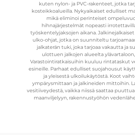
kuten nylon- ja PVC-rakenteet, jotka tarjo
kosteikkoalueilla. Nykyaikaiset edulliset ma
mikä eliminoi perinteiset ompeluvuo
hihnajärjestelmät nopeasti irrotettavil
työskentelyjaksojen aikana. Jalkinejalkaiset 
ulko-ohjat, jotka on suunniteltu tarjoamaan o
jalkaterän tuki, joka tarjoaa vakautta ja 
ulottuen jalkojen alueelta ylävartaloon, 
Varastointiratkaisuihin kuuluu rintataskut vesit
esineille. Parhaat edulliset suojahousut käyt
ja yleisestä ulkoilukäytöstä. Koot vai
ympärysmittaan ja jalkineiden mittoihin. 
vesitiiveydestä, vaikka niissä saattaa puutt
maanviljelyyn, rakennustyöhön vedenläheis