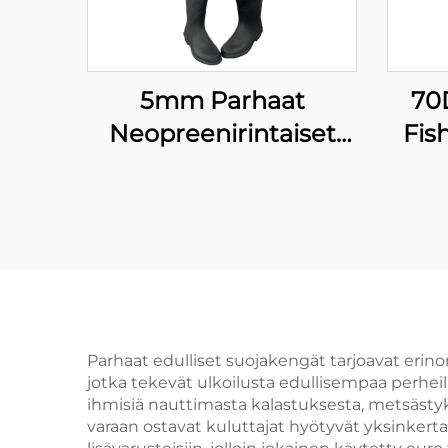
5mm Parhaat
70
Neopreenirintaiset
Fis
Kalastusasusteet
Naisille
Kalastuskenkäpakkaus
Parhaat edulliset suojakengät tarjoavat erinom
jotka tekevät ulkoilusta edullisempaa perheill
ihmisiä nauttimasta kalastuksesta, metsästykse
varaan ostavat kuluttajat hyötyvät yksinkerta