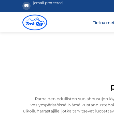
[email protected]
Tietoa mei
Parhaiden edullisten suojahousujen löy
vesiympäristöissä. Nämä kustannustehokkaat
ulkoiluharrastajille, jotka tarvitsevat luotett