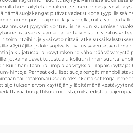
ro tuottaa käytännön suorituskykyä. Parhaissa edullisissa
la kun säilytetään rakenteellinen eheys ja vesitiiviys. 
llä nämä suojakengät pitävät vedet ulkona tyypillisissä h
pahtuu helposti saippualla ja vedellä, mikä välttää kalli
tannukset pysyvät kohtuullisina, kun kulumisen vuoksi u
ytännöllistä sen sijaan, että tehtäisiin suuri sijoitus y
 toimintoihin, ja yksi osto riittää ratkaisuksi kalastuks
ille käyttäjille, jolloin sopiva istuvuus saavutetaan ilman 
intia ja kuljetusta, ja kevyt rakenne vähentää väsymyst
ille, jotka haluavat tutustua ulkoiluun ilman suurta rahoi
in harkitaan kalliimpia päivityksiä. Tilapäiskäyttäjät hy
um-hintoja. Parhaat edulliset suojakengät mahdollistava
imintaan tai hätäkorvaukseen. Yksinkertaiset korjausmen
t sijoituksen arvon käyttäjän ylläpitämänä kestävyytenä
rkittävää budjettikuormitusta, mikä edistää laajempaa 