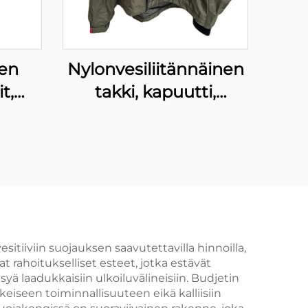
nen
Nylonvesiliitännäinen
t,
takki, kapuutti,
ja
kalastustakki, miesten
en
takit, laajennetut koot
ivit
vit
sitiiviin suojauksen saavutettavilla hinnoilla,
t rahoitukselliset esteet, jotka estävät
yä laadukkaisiin ulkoiluvälineisiin. Budjetin
eiseen toiminnallisuuteen eikä kalliisiin