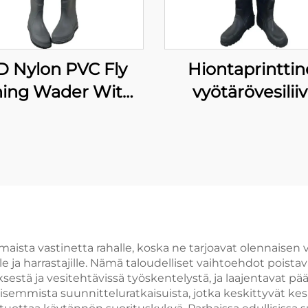
D Nylon PVC Fly
Hiontaprintti
hing Wader With
vyötärövesiliivi
Boots
kalastukseen 
metsästykse
tarkoitetut vesiti
kuivapuvut,
hengittävät
kalastusvesilii
villakengillä
aista vastinetta rahalle, koska ne tarjoavat olennaisen ve
e ja harrastajille. Nämä taloudelliset vaihtoehdot poistava
stä ja vesitehtävissä työskentelystä, ja laajentavat pääs
isemmista suunnitteluratkaisuista, jotka keskittyvät kesk