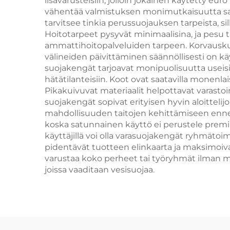
lisävarusteisiin, jolloin jokainen käytetty eu
vähentää valmistuksen monimutkaisuutta samal
tarvitsee tinkia perussuojauksen tarpeista, si
Hoitotarpeet pysyvät minimaalisina, ja pesu ta
ammattihoitopalveluiden tarpeen. Korvauskus
välineiden päivittäminen säännöllisesti on kä
suojakengät tarjoavat monipuolisuutta useisiin
hätätilanteisiin. Koot ovat saatavilla monenlais
Pikakuivuvat materiaalit helpottavat varasto
suojakengät sopivat erityisen hyvin aloittelijo
mahdollisuuden taitojen kehittämiseen ennen ku
koska satunnainen käyttö ei perustele premi
käyttäjillä voi olla varasuojakengät ryhmäto
pidentävät tuotteen elinkaarta ja maksimoiva
varustaa koko perheet tai työryhmät ilman me
joissa vaaditaan vesisuojaa.