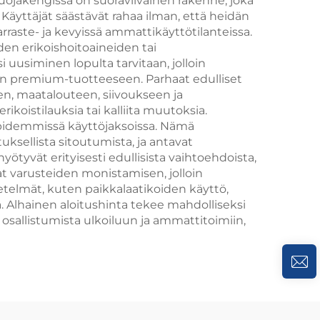
 suojakengissä on suoraviivainen rakenne, joka
Käyttäjät säästävät rahaa ilman, että heidän
arraste- ja kevyissä ammattikäyttötilanteissa.
iden erikoishoitoaineiden tai
usiminen lopulta tarvitaan, jolloin
hteen premium-tuotteeseen. Parhaat edulliset
een, maatalouteen, siivoukseen ja
erikoistilauksia tai kalliita muutoksia.
ä pidemmissä käyttöjaksoissa. Nämä
tuksellista sitoutumista, ja antavat
ötyvät erityisesti edullisista vaihtoehdoista,
t varusteiden monistamisen, jolloin
etelmät, kuten paikkalaatikoiden käyttö,
. Alhainen aloitushinta tekee mahdolliseksi
osallistumista ulkoiluun ja ammattitoimiin,