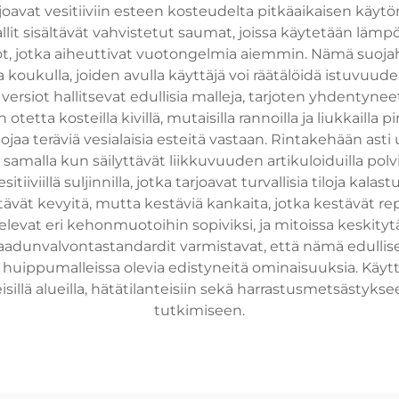
avat vesitiiviin esteen kosteudelta pitkäaikaisen käytön a
llit sisältävät vahvistetut saumat, joissa käytetään lämpöt
t, jotka aiheuttivat vuotongelmia aiemmin. Nämä suojah
la koukulla, joiden avulla käyttäjä voi räätälöidä istuvu
versiot hallitsevat edullisia malleja, tarjoten yhdentyneet 
tetta kosteilla kivillä, mutaisilla rannoilla ja liukkailla p
suojaa teräviä vesialaisia esteitä vastaan. Rintakehään as
samalla kun säilyttävät liikkuvuuden artikuloiduilla polvia
iiviillä suljinnilla, jotka tarjoavat turvallisia tiloja kalast
tävät kevyitä, mutta kestäviä kankaita, jotka kestävät re
htelevat eri kehonmuotoihin sopiviksi, ja mitoissa keski
Laadunvalvontastandardit varmistavat, että nämä edulli
ua huippumalleissa olevia edistyneitä ominaisuuksia. Käy
illä alueilla, hätätilanteisiin sekä harrastusmetsästyks
tutkimiseen.