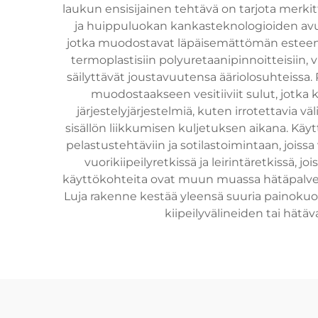
laukun ensisijainen tehtävä on tarjota merkit
ja huippuluokan kankasteknologioiden avull
jotka muodostavat läpäisemättömän esteen 
termoplastisiin polyuretaanipinnoitteisiin, v
säilyttävät joustavuutensa ääriolosuhteissa. 
muodostaakseen vesitiiviit sulut, jotka 
järjestelyjärjestelmiä, kuten irrotettavia 
sisällön liikkumisen kuljetuksen aikana. Käyt
pelastustehtäviin ja sotilastoimintaan, joiss
vuorikiipeilyretkissä ja leirintäretkissä, j
käyttökohteita ovat muun muassa hätäpalvelujo
Luja rakenne kestää yleensä suuria painokuor
kiipeilyvälineiden tai hätä