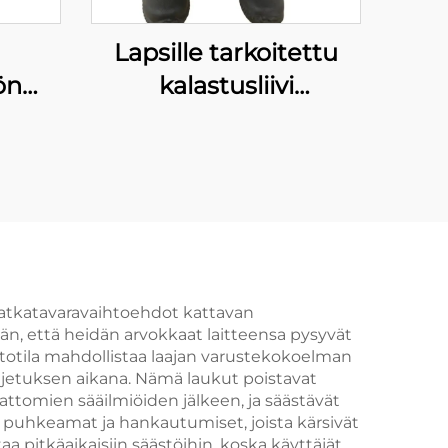
Lapsille tarkoitettu
ön
kalastusliivi
i,
harlekiinikuvioisena
s- ja
it
t matkatavaravaihtoehdot kattavan
än, että heidän arvokkaat laitteensa pysyvät
totila mahdollistaa laajan varustekokoelman
uljetuksen aikana. Nämä laukut poistavat
mattomien sääilmiöiden jälkeen, ja säästävät
, puhkeamat ja hankautumiset, joista kärsivät
a pitkäaikaisiin säästöihin, koska käyttäjät