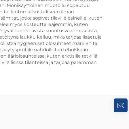
 ajan. Monikäyttöinen muotoilu sopeutuu
een tai lentomatkustukseen ilman
mitat, jotka sopivat tilaville esineille, kuten
uojelee myös kosteutta laajemmin, kuten
yötyvät luotettavista suoritusvaatimuksista,
etöitynä laukku kelluu, mikä tarjoaa lisäetuja
ollistaa hygieeniset olosuhteet märkien tai
säilytysprofiili mahdollistaa tehokkaan
ääriolosuhteissa, kuten arktisilla retkillä
irallisissa tilanteissa ja tarjoaa paremman