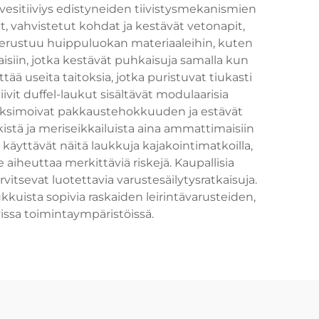
 vesitiiviys edistyneiden tiivistysmekanismien
, vahvistetut kohdat ja kestävät vetonapit,
erustuu huippuluokan materiaaleihin, kuten
kaisiin, jotka kestävät puhkaisuja samalla kun
ää useita taitoksia, jotka puristuvat tiukasti
vit duffel-laukut sisältävät modulaarisia
ka maksimoivat pakkaustehokkuuden ja estävät
kistä ja meriseikkailuista aina ammattimaisiin
 käyttävät näitä laukkuja kajakointimatkoilla,
le aiheuttaa merkittäviä riskejä. Kaupallisia
itsevat luotettavia varustesäilytysratkaisuja.
kuista sopivia raskaiden leirintävarusteiden,
vissa toimintaympäristöissä.