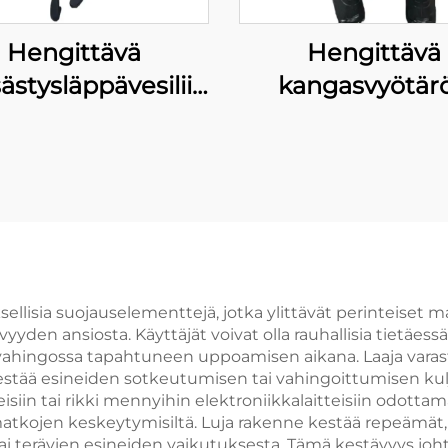
Hengittävä
Hengittävä
stysläppävesiliivi,
kangasvyötär
tiivis fly fishing -
korkeusvesiliiv
läppävesiliivi,
vesitiivit kalastu
hengittävä
metsästyspant
neopreeninen
ävesiliivi kengillä,
00 % vesitiivis
uksellisia suojauselementtejä, jotka ylittävät perinteise
en ansiosta. Käyttäjät voivat olla rauhallisia tietäessä
i vahingossa tapahtuneen uppoamisen aikana. Laaja varas
us estää esineiden sotkeutumisen tai vahingoittumisen k
eisiin tai rikki mennyihin elektroniikkalaitteisiin odotta
 matkojen keskeytymisiltä. Luja rakenne kestää repeämät
ai terävien esineiden vaikutuksesta. Tämä kestävyys johta