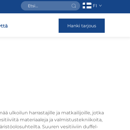
FI
Hanki tarjous
ttä
ulkoilun harrastajille ja matkailijoille, jotka
tiiviitä materiaaleja ja valmistustekniikoita,
äristöolosuhteilta. Suuren vesitiiviin duffel-