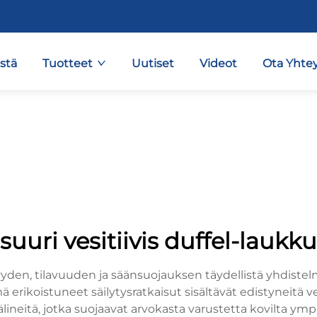
stä
Tuotteet
Uutiset
Videot
Ota Yhtey
suuri vesitiivis duffel-laukku
yden, tilavuuden ja säänsuojauksen täydellistä yhdistelmää 
rikoistuneet säilytysratkaisut sisältävät edistyneitä vesi
svälineitä, jotka suojaavat arvokasta varustetta kovilta ymp