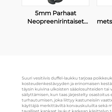
5mm Parhaat
Neopreenirintaiset
metsä
Kalastusasusteet
vesi
Naisille
Kalastuskenkäpakkaus
läpp
1
Suuri vesitiivis duffel-laukku tarjoaa poikke
kosteudenkestävyyden ja erinomaisen kestävyyd
täysin kuivina ulkoisten sääolosuhteiden ta
säilyttämisen, kun taas järjestelty osastoit
turhautumisen, joka liittyy kastuneisiin vaatt
käyttäjiä merkittäviltä korvauskuluilta sekä
tavalliset kankaat laukut karkean käsittelyn t