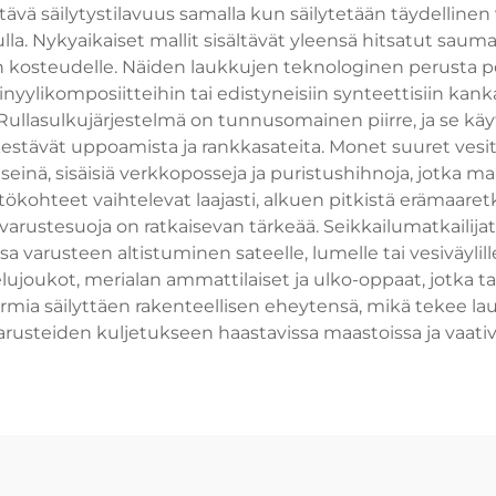
tävä säilytystilavuus samalla kun säilytetään täydellinen
a. Nykyaikaiset mallit sisältävät yleensä hitsatut saumat
kosteudelle. Näiden laukkujen teknologinen perusta p
inyylikomposiitteihin tai edistyneisiin synteettisiin kan
Rullasulkujärjestelmä on tunnusomainen piirre, ja se käytt
kestävät uppoamista ja rankkasateita. Monet suuret vesitii
väliseinä, sisäisiä verkkoposseja ja puristushihnoja, jot
tökohteet vaihtelevat laajasti, alkuen pitkistä erämaaret
a varustesuoja on ratkaisevan tärkeää. Seikkailumatkailijat
oissa varusteen altistuminen sateelle, lumelle tai vesiväylil
ukot, merialan ammattilaiset ja ulko-oppaat, jotka tarv
mia säilyttäen rakenteellisen eheytensä, mikä tekee lauk
varusteiden kuljetukseen haastavissa maastoissa ja vaati