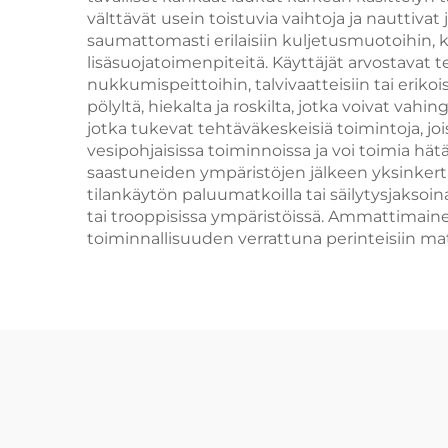
välttävät usein toistuvia vaihtoja ja nautti
saumattomasti erilaisiin kuljetusmuotoihin, 
lisäsuojatoimenpiteitä. Käyttäjät arvostavat te
nukkumispeittoihin, talvivaatteisiin tai erik
pölyltä, hiekalta ja roskilta, jotka voivat v
jotka tukevat tehtäväkeskeisiä toimintoja, joi
vesipohjaisissa toiminnoissa ja voi toimia h
saastuneiden ympäristöjen jälkeen yksinkertai
tilankäytön paluumatkoilla tai säilytysjaksoi
tai trooppisissa ympäristöissä. Ammattimainen
toiminnallisuuden verrattuna perinteisiin ma