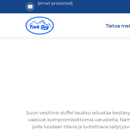
[email protected]
Tietoa mei
Suuri vesitiivis duffel-laukku edustaa kestävy
vaativat kompromissittomia varusteita. Nämä e
joilla luodaan tilavia ja luotettavia säilyty