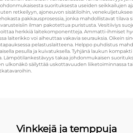
vat johdonmukaisesta suorituksesta useiden seikkailujen
kuten retkeilyyn, ajoneuvon sisätiloihin, venekuljetuks
hokasta pakkausprosessia, jonka mahdollistavat tilava sisä
oisvarusteisiin ilman pakotettua puristusta. Vesitiiviys s
ahingoittaa herkkiä laitekomponentteja. Ammatti-ihmiset h
ssa laiterikko voi aiheuttaa vakavia seurauksia. Oikein sin
ätätapauksessa pelastuslaitteena. Helppo puhdistus mahd
sella pesulla ja kuivatuksella. Tyhjänä laukun kompakti 
na. Lämpötilankestävyys takaa johdonmukaisen suorituksen 
 ulkonäkö säilyttää uskottavuuden liiketoiminnassa tai v
tkatavaroihin.
Vinkkejä ja temppuja