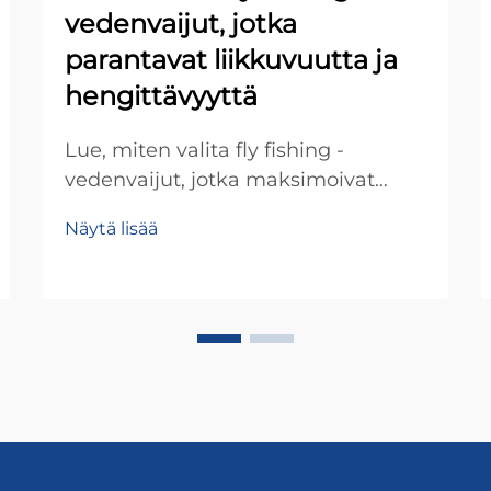
vedenvaijut, jotka
parantavat liikkuvuutta ja
hengittävyyttä
Lue, miten valita fly fishing -
vedenvaijut, jotka maksimoivat
liikkuvuuden ja hengittävyyden.
Näytä lisää
Tutustu hengittäviin kankaisiin,
anatomiivisiin leikkauksiin ja
keskeisiin ominaisuuksiin, jotka
takkaavat mukavuuden koko
päivän ajan. Etsi täydellinen pari jo
tänään.