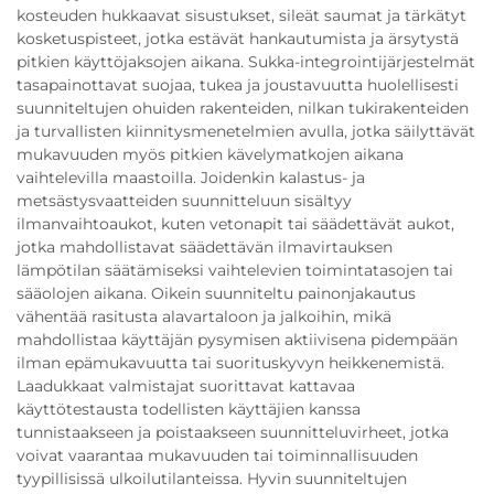
kosteuden hukkaavat sisustukset, sileät saumat ja tärkätyt
kosketuspisteet, jotka estävät hankautumista ja ärsytystä
pitkien käyttöjaksojen aikana. Sukka-integrointijärjestelmät
tasapainottavat suojaa, tukea ja joustavuutta huolellisesti
suunniteltujen ohuiden rakenteiden, nilkan tukirakenteiden
ja turvallisten kiinnitysmenetelmien avulla, jotka säilyttävät
mukavuuden myös pitkien kävelymatkojen aikana
vaihtelevilla maastoilla. Joidenkin kalastus- ja
metsästysvaatteiden suunnitteluun sisältyy
ilmanvaihtoaukot, kuten vetonapit tai säädettävät aukot,
jotka mahdollistavat säädettävän ilmavirtauksen
lämpötilan säätämiseksi vaihtelevien toimintatasojen tai
sääolojen aikana. Oikein suunniteltu painonjakautus
vähentää rasitusta alavartaloon ja jalkoihin, mikä
mahdollistaa käyttäjän pysymisen aktiivisena pidempään
ilman epämukavuutta tai suorituskyvyn heikkenemistä.
Laadukkaat valmistajat suorittavat kattavaa
käyttötestausta todellisten käyttäjien kanssa
tunnistaakseen ja poistaakseen suunnitteluvirheet, jotka
voivat vaarantaa mukavuuden tai toiminnallisuuden
tyypillisissä ulkoilutilanteissa. Hyvin suunniteltujen