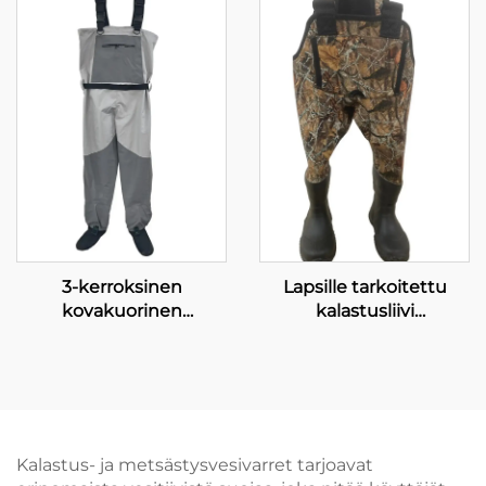
Jokihousut Miehille ja
Naisille
3-kerroksinen
Lapsille tarkoitettu
kovakuorinen
kalastusliivi
purjehdusliivi vesitiivis
harlekiinikuvioisena
tuulensuojainen
hengittävä kalastusliivi
vesitiiviillä
neopreenisukilla
Kalastus- ja metsästysvesivarret tarjoavat