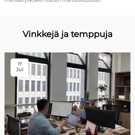
metsästyskokemusten mahdollisuudet.
Vinkkejä ja temppuja
17
Jul