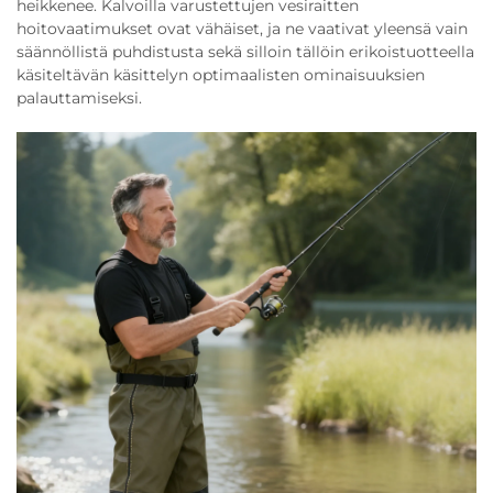
heikkenee. Kalvoilla varustettujen vesiraitten
hoitovaatimukset ovat vähäiset, ja ne vaativat yleensä vain
säännöllistä puhdistusta sekä silloin tällöin erikoistuotteella
käsiteltävän käsittelyn optimaalisten ominaisuuksien
palauttamiseksi.