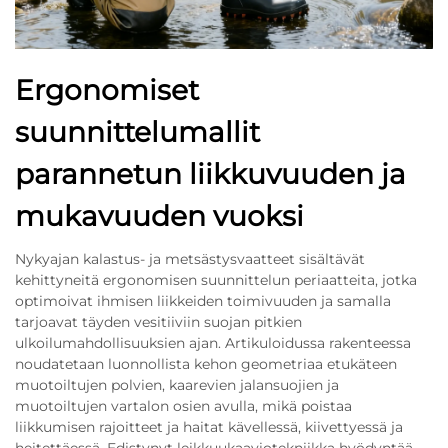
Ergonomiset
suunnittelumallit
parannetun liikkuvuuden ja
mukavuuden vuoksi
Nykyajan kalastus- ja metsästysvaatteet sisältävät
kehittyneitä ergonomisen suunnittelun periaatteita, jotka
optimoivat ihmisen liikkeiden toimivuuden ja samalla
tarjoavat täyden vesitiiviin suojan pitkien
ulkoilumahdollisuuksien ajan. Artikuloidussa rakenteessa
noudatetaan luonnollista kehon geometriaa etukäteen
muotoiltujen polvien, kaarevien jalansuojien ja
muotoiltujen vartalon osien avulla, mikä poistaa
liikkumisen rajoitteet ja haitat kävellessä, kiivettyessä ja
heitettäessä. Edistynyt leikkuukaaviotekniikka hyödyntää