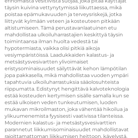
erinomaista vesitiivistä suojaa, joka pitää käyttäjät
täysin kuivina vettynytymissä liikuttaessa, mikä
poistaa epämukavuuden ja terveysriskejä, jotka
liittyvät kylmään veteen ja kosteuteen pitkään
altistumiseen. Tämä perustavanlaatuinen etu
mahdollistaa ulkoiluharrastajien keskittyä täysin
toimintaansa ilman huolta vedestä tai
hypotermiasta, vaikka olisi pitkiä aikoja
vesiympäristöissä. Laadukkaiden kalastus- ja
metsästysvesivartten ylivoimaiset
eristysominaisuudet säilyttävät kehon lämpötilan
jopa pakkasella, mikä mahdollistaa vuoden ympäri
tapahtuvia ulkoiluharrastuksia sääolosuhteista
riippumatta. Edistynyt hengittävä kalvoteknologia
estää kosteuden kertymisen sisälle samalla kun se
estää ulkoisen veden tunkeutumisen, luoden
mukavan mikroilmaston, joka vähentää hikoilua ja
ylikuumenemista fyysisesti vaativissa tilanteissa.
Modernien kalastus- ja metsästysvesivarttien
parannetut liikkumisominaisuudet mahdollistavat
rajoittamattoman liikkumisen heittoon, kävelystä,