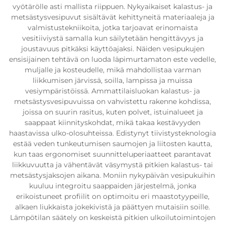
vyötärölle asti mallista riippuen. Nykyaikaiset kalastus- ja
metsästysvesipuvut sisältävät kehittyneitä materiaaleja ja
valmistustekniikoita, jotka tarjoavat erinomaista
vesitiiviystä samalla kun säilytetään hengittävyys ja
joustavuus pitkäksi käyttöajaksi. Näiden vesipukujen
ensisijainen tehtävä on luoda läpimurtamaton este vedelle,
muljalle ja kosteudelle, mikä mahdollistaa varman
liikkumisen järvissä, soilla, lampissa ja muissa
vesiympäristöissä. Ammattilaisluokan kalastus- ja
metsästysvesipuvuissa on vahvistettu rakenne kohdissa,
joissa on suurin rasitus, kuten polvet, istuinalueet ja
saappaat kiinnityskohdat, mikä takaa kestävyyden
haastavissa ulko-olosuhteissa. Edistynyt tiivistysteknologia
estää veden tunkeutumisen saumojen ja liitosten kautta,
kun taas ergonomiset suunnitteluperiaatteet parantavat
liikkuvuutta ja vähentävät väsymystä pitkien kalastus- tai
metsästysjaksojen aikana. Moniin nykypäivän vesipukuihin
kuuluu integroitu saappaiden järjestelmä, jonka
erikoistuneet profiilit on optimoitu eri maastotyypeille,
alkaen liukkaista jokekivistä ja päättyen mutaisiin soille.
Lämpötilan säätely on keskeistä pitkien ulkoilutoimintojen