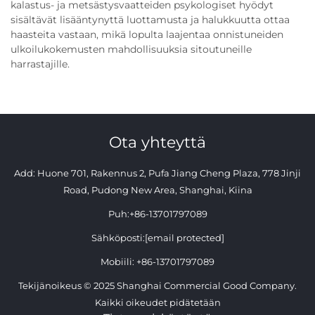
kalastus- ja metsästysvaatteiden psykologiset hyödyt
sisältävät lisääntynyttä luottamusta ja halukkuutta ottaa
haasteita vastaan, mikä lopulta laajentaa onnistuneiden
ulkoilukokemusten mahdollisuuksia sitoutuneille
harrastajille.
Ota yhteyttä
Add: Huone 701, Rakennus 2, Pufa Jiang Cheng Plaza, 778 Jinji
Road, Pudong New Area, Shanghai, Kiina
Puh:
+86-13701797089
Sähköposti:
[email protected]
Mobiili:
+86-13701797089
Tekijänoikeus © 2025 Shanghai Commercial Good Company.
Kaikki oikeudet pidätetään