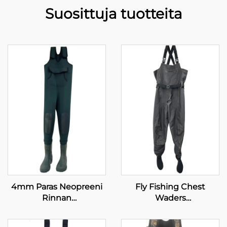
Suosittuja tuotteita
4mm Paras Neopreeni
Fly Fishing Chest
Rinnan
Waders
Kalastusasusteet PVC-
Hengitysmallinen
kenkien kanssa
Vesitiivis Sukkapussi