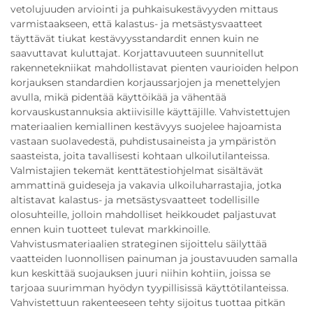
vetolujuuden arviointi ja puhkaisukestävyyden mittaus
varmistaakseen, että kalastus- ja metsästysvaatteet
täyttävät tiukat kestävyysstandardit ennen kuin ne
saavuttavat kuluttajat. Korjattavuuteen suunnitellut
rakennetekniikat mahdollistavat pienten vaurioiden helpon
korjauksen standardien korjaussarjojen ja menettelyjen
avulla, mikä pidentää käyttöikää ja vähentää
korvauskustannuksia aktiivisille käyttäjille. Vahvistettujen
materiaalien kemiallinen kestävyys suojelee hajoamista
vastaan suolavedestä, puhdistusaineista ja ympäristön
saasteista, joita tavallisesti kohtaan ulkoilutilanteissa.
Valmistajien tekemät kenttätestiohjelmat sisältävät
ammattinä guideseja ja vakavia ulkoiluharrastajia, jotka
altistavat kalastus- ja metsästysvaatteet todellisille
olosuhteille, jolloin mahdolliset heikkoudet paljastuvat
ennen kuin tuotteet tulevat markkinoille.
Vahvistusmateriaalien strateginen sijoittelu säilyttää
vaatteiden luonnollisen painuman ja joustavuuden samalla
kun keskittää suojauksen juuri niihin kohtiin, joissa se
tarjoaa suurimman hyödyn tyypillisissä käyttötilanteissa.
Vahvistettuun rakenteeseen tehty sijoitus tuottaa pitkän