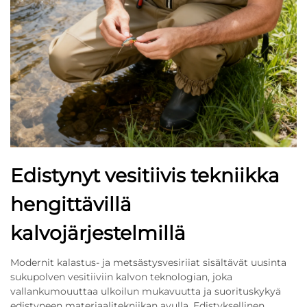
Edistynyt vesitiivis tekniikka
hengittävillä
kalvojärjestelmillä
Modernit kalastus- ja metsästysvesiriiat sisältävät uusinta
sukupolven vesitiiviin kalvon teknologian, joka
vallankumouuttaa ulkoilun mukavuutta ja suorituskykyä
edistyneen materiaalitekniikan avulla. Edistyksellinen