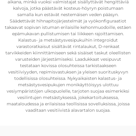
aikana, minkä vuoksi valmistajat sisällyttävät hengittäviä
kalvoja, jotka päästävät kosteus-höyryn poistumaan
samalla kun estävät nestemäisen veden pääsyn.
Säädettävät hihnapitojärjestelmät ja vyökonfiguraatiot
takaavat sopivan istuman erilaisille kehonmuodoille, estäen
epämukavan pullistumisen tai liikkeen rajoittamisen.
Kalastus- ja metsästysvesipukuihin integroidut
varastoratkaisut sisältävät rintalaukut, D-renkaat
tarvikkeiden kiinnittämiseen sekä sisäiset taskut oleellisten
varusteiden järjestämiseksi. Laadukkaat vesipuvut
testataan kovissa olosuhteissa tarkistaakseen
vesitiiviyyden, repimisvastuksen ja yleisen suorituskyvyn
todellisissa olosuhteissa. Nykyaikaisten kalastus- ja
metsästysvesipukujen monikäyttöisyys ulottuu
vesiympäristöjen ulkopuolelle, tarjoten suojaa esimerkiksi
vesilintujen metsästyksessä, jokekartoituksessa,
maataloudessa ja erilaisissa teollisissa sovelluksissa, joissa
vaaditaan vesitiivistä alavartalon suojaa.