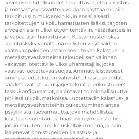
sovellusmahdollisuudet tarkoittavat, että kalastus-
ja metsästysvesivartteja voidaan käyttää moniin
tarkoituksiin muidenkin kuin ensisijaisesti
tarkoitettujen ulkoiluharrastusten lisäksi, tarjoten
arvoa erilaisiin ulkoilutyön tehtäviin, hätätilanteisiin
ja vapaa-ajan harrastuksiin. Kustannustehokas
suorituskyky verrattuna erillisten vesitiiviiden
vaatekappaleiden ostamiseen tekee kalastus- ja
metsästysvesivarteista taloudellisen valinnan
vakavasti otettaville ulkoiluharrastajille, jotka
vaativat luotettavaa suojaa. Ammattilaistasoiset
ominaisuudet, kuten vahvistetut rasituskohdat,
säädettävät istuvuusjärjestelmät ja erikoistuneet
taskukonfiguraatiot, parantavat toiminnallisuutta
pitkissä ulkoilumatkoissa. Luotettaviin kalastus- ja
metsästysvesivartteihin pukeutuminen antaa
psyykkistä itsevarmuutta, joka mahdollistaa
käyttäjän suuntautua haastaviin ympäristöihin,
joihin muuten ei ehkä uskaltaisi mennä, ja näin
laajenevat onnistuneiden kalastus- ja