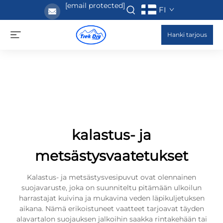
[email protected]
FI
Hanki tarjous
kalastus- ja
metsästysvaatetukset
Kalastus- ja metsästysvesipuvut ovat olennainen
suojavaruste, joka on suunniteltu pitämään ulkoilun
harrastajat kuivina ja mukavina veden läpikuljetuksen
aikana. Nämä erikoistuneet vaatteet tarjoavat täyden
alavartalon suojauksen jalkoihin saakka rintakehään tai