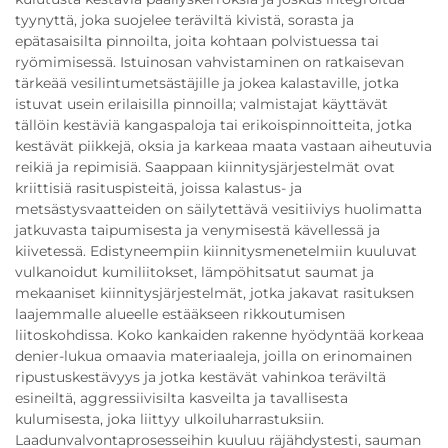
tyynyttä, joka suojelee teräviltä kivistä, sorasta ja
epätasaisilta pinnoilta, joita kohtaan polvistuessa tai
ryömimisessä. Istuinosan vahvistaminen on ratkaisevan
tärkeää vesilintumetsästäjille ja jokea kalastaville, jotka
istuvat usein erilaisilla pinnoilla; valmistajat käyttävät
tällöin kestäviä kangaspaloja tai erikoispinnoitteita, jotka
kestävät piikkejä, oksia ja karkeaa maata vastaan aiheutuvia
reikiä ja repimisiä. Saappaan kiinnitysjärjestelmät ovat
kriittisiä rasituspisteitä, joissa kalastus- ja
metsästysvaatteiden on säilytettävä vesitiiviys huolimatta
jatkuvasta taipumisesta ja venymisestä kävellessä ja
kiivetessä. Edistyneempiin kiinnitysmenetelmiin kuuluvat
vulkanoidut kumiliitokset, lämpöhitsatut saumat ja
mekaaniset kiinnitysjärjestelmät, jotka jakavat rasituksen
laajemmalle alueelle estääkseen rikkoutumisen
liitoskohdissa. Koko kankaiden rakenne hyödyntää korkeaa
denier-lukua omaavia materiaaleja, joilla on erinomainen
ripustuskestävyys ja jotka kestävät vahinkoa teräviltä
esineiltä, aggressiivisilta kasveilta ja tavallisesta
kulumisesta, joka liittyy ulkoiluharrastuksiin.
Laadunvalvontaprosesseihin kuuluu räjähdystesti, sauman