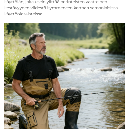
käyttöiän, joka usein ylittää perinteisten vaatteiden
kestävyyden viidestä kymmeneen kertaan samanlaisissa
käyttöolosuhteissa.