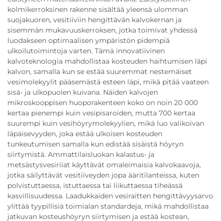
kolmikerroksinen rakenne sisältää yleensä ulomman
suojakuoren, vesitiiviin hengittävän kalvokernan ja
sisemmän mukavuuskerroksen, jotka toimivat yhdessä
luodakseen optimaalisen ympäristön pidempiä
ulkoilutoimintoja varten. Tämä innovatiivinen
kalvoteknologia mahdollistaa kosteuden haihtumisen läpi
kalvon, samalla kun se estää suuremmat nestemäiset
vesimolekyylit pääsemästä esteen läpi, mikä pitää vaateen
sisä- ja ulkopuolen kuivana. Näiden kalvojen
mikroskooppisen huoporakenteen koko on noin 20 000
kertaa pienempi kuin vesipisaroiden, mutta 700 kertaa
suurempi kuin vesihöyrymolekyylien, mikä luo valikoivan
läpäisevyyden, joka estää ulkoisen kosteuden
tunkeutumisen samalla kun edistää sisäistä höyryn
siirtymistä. Ammattilaisluokan kalastus- ja
metsästysvesiriiat käyttävät omaleimaisia kalvokaavoja,
jotka säilyttävät vesitiiveyden jopa ääritilanteissa, kuten
polvistuttaessa, istuttaessa tai liikuttaessa tiheässä
kasvillisuudessa. Laadukkaiden vesiraitten hengittävyysarvo
ylittää tyypillisiä toimialan standardeja, mikä mahdollistaa
jatkuvan kosteushöyryn siirtymisen ja estää kostean,