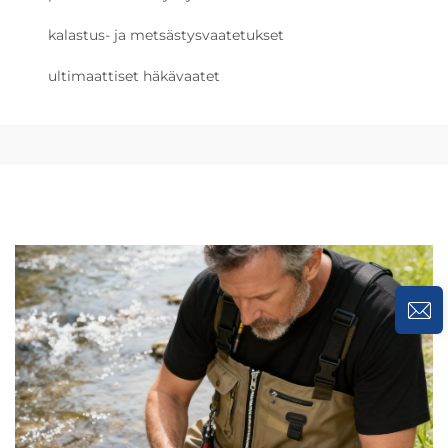
kalastus- ja metsästysvaatetukset
ultimaattiset häkävaatet