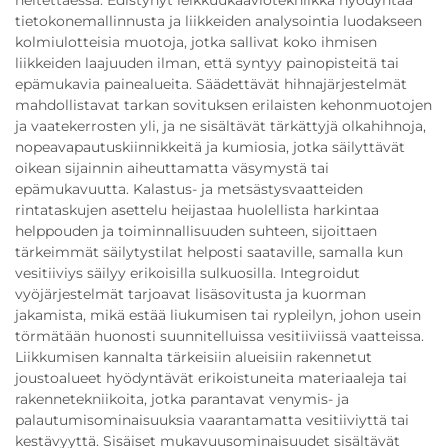
tietokonemallinnusta ja liikkeiden analysointia luodakseen
kolmiulotteisia muotoja, jotka sallivat koko ihmisen
liikkeiden laajuuden ilman, että syntyy painopisteitä tai
epämukavia painealueita. Säädettävät hihnajärjestelmät
mahdollistavat tarkan sovituksen erilaisten kehonmuotojen
ja vaatekerrosten yli, ja ne sisältävät tärkättyjä olkahihnoja,
nopeavapautuskiinnikkeitä ja kumiosia, jotka säilyttävät
oikean sijainnin aiheuttamatta väsymystä tai
epämukavuutta. Kalastus- ja metsästysvaatteiden
rintataskujen asettelu heijastaa huolellista harkintaa
helppouden ja toiminnallisuuden suhteen, sijoittaen
tärkeimmät säilytystilat helposti saataville, samalla kun
vesitiiviys säilyy erikoisilla sulkuosilla. Integroidut
vyöjärjestelmät tarjoavat lisäsovitusta ja kuorman
jakamista, mikä estää liukumisen tai rypleilyn, johon usein
törmätään huonosti suunnitelluissa vesitiiviissä vaatteissa.
Liikkumisen kannalta tärkeisiin alueisiin rakennetut
joustoalueet hyödyntävät erikoistuneita materiaaleja tai
rakennetekniikoita, jotka parantavat venymis- ja
palautumisominaisuuksia vaarantamatta vesitiiviyttä tai
kestävyyttä. Sisäiset mukavuusominaisuudet sisältävät