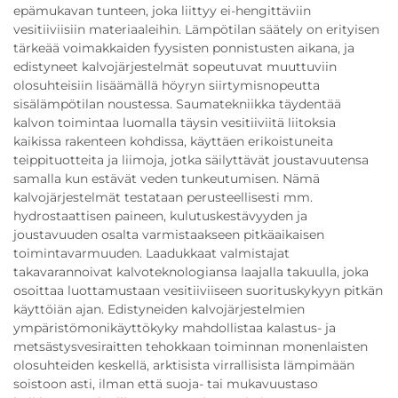
epämukavan tunteen, joka liittyy ei-hengittäviin
vesitiiviisiin materiaaleihin. Lämpötilan säätely on erityisen
tärkeää voimakkaiden fyysisten ponnistusten aikana, ja
edistyneet kalvojärjestelmät sopeutuvat muuttuviin
olosuhteisiin lisäämällä höyryn siirtymisnopeutta
sisälämpötilan noustessa. Saumatekniikka täydentää
kalvon toimintaa luomalla täysin vesitiiviitä liitoksia
kaikissa rakenteen kohdissa, käyttäen erikoistuneita
teippituotteita ja liimoja, jotka säilyttävät joustavuutensa
samalla kun estävät veden tunkeutumisen. Nämä
kalvojärjestelmät testataan perusteellisesti mm.
hydrostaattisen paineen, kulutuskestävyyden ja
joustavuuden osalta varmistaakseen pitkäaikaisen
toimintavarmuuden. Laadukkaat valmistajat
takavarannoivat kalvoteknologiansa laajalla takuulla, joka
osoittaa luottamustaan vesitiiviiseen suorituskykyyn pitkän
käyttöiän ajan. Edistyneiden kalvojärjestelmien
ympäristömonikäyttökyky mahdollistaa kalastus- ja
metsästysvesiraitten tehokkaan toiminnan monenlaisten
olosuhteiden keskellä, arktisista virrallisista lämpimään
soistoon asti, ilman että suoja- tai mukavuustaso