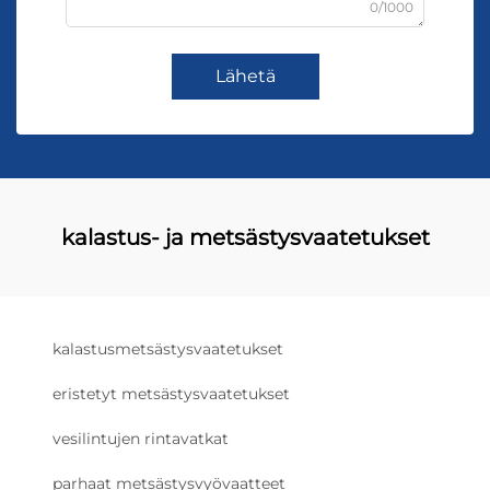
0/1000
Lähetä
kalastus- ja metsästysvaatetukset
kalastusmetsästysvaatetukset
eristetyt metsästysvaatetukset
vesilintujen rintavatkat
parhaat metsästysvyövaatteet