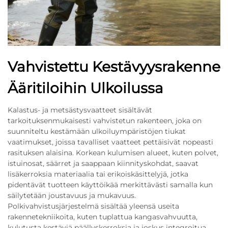
Vahvistettu Kestävyysrakenne
Ääritiloihin Ulkoilussa
Kalastus- ja metsästysvaatteet sisältävät
tarkoituksenmukaisesti vahvistetun rakenteen, joka on
suunniteltu kestämään ulkoiluympäristöjen tiukat
vaatimukset, joissa tavalliset vaatteet pettäisivät nopeasti
rasituksen alaisina. Korkean kulumisen alueet, kuten polvet,
istuinosat, säärret ja saappaan kiinnityskohdat, saavat
lisäkerroksia materiaalia tai erikoiskäsittelyjä, jotka
pidentävät tuotteen käyttöikää merkittävästi samalla kun
säilytetään joustavuus ja mukavuus.
Polkivahvistusjärjestelmä sisältää yleensä useita
rakennetekniikoita, kuten tuplattua kangasvahvuutta,
kulutusta kestäviä päällyskerroksia ja joskus integroitua