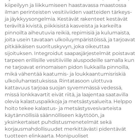
kiipeilyyn ja liikkumiseen haastavassa maastossa
ilman perinteisten vesitiiviiden vaatteiden tärkeys-
ja jäykkyysongelmia. Kestävät rakenteet kestävät
teräviltä kivistä, piikkisistä kasveista ja karkeilta
pinnoilta aiheutuvia reikiä, repimisiä ja kulumaista,
joita usein tavataan ulkoiluympäristöissä, ja tarjoavat
pitkäikäisen suorituskyvyn, joka oikeuttaa
sijoituksen. Integroidut saapasjärjestelmät poistavat
tarpeen erillisille vesitiiviille aluspodeille samalla kun
ne tarjoavat erinomaisen pidon liukkailla pinnoilla,
mikä vähentää kaatumis- ja loukkaantumisriskiä
ulkoiluharrastuksissa. Rintatasoon ulottuva
kattavuus tarjoaa suojan syvemmässä vedessä,
missä lonkkavartit eivät riitä, ja laajentaa saatavilla
olevia kalastuspaikkoja ja metsästysalueita. Helppo
hoito tekee kalastus- ja metsästysvesivarteista
käytännöllisiä säännölliseen käyttöön, ja
yksinkertaiset puhdistusmenetelmät sekä
korjausmahdollisuudet merkittävästi pidentävät
tuotteen elinkaarta. Monipuoliset