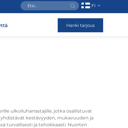
FI
Hanki tarjous
ttä
e ulkoiluharrastajille, jotka osallistuvat
t yhdistävät kestävyyden, mukavuuden ja
ä turvallisesti ja tehokkaasti. Nuorten