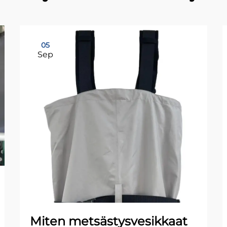
05
Sep
Miten metsästysvesikkaat