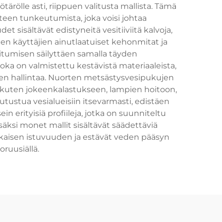
tärölle asti, riippuen valitusta mallista. Tämä
osteen tunkeutumista, joka voisi johtaa
sältävät edistyneitä vesitiiviitä kalvoja,
en käyttäjien ainutlaatuiset kehonmitat ja
soitumisen säilyttäen samalla täyden
oka on valmistettu kestävistä materiaaleista,
euden hallintaa. Nuorten metsästysvesipukujen
, kuten jokeenkalastukseen, lampien hoitoon,
ustua vesialueisiin itsevarmasti, edistäen
erityisiä profiileja, jotka on suunniteltu
Lisäksi monet mallit sisältävät säädettäviä
ukaisen istuvuuden ja estävät veden pääsyn
ruusiällä.