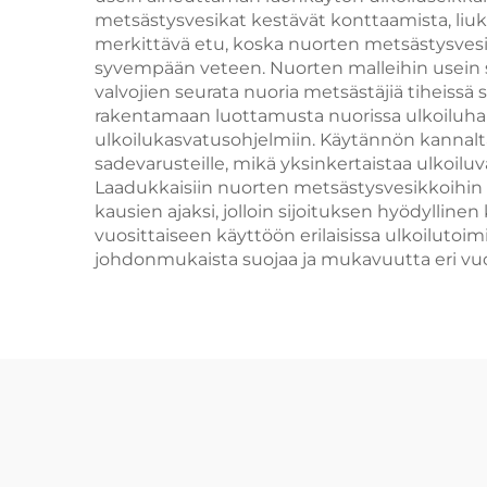
metsästysvesikat kestävät konttaamista, liuk
merkittävä etu, koska nuorten metsästysvesik
syvempään veteen. Nuorten malleihin usein sis
valvojien seurata nuoria metsästäjiä tiheissä 
rakentamaan luottamusta nuorissa ulkoiluharr
ulkoilukasvatusohjelmiin. Käytännön kannalta 
sadevarusteille, mikä yksinkertaistaa ulkoil
Laadukkaisiin nuorten metsästysvesikkoihin 
kausien ajaksi, jolloin sijoituksen hyödyllin
vuosittaiseen käyttöön erilaisissa ulkoilutoi
johdonmukaista suojaa ja mukavuutta eri vuo