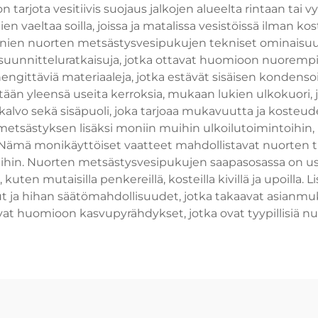
arjota vesitiivis suojaus jalkojen alueelta rintaan tai vyö
ien vaeltaa soilla, joissa ja matalissa vesistöissä ilman k
n nuorten metsästysvesipukujen tekniset ominaisuudet si
suunnitteluratkaisuja, jotka ottavat huomioon nuorempi
t hengittäviä materiaaleja, jotka estävät sisäisen konden
än yleensä useita kerroksia, mukaan lukien ulkokuori, j
ivis kalvo sekä sisäpuoli, joka tarjoaa mukavuutta ja kost
umetsästyksen lisäksi moniin muihin ulkoilutoimintoihin
ämä monikäyttöiset vaatteet mahdollistavat nuorten tut
ihin. Nuorten metsästysvesipukujen saapasosassa on usein 
 kuten mutaisilla penkereillä, kosteilla kivillä ja upoilla. 
ut ja hihan säätömahdollisuudet, jotka takaavat asianm
vat huomioon kasvupyrähdykset, jotka ovat tyypillisiä nuo