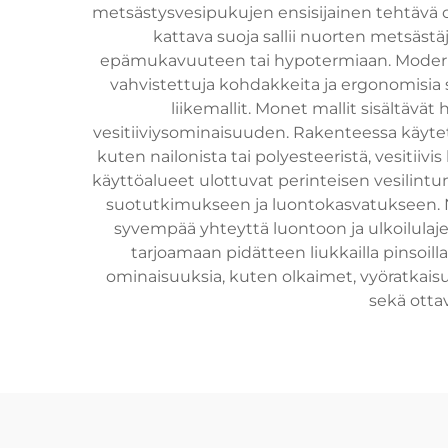
metsästysvesipukujen ensisijainen tehtävä on t
kattava suoja sallii nuorten metsästäj
epämukavuuteen tai hypotermiaan. Modernie
vahvistettuja kohdakkeita ja ergonomisia 
liikemallit. Monet mallit sisältävä
vesitiiviysominaisuuden. Rakenteessa käytetä
kuten nailonista tai polyes­teeristä, vesiti
käyttöalueet ulottuvat perinteisen vesilint
suo­tutkimukseen ja luontokasvatukseen. N
syvempää yhteyttä luontoon ja ulkoilulaje
tarjoamaan pidätteen liukkailla pinsoilla,
ominaisuuksia, kuten olkaimet, vyöratkais
sekä otta