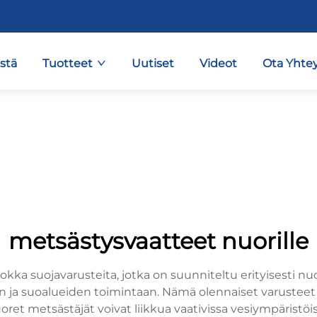
stä
Tuotteet
Uutiset
Videot
Ota Yhtey
metsästysvaatteet nuorille
a suojavarusteita, jotka on suunniteltu erityisesti nuorill
en ja suoalueiden toimintaan. Nämä olennaiset varustee
et metsästäjät voivat liikkua vaativissa vesiympäristöiss