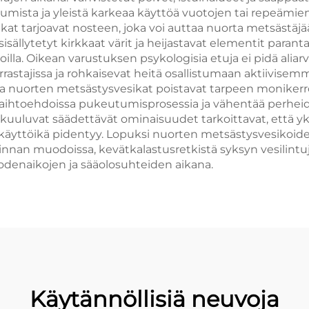
umista ja yleistä karkeaa käyttöä vuotojen tai repeämien
at tarjoavat nosteen, joka voi auttaa nuorta metsästäjä
ällytetyt kirkkaat värit ja heijastavat elementit parant
soilla. Oikean varustuksen psykologisia etuja ei pidä aliar
astajissa ja rohkaisevat heitä osallistumaan aktiivisem
nuorten metsästysvesikat poistavat tarpeen monikerroksis
uvaihtoehdoissa pukeutumisprosessia ja vähentää perhei
kuuluvat säädettävät ominaisuudet tarkoittavat, että yk
en käyttöikä pidentyy. Lopuksi nuorten metsästysvesikoid
minnan muodoissa, kevätkalastusretkistä syksyn vesilintu
denaikojen ja sääolosuhteiden aikana.
Käytännöllisiä neuvoja