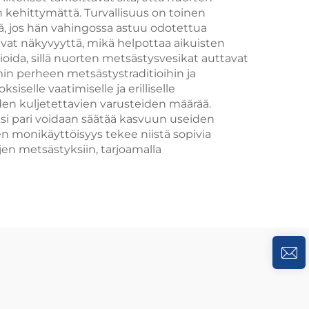
 kehittymättä. Turvallisuus on toinen
ä, jos hän vahingossa astuu odotettua
avat näkyvyyttä, mikä helpottaa aikuisten
vioida, sillä nuorten metsästysvesikat auttavat
min perheen metsästystraditioihin ja
elle vaatimiselle ja erilliselle
den kuljetettavien varusteiden määrää.
si pari voidaan säätää kasvuun useiden
en monikäyttöisyys tekee niistä sopivia
jen metsästyksiin, tarjoamalla