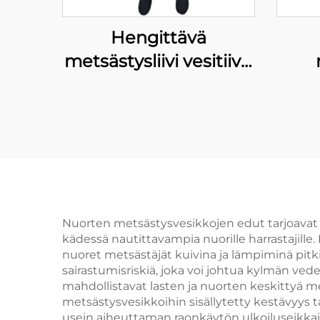
Hengittävä
metsästysliivi vesitiivis
flyroointikalastusliivi
s
läpäisemätön
ker
neopreeniliivi
ve
vesitiivisillä sukilla 100
% vesitiivis
mets
Nuorten metsästysvesikkojen edut tarjoavat l
kädessä nautittavampia nuorille harrastajille.
nuoret metsästäjät kuivina ja lämpiminä pitk
sairastumisriskiä, joka voi johtua kylmän ved
mahdollistavat lasten ja nuorten keskittyä 
metsästysvesikkoihin sisällytetty kestävyys
usein aiheuttaman raonkäytön ulkoiluseikkailuj