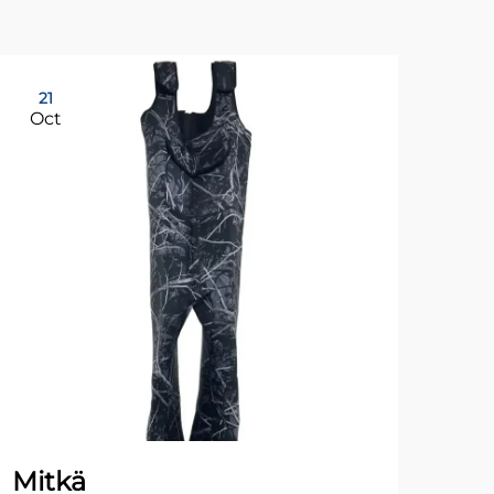
21
17
Oct
No
Mitkä
Mik