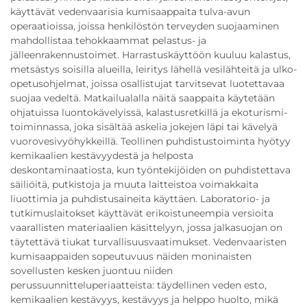
käyttävät vedenvaarisia kumisaappaita tulva-avun
operaatioissa, joissa henkilöstön terveyden suojaaminen
mahdollistaa tehokkaammat pelastus- ja
jälleenrakennustoimet. Harrastuskäyttöön kuuluu kalastus,
metsästys soisilla alueilla, leiritys lähellä vesilähteitä ja ulko-
opetusohjelmat, joissa osallistujat tarvitsevat luotettavaa
suojaa vedeltä. Matkailualalla näitä saappaita käytetään
ohjatuissa luontokävelyissä, kalastusretkillä ja ekoturismi-
toiminnassa, joka sisältää askelia jokejen läpi tai kävelyä
vuorovesivyöhykkeillä. Teollinen puhdistustoiminta hyötyy
kemikaalien kestävyydestä ja helposta
deskontaminaatiosta, kun työntekijöiden on puhdistettava
säiliöitä, putkistoja ja muuta laitteistoa voimakkaita
liuottimia ja puhdistusaineita käyttäen. Laboratorio- ja
tutkimuslaitokset käyttävät erikoistuneempia versioita
vaarallisten materiaalien käsittelyyn, jossa jalkasuojan on
täytettävä tiukat turvallisuusvaatimukset. Vedenvaaristen
kumisaappaiden sopeutuvuus näiden moninaisten
sovellusten kesken juontuu niiden
perussuunnitteluperiaatteista: täydellinen veden esto,
kemikaalien kestävyys, kestävyys ja helppo huolto, mikä