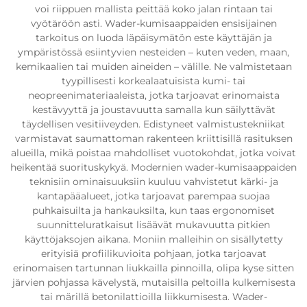
voi riippuen mallista peittää koko jalan rintaan tai
vyötäröön asti. Wader-kumisaappaiden ensisijainen
tarkoitus on luoda läpäisymätön este käyttäjän ja
ympäristössä esiintyvien nesteiden – kuten veden, maan,
kemikaalien tai muiden aineiden – välille. Ne valmistetaan
tyypillisesti korkealaatuisista kumi- tai
neopreenimateriaaleista, jotka tarjoavat erinomaista
kestävyyttä ja joustavuutta samalla kun säilyttävät
täydellisen vesitiiveyden. Edistyneet valmistustekniikat
varmistavat saumattoman rakenteen kriittisillä rasituksen
alueilla, mikä poistaa mahdolliset vuotokohdat, jotka voivat
heikentää suorituskykyä. Modernien wader-kumisaappaiden
teknisiin ominaisuuksiin kuuluu vahvistetut kärki- ja
kantapääalueet, jotka tarjoavat parempaa suojaa
puhkaisuilta ja hankauksilta, kun taas ergonomiset
suunnitteluratkaisut lisäävät mukavuutta pitkien
käyttöjaksojen aikana. Moniin malleihin on sisällytetty
erityisiä profiilikuvioita pohjaan, jotka tarjoavat
erinomaisen tartunnan liukkailla pinnoilla, olipa kyse sitten
järvien pohjassa kävelystä, mutaisilla peltoilla kulkemisesta
tai märillä betonilattioilla liikkumisesta. Wader-