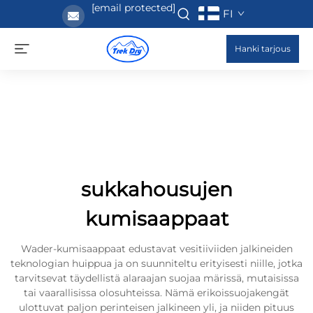
[email protected]
FI
Hanki tarjous
sukkahousujen
kumisaappaat
Wader-kumisaappaat edustavat vesitiiviiden jalkineiden
teknologian huippua ja on suunniteltu erityisesti niille, jotka
tarvitsevat täydellistä alaraajan suojaa märissä, mutaisissa
tai vaarallisissa olosuhteissa. Nämä erikoissuojakengät
ulottuvat paljon perinteisen jalkineen yli, ja niiden pituus