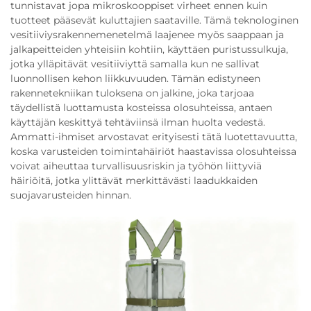
tunnistavat jopa mikroskooppiset virheet ennen kuin
tuotteet pääsevät kuluttajien saataville. Tämä teknologinen
vesitiiviysrakennemenetelmä laajenee myös saappaan ja
jalkapeitteiden yhteisiin kohtiin, käyttäen puristussulkuja,
jotka ylläpitävät vesitiiviyttä samalla kun ne sallivat
luonnollisen kehon liikkuvuuden. Tämän edistyneen
rakennetekniikan tuloksena on jalkine, joka tarjoaa
täydellistä luottamusta kosteissa olosuhteissa, antaen
käyttäjän keskittyä tehtäviinsä ilman huolta vedestä.
Ammatti-ihmiset arvostavat erityisesti tätä luotettavuutta,
koska varusteiden toimintahäiriöt haastavissa olosuhteissa
voivat aiheuttaa turvallisuusriskin ja työhön liittyviä
häiriöitä, jotka ylittävät merkittävästi laadukkaiden
suojavarusteiden hinnan.