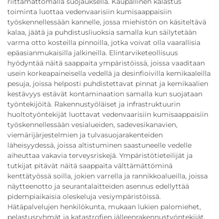
riittämättömällä suojauksella. Kaupallinen kalastus
toiminta luottaa vedenvaarisiin kumisaappaisiin
työskennellessään kannelle, jossa miehistön on käsiteltävä
kalaa, jäätä ja puhdistusliuoksia samalla kun säilytetään
varma otto kosteilla pinnoilla, jotka voivat olla vaarallisia
epäasianmukaisilla jalkineilla. Elintarviketeollisuus
hyödyntää näitä saappaita ympäristöissä, joissa vaaditaan
usein korkeapaineisella vedellä ja desinfioivilla kemikaaleilla
pesuja, joissa helposti puhdistettavat pinnat ja kemikaalien
kestävyys estävät kontaminaation samalla kun suojataan
työntekijöitä. Rakennustyöläiset ja infrastruktuurin
huoltotyöntekijät luottavat vedenvaarisiin kumisaappaisiin
työskennellessään vesialueiden, sadevesikanavien,
viemärijärjestelmien ja tulvasuojarakenteiden
läheisyydessä, joissa altistuminen saastuneelle vedelle
aiheuttaa vakavia terveysriskejä. Ympäristötieteilijät ja
tutkijat pitävät näitä saappaita välttämättöminä
kenttätyössä soilla, jokien varrella ja rannikkoalueilla, joissa
näytteenotto ja seurantalaitteiden asennus edellyttää
pidempiaikaisia oleskeluja vesiympäristöissä.
Hätäpalvelujen henkilökunta, mukaan lukien palomiehet,
pelastusryhmät ja katastrofien jälleenrakennustyöntekijät,