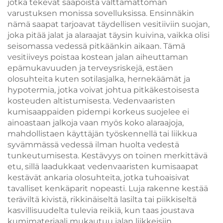
jotka tekevät saapoista välttämättömän
varustuksen monissa sovelluksissa. Ensinnäkin
nämä saapat tarjoavat täydellisen vesitiiviin suojan,
joka pitää jalat ja alaraajat täysin kuivina, vaikka olisi
seisomassa vedessä pitkäänkin aikaan. Tämä
vesitiiveys poistaa kostean jalan aiheuttaman
epämukavuuden ja terveysriskejä, estäen
olosuhteita kuten sotilasjalka, hernekäämät ja
hypotermia, jotka voivat johtua pitkäkestoisesta
kosteuden altistumisesta. Vedenvaaristen
kumisaappaiden pidempi korkeus suojelee ei
ainoastaan jalkoja vaan myös koko alaraajoja,
mahdollistaen käyttäjän työskennellä tai liikkua
syvämmässä vedessä ilman huolta vedestä
tunkeutumisesta. Kestävyys on toinen merkittävä
etu, sillä laadukkaat vedenvaaristen kumisaapat
kestävät ankaria olosuhteita, jotka tuhoaisivat
tavalliset kenkäparit nopeasti. Luja rakenne kestää
teräviltä kivistä, rikkinäiseltä lasilta tai piikkiseltä
kasvillisuudelta tulevia reikiä, kun taas joustava
kumimateriaali mukautuu jalan liikkeisiin