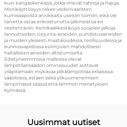
kuin kangaskenkissä, jotka imevät tahroja ja hajuja.
Monikäyttöisyys tekee vedenvaaristen
kumisaapoista arvokkaita useisiin toimiin, eikä ole
tarvetta ostaa erikoistunutta jalkineistoa eri
vesitehtäviin. Kemikaalikestävyys suojelee jalkoja
lannoitteiden, torjunta-aineiden, puhdistusaineiden
ja muiden yleisesti maataloudessa, teollisuudessa ja
kunnossapidossa esiintyvien mahdollisesti
haitallisten aineiden altistumiselta.
Edistyneemmissä malleissa olevat
lämpötilansäädön ominaisuudet auttavat
ylläpitämään mukavaa jalkalämpötilaa erilaisissa
sääoloissa, estäen sekä ylikuumenemisen
lämpimässä säässä että lämmön menetyksen
kylmässä.
Uusimmat uutiset