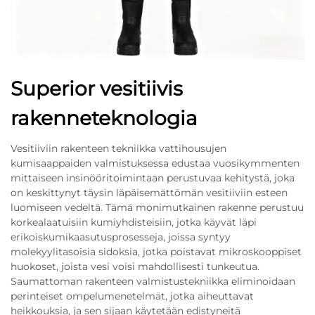
Superior vesitiivis
rakenneteknologia
Vesitiiviin rakenteen tekniikka vattihousujen
kumisaappaiden valmistuksessa edustaa vuosikymmenten
mittaiseen insinööritoimintaan perustuvaa kehitystä, joka
on keskittynyt täysin läpäisemättömän vesitiiviin esteen
luomiseen vedeltä. Tämä monimutkainen rakenne perustuu
korkealaatuisiin kumiyhdisteisiin, jotka käyvät läpi
erikoiskumikaasutusprosesseja, joissa syntyy
molekyylitasoisia sidoksia, jotka poistavat mikroskooppiset
huokoset, joista vesi voisi mahdollisesti tunkeutua.
Saumattoman rakenteen valmistustekniikka eliminoidaan
perinteiset ompelumenetelmät, jotka aiheuttavat
heikkouksia, ja sen sijaan käytetään edistyneitä