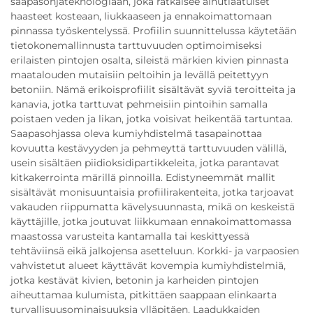
saapasohjateknologiaan, joka ratkaisee ainutlaatuiset
haasteet kosteaan, liukkaaseen ja ennakoimattomaan
pinnassa työskentelyssä. Profiilin suunnittelussa käytetään
tietokonemallinnusta tarttuvuuden optimoimiseksi
erilaisten pintojen osalta, sileistä märkien kivien pinnasta
maatalouden mutaisiin peltoihin ja levällä peitettyyn
betoniin. Nämä erikoisprofiilit sisältävät syviä teroitteita ja
kanavia, jotka tarttuvat pehmeisiin pintoihin samalla
poistaen veden ja likan, jotka voisivat heikentää tartuntaa.
Saapasohjassa oleva kumiyhdistelmä tasapainottaa
kovuutta kestävyyden ja pehmeyttä tarttuvuuden välillä,
usein sisältäen piidioksidipartikkeleita, jotka parantavat
kitkakerrointa märillä pinnoilla. Edistyneemmät mallit
sisältävät monisuuntaisia profiilirakenteita, jotka tarjoavat
vakauden riippumatta kävelysuunnasta, mikä on keskeistä
käyttäjille, jotka joutuvat liikkumaan ennakoimattomassa
maastossa varusteita kantamalla tai keskittyessä
tehtäviinsä eikä jalkojensa asetteluun. Korkki- ja varpaosien
vahvistetut alueet käyttävät kovempia kumiyhdistelmiä,
jotka kestävät kivien, betonin ja karheiden pintojen
aiheuttamaa kulumista, pitkittäen saappaan elinkaarta
turvallisuusominaisuuksia ylläpitäen. Laadukkaiden