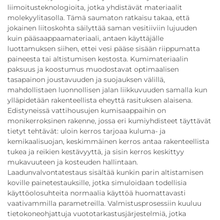
liimoitusteknologioita, jotka yhdistävät materiaalit
molekyylitasolla. Tämä saumaton ratkaisu takaa, että
jokainen liitoskohta säilyttää saman vesitiiviin lujuuden
kuin pääsaappaamateriaali, antaen käyttäjälle
luottamuksen siihen, ettei vesi pääse sisään riippumatta
paineesta tai altistumisen kestosta. Kumimateriaalin
paksuus ja koostumus muodostavat optimaalisen
tasapainon joustavuuden ja suojauksen välillä,
mahdollistaen luonnollisen jalan liikkuvuuden samalla kun
ylläpidetään rakenteellista eheyttä rasituksen alaisena.
Edistyneissä vattihousujen kumisaappaihin on
monikerroksinen rakenne, jossa eri kumiyhdisteet täyttävät
tietyt tehtävät: uloin kerros tarjoaa kuluma- ja
kemikaalisuojan, keskimmäinen kerros antaa rakenteellista
tukea ja reikien kestävyyttä, ja sisin kerros keskittyy
mukavuuteen ja kosteuden hallintaan.
Laadunvalvontatestaus sisältää kunkin parin altistamisen
koville painetestauksille, jotka simuloidaan todellisia
käyttöolosuhteita normaalia käyttöä huomattavasti
vaativammilla parametreilla. Valmistusprosessiin kuuluu
tietokoneohjattuja vuototarkastusjärjestelmiä, jotka