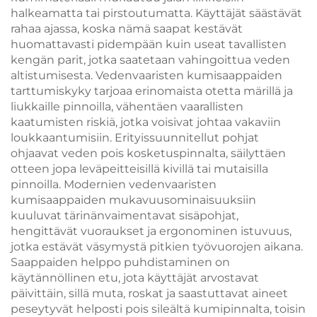
halkeamatta tai pirstoutumatta. Käyttäjät säästävät
rahaa ajassa, koska nämä saapat kestävät
huomattavasti pidempään kuin useat tavallisten
kengän parit, jotka saatetaan vahingoittua veden
altistumisesta. Vedenvaaristen kumisaappaiden
tarttumiskyky tarjoaa erinomaista otetta märillä ja
liukkaille pinnoilla, vähentäen vaarallisten
kaatumisten riskiä, jotka voisivat johtaa vakaviin
loukkaantumisiin. Erityissuunnitellut pohjat
ohjaavat veden pois kosketuspinnalta, säilyttäen
otteen jopa leväpeitteisillä kivillä tai mutaisilla
pinnoilla. Modernien vedenvaaristen
kumisaappaiden mukavuusominaisuuksiin
kuuluvat tärinänvaimentavat sisäpohjat,
hengittävät vuoraukset ja ergonominen istuvuus,
jotka estävät väsymystä pitkien työvuorojen aikana.
Saappaiden helppo puhdistaminen on
käytännöllinen etu, jota käyttäjät arvostavat
päivittäin, sillä muta, roskat ja saastuttavat aineet
peseytyvät helposti pois sileältä kumipinnalta, toisin