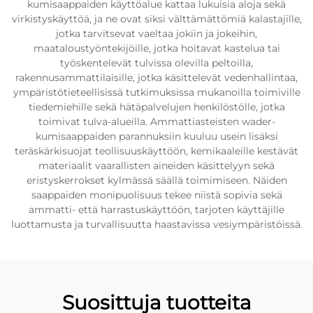
kumisaappaiden käyttöalue kattaa lukuisia aloja sekä
virkistyskäyttöä, ja ne ovat siksi välttämättömiä kalastajille,
jotka tarvitsevat vaeltaa jokiin ja jokeihin,
maataloustyöntekijöille, jotka hoitavat kastelua tai
työskentelevät tulvissa olevilla peltoilla,
rakennusammattilaisille, jotka käsittelevät vedenhallintaa,
ympäristötieteellisissä tutkimuksissa mukanoilla toimiville
tiedemiehille sekä hätäpalvelujen henkilöstölle, jotka
toimivat tulva-alueilla. Ammattiasteisten wader-
kumisaappaiden parannuksiin kuuluu usein lisäksi
teräskärkisuojat teollisuuskäyttöön, kemikaaleille kestävät
materiaalit vaarallisten aineiden käsittelyyn sekä
eristyskerrokset kylmässä säällä toimimiseen. Näiden
saappaiden monipuolisuus tekee niistä sopivia sekä
ammatti- että harrastuskäyttöön, tarjoten käyttäjille
luottamusta ja turvallisuutta haastavissa vesiympäristöissä.
Suosittuja tuotteita