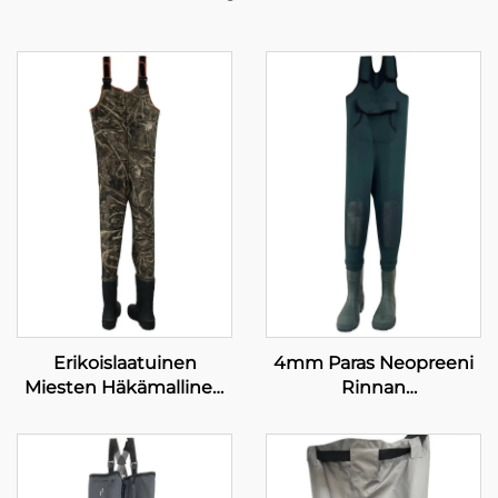
Erikoislaatuinen
4mm Paras Neopreeni
Miesten Häkämallinen
Rinnan
Vesitiivis Vyötäröhousut
Kalastusasusteet PVC-
Neopreenihuntingwaderit
kenkien kanssa