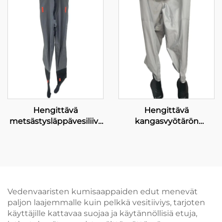
Hengittävä
Hengittävä
metsästysläppävesiliivi,
kangasvyötärön
vesitiivis fly fishing -
korkeusvesiliivi, vesitiivit
läppävesiliivi,
kalastus- ja
hengittävä
metsästyspantit
neopreeninen
läppävesiliivi kengillä,
100 % vesitiivis
Vedenvaaristen kumisaappaiden edut menevät
paljon laajemmalle kuin pelkkä vesitiiviys, tarjoten
käyttäjille kattavaa suojaa ja käytännöllisiä etuja,