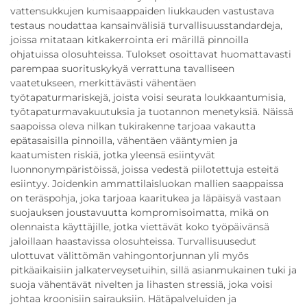
vattensukkujen kumisaappaiden liukkauden vastustava
testaus noudattaa kansainvälisiä turvallisuusstandardeja,
joissa mitataan kitkakerrointa eri märillä pinnoilla
ohjatuissa olosuhteissa. Tulokset osoittavat huomattavasti
parempaa suorituskykyä verrattuna tavalliseen
vaatetukseen, merkittävästi vähentäen
työtapaturmariskejä, joista voisi seurata loukkaantumisia,
työtapaturmavakuutuksia ja tuotannon menetyksiä. Näissä
saapoissa oleva nilkan tukirakenne tarjoaa vakautta
epätasaisilla pinnoilla, vähentäen vääntymien ja
kaatumisten riskiä, jotka yleensä esiintyvät
luonnonympäristöissä, joissa vedestä piilotettuja esteitä
esiintyy. Joidenkin ammattilaisluokan mallien saappaissa
on teräspohja, joka tarjoaa kaaritukea ja läpäisyä vastaan
suojauksen joustavuutta kompromisoimatta, mikä on
olennaista käyttäjille, jotka viettävät koko työpäivänsä
jaloillaan haastavissa olosuhteissa. Turvallisuusedut
ulottuvat välittömän vahingontorjunnan yli myös
pitkäaikaisiin jalkaterveysetuihin, sillä asianmukainen tuki ja
suoja vähentävät nivelten ja lihasten stressiä, joka voisi
johtaa kroonisiin sairauksiin. Hätäpalveluiden ja