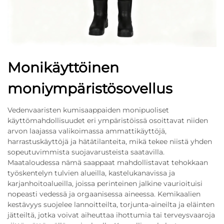
Monikäyttöinen
moniympäristösovellus
Vedenvaaristen kumisaappaiden monipuoliset
käyttömahdollisuudet eri ympäristöissä osoittavat niiden
arvon laajassa valikoimassa ammattikäyttöjä,
harrastuskäyttöjä ja hätätilanteita, mikä tekee niistä yhden
sopeutuvimmista suojavarusteista saatavilla.
Maataloudessa nämä saappaat mahdollistavat tehokkaan
työskentelyn tulvien alueilla, kastelukanavissa ja
karjanhoitoalueilla, joissa perinteinen jalkine vaurioituisi
nopeasti vedessä ja orgaanisessa aineessa. Kemikaalien
kestävyys suojelee lannoitteilta, torjunta-aineilta ja eläinten
jätteiltä, jotka voivat aiheuttaa ihottumia tai terveysvaaroja