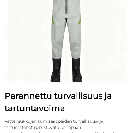
Parannettu turvallisuus ja
tartuntavoima
Vattensukkujen kumisaappaiden turvallisuus- ja
tartuntatehot perustuvat uusimpaan