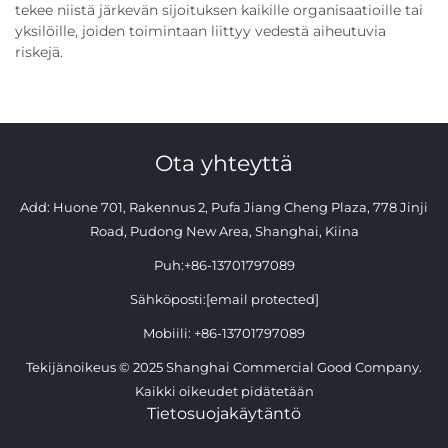
tekee niistä järkevän sijoituksen kaikille organisaatioille tai
yksilöille, joiden toimintaan liittyy vedestä aiheutuvia
riskejä.
Ota yhteyttä
Add: Huone 701, Rakennus 2, Pufa Jiang Cheng Plaza, 778 Jinji
Road, Pudong New Area, Shanghai, Kiina
Puh:
+86-13701797089
Sähköposti:
[email protected]
Mobiili:
+86-13701797089
Tekijänoikeus © 2025 Shanghai Commercial Good Company.
Kaikki oikeudet pidätetään
Tietosuojakäytäntö