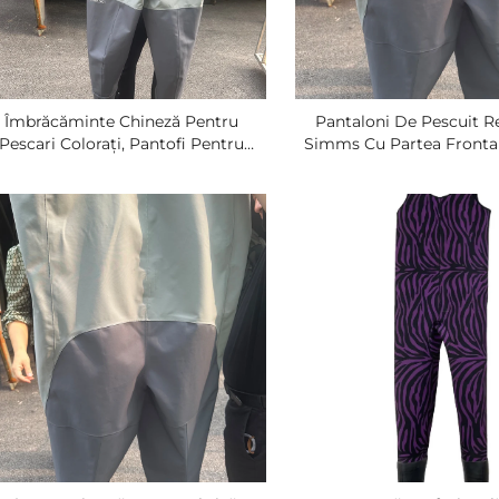
Îmbrăcăminte Chineză Pentru
Pantaloni De Pescuit Re
Pescari Colorați, Pantofi Pentru
Simms Cu Partea Frontal
ânzare În Bucăți, Cu Negru, Model
Teacă Transpirabilă, P
Seakirin Din Neopren, Straturi
Chinezi De Pescuit Cu 
mms, Costum La Talie Și Wader Cu
Pantaloni De Vânătoare
5 Straturi
Ieftini, Body Wader Re
Simms