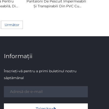
ă Pentru
Pantaloni De Pescuit Impermeabili
eabilă, Din
Și Transpirabili Din PVC Cu
i Și Copii,
Încălțăminte Inclusă, Confortabili,
olorață,
Din Nailon, Cu Vizibilitate Ridicată
rat
Următor
Informații
Înscrieți-vă pentru a primi buletinul nostru
săptămânal
Trimite