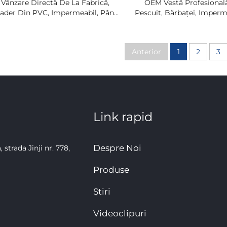
Vânzare Directă De La Fabrică,
OEM Vestă Profesional
ader Din PVC, Impermeabil, Până
Pescuit, Bărbaței, Imperm
a Talie, Wader Cu Bocanci, Pentru
PVC, Cu Tije, Pentru Adulț
Pescuit
Siguranță Multistrat, C
Siguranță Multist
Anterior
1
2
3
Link rapid
Despre Noi
strada Jinji nr. 778,
Produse
Știri
Videoclipuri