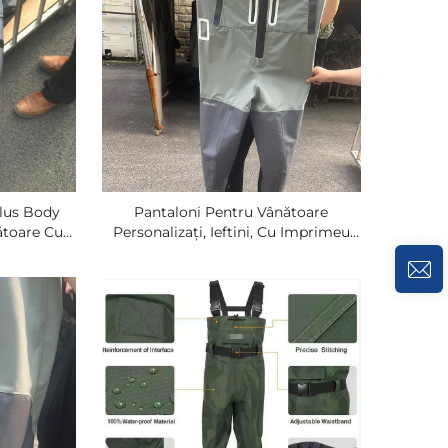
lus Body
Pantaloni Pentru Vânătoare
ătoare Cu
Personalizați, Ieftini, Cu Imprimeu
ânzare În
Nurture Camo, Pentru Bărbați,
tru Plasă,
Termoizolați, Cu Fermoar, Cu Talpă
espirabile
Și Cauciuc, Personalizați OEM, Din
Țesătură Completă Din Neopren