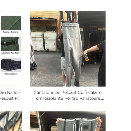
Din Nailon
Pantaloni De Pescuit Cu Încălzire
Pescuit Fly,
Termoizolantă Pentru Vânătoare,
irabili
Respirabili Și Impermeabili, Pentru
Vânătoarea De Rațe