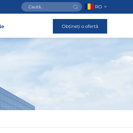
RO
Obțineți o ofertă
Ne