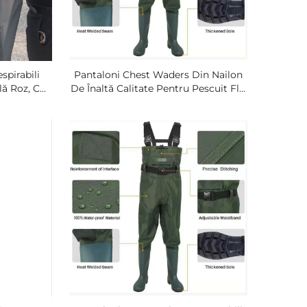
spirabili
Pantaloni Chest Waders Din Nailon
ă Roz, Cu
De Înaltă Calitate Pentru Pescuit Fly,
antaloni
Impermeabili Și Transpirabili
Cauciuc,
 Naturali
spirabil