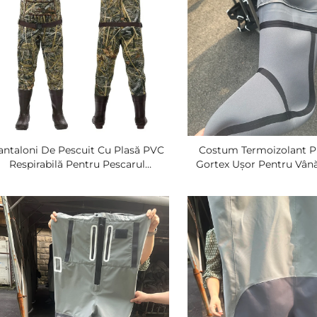
antaloni De Pescuit Cu Plasă PVC
Costum Termoizolant P
Respirabilă Pentru Pescarul
Gortex Ușor Pentru Vân
Comercial Din Nylion Cu Plasă
Camuflaj, Produs Lord, V
Completă Din Neopren Cu
Bucăți, Material PVC Pen
Încălțăminte Luber
Straturi Pentru Pescuit R