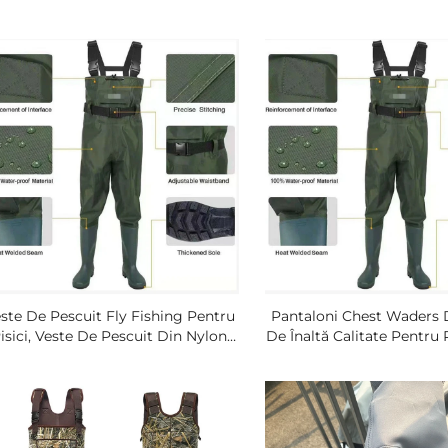
ste De Pescuit Fly Fishing Pentru
Pantaloni Chest Waders 
isici, Veste De Pescuit Din Nylon
De Înaltă Calitate Pentru 
Impermeabil Cu Buzunar,
Impermeabili Și Transp
Echipament De Vânătoare