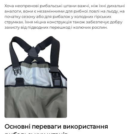
Хоча неопренові рибальські штани важчі, ніж їхні дихальні
аналоги, вони є незамінними для рибної ловлі на льоду, на
початку сезону або для рибалок у холодних гірських
струмках. Їхня міцна конструкція також забезпечує добру
захисту від підводних перешкод і колючих рослин.
Основні переваги використання