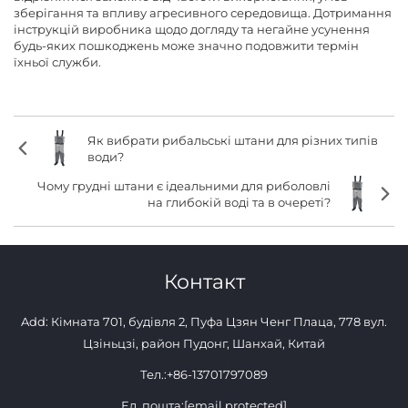
зберігання та впливу агресивного середовища. Дотримання
інструкцій виробника щодо догляду та негайне усунення
будь-яких пошкоджень може значно подовжити термін
їхньої служби.
Як вибрати рибальські штани для різних типів
води?
Чому грудні штани є ідеальними для риболовлі
на глибокій воді та в очереті?
Контакт
Add: Кімната 701, будівля 2, Пуфа Цзян Ченг Плаца, 778 вул.
Цзіньцзі, район Пудонг, Шанхай, Китай
Тел.:
+86-13701797089
Ел. пошта:
[email protected]