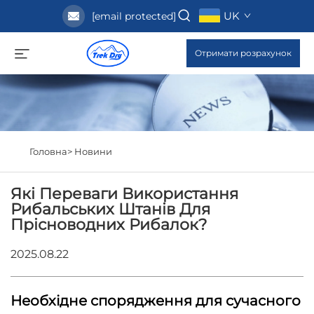
UK
[email protected]
Отримати розрахунок
Головна>
Новини
Які Переваги Використання
Рибальських Штанів Для
Прісноводних Рибалок?
2025.08.22
Необхідне спорядження для сучасного