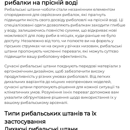
рибалки на прісній воді
Рибальські штани-чоботи
стали незамінним елементом
спорядження для серйозних рибалок, які прагнуть
підвищити якість свого досвіду риболовлі на прісній воді. Ці
спеціалізовані одяги дозволяють рибалкам заходити глибше
у воду, залишаючись повністю сухими, що відкриває нові
можливості для лову риби в місцях, куди раніше не було
доступу. Незалежно від того, чи полюєте ви на форель у
гірських струмках чи на окуня у річках низовин, рибальські
штани пропонують численні переваги, які можуть суттєво
підвищити вашу риболовну ефективність.
Сучасні рибальські штани поєднують передові матеріали з
ергономічним дизайном, щоб забезпечити високу
продуктивність у різних умовах риболовлі. Від легких
дихальних варіантів до міцних неопренових моделей,
сучасні штани пропонують рішення для кожної ситуації та
кліматичних умов. Розуміння їхніх переваг допоможе вам
ухвалити обґрунтоване рішення щодо використання їх у
вашому рибальському арсеналі.
Типи рибальських штанів та їх
застосування
Дихаючі рибальські штани