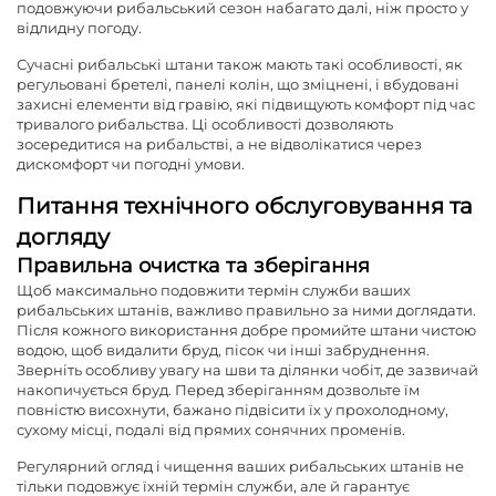
подовжуючи рибальський сезон набагато далі, ніж просто у
відлидну погоду.
Сучасні рибальські штани також мають такі особливості, як
регульовані бретелі, панелі колін, що зміцнені, і вбудовані
захисні елементи від гравію, які підвищують комфорт під час
тривалого рибальства. Ці особливості дозволяють
зосередитися на рибальстві, а не відволікатися через
дискомфорт чи погодні умови.
Питання технічного обслуговування та
догляду
Правильна очистка та зберігання
Щоб максимально подовжити термін служби ваших
рибальських штанів, важливо правильно за ними доглядати.
Після кожного використання добре промийте штани чистою
водою, щоб видалити бруд, пісок чи інші забруднення.
Зверніть особливу увагу на шви та ділянки чобіт, де зазвичай
накопичується бруд. Перед зберіганням дозвольте їм
повністю висохнути, бажано підвісити їх у прохолодному,
сухому місці, подалі від прямих сонячних променів.
Регулярний огляд і чищення ваших рибальських штанів не
тільки подовжує їхній термін служби, але й гарантує