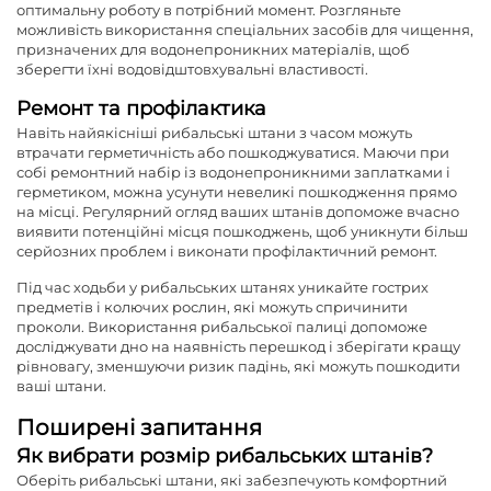
оптимальну роботу в потрібний момент. Розгляньте
можливість використання спеціальних засобів для чищення,
призначених для водонепроникних матеріалів, щоб
зберегти їхні водовідштовхувальні властивості.
Ремонт та профілактика
Навіть найякісніші рибальські штани з часом можуть
втрачати герметичність або пошкоджуватися. Маючи при
собі ремонтний набір із водонепроникними заплатками і
герметиком, можна усунути невеликі пошкодження прямо
на місці. Регулярний огляд ваших штанів допоможе вчасно
виявити потенційні місця пошкоджень, щоб уникнути більш
серйозних проблем і виконати профілактичний ремонт.
Під час ходьби у рибальських штанях уникайте гострих
предметів і колючих рослин, які можуть спричинити
проколи. Використання рибальської палиці допоможе
досліджувати дно на наявність перешкод і зберігати кращу
рівновагу, зменшуючи ризик падінь, які можуть пошкодити
ваші штани.
Поширені запитання
Як вибрати розмір рибальських штанів?
Оберіть рибальські штани, які забезпечують комфортний