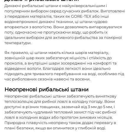
Дихаючі рибальські штани є найуніверсальнішим і
популярним вибором серед сучасних рибалок. Виготовлені
з передових матеріалів, таких як GORE-TEX або інші
водонепроникні дихаючі тканини, ці штани чудово
впораються з вологістю. Вони дозволяють випаровуватися
поту, одночасно не пропускаючи воду, що робить їх
ідеальним вибором для активного рибальства за помірної
температури.
Як правило, ці штани мають кілька шарів матеріалу,
зовнішній шар яких забезпечує міцність і стійкість до
проколів, а внутрішні шари зосереджені на комфорті та
відведенні вологи. Благодаря легкості вони ідеально
підходять для тривалого перебування на воді, особливо під
час риболовних сезонів навесні та восени.
Неопренові рибальські штани
Неопренові рибальські штани забезпечують виняткову
теплоізоляцію для рибної ловлі в холодну погоду. Вони
доступні в різних товщинах, зазвичай від 3 мм до 5 мм, і
забезпечують чудливий тепловий захист під час рибної
ловлі в холодних водах або протягом зимових місяців.
Природна плавучість неопрену також додає перевагу в
плані безпеки, якщо ви опинитеся у глибокій воді.