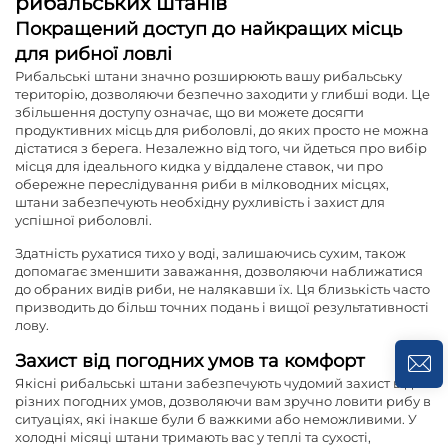
рибальських штанів
Покращений доступ до найкращих місць
для рибної ловлі
Рибальські штани значно розширюють вашу рибальську
територію, дозволяючи безпечно заходити у глибші води. Це
збільшення доступу означає, що ви можете досягти
продуктивних місць для риболовлі, до яких просто не можна
дістатися з берега. Незалежно від того, чи йдеться про вибір
місця для ідеального кидка у віддалене ставок, чи про
обережне переслідування риби в мілководних місцях,
штани забезпечують необхідну рухливість і захист для
успішної риболовлі.
Здатність рухатися тихо у воді, залишаючись сухим, також
допомагає зменшити заважання, дозволяючи наближатися
до обраних видів риби, не налякавши їх. Ця близькість часто
призводить до більш точних подань і вищої результативності
лову.
Захист від погодних умов та комфорт
Якісні рибальські штани забезпечують чудомий захист від
різних погодних умов, дозволяючи вам зручно ловити рибу в
ситуаціях, які інакше були б важкими або неможливими. У
холодні місяці штани тримають вас у теплі та сухості,