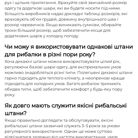
рух і щільне прилягання. Врахуйте свій звичайний розмір
одягу та додаткові шари, які ви будете носити під ними.
Більшість виробників надає докладні таблиці розмірів, які
враховують об'єм грудей, довжину внутрішнього шва і
розмір черевичків. Якщо виникають сумніви, обирайте
трохи більший розмір, щоб забезпечити місце для
додаткових шарів у холодну погоду.
Чи можу я використовувати однакові штани
для рибалки в різні пори року?
Хоча дихаючі штани можна використовувати цілий рік,
регулюючи базові шари одягу, для екстремальних умов
можливо знадобляться різні типи. Полегшені дихаючі штани
гарно підходять для теплого клімату, а неопренові краще
підходять для холодних умов. Багато рибалок тримають
обидва типи, щоб забезпечити комфорт у будь-яку пору
року.
Як довго мають служити якісні рибальські
штани?
Якщо правильно доглядати та обслуговувати, якісні
рибальські штани зазвичай служать 3–5 років за умови
регулярного використання. Однак це може суттєво
відрізнятися залежно від частоти використання, умов