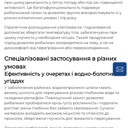
при цьому дихальність у теплу погоду або під час підвищеної
активності. Ця багатофункціональність подовжує
рибальський сезон та дозволяє зручно використовувати їх у
різних кліматичних умовах і пір року.
Стратегічне розташування утеплювачів і підсилювачів
допомагає зберігати температуру тіла, забезпечуючи при
цьому гнучкість у необхідних місцях. Такий продуманий
підхід дозволяє рибалкам зосередитися на лову, а не на
дискомфорті від перегрівання або переохолодження.
Спеціалізовані застосування в різних
умовах
Ефективність у очеретах і водно-болотних
угіддях
У заболочених районах, водонепроникні штани мають
велику цінність для пересування різною глибиною води та
складним рельєфом. Повноцінний захист дозволяє
рибалкам пробиратися крізь густу рослинність і подолати
раптові зміни глибини без зайвого хвилювання. Сучасні
матеріали володіють високою міцністю та стійкістю до
проколів, зберігаючи гнучкість для тривалого пересування.
Додаткові особливості, такі як підсилені наколінники та