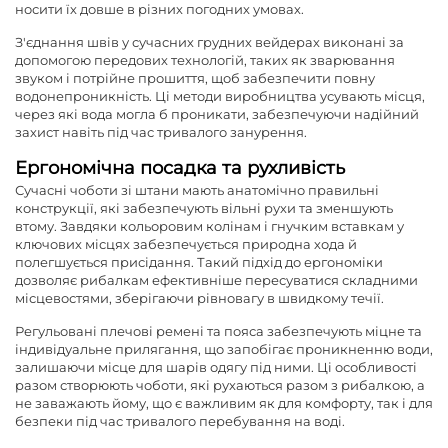
носити їх довше в різних погодних умовах.
З'єднання швів у сучасних грудних вейдерах виконані за
допомогою передових технологій, таких як зварювання
звуком і потрійне прошиття, щоб забезпечити повну
водонепроникність. Ці методи виробництва усувають місця,
через які вода могла б проникати, забезпечуючи надійний
захист навіть під час тривалого занурення.
Ергономічна посадка та рухливість
Сучасні чоботи зі штани мають анатомічно правильні
конструкції, які забезпечують вільні рухи та зменшують
втому. Завдяки кольоровим колінам і гнучким вставкам у
ключових місцях забезпечується природна хода й
полегшується присідання. Такий підхід до ергономіки
дозволяє рибалкам ефективніше пересуватися складними
місцевостями, зберігаючи рівновагу в швидкому течії.
Регульовані плечові ремені та пояса забезпечують міцне та
індивідуальне прилягання, що запобігає проникненню води,
залишаючи місце для шарів одягу під ними. Ці особливості
разом створюють чоботи, які рухаються разом з рибалкою, а
не заважають йому, що є важливим як для комфорту, так і для
безпеки під час тривалого перебування на воді.