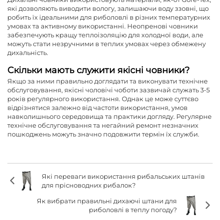
які дозволяють виводити вологу, залишаючи воду ззовні, що
робить їх ідеальними для риболовлі в різних температурних
умовах та активному використанні. Неопренові човники
забезпечують кращу теплоізоляцію для холодної води, але
можуть стати незручними в теплих умовах через обмежену
дихальність.
Скільки мають служити якісні човники?
Якщо за ними правильно доглядати та виконувати технічне
обслуговування, якісні чоловічі чоботи зазвичай служать 3-5
років регулярного використання. Однак це може суттєво
відрізнятися залежно від частоти використання, умов
навколишнього середовища та практики догляду. Регулярне
технічне обслуговування та негайний ремонт незначних
пошкоджень можуть значно подовжити термін їх служби.
Які переваги використання рибальських штанів
для прісноводних рибалок?
Як вибрати правильні дихаючі штани для
риболовлі в теплу погоду?