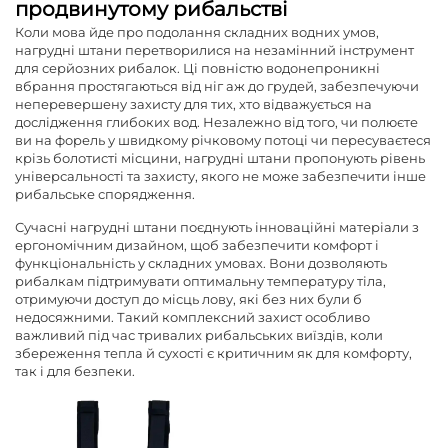
продвинутому рибальстві
Коли мова йде про подолання складних водних умов,
нагрудні штани
перетворилися на незамінний інструмент
для серйозних рибалок. Ці повністю водонепроникні
вбрання простягаються від ніг аж до грудей, забезпечуючи
неперевершену захисту для тих, хто відважується на
дослідження глибоких вод. Незалежно від того, чи полюєте
ви на форель у швидкому річковому потоці чи пересуваєтеся
крізь болотисті місцини, нагрудні штани пропонують рівень
універсальності та захисту, якого не може забезпечити інше
рибальське спорядження.
Сучасні нагрудні штани поєднують інноваційні матеріали з
ергономічним дизайном, щоб забезпечити комфорт і
функціональність у складних умовах. Вони дозволяють
рибалкам підтримувати оптимальну температуру тіла,
отримуючи доступ до місць лову, які без них були б
недосяжними. Такий комплексний захист особливо
важливий під час тривалих рибальських виїздів, коли
збереження тепла й сухості є критичним як для комфорту,
так і для безпеки.