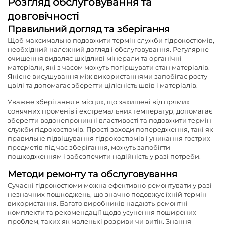
Розгляд обслуговування та
довговічності
Правильний догляд та зберігання
Щоб максимально подовжити термін служби гідрокостюмів,
необхідний належний догляд і обслуговування. Регулярне
очищення видаляє шкідливі мінерали та органічні
матеріали, які з часом можуть погіршувати стан матеріалів.
Якісне висушування між використаннями запобігає росту
цвілі та допомагає зберегти цілісність швів і матеріалів.
Уважне зберігання в місцях, що захищені від прямих
сонячних променів і екстремальних температур, допомагає
зберегти водонепроникні властивості та подовжити термін
служби гідрокостюмів. Прості заходи попередження, такі як
правильне підвішування гідрокостюмів і уникання гострих
предметів під час зберігання, можуть запобігти
пошкодженням і забезпечити надійність у разі потреби.
Методи ремонту та обслуговування
Сучасні гідрокостюми можна ефективно ремонтувати у разі
незначних пошкоджень, що значно подовжує їхній термін
використання. Багато виробників надають ремонтні
комплекти та рекомендації щодо усунення поширених
проблем, таких як маленькі розриви чи витік. Знання