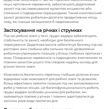
міцні кріплення черевичків, забезпечують додатковий
захист під час пересування мулистою місцевістю або
стикання з підводними перешкодами. Такий комплексний
захист дозволяє рибалкам досягати продуктивних місць
лову, які інакше залишилися б недосяжними.
Застосування на річках і струмках
Під час рибної ловлі у течії, грудні вадери забезпечують
стабільність та захист, необхідні для безпечного
пересування. Додаткова висота забезпечує безпеку під час
раптових змін глибини або сильних течій, дозволяючи
рибалкам утримувати позицію у більш глибоких протоках і
ямах. Поєднання черевичків із підвищеним зчепленням та
повним захистом усього тіла створює надійну основу для
різних технік ловлі.
Можливість безпечного перетину глибших ділянок річки
відкриває нові можливості для рибної ловлі та дозволяє
більш ефективно зайняти позицію під час виловлювання
риби у певних місцях. Ця багатофункціональність робить
грудні вадери особливо цінними для рибалок, які
займаються ловлею у річках і повинні адаптуватися до
змінних умов води протягом дня.