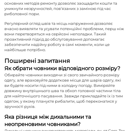
основних методів ремонту дозволяє заощадити кошти та
уникнути незручностей, пов’язаних з заміною під час
риболовної пори.
Регулярний огляд швів та місць напруження дозволяє
вчасно виявляти та усувати потенційні проблеми, перш ніж
вони перетворяться на серйозні неполадки. Такий
проактивний підхід до обслуговування допомагає
забезпечити надійну роботу в самі моменти, коли це
найбільше потрібно.
Поширені запитання
Як обрати човники відповідного розміру?
Обирайте човники виходячи зі свого звичайного розміру
одягу, але враховуйте додаткове місце для шарів одягу, які
ви будете носити під ними в холодну погоду. Виміряйте
довжину внутрішнього шва та обхоп головної частини тіла
для найточнішого пасування. Завжди прикладайте їх із тим
одягом, у якому плануєте рибалити, щоб переконатися у
зручності рухів.
Яка різниця між дихальними та
неопреновими човниками?
Дихальні човники використовують матеріали, як-от Gore-Tex,