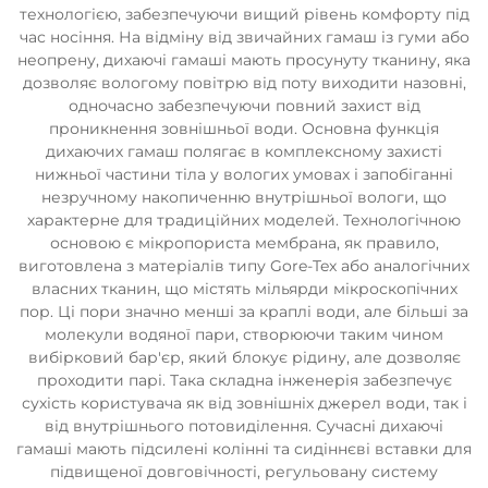
технологією, забезпечуючи вищий рівень комфорту під
час носіння. На відміну від звичайних гамаш із гуми або
неопрену, дихаючі гамаші мають просунуту тканину, яка
дозволяє вологому повітрю від поту виходити назовні,
одночасно забезпечуючи повний захист від
проникнення зовнішньої води. Основна функція
дихаючих гамаш полягає в комплексному захисті
нижньої частини тіла у вологих умовах і запобіганні
незручному накопиченню внутрішньої вологи, що
характерне для традиційних моделей. Технологічною
основою є мікропориста мембрана, як правило,
виготовлена з матеріалів типу Gore-Tex або аналогічних
власних тканин, що містять мільярди мікроскопічних
пор. Ці пори значно менші за краплі води, але більші за
молекули водяної пари, створюючи таким чином
вибірковий бар'єр, який блокує рідину, але дозволяє
проходити парі. Така складна інженерія забезпечує
сухість користувача як від зовнішніх джерел води, так і
від внутрішнього потовиділення. Сучасні дихаючі
гамаші мають підсилені колінні та сидіннєві вставки для
підвищеної довговічності, регульовану систему