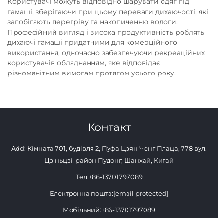
Користувачі можуть відповідно шарувати одяг під
гамаші, зберігаючи при цьому переваги дихаючості, які
запобігають перегріву та накопиченню вологи.
Професійний вигляд і висока продуктивність роблять
дихаючі гамаші придатними для комерційного
використання, одночасно забезпечуючи рекреаційних
користувачів обладнанням, яке відповідає
різноманітним вимогам протягом усього року.
Контакт
Add: Кімната 701, будівля 2, Пуфа Цзян Ченг Плаца, 778 вул.
Цзіньцзі, район Пудонг, Шанхай, Китай
Тел:
+86-13701797089
Електронна пошта:
[email protected]
Мобільний:
+86-13701797089