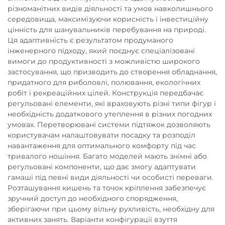
різноманітних видів діяльності та умов навколишнього
середовища, максимізуючи корисність і інвестиційну
цінність для шанувальників перебування на природі.
Ця адаптивність є результатом продуманого
інженерного підходу, який поєднує спеціалізовані
вимоги до продуктивності з можливістю широкого
застосування, що призводить до створення обладнання,
придатного для риболовлі, полювання, екологічних
робіт і рекреаційних цілей. Конструкція передбачає
регульовані елементи, які враховують різні типи фігур і
необхідність додаткового утеплення в різних погодних
умовах. Перетворювані системи підтяжок дозволяють
користувачам налаштовувати посадку та розподіл
навантаження для оптимального комфорту під час
тривалого ношіння. Багато моделей мають знімні або
регульовані компоненти, що дає змогу адаптувати
гамаші під певні види діяльності чи особисті переваги.
Розташування кишень та точок кріплення забезпечує
зручний доступ до необхідного спорядження,
зберігаючи при цьому вільну рухливість, необхідну для
активних занять. Варіанти конфігурації взуття