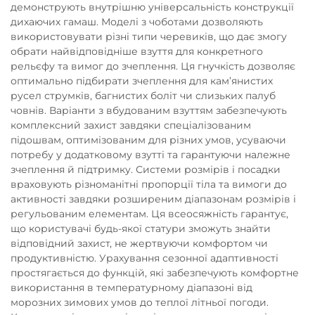
демонструють внутрішню універсальність конструкції
дихаючих гамаш. Моделі з чоботами дозволяють
використовувати різні типи черевиків, що дає змогу
обрати найвідповідніше взуття для конкретного
рельєфу та вимог до зчеплення. Ця гнучкість дозволяє
оптимально підбирати зчеплення для кам’янистих
русел струмків, багнистих боліт чи слизьких палуб
човнів. Варіанти з вбудованим взуттям забезпечують
комплексний захист завдяки спеціалізованим
підошвам, оптимізованим для різних умов, усуваючи
потребу у додатковому взутті та гарантуючи належне
зчеплення й підтримку. Системи розмірів і посадки
враховують різноманітні пропорції тіла та вимоги до
активності завдяки розширеним діапазонам розмірів і
регульованим елементам. Ця всеосяжність гарантує,
що користувачі будь-якої статури зможуть знайти
відповідний захист, не жертвуючи комфортом чи
продуктивністю. Урахування сезонної адаптивності
простягається до функцій, які забезпечують комфортне
використання в температурному діапазоні від
морозних зимових умов до теплої літньої погоди.