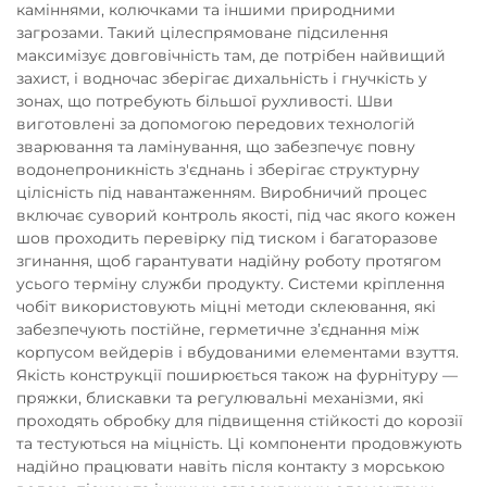
каміннями, колючками та іншими природними
загрозами. Такий цілеспрямоване підсилення
максимізує довговічність там, де потрібен найвищий
захист, і водночас зберігає дихальність і гнучкість у
зонах, що потребують більшої рухливості. Шви
виготовлені за допомогою передових технологій
зварювання та ламінування, що забезпечує повну
водонепроникність з'єднань і зберігає структурну
цілісність під навантаженням. Виробничий процес
включає суворий контроль якості, під час якого кожен
шов проходить перевірку під тиском і багаторазове
згинання, щоб гарантувати надійну роботу протягом
усього терміну служби продукту. Системи кріплення
чобіт використовують міцні методи склеювання, які
забезпечують постійне, герметичне з’єднання між
корпусом вейдерів і вбудованими елементами взуття.
Якість конструкції поширюється також на фурнітуру —
пряжки, блискавки та регулювальні механізми, які
проходять обробку для підвищення стійкості до корозії
та тестуються на міцність. Ці компоненти продовжують
надійно працювати навіть після контакту з морською