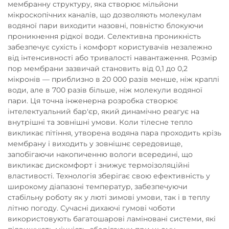
мембранну структуру, яка створює мільйони
мікроскопічних каналів, що дозволяють молекулам
водяної пари виходити назовні, повністю блокуючи
проникнення рідкої води. Селективна проникність
забезпечує сухість і комфорт користувачів незалежно
від інтенсивності або тривалості навантаження. Розмір
пор мембрани зазвичай становить від 0,1 до 0,2
мікронів — приблизно в 20 000 разів менше, ніж краплі
води, але в 700 разів більше, ніж молекули водяної
пари. Ця точна інженерна розробка створює
інтелектуальний бар'єр, який динамічно реагує на
внутрішні та зовнішні умови. Коли тілесне тепло
викликає пітіння, утворена водяна пара проходить крізь
мембрану і виходить у зовнішнє середовище,
запобігаючи накопиченню вологи всередині, що
викликає дискомфорт і знижує термоізоляційні
властивості. Технологія зберігає свою ефективність у
широкому діапазоні температур, забезпечуючи
стабільну роботу як у люті зимові умови, так і в теплу
літню погоду. Сучасні дихаючі гумові чоботи
використовують багатошарові ламіновані системи, які