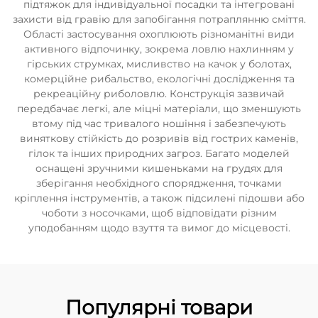
підтяжок для індивідуальної посадки та інтегровані
захисти від гравію для запобігання потраплянню сміття.
Області застосування охоплюють різноманітні види
активного відпочинку, зокрема ловлю нахлинням у
гірських струмках, мисливство на качок у болотах,
комерційне рибальство, екологічні дослідження та
рекреаційну риболовлю. Конструкція зазвичай
передбачає легкі, але міцні матеріали, що зменшують
втому під час тривалого ношіння і забезпечують
виняткову стійкість до розривів від гострих каменів,
гілок та інших природних загроз. Багато моделей
оснащені зручними кишеньками на грудях для
зберігання необхідного спорядження, точками
кріплення інструментів, а також підсилені підошви або
чоботи з носочками, щоб відповідати різним
уподобанням щодо взуття та вимог до місцевості.
Популярні товари