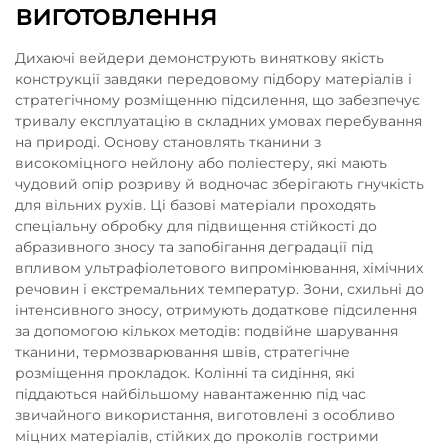
виготовлення
Дихаючі вейдери демонструють виняткову якість
конструкції завдяки передовому підбору матеріалів і
стратегічному розміщенню підсилення, що забезпечує
тривалу експлуатацію в складних умовах перебування
на природі. Основу становлять тканини з
високоміцного нейлону або поліестеру, які мають
чудовий опір розриву й водночас зберігають гнучкість
для вільних рухів. Ці базові матеріали проходять
спеціальну обробку для підвищення стійкості до
абразивного зносу та запобігання деградації під
впливом ультрафіолетового випромінювання, хімічних
речовин і екстремальних температур. Зони, схильні до
інтенсивного зносу, отримують додаткове підсилення
за допомогою кількох методів: подвійне шарування
тканини, термозварювання швів, стратегічне
розміщення прокладок. Колінні та сидіння, які
піддаються найбільшому навантаженню під час
звичайного використання, виготовлені з особливо
міцних матеріалів, стійких до проколів гострими