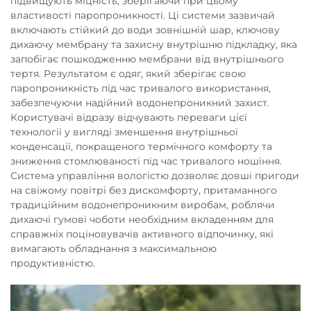
підвищують міцність, зберігаючи при цьому
властивості паропроникності. Ці системи зазвичай
включають стійкий до води зовнішній шар, ключову
дихаючу мембрану та захисну внутрішню підкладку, яка
запобігає пошкодженню мембрани від внутрішнього
тертя. Результатом є одяг, який зберігає свою
паропроникність під час тривалого використання,
забезпечуючи надійний водонепроникний захист.
Користувачі відразу відчувають переваги цієї
технології у вигляді зменшення внутрішньої
конденсації, покращеного термічного комфорту та
зниження стомлюваності під час тривалого ношіння.
Система управління вологістю дозволяє довші пригоди
на свіжому повітрі без дискомфорту, притаманного
традиційним водонепроникним виробам, роблячи
дихаючі гумові чоботи необхідним вкладенням для
справжніх поціновувачів активного відпочинку, які
вимагають обладнання з максимальною
продуктивністю.