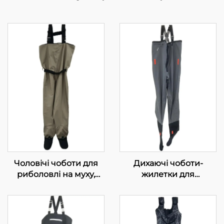
Чоловічі чоботи для
Дихаючі чоботи-
риболовлі на муху,
жилетки для
дихаючі
полювання,
водонепроникні
водонепроникні
моделі з носком,
чоботи для риболовлі
штани для риболовлі в
на муху, дихаючі