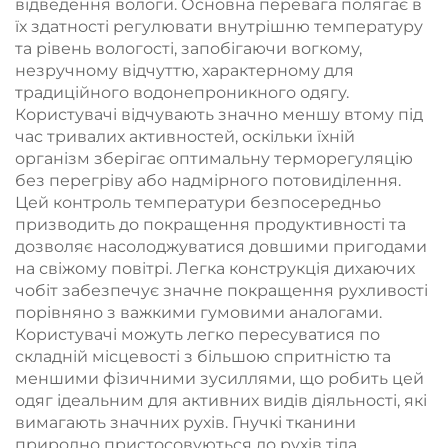
відведення вологи. Основна перевага полягає в
їх здатності регулювати внутрішню температуру
та рівень вологості, запобігаючи вогкому,
незручному відчуттю, характерному для
традиційного водонепроникного одягу.
Користувачі відчувають значно меншу втому під
час тривалих активностей, оскільки їхній
організм зберігає оптимальну терморегуляцію
без перегріву або надмірного потовиділення.
Цей контроль температури безпосередньо
призводить до покращення продуктивності та
дозволяє насолоджуватися довшими пригодами
на свіжому повітрі. Легка конструкція дихаючих
чобіт забезпечує значне покращення рухливості
порівняно з важкими гумовими аналогами.
Користувачі можуть легко пересуватися по
складній місцевості з більшою спритністю та
меншими фізичними зусиллями, що робить цей
одяг ідеальним для активних видів діяльності, які
вимагають значних рухів. Гнучкі тканини
природно пристосовуються до рухів тіла,