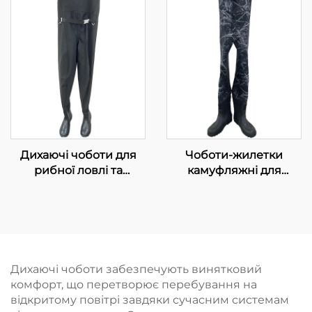
річці
неопренові чоботи із
черевичками та
штанами, 100%
водонепроникні
Дихаючі чоботи для
Чоботи-жилетки
рибної ловлі та
камуфляжні для
полювання, 3-шарові,
полювання та
водонепроникні, з
риболовлі,
утеплювачем, з
водонепроникні сухі
відкритим носком, для
штани, дихаючі, з
чоловіків
підошвою на шипах
Дихаючі чоботи забезпечують винятковий
комфорт, що перетворює перебування на
відкритому повітрі завдяки сучасним системам