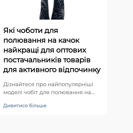
Які чоботи для
Чо
полювання на качок
на
найкращі для оптових
по
постачальників товарів
оп
для активного відпочинку
ак
Дізнайтеся про найпопулярніші
Діз
моделі чобіт для полювання на
для
качок, які підходять для оптового
від
Дивитися більше
Див
розповсюдження. Дізнайтеся про
нах
ключові характеристики, стратегії
при
ціноутворення та поради щодо
вел
управління запасами, щоб
про