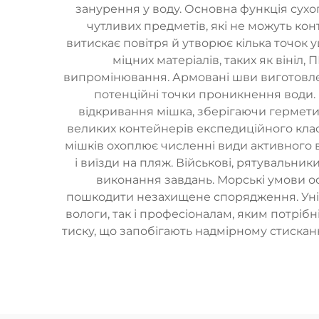
занурення у воду. Основна функція сухог
чутливих предметів, які не можуть кон
витискає повітря й утворює кілька точок
міцних матеріалів, таких як вініл, 
випромінювання. Армовані шви виготовлен
потенційні точки проникнення води. 
відкривання мішка, зберігаючи герметич
великих контейнерів експедиційного класу
мішків охоплює численні види активного в
і виїзди на пляж. Військові, рятувальни
виконання завдань. Морські умови ос
пошкодити незахищене спорядження. Унів
вологи, так і професіоналам, яким потрі
тиску, що запобігають надмірному стисканн