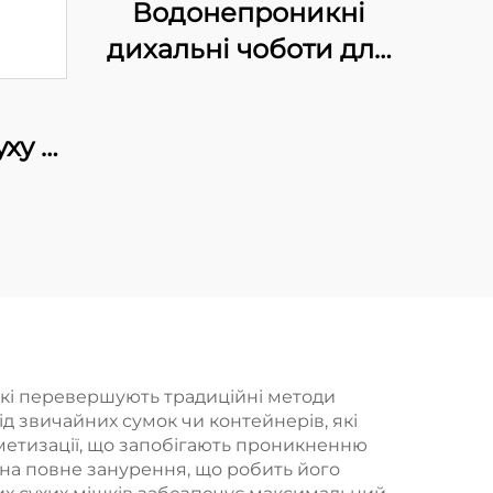
Водонепроникні
дихальні чоботи для
риболовлі з ПВХ із
черевичками,
ху з
комфортні нейлонові
0D
чоботи для
із
риболовлі, чоботи з
и
високою видимістю
 які перевершують традиційні методи
 звичайних сумок чи контейнерів, які
метизації, що запобігають проникненню
 на повне занурення, що робить його