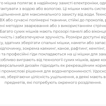
о мішка полягає в надійному захисті електроніки, одяг
тактувати з водою або вологою. Ці мішки мають систе
 ущільнення для максимального захисту від води. Тех
ПВХ або сучасні полімерні тканини, стійкі до проколів
і методом зварювання або з використанням стрічки
Багато сухих мішків мають прозорі панелі або віконц
ність і забезпечуючи зручність. Розміри доступні в
, здатних зберігати спальні мішки, намети або запаси
ідпочинку, зокрема каякинг, каное, рафтинг, кемпінг,
ки та професійні гіди покладаються на ці мішки для з
обливо виграють від технології сухих мішків, адже 
ерсальний дизайн підходить як рекреаційним користу
бні промислові рішення для водонепроникності. Удоск
ю, зберігаючи цілісність ущільнення, а деякі мають
предметів, які потребують окремого розділення.