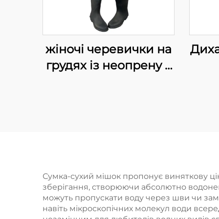
жіночі черевички на
Диха
грудях із неопрену 5
мм найвищої якості
во
для риболовлі,
чоб
черевички-чоботи
л
для риболовлі
дих
вод
шка
Сумка-сухий мішок пропонує виняткову цін
зберігання, створюючи абсолютно водонеп
вод
можуть пропускати воду через шви чи зам
навіть мікроскопічних молекул води всере