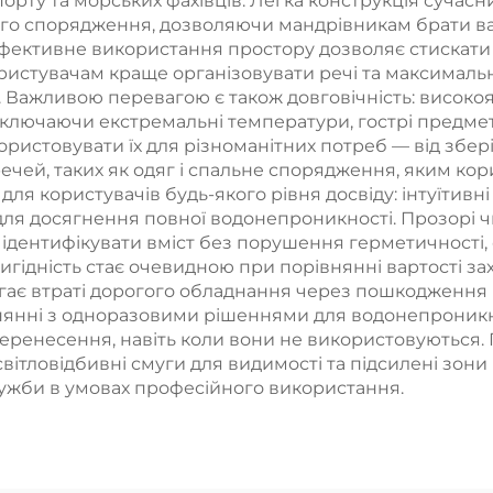
орту та морських фахівців. Легка конструкція сучас
шого спорядження, дозволяючи мандрівникам брати ва
фективне використання простору дозволяє стискати в
ористувачам краще організовувати речі та максималь
. Важливою перевагою є також довговічність: високо
 включаючи екстремальні температури, гострі предме
ористовувати їх для різноманітних потреб — від збері
ечей, таких як одяг і спальне спорядження, яким кори
ля користувачів будь-якого рівня досвіду: інтуїтивн
для досягнення повної водонепроникності. Прозорі чи
 ідентифікувати вміст без порушення герметичності, 
вигідність стає очевидною при порівнянні вартості з
бігає втраті дорогого обладнання через пошкодження
нянні з одноразовими рішеннями для водонепроникнос
перенесення, навіть коли вони не використовуються. 
я, світловідбивні смуги для видимості та підсилені зо
лужби в умовах професійного використання.