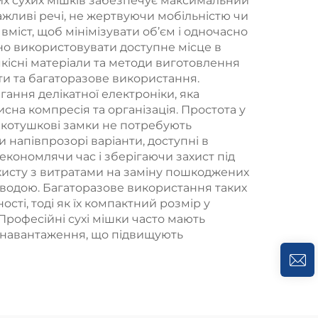
них сухих мішків забезпечує максимальний
жливі речі, не жертвуючи мобільністю чи
міст, щоб мінімізувати об’єм і одночасно
но використовувати доступне місце в
якісні матеріали та методи виготовлення
ти та багаторазове використання.
гання делікатної електроніки, яка
сна компресія та організація. Простота у
і котушкові замки не потребують
 напівпрозорі варіанти, доступні в
економлячи час і зберігаючи захист під
ахисту з витратами на заміну пошкоджених
 водою. Багаторазове використання таких
ті, тоді як їх компактний розмір у
Професійні сухі мішки часто мають
ни навантаження, що підвищують