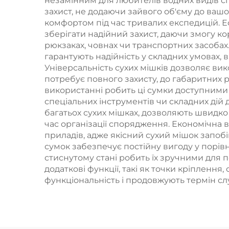
незамінним для любителів водних видів сп
захист, не додаючи зайвого об'єму до ва
комфортом під час тривалих експедицій. Е
зберігати надійний захист, даючи змогу к
рюкзаках, човнах чи транспортних засобах
гарантують надійність у складних умовах,
Універсальність сухих мішків дозволяє вик
потребує повного захисту, до габаритних р
використанні робить ці сумки доступними д
спеціальних інструментів чи складних дій 
багатьох сухих мішках, дозволяють швидко
час організації спорядження. Економічна 
приладів, адже якісний сухий мішок запо
сумок забезпечує постійну вигоду у порів
стиснутому стані робить їх зручними для 
додаткові функції, такі як точки кріпленн
функціональність і продовжують термін с