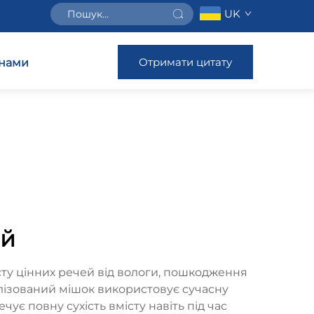
UK
Отримати цитату
 нами
ей
ту цінних речей від вологи, пошкодження
алізований мішок використовує сучасну
ує повну сухість вмісту навіть під час