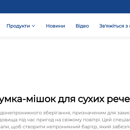
Продукти
Новини
Відео
Зв'яжіться з
умка-мішок для сухих реч
донепроникного зберігання, призначеним для захис
вища під час пригод на свіжому повітрі. Цей спеці
али, щоб створити непроникний бар'єр, який забезпеч