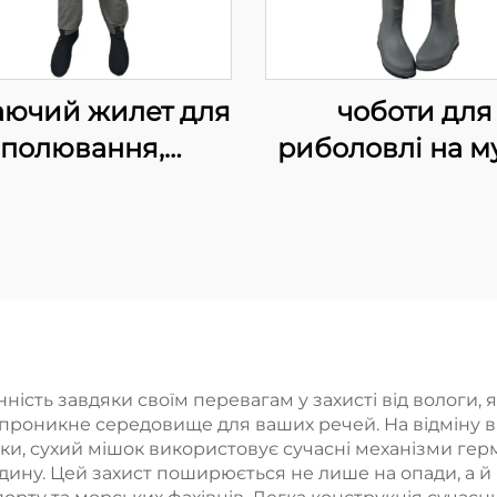
ючий жилет для
чоботи для
полювання,
риболовлі на му
донепроникні
матеріалу 7
оти для рибної
Нейлон PVC 
овлі на мушку,
черевичкам
аючі неопренові
чоботи з
онепроникними
рпетками, 100%
ність завдяки своїм перевагам у захисті від вологи,
роникне середовище для ваших речей. На відміну від
онепроникність
ки, сухий мішок використовує сучасні механізми гер
дину. Цей захист поширюється не лише на опади, а й