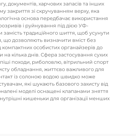
у, документів, харчових запасів та інших
му закриття зі скручуванням верху, яка
нологічна основа передбачає використання
, розривів і руйнування під дією УФ-
 замість традиційного шиття, щоб усунути
я, що дозволяють визначити вміст без
ід компактних особистих органайзерів до
 на кілька днів. Сфера застосування сухих
 піші походи, риболовлю, вітрильний спорт
ахисту обладнання, життєво важливого для
контакт із солоною водою швидко може
вачам, які шукають базового захисту від
оналені моделі оснащені клапанами зняття
 внутрішні кишеньки для організації менших