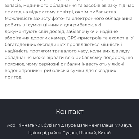
запасів, медичного обладнання та засобів зв’язку під час
пригод на відкритому повітрі, окрім рибальства.
Можливість захисту фото- та електронного обладнання
робить ці сумки цінними для рибалок, які
документують свій досвід, забезпечуючи надійне
зберігання дорогих камер, GPS-пристроїв та ехолотів. У
багатоденних експедиціях проявляються міцність і
надійність протягом тривалого часу, коли вихід з ладу
обладнання може зірвати всю рибальську подорож, що
пояснює, чому серйозні рибалки інвестують у якісні
водонепроникні рибальські сумки для складних
пригод.
Контакт
Add: Кімната 701, будівля 2, Пуфа Цзян Ченг Плаца, 778 вул.
Цзіньцзі, район Пудонг, Шанхай, Китай