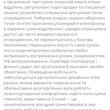
є організація: такі сумки зазвичай мають кілька
відділень, регульовані перегородки та спеціальні
кишені, розроблені спеціально для різних типів
спорядження. Рибалки можуть окремо зберігати
гачки та м’які приманки, утримувати електроніку
в окремих сухих відділеннях і швидко отримувати
доступ до часто використовуваного
спорядження, не перекопуючись у безладі.
Неможливо переоцінити міцність таких сумок:
якісні водонепроникні рибальські торби
витримують екстремальні умови, зокрема вплив
УФ-випромінювання, перепади температур і
фізичні удари, які зруйнували б звичайні засоби
зберігання. Покращена мобільність
забезпечується ергономічним дизайном: м’які
ремені, кілька варіантів перенесення та
збалансоване розподілення ваги роблять
транспортування комфортним, навіть коли сумка
повністю завантажена. Спокій — це
нематеріальна, але дуже цінна перевага, яка
дозволяє рибалкам зосередитися на ловлі, а не