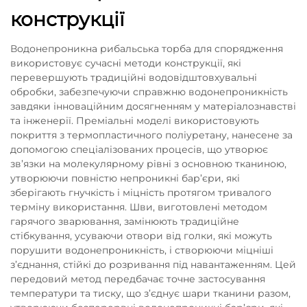
конструкції
Водонепроникна рибальська торба для спорядження
використовує сучасні методи конструкції, які
перевершують традиційні водовідштовхувальні
обробки, забезпечуючи справжню водонепроникність
завдяки інноваційним досягненням у матеріалознавстві
та інженерії. Преміальні моделі використовують
покриття з термопластичного поліуретану, нанесене за
допомогою спеціалізованих процесів, що утворює
зв’язки на молекулярному рівні з основною тканиною,
утворюючи повністю непроникні бар’єри, які
зберігають гнучкість і міцність протягом тривалого
терміну використання. Шви, виготовлені методом
гарячого зварювання, замінюють традиційне
стібкування, усуваючи отвори від голки, які можуть
порушити водонепроникність, і створюючи міцніші
з’єднання, стійкі до розривання під навантаженням. Цей
передовий метод передбачає точне застосування
температури та тиску, що з’єднує шари тканини разом,