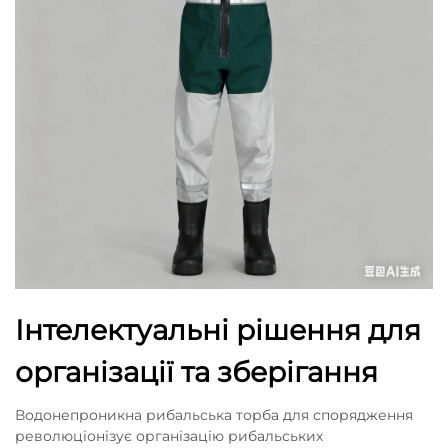
Інтелектуальні рішення для
організації та зберігання
Водонепроникна рибальська торба для спорядження
революціонізує організацію рибальських