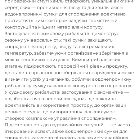
прибережній смугі хвиль створюють унікальні виклики,
серед яких — проникнення піску та дія хвиль; якісні
водонепроникні сумки для спорядження ефективно
протистоять цим факторам завдяки герметичній
конструкції та міцним матеріалам корпусу.
Застосування в зимовому рибальстві демонструє
сезонну універсальність: такі сумки захищають
спорядження від снігу, льоду та екстремальних
температур, забезпечуючи організоване зберігання в
межах невеликих притулків. Вимоги рибальських
змагань підкреслюють професійний рівень продукту,
де стале та організоване зберігання спорядження може
визначити успіх у змаганнях, роблячи водонепроникну
рибальську сумку важливою конкурентною перевагою.
У судновому рибальстві застосування різноманітне —
від зберігання на невеликих суднах, де важлива
ефективність використання простору, до організації
великого судна, де використання кількох сумок
створює комплексне управління спорядженням.
Підготовленість до надзвичайних ситуацій — це часто
ігнорований аспект, адже водонепроникні сумки для
спорядження чудово підходять для захисту аварійних