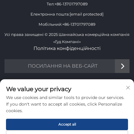
Тел:
+86-13701797089
Електронна пошта:
[email protected]
Мобільний:
+86-13701797089
Усі права захищені © 2025 Шанхайська комерційна компанія
«Гуд Компані»
Політика конфіденційності
ПОСИЛАННЯ НА ВЕБ-САЙТ
ІНФОРМАЦІЯ
We value your privacy
We use cookies and similar tools to provide our services.
Підпишіться, щоб отримувати наш щотижневий бюлетень
If you don't want to accept all cookies, click Personalize
cookies.
Accept all
Надіслати