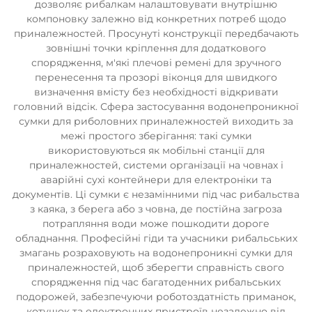
дозволяє рибалкам налаштовувати внутрішню
компоновку залежно від конкретних потреб щодо
приналежностей. Просунуті конструкції передбачають
зовнішні точки кріплення для додаткового
спорядження, м'які плечові ремені для зручного
перенесення та прозорі віконця для швидкого
визначення вмісту без необхідності відкривати
головний відсік. Сфера застосування водонепроникної
сумки для риболовних приналежностей виходить за
межі простого зберігання: такі сумки
використовуються як мобільні станції для
приналежностей, системи організації на човнах і
аварійні сухі контейнери для електроніки та
документів. Ці сумки є незамінними під час рибальства
з каяка, з берега або з човна, де постійна загроза
потрапляння води може пошкодити дороге
обладнання. Професійні гіди та учасники рибальських
змагань розраховують на водонепроникні сумки для
приналежностей, щоб зберегти справність свого
спорядження під час багатоденних рибальських
подорожей, забезпечуючи роботоздатність приманок,
котушок та електронних пристроїв незалежно від