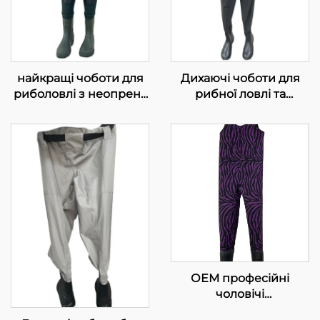
найкращі чоботи для
Дихаючі чоботи для
риболовлі з неопрену
рибної ловлі та
4 мм з ПВХ
полювання, 3-шарові,
черевичками
водонепроникні, з
утеплювачем, з
відкритим носком, для
чоловіків
ОЕМ професійні
чоловічі
водонепроникні ПВХ