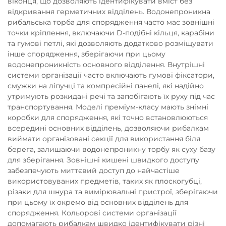
віконця, що дозволяють ідентифікувати вміст без
відкривання герметичних відділень. Водонепроникна
рибальська торба для спорядження часто має зовнішні
точки кріплення, включаючи D-подібні кільця, карабіни
та гумові петлі, які дозволяють додатково розміщувати
інше спорядження, зберігаючи при цьому
водонепроникність основного відділення. Внутрішні
системи організації часто включають гумові фіксатори,
смужки на ліпучці та компресійні панелі, які надійно
утримують розкидані речі та запобігають їх руху під час
транспортування. Моделі преміум-класу мають знімні
коробки для спорядження, які точно встановлюються
всередині основних відділень, дозволяючи рибалкам
виймати організовані секції для використання біля
берега, залишаючи водонепроникну торбу як суху базу
для зберігання. Зовнішні кишені швидкого доступу
забезпечують миттєвий доступ до найчастіше
використовуваних предметів, таких як плоскогубці,
різаки для шнура та вимірювальні пристрої, зберігаючи
при цьому їх окремо від основних відділень для
спорядження. Кольорові системи організації
допомагають рибалкам швидко ідентифікувати різні