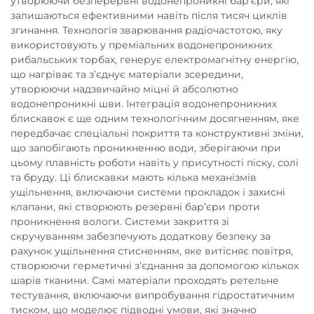
утворюючи безперервні водонепроникні бар’єри, які
залишаються ефективними навіть після тисяч циклів
згинання. Технологія зварювання радіочастотою, яку
використовують у преміальних водонепроникних
рибальських торбах, генерує електромагнітну енергію,
що нагріває та з’єднує матеріали зсередини,
утворюючи надзвичайно міцні й абсолютно
водонепроникні шви. Інтеграція водонепроникних
блискавок є ще одним технологічним досягненням, яке
передбачає спеціальні покриття та конструктивні зміни,
що запобігають проникненню води, зберігаючи при
цьому плавність роботи навіть у присутності піску, солі
та бруду. Ці блискавки мають кілька механізмів
ущільнення, включаючи системи прокладок і захисні
клапани, які створюють резервні бар’єри проти
проникнення вологи. Системи закриття зі
скручуванням забезпечують додаткову безпеку за
рахунок ущільнення стисненням, яке витісняє повітря,
створюючи герметичні з’єднання за допомогою кількох
шарів тканини. Самі матеріали проходять ретельне
тестування, включаючи випробування гідростатичним
тиском, що моделює підводні умови, які значно