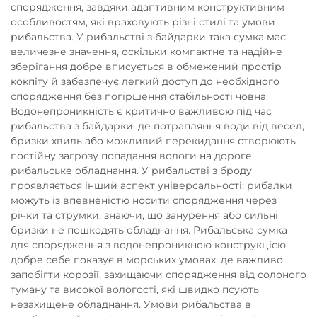
спорядження, завдяки адаптивним конструктивним
особливостям, які враховують різні стилі та умови
рибальства. У рибальстві з байдарки така сумка має
величезне значення, оскільки компактне та надійне
зберігання добре вписується в обмежений простір
кокпіту й забезпечує легкий доступ до необхідного
спорядження без погіршення стабільності човна.
Водонепроникність є критично важливою під час
рибальства з байдарки, де потрапляння води від весел,
бризки хвиль або можливий перекидання створюють
постійну загрозу попадання вологи на дороге
рибальське обладнання. У рибальстві з броду
проявляється інший аспект універсальності: рибалки
можуть із впевненістю носити спорядження через
річки та струмки, знаючи, що занурення або сильні
бризки не пошкодять обладнання. Рибальська сумка
для спорядження з водонепроникною конструкцією
добре себе показує в морських умовах, де важливо
запобігти корозії, захищаючи спорядження від солоного
туману та високої вологості, які швидко псують
незахищене обладнання. Умови рибальства в