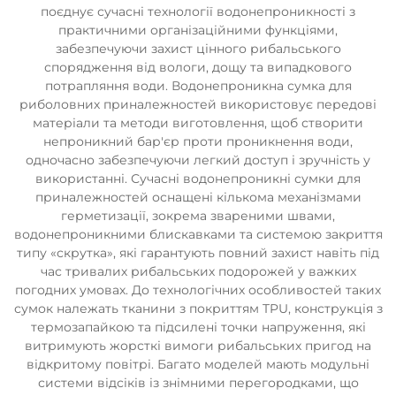
поєднує сучасні технології водонепроникності з
практичними організаційними функціями,
забезпечуючи захист цінного рибальського
спорядження від вологи, дощу та випадкового
потрапляння води. Водонепроникна сумка для
риболовних приналежностей використовує передові
матеріали та методи виготовлення, щоб створити
непроникний бар'єр проти проникнення води,
одночасно забезпечуючи легкий доступ і зручність у
використанні. Сучасні водонепроникні сумки для
приналежностей оснащені кількома механізмами
герметизації, зокрема звареними швами,
водонепроникними блискавками та системою закриття
типу «скрутка», які гарантують повний захист навіть під
час тривалих рибальських подорожей у важких
погодних умовах. До технологічних особливостей таких
сумок належать тканини з покриттям TPU, конструкція з
термозапайкою та підсилені точки напруження, які
витримують жорсткі вимоги рибальських пригод на
відкритому повітрі. Багато моделей мають модульні
системи відсіків із знімними перегородками, що