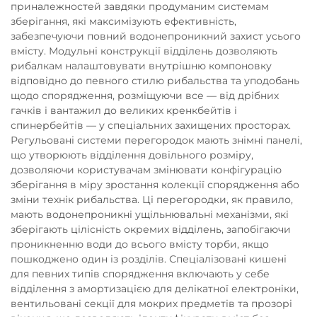
приналежностей завдяки продуманим системам
зберігання, які максимізують ефективність,
забезпечуючи повний водонепроникний захист усього
вмісту. Модульні конструкції відділень дозволяють
рибалкам налаштовувати внутрішню компоновку
відповідно до певного стилю рибальства та уподобань
щодо спорядження, розміщуючи все — від дрібних
гачків і вантажил до великих кренкбейтів і
спинербейтів — у спеціальних захищених просторах.
Регульовані системи перегородок мають знімні панелі,
що утворюють відділення довільного розміру,
дозволяючи користувачам змінювати конфігурацію
зберігання в міру зростання колекції спорядження або
зміни технік рибальства. Ці перегородки, як правило,
мають водонепроникні ущільнювальні механізми, які
зберігають цілісність окремих відділень, запобігаючи
проникненню води до всього вмісту торби, якщо
пошкоджено один із розділів. Спеціалізовані кишені
для певних типів спорядження включають у себе
відділення з амортизацією для делікатної електроніки,
вентильовані секції для мокрих предметів та прозорі