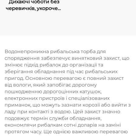
Дихаючі чоботи без
вейдерси з
черевичків, укорочені
черевичками,
чоботи до талії,
безпечні шари,
водонепроникні
виробництво на
штани для риболовлі
замовлення,
та полювання
рибальські жилети для
дітей, кольорові шари
безпеки
Водонепроникна рибальська торба для
спорядження забезпечує винятковий захист, що
змінює підхід рибалок до організації та
зберігання обладнання під час рибальських
пригод. Основною перевагою є повний захист
від вологи, який запобігає дорогому
пошкодженню дорогоцінних катушок,
електронних пристроїв і спеціалізованих
приманок, що можуть зазнати корозії або вийти з
ладу при контакті з водою. Цей захист значно
подовжує термін служби обладнання,
економлячи рибалкам сотні доларів на заміні
протягом часу. Ще однією важливою перевагою