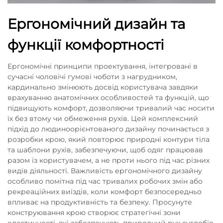
Ергономічний дизайн та
функції комфортності
Ергономічні принципи проектування, інтегровані в
сучасні чоловічі гумові чоботи з нагрудником,
кардинально змінюють досвід користувача завдяки
врахуванню анатомічних особливостей та функцій, що
підвищують комфорт, дозволяючи тривалий час носити
їх без втому чи обмеження рухів. Цей комплексний
підхід до людиноорієнтованого дизайну починається з
розробки крою, який повторює природні контури тіла
та шаблони рухів, забезпечуючи, щоб одяг працював
разом із користувачем, а не проти нього під час різних
видів діяльності. Важливість ергономічного дизайну
особливо помітна під час тривалих робочих змін або
рекреаційних виїздів, коли комфорт безпосередньо
впливає на продуктивність та безпеку. Просунуте
конструювання крою створює стратегічні зони
еластичності, які забезпечують природний рух суглобів,