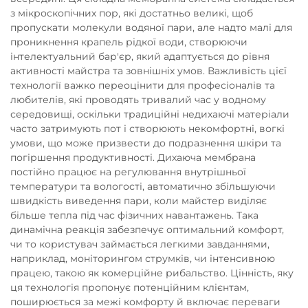
з мікроскопічних пор, які достатньо великі, щоб
пропускати молекули водяної пари, але надто малі для
проникнення крапель рідкої води, створюючи
інтелектуальний бар'єр, який адаптується до рівня
активності майстра та зовнішніх умов. Важливість цієї
технології важко переоцінити для професіоналів та
любителів, які проводять тривалий час у водному
середовищі, оскільки традиційні недихаючі матеріали
часто затримують пот і створюють некомфортні, вогкі
умови, що може призвести до подразнення шкіри та
погіршення продуктивності. Дихаюча мембрана
постійно працює на регулювання внутрішньої
температури та вологості, автоматично збільшуючи
швидкість виведення пари, коли майстер виділяє
більше тепла під час фізичних навантажень. Така
динамічна реакція забезпечує оптимальний комфорт,
чи то користувач займається легкими завданнями,
наприклад, моніторингом струмків, чи інтенсивною
працею, такою як комерційне рибальство. Цінність, яку
ця технологія пропонує потенційним клієнтам,
поширюється за межі комфорту й включає переваги