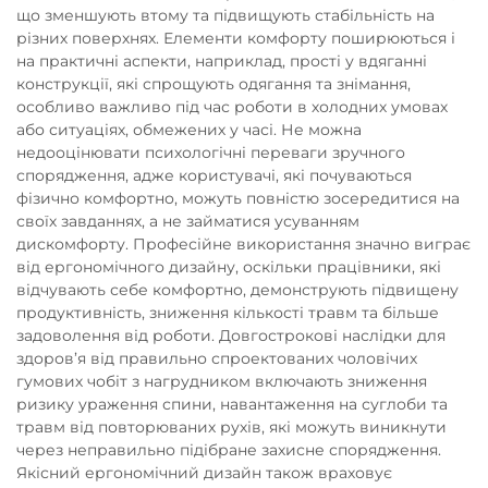
що зменшують втому та підвищують стабільність на
різних поверхнях. Елементи комфорту поширюються і
на практичні аспекти, наприклад, прості у вдяганні
конструкції, які спрощують одягання та знімання,
особливо важливо під час роботи в холодних умовах
або ситуаціях, обмежених у часі. Не можна
недооцінювати психологічні переваги зручного
спорядження, адже користувачі, які почуваються
фізично комфортно, можуть повністю зосередитися на
своїх завданнях, а не займатися усуванням
дискомфорту. Професійне використання значно виграє
від ергономічного дизайну, оскільки працівники, які
відчувають себе комфортно, демонструють підвищену
продуктивність, зниження кількості травм та більше
задоволення від роботи. Довгострокові наслідки для
здоров’я від правильно спроектованих чоловічих
гумових чобіт з нагрудником включають зниження
ризику ураження спини, навантаження на суглоби та
травм від повторюваних рухів, які можуть виникнути
через неправильно підібране захисне спорядження.
Якісний ергономічний дизайн також враховує