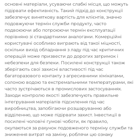
основні матеріали, усуваючи слабкі місця, що можуть
підірвати ефективність. Такий підхід до конструкції
забезпечує виняткову вартість для клієнтів, значно
подовжуючи термін служби продукту, часто
подвоюючи або потроюючи термін експлуатації
порівняно зі стандартними аналогами. Комерційні
користувачі особливо виграють від такої міцності,
оскільки вихід обладнання з ладу під час критичних
операцій може призвести до дорогих затримок і
небезпеки для безпеки. Посилені конструкції також
зберігають свої захисні властивості під час
багаторазового контакту з агресивними хімікатами,
солоною водою та екстремальними температурами, які
часто зустрічаються в промислових застосуваннях.
Заходи контролю якості забезпечують правильне
інтегрування матеріалів підсилення під час
виробництва, запобігаючи розшаруванню або
відділенню, що може підірвати захист. Інвестиції в
посилені чоловічі гумові чоботи, як правило,
окупаються за рахунок подовженого терміну служби та
зниження витрат на заміну, роблячи цю ознаку