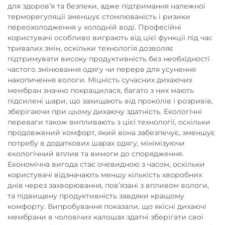
для здоров’я та безпеки, адже підтримання належної
терморегуляції зменшує стомлюваність і ризики
переохолодження у холодній воді. Професійні
користувачі особливо виграють від цієї функції під час
тривалих змін, оскільки технологія дозволяє
підтримувати високу продуктивність без необхідності
частого змінювання одягу чи перерв для усунення
накопичення вологи. Міцність сучасних дихаючих
мембран значно покращилася, багато з них мають
підсилені шари, що захищають від проколів і розривів,
зберігаючи при цьому дихаючу здатність. Екологічні
переваги також випливають з цієї технології, оскільки
продовжений комфорт, який вона забезпечує, зменшує
потребу в додаткових шарах одягу, мінімізуючи
екологічний вплив та вимоги до спорядження.
Економічна вигода стає очевидною з часом, оскільки
користувачі відзначають меншу кількість хворобних
днів через захворювання, пов’язані з впливом вологи,
та підвищену продуктивність завдяки кращому
комфорту. Випробування показали, що якісні дихаючі
мембрани в чоловічих калошах здатні зберігати свої