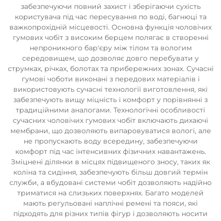
забезпечуючи повний захист і зберігаючи сухість
користувача під час пересування по воді, багнюці та
важкопрохідній місцевості. Основна функція чоловічих
гумових чобіт з високим берцем полягає в створенні
непроникного бар'єру між тілом та вологим
середовищем, що дозволяє довго перебувати у
струмках, річках, болотах та прибережних зонах. Сучасні
гумові чоботи виконані з передових матеріалів і
використовують сучасні технології виготовлення, які
забезпечують вищу міцність і комфорт у порівнянні з
традиційними аналогами. Технологічні особливості
сучасних чоловічих гумових чобіт включають дихаючі
мембрани, що дозволяють випаровуватися вологі, але
не пропускають воду всередину, забезпечуючи
комфорт під час інтенсивних фізичних навантажень.
Зміцнені ділянки в місцях підвищеного зносу, таких як
коліна та сидіння, забезпечують більш довгий термін
служби, а вбудовані системи чобіт дозволяють надійно
триматися на слизьких поверхнях. Багато моделей
мають регульовані наплічні ремені та пояси, які
підходять для різних типів фігур і дозволяють носити