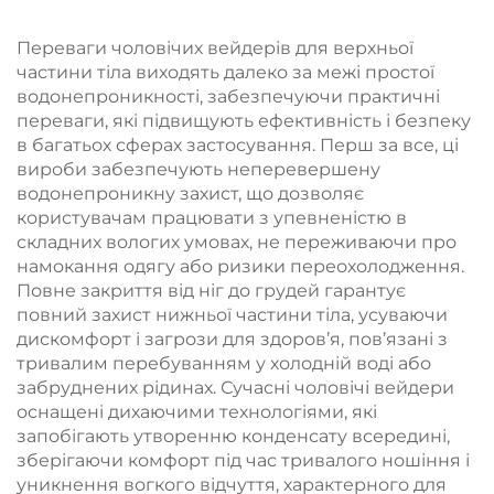
чоловіків
дітей, кольорові шари
безпеки
Переваги чоловічих вейдерів для верхньої
частини тіла виходять далеко за межі простої
водонепроникності, забезпечуючи практичні
переваги, які підвищують ефективність і безпеку
в багатьох сферах застосування. Перш за все, ці
вироби забезпечують неперевершену
водонепроникну захист, що дозволяє
користувачам працювати з упевненістю в
складних вологих умовах, не переживаючи про
намокання одягу або ризики переохолодження.
Повне закриття від ніг до грудей гарантує
повний захист нижньої частини тіла, усуваючи
дискомфорт і загрози для здоров’я, пов’язані з
тривалим перебуванням у холодній воді або
забруднених рідинах. Сучасні чоловічі вейдери
оснащені дихаючими технологіями, які
запобігають утворенню конденсату всередині,
зберігаючи комфорт під час тривалого ношіння і
уникнення вогкого відчуття, характерного для