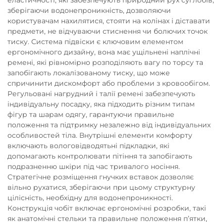
зберігаючи водонепроникність, дозволяючи
користувачам нахилятися, стояти на колінах і діставати
предмети, не відчуваючи стиснення чи болючих точок
тиску. Система підвіски є ключовим елементом
ергономічного дизайну, вона має ущільнені наплічні
ремені, які рівномірно розподіляють вагу по торсу та
запобігають локалізованому тиску, що може
спричинити дискомфорт або проблеми з кровообігом.
Регульовані нагрудний і талії ремені забезпечують
індивідуальну посадку, яка підходить різним типам
фігур та шарам одягу, гарантуючи правильне
положення та підтримку незалежно від індивідуальних
особливостей тіла. Внутрішні елементи комфорту
включають вологовідводятьні підкладки, які
допомагають контролювати пітіння та запобігають
подразненню шкіри під час тривалого носіння.
Стратегічне розміщення гнучких вставок дозволяє
вільно рухатися, зберігаючи при цьому структурну
цілісність, необхідну для водонепроникності.
Конструкція чобіт включає ергономічні розробки, такі
як анатомічні стельки та правильне положення п’ятки,