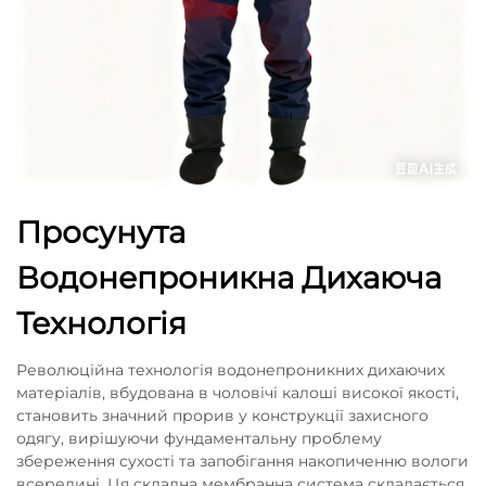
Просунута
Водонепроникна Дихаюча
Технологія
Революційна технологія водонепроникних дихаючих
матеріалів, вбудована в чоловічі калоші високої якості,
становить значний прорив у конструкції захисного
одягу, вирішуючи фундаментальну проблему
збереження сухості та запобігання накопиченню вологи
всередині. Ця складна мембранна система складається