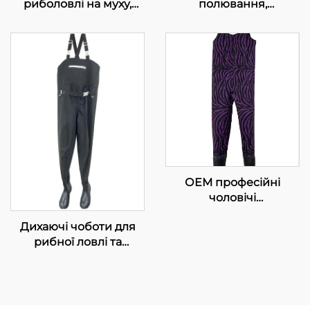
риболовлі на муху,
полювання,
дихаючі
водонепроникні
водонепроникні
чоботи для рибної
моделі з носком,
ловлі на мушку,
штани для риболовлі в
дихаючі неопренові
річці
чоботи з
водонепроникними
шкарпетками, 100%
водонепроникність
ОЕМ професійні
чоловічі
водонепроникні ПВХ
Дихаючі чоботи для
вейдерси з
рибної ловлі та
черевичками,
полювання, 3-шарові,
безпечні шари,
водонепроникні, з
виробництво на
утеплювачем, з
замовлення,
відкритим носком, для
рибальські жилети для