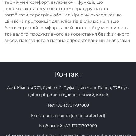
термічний комфорт, включаючи функції, що
допомагають регулювати температуру тіла та
запобігати перегріву або надмірному охолодженню.
Ціннісна пропозиція для клієнтів включає не лише
безпосередній комфорт, але й потенційну можливість
тривалого продуктивного використання без фізичного
зносу, пов’язаного з погано спроектованими аналогами.
Контакт
Add: Кімната 701, будівля 2, Пуфа Цзян Ченг Плаца, 778 вул.
Цзіньцзі, район Пудонг, Шанхай, Китай
Тел:
+86-13701797089
Електронна пошта:
[email protected]
Мобільний:
+86-13701797089
Усі права захищені © 2025 Шанхайська комерційна компанія