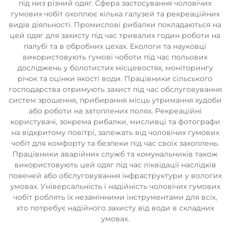
під низ різний одяг. Сфера застосування чоловічих
гумових чобіт охоплює кілька галузей та рекреаційних
видів діяльності. Промислові рибалки покладаються на
цей одяг для захисту під час тривалих годин роботи на
палубі та в обробних цехах. Екологи та науковці
використовують гумові чоботи під час польових
досліджень у болотистих місцевостях, моніторингу
річок та оцінки якості води. Працівники сільського
господарства отримують захист під час обслуговування
систем зрошення, прибирання місць утримання худоби
або роботи на затоплених полях. Рекреаційні
користувачі, зокрема рибалки, мисливці та фотографи
на відкритому повітрі, залежать від чоловічих гумових
чобіт для комфорту та безпеки під час своїх захоплень.
Працівники аварійних служб та комунальників також
використовують цей одяг під час ліквідації наслідків
повеней або обслуговування інфраструктури у вологих
умовах. Універсальність і надійність чоловічих гумових
чобіт роблять їх незамінними інструментами для всіх,
хто потребує надійного захисту від води в складних
умовах.