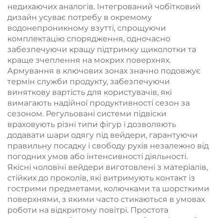
недихаючих аналогів. Інтегрований чобітковий
дизайн усуває потребу в окремому
водонепроникному взутті, спрощуючи
комплектацію спорядження, одночасно
забезпечуючи кращу підтримку щиколотки та
краще зчеплення на мокрих поверхнях.
Армування в ключових зонах значно подовжує
термін служби продукту, забезпечуючи
виняткову вартість для користувачів, які
вимагають надійної продуктивності сезон за
сезоном. Регульовані системи підвіски
враховують різні типи фігур і дозволяють
додавати шари одягу під вейдери, гарантуючи
правильну посадку і свободу рухів незалежно від
погодних умов або інтенсивності діяльності.
Якісні чоловічі вейдери виготовлені з матеріалів,
стійких до проколів, які витримують контакт із
гострими предметами, колючками та шорсткими
поверхнями, з якими часто стикаються в умовах
роботи на відкритому повітрі. Простота