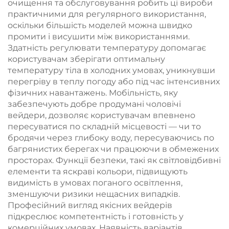
очищення та обслуговування робить ці вироби
практичними для регулярного використання,
оскільки більшість моделей можна швидко
промити і висушити між використаннями.
Здатність регулювати температуру допомагає
користувачам зберігати оптимальну
температуру тіла в холодних умовах, уникнувши
перегріву в теплу погоду або під час інтенсивних
фізичних навантажень. Мобільність, яку
забезпечують добре продумані чоловічі
вейдери, дозволяє користувачам впевнено
пересуватися по складній місцевості — чи то
бродячи через глибоку воду, пересуваючись по
багрянистих берегах чи працюючи в обмежених
просторах. Функції безпеки, такі як світловідбивні
елементи та яскраві кольори, підвищують
видимість в умовах поганого освітлення,
зменшуючи ризики нещасних випадків.
Професійний вигляд якісних вейдерів
підкреслює компетентність і готовність у
комерційних умовах. Наявність варіантів