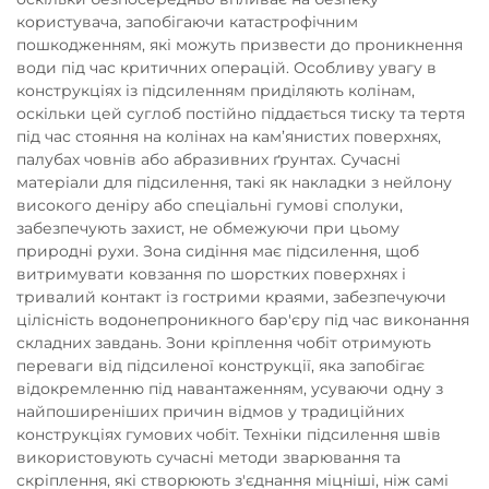
користувача, запобігаючи катастрофічним
пошкодженням, які можуть призвести до проникнення
води під час критичних операцій. Особливу увагу в
конструкціях із підсиленням приділяють колінам,
оскільки цей суглоб постійно піддається тиску та тертя
під час стояння на колінах на кам’янистих поверхнях,
палубах човнів або абразивних ґрунтах. Сучасні
матеріали для підсилення, такі як накладки з нейлону
високого деніру або спеціальні гумові сполуки,
забезпечують захист, не обмежуючи при цьому
природні рухи. Зона сидіння має підсилення, щоб
витримувати ковзання по шорстких поверхнях і
тривалий контакт із гострими краями, забезпечуючи
цілісність водонепроникного бар'єру під час виконання
складних завдань. Зони кріплення чобіт отримують
переваги від підсиленої конструкції, яка запобігає
відокремленню під навантаженням, усуваючи одну з
найпоширеніших причин відмов у традиційних
конструкціях гумових чобіт. Техніки підсилення швів
використовують сучасні методи зварювання та
скріплення, які створюють з'єднання міцніші, ніж самі