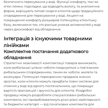
безпечного пересування у воді. Функції комфорту, такі як
м'які лямки, підкладки, що відводять вологу, та анатомічна
форма, вирішують типові скарги клієнтів щодо традиційного
спорядження для пересування у воді. Акцент на
покращення комфорту розширив потенційну клієнтську
базу, включаючи тих, хто раніше уникав активностей у воді
через дискомфорт від обладнання.
Інтеграція з існуючими товарними
лінійками
Комплектне постачання додаткового
обладнання
Стратегічні можливості комплектації товарів виникають,
коли
рибальські штани-чоботи
поєднуються з пов'язаним
рибальським спорядженням, таким як чоботи, жилети та
аксесуари. Потенціал перехресних продажів значно
зростає, коли клієнти можуть придбати повні системи для
стояння у воді від одного постачальника, що покращує
вартість транзакцій і зручність для клієнтів. Роздрібні
продавці можуть розробляти спеціалізовані рибальські
комплекти, які приваблюватимуть різні рівні майстерності
та бюджетні категорії — від початкових комплектів для