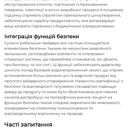
обслуговування клієнтів, пов’язаних із бракованими
товарами. Інвестиції в якісні виробничі процеси в кінцевому
підсумку сприяють стратегіям преміального ціноутворення,
забезпечуючи надійну продуктивність, яка виправдовує
вищі витрати порівняно з бюджетними альтернативами.
Інтеграція функцій безпеки
Сучасні рибальські вейдери все частіше оснащуються
елементами безпеки, такими як механізми аварійного
звільнення, світловідбивні елементи та інтегровані
плавальні системи, що приваблює споживачів, які дбають
про безпеку, та їхні сім'ї. Ці функції забезпечують додаткову
цінність понад базовий водонепроникний захист, що сприяє
встановленню більш високих цін та відрізняє продукт від
простого вейдерного спорядження. Наявність сертифікації з
безпеки та відповідності галузевим стандартам підвищує
довіру до продукту та може бути обов’язковою для певних
каналів дистрибуції чи географічних ринків. Акцент на
функціях безпеки також створює маркетингові можливості,
зосереджені на сімейному позиціонуванні та
відповідальному відпочинку на природі.
Часті запитання