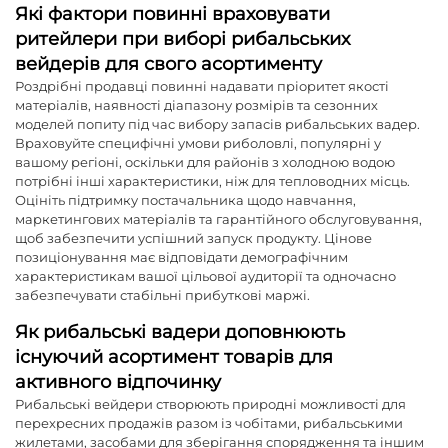
Які фактори повинні враховувати
ритейлери при виборі рибальських
вейдерів для свого асортименту
Роздрібні продавці повинні надавати пріоритет якості
матеріалів, наявності діапазону розмірів та сезонних
моделей попиту під час вибору запасів рибальських вадер.
Враховуйте специфічні умови риболовлі, популярні у
вашому регіоні, оскільки для районів з холодною водою
потрібні інші характеристики, ніж для тепловодних місць.
Оцініть підтримку постачальника щодо навчання,
маркетингових матеріалів та гарантійного обслуговування,
щоб забезпечити успішний запуск продукту. Цінове
позиціонування має відповідати демографічним
характеристикам вашої цільової аудиторії та одночасно
забезпечувати стабільні прибуткові маржі.
Як рибальські вадери доповнюють
існуючий асортимент товарів для
активного відпочинку
Рибальські вейдери створюють природні можливості для
перехресних продажів разом із чобітами, рибальськими
жилетами, засобами для зберігання спорядження та іншим