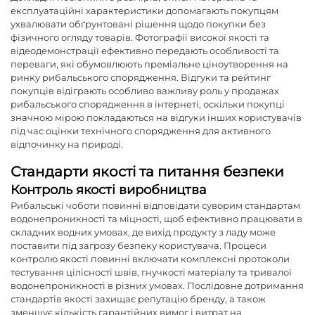
експлуатаційні характеристики допомагають покупцям
ухвалювати обґрунтовані рішення щодо покупки без
фізичного огляду товарів. Фотографії високої якості та
відеодемонстрації ефективно передають особливості та
переваги, які обумовлюють преміальне ціноутворення на
ринку рибальського спорядження. Відгуки та рейтинг
покупців відіграють особливо важливу роль у продажах
рибальського спорядження в інтернеті, оскільки покупці
значною мірою покладаються на відгуки інших користувачів
під час оцінки технічного спорядження для активного
відпочинку на природі.
Стандарти якості та питання безпеки
Контроль якості виробництва
Рибальські чоботи повинні відповідати суворим стандартам
водонепроникності та міцності, щоб ефективно працювати в
складних водних умовах, де вихід продукту з ладу може
поставити під загрозу безпеку користувача. Процеси
контролю якості повинні включати комплексні протоколи
тестування цілісності швів, гнучкості матеріалу та тривалої
водонепроникності в різних умовах. Послідовне дотримання
стандартів якості захищає репутацію бренду, а також
зменшує кількість гарантійних вимог і витрат на