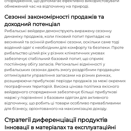
спорядження, що допомагає ефективно використовувати
обмежений час на відпочинку на природі.
Сезонні закономірності продажів та
доходний потенціал
Рибальські вейдери демонструють виражену сезонну
динаміку продажів, коли піковий попит припадає на
весняний та осінній риболовні сезони, оскільки саме тоді
водяний одяг є необхідним для комфорту та безпеки. Проте
рибальство цілий рік у різних кліматичних умовах
забезпечує стабільний базовий попит, що сприяє
постійному обігу запасів. Регіональні відмінності у
рибальських сезонах дають змогу роздрібним продавцям
оптимізувати управління запасами на різних ринках,
розширюючи прибуткові періоди продажів за межі окремих
географічних територій. Висока цінова політика якісного
вейдерного спорядження забезпечує більші прибуткові
маржі у порівнянні з базовим одягом для активного
відпочинку, що робить ці товари особливо привабливими
для бізнесу, орієнтованого на максимізацію доходу.
Стратегії диференціації продуктів
Інновації в матеріалах та експлуатаційні