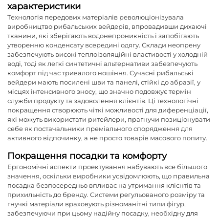
характеристики
Технологія передових матеріалів революціонізувала
виробництво рибальських вейдерів, впровадивши дихаючі
тканини, які зберігають водонепроникність і запобігають
утворенню конденсату всередині одягу. Склади неопрену
забезпечують високі теплоізоляційні властивості у холодній
воді, тоді як легкі синтетичні альтернативи забезпечують
комфорт під час тривалого ношіння. Сучасні рибальські
вейдери мають посилені шви та панелі, стійкі до абразії, у
місцях інтенсивного зносу, що значно подовжує термін
служби продукту та задоволення клієнтів. Ці технологічні
покращення створюють чіткі можливості для диференціації,
які можуть використати ритейлери, прагнучи позиціонувати
себе як постачальники преміального спорядження для
активного відпочинку, а не просто товарів масового попиту.
Покращення посадки та комфорту
Ергономічні аспекти проектування набувають все більшого
значення, оскільки виробники усвідомлюють, що правильна
посадка безпосередньо впливає на утримання клієнтів та
прихильність до бренду. Системи регульованого розміру та
гнучкі матеріали враховують різноманітні типи фігур,
забезпечуючи при цьому надійну посадку, необхідну для