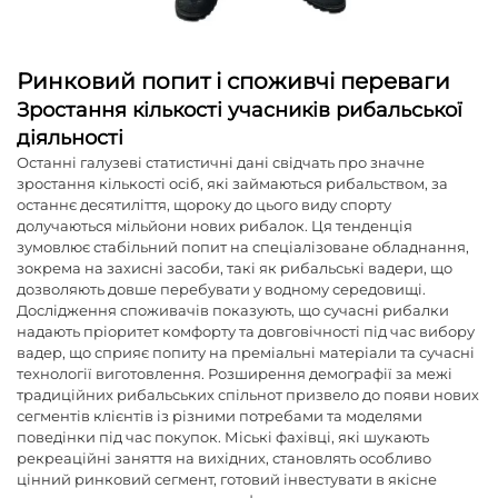
Ринковий попит і споживчі переваги
Зростання кількості учасників рибальської
діяльності
Останні галузеві статистичні дані свідчать про значне
зростання кількості осіб, які займаються рибальством, за
останнє десятиліття, щороку до цього виду спорту
долучаються мільйони нових рибалок. Ця тенденція
зумовлює стабільний попит на спеціалізоване обладнання,
зокрема на захисні засоби, такі як рибальські вадери, що
дозволяють довше перебувати у водному середовищі.
Дослідження споживачів показують, що сучасні рибалки
надають пріоритет комфорту та довговічності під час вибору
вадер, що сприяє попиту на преміальні матеріали та сучасні
технології виготовлення. Розширення демографії за межі
традиційних рибальських спільнот призвело до появи нових
сегментів клієнтів із різними потребами та моделями
поведінки під час покупок. Міські фахівці, які шукають
рекреаційні заняття на вихідних, становлять особливо
цінний ринковий сегмент, готовий інвестувати в якісне