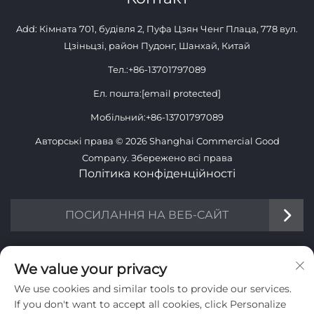
Add: Кімната 701, будівля 2, Пуфа Цзян Ченг Плаца, 778 вул.
Цзіньцзі, район Пудонг, Шанхай, Китай
Тел.:
+86-13701797089
Ел. пошта:
[email protected]
Мобільний:
+86-13701797089
Авторські права © 2026 Shanghai Commercial Good
Company. Збережено всі права
Політика конфіденційності
ПОСИЛАННЯ НА ВЕБ-САЙТ
ІНФОРМАЦІЯ
We value your privacy
We use cookies and similar tools to provide our services.
Підпишіться, щоб отримувати нашу щотижневу розсилку
If you don't want to accept all cookies, click Personalize