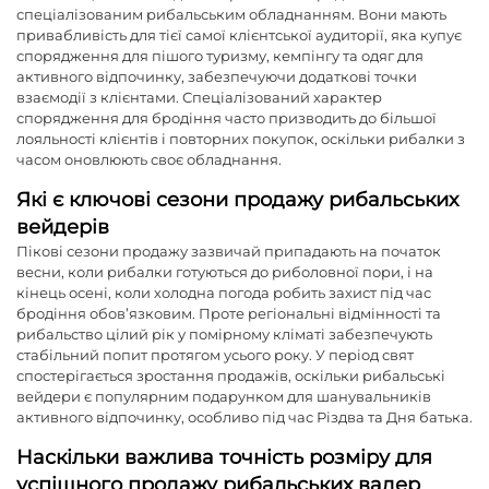
спеціалізованим рибальським обладнанням. Вони мають
привабливість для тієї самої клієнтської аудиторії, яка купує
спорядження для пішого туризму, кемпінгу та одяг для
активного відпочинку, забезпечуючи додаткові точки
взаємодії з клієнтами. Спеціалізований характер
спорядження для бродіння часто призводить до більшої
лояльності клієнтів і повторних покупок, оскільки рибалки з
часом оновлюють своє обладнання.
Які є ключові сезони продажу рибальських
вейдерів
Пікові сезони продажу зазвичай припадають на початок
весни, коли рибалки готуються до риболовної пори, і на
кінець осені, коли холодна погода робить захист під час
бродіння обов’язковим. Проте регіональні відмінності та
рибальство цілий рік у помірному кліматі забезпечують
стабільний попит протягом усього року. У період свят
спостерігається зростання продажів, оскільки рибальські
вейдери є популярним подарунком для шанувальників
активного відпочинку, особливо під час Різдва та Дня батька.
Наскільки важлива точність розміру для
успішного продажу рибальських вадер