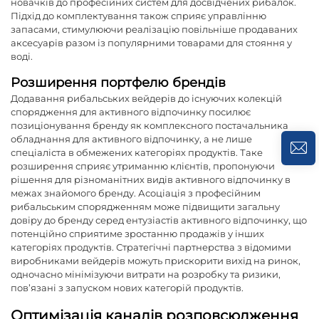
новачків до професійних систем для досвідчених рибалок.
Підхід до комплектування також сприяє управлінню
запасами, стимулюючи реалізацію повільніше продаваних
аксесуарів разом із популярними товарами для стояння у
воді.
Розширення портфелю брендів
Додавання рибальських вейдерів до існуючих колекцій
спорядження для активного відпочинку посилює
позиціонування бренду як комплексного постачальника
обладнання для активного відпочинку, а не лише
спеціаліста в обмежених категоріях продуктів. Таке
розширення сприяє утриманню клієнтів, пропонуючи
рішення для різноманітних видів активного відпочинку в
межах знайомого бренду. Асоціація з професійним
рибальським спорядженням може підвищити загальну
довіру до бренду серед ентузіастів активного відпочинку, що
потенційно сприятиме зростанню продажів у інших
категоріях продуктів. Стратегічні партнерства з відомими
виробниками вейдерів можуть прискорити вихід на ринок,
одночасно мінімізуючи витрати на розробку та ризики,
пов’язані з запуском нових категорій продуктів.
Оптимізація каналів розповсюдження