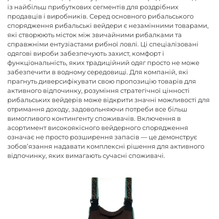
із найбільш прибуткових сегментів для роздрібних
продавців і виробників. Серед основного рибальського
спорядження рибальські вейдери є незамінними товарами,
які створюють місток між звичайними рибалками та
справжніми ентузіастами рибної ловлі. Ці спеціалізовані
одягові вироби забезпечують захист, комфорт і
функціональність, яких традиційний одяг просто не може
забезпечити в водному середовищі. Для компаній, які
прагнуть диверсифікувати свою пропозицію товарів для
активного відпочинку, розуміння стратегічної цінності
рибальських вейдерів може відкрити значні можливості для
отримання доходу, задовольняючи потреби все більш
вимогливого контингенту споживачів. Включення в
асортимент високоякісного вейдерного спорядження
означає не просто розширення запасів — це демонструє
зобов’язання надавати комплексні рішення для активного
відпочинку, яких вимагають сучасні споживачі.