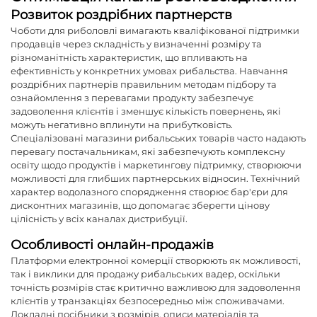
Розвиток роздрібних партнерств
Чоботи для риболовлі вимагають кваліфікованої підтримки
продавців через складність у визначенні розміру та
різноманітність характеристик, що впливають на
ефективність у конкретних умовах рибальства. Навчання
роздрібних партнерів правильним методам підбору та
ознайомлення з перевагами продукту забезпечує
задоволення клієнтів і зменшує кількість повернень, які
можуть негативно вплинути на прибутковість.
Спеціалізовані магазини рибальських товарів часто надають
перевагу постачальникам, які забезпечують комплексну
освіту щодо продуктів і маркетингову підтримку, створюючи
можливості для глибших партнерських відносин. Технічний
характер водолазного спорядження створює бар'єри для
дисконтних магазинів, що допомагає зберегти цінову
цілісність у всіх каналах дистрибуції.
Особливості онлайн-продажів
Платформи електронної комерції створюють як можливості,
так і виклики для продажу рибальських вадер, оскільки
точність розмірів стає критично важливою для задоволення
клієнтів у транзакціях безпосередньо між споживачами.
Докладні посібники з розмірів, описи матеріалів та