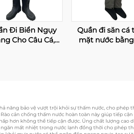
n Đi Biển Ngụy
Quần đi săn cá 
ang Cho Câu Cá,
mặt nước bằng 
uần Khô Chống
chống thấm 
m Nước, Quần Đi
thoáng khí, có tất
n Thoáng Khí Cho
dùng cho sô
Cá Và Săn Bắn Có
ng Đinh Bằng
Nhung
hả năng bảo vệ vượt trội khỏi sự thấm nước, cho phép 
o. Rào cản chống thấm nước hoàn toàn này giúp tiếp cận 
thấp hơn không thể tiếp cận được. Ủng chất lượng cao d
, ngăn mất nhiệt trong nước lạnh đồng thời cho phép t