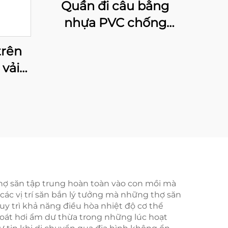
Quần đi câu bằng
nhựa PVC chống
thấm và thoáng khí
trên
kèm ủng, thoải mái,
vải
bằng vải nylon, dùng
và
để câu cá, loại dễ nhìn
 liền,
thấy
ng
thợ săn tập trung hoàn toàn vào con mồi mà
các vị trí săn bắn lý tưởng mà những thợ săn
uy trì khả năng điều hòa nhiệt độ cơ thể
hoát hơi ẩm dư thừa trong những lúc hoạt