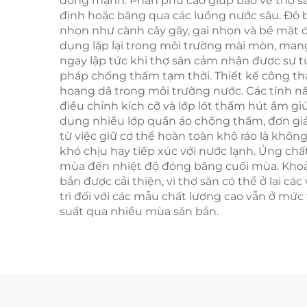
động mạnh. Phần phủ cao giúp bảo vệ thợ să
định hoặc băng qua các luồng nước sâu. Độ b
nhọn như cành cây gãy, gai nhọn và bề mặt đ
dụng lặp lại trong môi trường mài mòn, mang 
ngay lập tức khi thợ săn cảm nhận được sự t
pháp chống thấm tạm thời. Thiết kế công thái
hoang dã trong môi trường nước. Các tính n
điều chỉnh kích cỡ và lớp lót thấm hút ẩm gi
dụng nhiều lớp quần áo chống thấm, đơn giản 
từ việc giữ cơ thể hoàn toàn khô ráo là khôn
khó chịu hay tiếp xúc với nước lạnh. Ủng chấ
mùa đến nhiệt độ đóng băng cuối mùa. Khoản 
bắn được cải thiện, vì thợ săn có thể ở lại cá
trì đối với các mẫu chất lượng cao vẫn ở mức
suất qua nhiều mùa săn bắn.