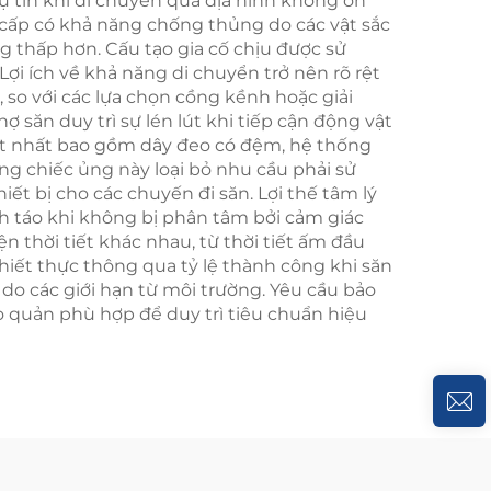
 tin khi di chuyển qua địa hình không ổn
 cấp có khả năng chống thủng do các vật sắc
g thấp hơn. Cấu tạo gia cố chịu được sử
Lợi ích về khả năng di chuyển trở nên rõ rệt
so với các lựa chọn cồng kềnh hoặc giải
 săn duy trì sự lén lút khi tiếp cận động vật
ốt nhất bao gồm dây đeo có đệm, hệ thống
ng chiếc ủng này loại bỏ nhu cầu phải sử
ết bị cho các chuyến đi săn. Lợi thế tâm lý
ỉnh táo khi không bị phân tâm bởi cảm giác
n thời tiết khác nhau, từ thời tiết ấm đầu
iết thực thông qua tỷ lệ thành công khi săn
ớm do các giới hạn từ môi trường. Yêu cầu bảo
ảo quản phù hợp để duy trì tiêu chuẩn hiệu