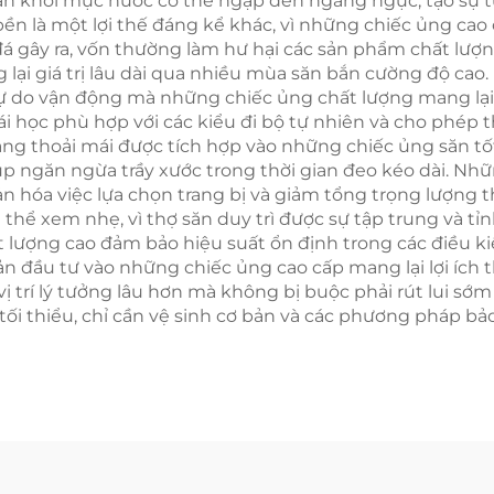
n khỏi mực nước có thể ngập đến ngang ngực, tạo sự tự
ền là một lợi thế đáng kể khác, vì những chiếc ủng cao
á gây ra, vốn thường làm hư hại các sản phẩm chất lượn
lại giá trị lâu dài qua nhiều mùa săn bắn cường độ cao. 
ự do vận động mà những chiếc ủng chất lượng mang lại, 
 học phù hợp với các kiểu đi bộ tự nhiên và cho phép thợ
ăng thoải mái được tích hợp vào những chiếc ủng săn t
úp ngăn ngừa trầy xước trong thời gian đeo kéo dài. Nhữ
hóa việc lựa chọn trang bị và giảm tổng trọng lượng thi
g thể xem nhẹ, vì thợ săn duy trì được sự tập trung và t
t lượng cao đảm bảo hiệu suất ổn định trong các điều kiệ
đầu tư vào những chiếc ủng cao cấp mang lại lợi ích th
c vị trí lý tưởng lâu hơn mà không bị buộc phải rút lui s
 tối thiểu, chỉ cần vệ sinh cơ bản và các phương pháp b