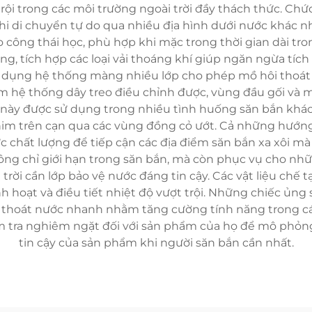
 trội trong các môi trường ngoài trời đầy thách thức. Ch
khi di chuyển tự do qua nhiều địa hình dưới nước khác 
o công thái học, phù hợp khi mặc trong thời gian dài tr
g, tích hợp các loại vải thoáng khí giúp ngăn ngừa tíc
ử dụng hệ thống màng nhiều lớp cho phép mồ hôi thoát
 hệ thống dây treo điều chỉnh được, vùng đầu gối và m
g này được sử dụng trong nhiều tình huống săn bắn khá
chim trên cạn qua các vùng đồng cỏ ướt. Cả những hướn
chất lượng để tiếp cận các địa điểm săn bắn xa xôi mà
ng chỉ giới hạn trong săn bắn, mà còn phục vụ cho nhữn
trời cần lớp bảo vệ nước đáng tin cậy. Các vật liệu ch
inh hoạt và điều tiết nhiệt độ vượt trội. Những chiếc ủn
g thoát nước nhanh nhằm tăng cường tính năng trong các
ểm tra nghiêm ngặt đối với sản phẩm của họ để mô phỏn
tin cậy của sản phẩm khi người săn bắn cần nhất.