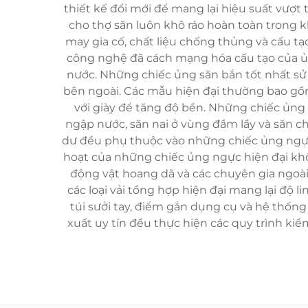
thiết kế đổi mới để mang lại hiệu suất vượt
cho thợ săn luôn khô ráo hoàn toàn trong 
may gia cố, chất liệu chống thủng và cấu tạ
công nghệ đã cách mạng hóa cấu tạo của ủn
nước. Những chiếc ủng săn bắn tốt nhất s
bên ngoài. Các mẫu hiện đại thường bao gồm
với giày để tăng độ bền. Những chiếc ủn
ngập nước, săn nai ở vùng đầm lầy và săn 
dư đều phụ thuộc vào những chiếc ủng ngực 
hoạt của những chiếc ủng ngực hiện đại khô
động vật hoang dã và các chuyên gia ngoài 
các loại vải tổng hợp hiện đại mang lại độ l
túi sưởi tay, điểm gắn dụng cụ và hệ thốn
xuất uy tín đều thực hiện các quy trình ki