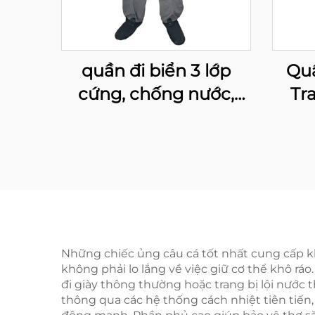
quần đi biển 3 lớp
Quầ
cứng, chống nước,
Tr
chống gió, thoáng khí,
Q
có tất neoprene
Thấ
chống nước
Biể
Câu 
Ủ
Những chiếc ủng câu cá tốt nhất cung cấp k
không phải lo lắng về việc giữ cơ thể khô rá
đi giày thông thường hoặc trang bị lội nước 
thông qua các hệ thống cách nhiệt tiên tiến