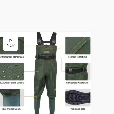
17
17
Nov
No