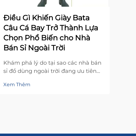
Điều Gì Khiến Giày Bata
Cá
Câu Cá Bay Trở Thành Lựa
Th
Chọn Phổ Biến cho Nhà
Đồ
Bán Sỉ Ngoài Trời
Khá
khi 
Khám phá lý do tại sao các nhà bán
cho
sỉ đồ dùng ngoài trời đang ưu tiên
Xem
ngoà
giày bata câu cá bay: biên lợi nhuận
Xem Thêm
vừa
cao, nhu cầu theo mùa và tiềm
nướ
năng bán chéo lớn. Tìm hiểu ngay
thiế
các chiến lược thành công chính.
cẩm