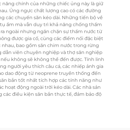
ức năng chính của những chiếc ủng này là giữ
nhau. Ủng ngực chất lượng cao có các đường
ong các chuyến săn kéo dài. Những tiến bộ về
h tụ ẩm mà vẫn duy trì khả năng chống thấm
 ra ngoài nhưng ngăn chặn sự thấm nước từ
ông được gia cố, cùng các điểm nối đặc biệt
c nhau, bao gồm săn chim nước trong rừng
g dẫn viên chuyên nghiệp và thợ săn nghiệp
 nếu không sẽ không thể đến được. Tính linh
g người yêu thích câu cá, các nhiếp ảnh gia
ế tạo dao động từ neoprene truyền thống đến
g săn bắn tốt nhất tích hợp các tính năng như
 hoạt động ngoài trời kéo dài. Các nhà sản
g các điều kiện săn bắn thực tế, đảm bảo độ