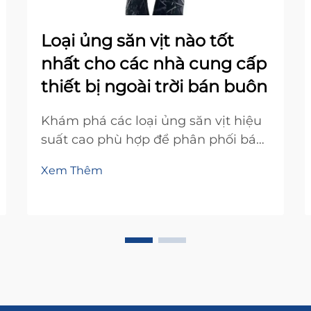
Loại ủng săn vịt nào tốt
nhất cho các nhà cung cấp
thiết bị ngoài trời bán buôn
Khám phá các loại ủng săn vịt hiệu
suất cao phù hợp để phân phối bán
buôn. Tìm hiểu các tính năng nổi
Xem Thêm
bật, chiến lược định giá và mẹo
quản lý hàng tồn kho nhằm nâng
cao sự hài lòng và lợi nhuận cho nhà
bán lẻ. Tải toàn bộ hướng dẫn ngay
bây giờ.