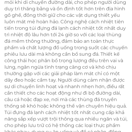
mỏi khi di chuyển đường dài, cho phép người dùng
duy trì thăng bằng và ổn định tốt hơn trên địa hình
gồ ghề, đồng thời giữ cho các vật dụng thiết yếu
luôn mát mẻ hoàn hảo. Công nghệ cách nhiệt tiên
tiến trong túi đựng đá lạnh cách nhiệt tốt nhất duy
trì nhiệt độ lâu hơn tới 24 giờ so với các loại thùng
đá mềm thông thường, đảm bảo an toàn thực
phẩm và chất lượng đồ uống trong suốt các chuyến
phiêu lưu dài mà không cần bổ sung đá. Thiết kế
công thái học phân bổ trọng lượng đều trên vai và
lưng, ngăn ngừa tình trạng căng cơ và khó chịu
thường gặp với các giải pháp làm mát chỉ có một
dây đeo hoặc cầm tay. Người dùng cảm nhận được
sự di chuyển linh hoạt và nhanh nhẹn hơn, điều rất
cần thiết cho các hoạt động như đi bộ đường dài,
câu cá hoặc đạp xe, nơi mà các thùng đá truyền
thống sẽ khó hoặc không thể vận chuyển hiệu quả.
Túi đựng đá lạnh cách nhiệt tốt nhất cung cấp khả
năng sắp xếp vượt trội thông qua nhiều ngăn và túi,
cho phép lưu trữ có hệ thống các loại thực phẩm
khác nhau, dụng cụ ăn uống và đồ cá nhân, đồng