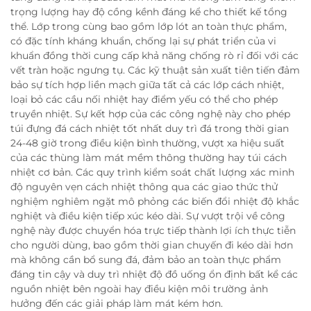
trọng lượng hay độ cồng kềnh đáng kể cho thiết kế tổng
thể. Lớp trong cùng bao gồm lớp lót an toàn thực phẩm,
có đặc tính kháng khuẩn, chống lại sự phát triển của vi
khuẩn đồng thời cung cấp khả năng chống rò rỉ đối với các
vết tràn hoặc ngưng tụ. Các kỹ thuật sản xuất tiên tiến đảm
bảo sự tích hợp liền mạch giữa tất cả các lớp cách nhiệt,
loại bỏ các cầu nối nhiệt hay điểm yếu có thể cho phép
truyền nhiệt. Sự kết hợp của các công nghệ này cho phép
túi đựng đá cách nhiệt tốt nhất duy trì đá trong thời gian
24-48 giờ trong điều kiện bình thường, vượt xa hiệu suất
của các thùng làm mát mềm thông thường hay túi cách
nhiệt cơ bản. Các quy trình kiểm soát chất lượng xác minh
độ nguyên vẹn cách nhiệt thông qua các giao thức thử
nghiệm nghiêm ngặt mô phỏng các biến đổi nhiệt độ khắc
nghiệt và điều kiện tiếp xúc kéo dài. Sự vượt trội về công
nghệ này được chuyển hóa trực tiếp thành lợi ích thực tiễn
cho người dùng, bao gồm thời gian chuyến đi kéo dài hơn
mà không cần bổ sung đá, đảm bảo an toàn thực phẩm
đáng tin cậy và duy trì nhiệt độ đồ uống ổn định bất kể các
nguồn nhiệt bên ngoài hay điều kiện môi trường ảnh
hưởng đến các giải pháp làm mát kém hơn.