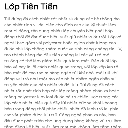
Lớp Tiên Tiến
Túi đựng đá cách nhiệt tốt nhất sử dụng các hệ thống rào
cản nhiệt tinh vi, đại diện cho đỉnh cao của kỹ thuật làm
mát di động, tận dụng nhiều lớp chuyên biệt phối hợp
đồng thời để đạt được hiệu suất giữ nhiệt vượt trội. Lớp vỏ
ngoài bao gồm vải polyester hoặc nylon chất lượng cao
được phủ lớp chống thấm nước và tính năng chống tia UV,
tạo thành hàng rào đầu tiên chống lại các yếu tố môi
trường có thể làm giảm hiệu quả làm mát. Bên dưới lớp
bảo vệ này là lõi cách nhiệt quan trọng, với lớp xốp kín tế
bào mật độ cao tạo ra hàng ngàn túi khí nhỏ, mỗi túi khí
đóng vai trò như một rào cản nhiệt nhằm ngăn chặn sự
truyền nhiệt qua dẫn nhiệt và đối lưu. Túi đựng đá cách
nhiệt tốt nhất tích hợp các lớp màng nhôm phản xạ hoặc
màng polyester kim loại được bố trí chiến lược trong các
lớp cách nhiệt, hiệu quả đẩy lùi nhiệt bức xạ khỏi khoang
bên trong đồng thời phản chiếu nhiệt độ lạnh trở lại phía
các vật phẩm được lưu trữ. Công nghệ phản xạ này, ban
đầu được phát triển cho ứng dụng hàng không vũ trụ, làm
tăng đáng kể hiệu suất làm mát mà không làm tăng thêm