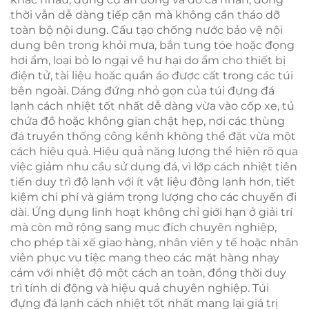
thời vẫn dễ dàng tiếp cận mà không cần tháo dỡ
toàn bộ nội dung. Cấu tạo chống nước bảo vệ nội
dung bên trong khỏi mưa, bắn tung tóe hoặc đọng
hơi ẩm, loại bỏ lo ngại về hư hại do ẩm cho thiết bị
điện tử, tài liệu hoặc quần áo được cất trong các túi
bên ngoài. Dáng đứng nhỏ gọn của túi đựng đá
lạnh cách nhiệt tốt nhất dễ dàng vừa vào cốp xe, tủ
chứa đồ hoặc không gian chật hẹp, nơi các thùng
đá truyền thống cồng kềnh không thể đặt vừa một
cách hiệu quả. Hiệu quả năng lượng thể hiện rõ qua
việc giảm nhu cầu sử dụng đá, vì lớp cách nhiệt tiên
tiến duy trì độ lạnh với ít vật liệu đông lạnh hơn, tiết
kiệm chi phí và giảm trọng lượng cho các chuyến đi
dài. Ứng dụng linh hoạt không chỉ giới hạn ở giải trí
mà còn mở rộng sang mục đích chuyên nghiệp,
cho phép tài xế giao hàng, nhân viên y tế hoặc nhân
viên phục vụ tiệc mang theo các mặt hàng nhạy
cảm với nhiệt độ một cách an toàn, đồng thời duy
trì tính di động và hiệu quả chuyên nghiệp. Túi
đựng đá lạnh cách nhiệt tốt nhất mang lại giá trị