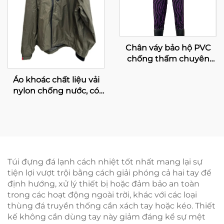
Chân váy bảo hộ PVC
chống thấm chuyên
nghiệp dành cho nam
Áo khoác chất liệu vải
giới, thiết kế tùy chỉnh,
nylon chống nước, có
áo cứu sinh nhiều màu
mũ trùm đầu, áo dành
cho trẻ em, phụ kiện an
cho đi lội suối, áo khoác
toàn khi câu cá
nam cỡ lớn
Túi đựng đá lạnh cách nhiệt tốt nhất mang lại sự
tiện lợi vượt trội bằng cách giải phóng cả hai tay để
định hướng, xử lý thiết bị hoặc đảm bảo an toàn
trong các hoạt động ngoài trời, khác với các loại
thùng đá truyền thống cần xách tay hoặc kéo. Thiết
kế không cần dùng tay này giảm đáng kể sự mệt