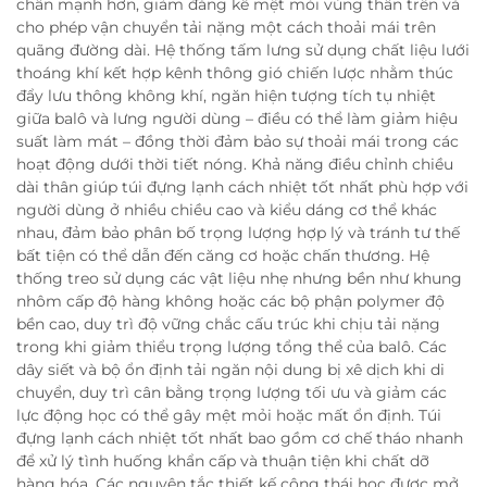
chân mạnh hơn, giảm đáng kể mệt mỏi vùng thân trên và
cho phép vận chuyển tải nặng một cách thoải mái trên
quãng đường dài. Hệ thống tấm lưng sử dụng chất liệu lưới
thoáng khí kết hợp kênh thông gió chiến lược nhằm thúc
đẩy lưu thông không khí, ngăn hiện tượng tích tụ nhiệt
giữa balô và lưng người dùng – điều có thể làm giảm hiệu
suất làm mát – đồng thời đảm bảo sự thoải mái trong các
hoạt động dưới thời tiết nóng. Khả năng điều chỉnh chiều
dài thân giúp túi đựng lạnh cách nhiệt tốt nhất phù hợp với
người dùng ở nhiều chiều cao và kiểu dáng cơ thể khác
nhau, đảm bảo phân bố trọng lượng hợp lý và tránh tư thế
bất tiện có thể dẫn đến căng cơ hoặc chấn thương. Hệ
thống treo sử dụng các vật liệu nhẹ nhưng bền như khung
nhôm cấp độ hàng không hoặc các bộ phận polymer độ
bền cao, duy trì độ vững chắc cấu trúc khi chịu tải nặng
trong khi giảm thiểu trọng lượng tổng thể của balô. Các
dây siết và bộ ổn định tải ngăn nội dung bị xê dịch khi di
chuyển, duy trì cân bằng trọng lượng tối ưu và giảm các
lực động học có thể gây mệt mỏi hoặc mất ổn định. Túi
đựng lạnh cách nhiệt tốt nhất bao gồm cơ chế tháo nhanh
để xử lý tình huống khẩn cấp và thuận tiện khi chất dỡ
hàng hóa. Các nguyên tắc thiết kế công thái học được mở