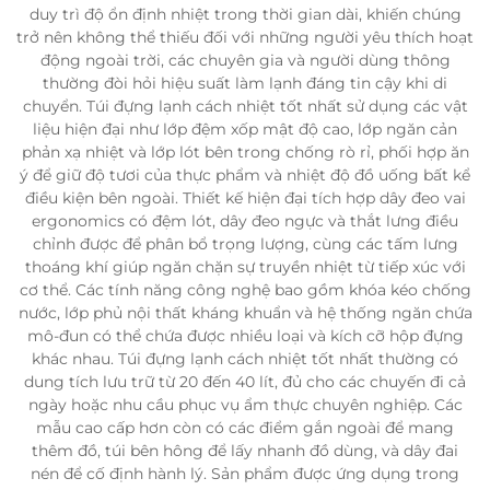
duy trì độ ổn định nhiệt trong thời gian dài, khiến chúng
trở nên không thể thiếu đối với những người yêu thích hoạt
động ngoài trời, các chuyên gia và người dùng thông
thường đòi hỏi hiệu suất làm lạnh đáng tin cậy khi di
chuyển. Túi đựng lạnh cách nhiệt tốt nhất sử dụng các vật
liệu hiện đại như lớp đệm xốp mật độ cao, lớp ngăn cản
phản xạ nhiệt và lớp lót bên trong chống rò rỉ, phối hợp ăn
ý để giữ độ tươi của thực phẩm và nhiệt độ đồ uống bất kể
điều kiện bên ngoài. Thiết kế hiện đại tích hợp dây đeo vai
ergonomics có đệm lót, dây đeo ngực và thắt lưng điều
chỉnh được để phân bổ trọng lượng, cùng các tấm lưng
thoáng khí giúp ngăn chặn sự truyền nhiệt từ tiếp xúc với
cơ thể. Các tính năng công nghệ bao gồm khóa kéo chống
nước, lớp phủ nội thất kháng khuẩn và hệ thống ngăn chứa
mô-đun có thể chứa được nhiều loại và kích cỡ hộp đựng
khác nhau. Túi đựng lạnh cách nhiệt tốt nhất thường có
dung tích lưu trữ từ 20 đến 40 lít, đủ cho các chuyến đi cả
ngày hoặc nhu cầu phục vụ ẩm thực chuyên nghiệp. Các
mẫu cao cấp hơn còn có các điểm gắn ngoài để mang
thêm đồ, túi bên hông để lấy nhanh đồ dùng, và dây đai
nén để cố định hành lý. Sản phẩm được ứng dụng trong