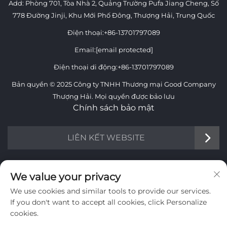
Add: Phòng 701, Tòa Nhà 2, Quảng Trường Pufa Jiang Cheng, Số
778 Đường Jinji, Khu Mới Phố Đông, Thượng Hải, Trung Quốc
Điện thoại:
+86-13701797089
Email:
[email protected]
Điện thoại di động:
+86-13701797089
Bản quyền © 2025 Công ty TNHH Thương mại Good Company
Thượng Hải. Mọi quyền được bảo lưu
Chính sách bảo mật
LIÊN KẾT WEBSITE
THÔNG TIN
We value your privacy
We use cookies and similar tools to provide our services.
Đăng ký nhận bản tin hàng tuần của chúng tôi
If you don't want to accept all cookies, click Personalize
cookies.