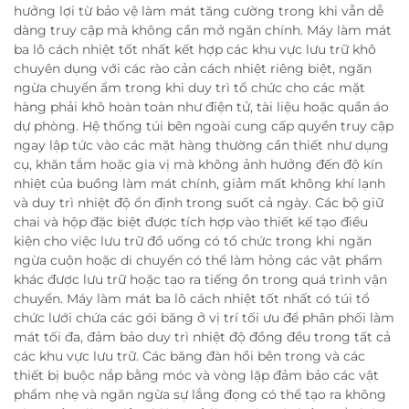
hưởng lợi từ bảo vệ làm mát tăng cường trong khi vẫn dễ
dàng truy cập mà không cần mở ngăn chính. Máy làm mát
ba lô cách nhiệt tốt nhất kết hợp các khu vực lưu trữ khô
chuyên dụng với các rào cản cách nhiệt riêng biệt, ngăn
ngừa chuyển ẩm trong khi duy trì tổ chức cho các mặt
hàng phải khô hoàn toàn như điện tử, tài liệu hoặc quần áo
dự phòng. Hệ thống túi bên ngoài cung cấp quyền truy cập
ngay lập tức vào các mặt hàng thường cần thiết như dụng
cụ, khăn tắm hoặc gia vị mà không ảnh hưởng đến độ kín
nhiệt của buồng làm mát chính, giảm mất không khí lạnh
và duy trì nhiệt độ ổn định trong suốt cả ngày. Các bộ giữ
chai và hộp đặc biệt được tích hợp vào thiết kế tạo điều
kiện cho việc lưu trữ đồ uống có tổ chức trong khi ngăn
ngừa cuộn hoặc di chuyển có thể làm hỏng các vật phẩm
khác được lưu trữ hoặc tạo ra tiếng ồn trong quá trình vận
chuyển. Máy làm mát ba lô cách nhiệt tốt nhất có túi tổ
chức lưới chứa các gói băng ở vị trí tối ưu để phân phối làm
mát tối đa, đảm bảo duy trì nhiệt độ đồng đều trong tất cả
các khu vực lưu trữ. Các băng đàn hồi bên trong và các
thiết bị buộc nắp bằng móc và vòng lặp đảm bảo các vật
phẩm nhẹ và ngăn ngừa sự lắng đọng có thể tạo ra không