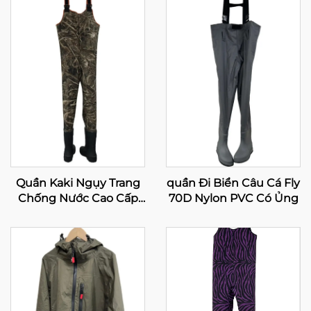
Quần Kaki Ngụy Trang
quần Đi Biển Câu Cá Fly
Chống Nước Cao Cấp
70D Nylon PVC Có Ủng
Cho Nam, Quần Đi Săn
Bằng Neoprene