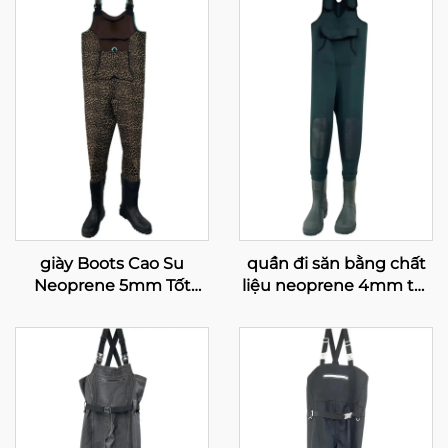
giày Boots Cao Su
quần đi săn bằng chất
Neoprene 5mm Tốt
liệu neoprene 4mm tốt
Nhất Dùng Cho Câu Cá
nhất, loại mặc cả thân,
Ở Ngực Dành Cho Nam
có giày PVC