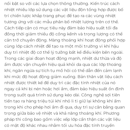
nổi bật so với các lựa chọn thông thường. Kiến trúc cách
nhiệt nhiều lớp sử dụng các vật liệu độn tổng hợp được bố
trí chiến lược khắp trang phục để tạo ra các vùng nhiệt
tương ứng với các mẫu phân bố nhiệt lượng trên cơ thể.
Cách tiếp cận có mục tiêu này đảm bảo hiệu suất tối đa
đồng thời giảm thiểu độ cồng kềnh và trọng lượng có thể
cản trở chuyển động. Màng thoáng khí hoạt động phối hợp
cùng lớp cách nhiệt để tạo ra một môi trường vi khí hậu
duy trì nhiệt độ cơ thể lý tưởng bất kể điều kiện bên ngoài.
Trong các giai đoạn hoạt động mạnh, nhiệt dư thừa và độ
ẩm được vận chuyển hiệu quả khỏi da qua các lớp thoáng
khí, ngăn ngừa sự tích tụ mồ hôi có thể dẫn đến cảm lạnh
khi mức độ hoạt động giảm xuống. Bản thân vật liệu cách
nhiệt được thiết kế để duy trì các đặc tính nhiệt của nó
ngay cả khi bị nén hoặc hơi ẩm, đảm bảo hiệu suất ổn định
trong suốt quá trình sử dụng kéo dài. Công nghệ sợi tiên
tiến tạo ra hàng triệu túi khí nhỏ li ti giữ lại không khí ấm
trong khi cho phép hơi ẩm đi qua, duy trì sự cân bằng quan
trọng giữa bảo vệ nhiệt và khả năng thoáng khí. Phương
pháp thi công bao gồm việc xếp lớp cẩn thận các vật liệu
có mật độ khác nhau nhằm tối ưu hóa đặc tính truyền