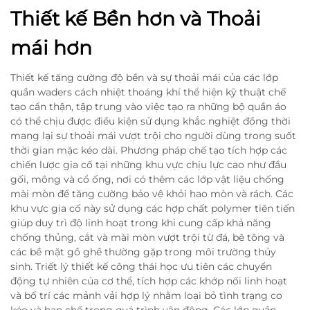
Thiết kế Bền hơn và Thoải
mái hơn
Thiết kế tăng cường độ bền và sự thoải mái của các lớp
quần waders cách nhiệt thoáng khí thể hiện kỹ thuật chế
tạo cẩn thận, tập trung vào việc tạo ra những bộ quần áo
có thể chịu được điều kiện sử dụng khắc nghiệt đồng thời
mang lại sự thoải mái vượt trội cho người dùng trong suốt
thời gian mặc kéo dài. Phương pháp chế tạo tích hợp các
chiến lược gia cố tại những khu vực chịu lực cao như đầu
gối, mông và cổ ống, nơi có thêm các lớp vật liệu chống
mài mòn để tăng cường bảo vệ khỏi hao mòn và rách. Các
khu vực gia cố này sử dụng các hợp chất polymer tiên tiến
giúp duy trì độ linh hoạt trong khi cung cấp khả năng
chống thủng, cắt và mài mòn vượt trội từ đá, bê tông và
các bề mặt gồ ghề thường gặp trong môi trường thủy
sinh. Triết lý thiết kế công thái học ưu tiên các chuyển
động tự nhiên của cơ thể, tích hợp các khớp nối linh hoạt
và bố trí các mảnh vải hợp lý nhằm loại bỏ tình trạng co
kéo và hạn chế trong quá trình vận động. Các lớp quần