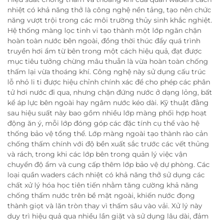
nhiệt có khả năng thở là công nghệ nền tảng, tạo nên chức
năng vượt trội trong các môi trường thủy sinh khắc nghiệt.
Hệ thống màng lọc tinh vi tạo thành một lớp ngăn chặn
hoàn toàn nước bên ngoài, đồng thời thúc đẩy quá trình
truyền hơi ẩm từ bên trong một cách hiệu quả, đạt được
mục tiêu tưởng chừng mâu thuẫn là vừa hoàn toàn chống
thấm lại vừa thoáng khí. Công nghệ này sử dụng cấu trúc
lỗ nhỏ li ti được hiệu chỉnh chính xác để cho phép các phân
tử hơi nước đi qua, nhưng chặn đứng nước ở dạng lỏng, bất
kể áp lực bên ngoài hay ngâm nước kéo dài. Kỹ thuật đằng
sau hiệu suất này bao gồm nhiều lớp màng phối hợp hoạt
động ăn ý, mỗi lớp đóng góp các đặc tính cụ thể vào hệ
thống bảo vệ tổng thể. Lớp màng ngoài tạo thành rào cản
chống thấm chính với độ bền xuất sắc trước các vết thủng
và rách, trong khi các lớp bên trong quản lý việc vận
chuyển độ ẩm và cung cấp thêm lớp bảo vệ dự phòng. Các
loại quần waders cách nhiệt có khả năng thở sử dụng các
chất xử lý hóa học tiên tiến nhằm tăng cường khả năng
chống thấm nước trên bề mặt ngoài, khiến nước đọng
thành giọt và lăn tròn thay vì thấm sâu vào vải. Xử lý này
duy trì hiệu quả qua nhiều lần giặt và sử dụng lâu dài, đảm