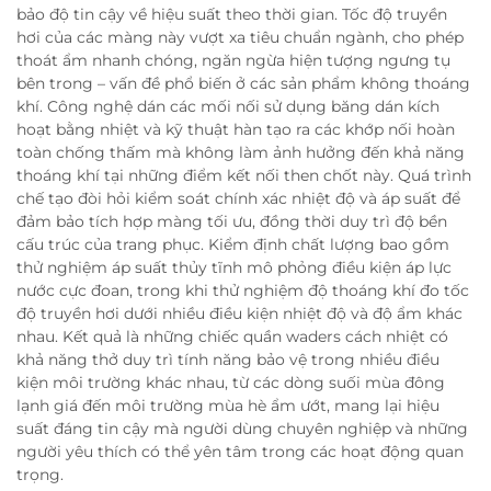
bảo độ tin cậy về hiệu suất theo thời gian. Tốc độ truyền
hơi của các màng này vượt xa tiêu chuẩn ngành, cho phép
thoát ẩm nhanh chóng, ngăn ngừa hiện tượng ngưng tụ
bên trong – vấn đề phổ biến ở các sản phẩm không thoáng
khí. Công nghệ dán các mối nối sử dụng băng dán kích
hoạt bằng nhiệt và kỹ thuật hàn tạo ra các khớp nối hoàn
toàn chống thấm mà không làm ảnh hưởng đến khả năng
thoáng khí tại những điểm kết nối then chốt này. Quá trình
chế tạo đòi hỏi kiểm soát chính xác nhiệt độ và áp suất để
đảm bảo tích hợp màng tối ưu, đồng thời duy trì độ bền
cấu trúc của trang phục. Kiểm định chất lượng bao gồm
thử nghiệm áp suất thủy tĩnh mô phỏng điều kiện áp lực
nước cực đoan, trong khi thử nghiệm độ thoáng khí đo tốc
độ truyền hơi dưới nhiều điều kiện nhiệt độ và độ ẩm khác
nhau. Kết quả là những chiếc quần waders cách nhiệt có
khả năng thở duy trì tính năng bảo vệ trong nhiều điều
kiện môi trường khác nhau, từ các dòng suối mùa đông
lạnh giá đến môi trường mùa hè ẩm ướt, mang lại hiệu
suất đáng tin cậy mà người dùng chuyên nghiệp và những
người yêu thích có thể yên tâm trong các hoạt động quan
trọng.