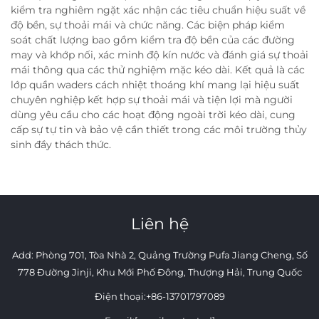
kiểm tra nghiêm ngặt xác nhận các tiêu chuẩn hiệu suất về
độ bền, sự thoải mái và chức năng. Các biện pháp kiểm
soát chất lượng bao gồm kiểm tra độ bền của các đường
may và khớp nối, xác minh độ kín nước và đánh giá sự thoải
mái thông qua các thử nghiệm mặc kéo dài. Kết quả là các
lớp quần waders cách nhiệt thoáng khí mang lại hiệu suất
chuyên nghiệp kết hợp sự thoải mái và tiện lợi mà người
dùng yêu cầu cho các hoạt động ngoài trời kéo dài, cung
cấp sự tự tin và bảo vệ cần thiết trong các môi trường thủy
sinh đầy thách thức.
Liên hệ
Add: Phòng 701, Tòa Nhà 2, Quảng Trường Pufa Jiang Cheng, Số
778 Đường Jinji, Khu Mới Phố Đông, Thượng Hải, Trung Quốc
Điện thoại:
+86-13701797089