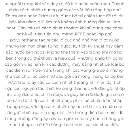
ra ngoài trong khi vẫn duy trì độ kín nước hoàn toàn. Thành
phần cách nhiệt thường gồm các vật liệu tổng hợp như
Thinsulate hoặc PrimaLoft, được bố trí chiến lược để tối đa
hóa khả năng giữ ấm mà không ảnh hưởng đến sự linh
hoạt. Giày câu cá cách nhiệt thoáng khí sử dụng các công
nghệ vải tiên tiến như màng PTFE hoặc lớp phủ
polyurethane, tạo ra các lỗ cực nhỏ nhỏ hơn giọt nước
nhưng lớn hơn phân tử hơi nước. Kỳ tích kỹ thuật này đảm
bảo nước bên ngoài không thể thấm vào trong khi mồ hôi
bên trong có thể thoát ra hiệu quả. Phương pháp thi công
bao gồm việc hàn kín các đường may bằng nhiệt để loại bỏ
các điểm rò rỉ tiềm ẩn, trong khi các vùng gia cố ở những
khu vực chịu lực cao như đầu gối và mông mang lại độ bền
vượt trội. Giày câu cá cách nhiệt thoáng khí hiện đại tích
hợp các nguyên tắc thiết kế công thái học với đầu gối khớp
nối, dây đeo điều chỉnh được và giày liền đế được gia cố có
đế bám tốt. Lớp cách nhiệt được phân bố chiến lược khắp
trang phục, với lớp cách nhiệt dày hơn ở thân và chân nơi
cần giữ nhiệt quan trọng nhất. Hệ thống điều hòa nhiệt độ
trong những đôi giày này bao gồm các tùy chọn thông gió
như túi ngực có hệ thống thoát nước và các khóa điều