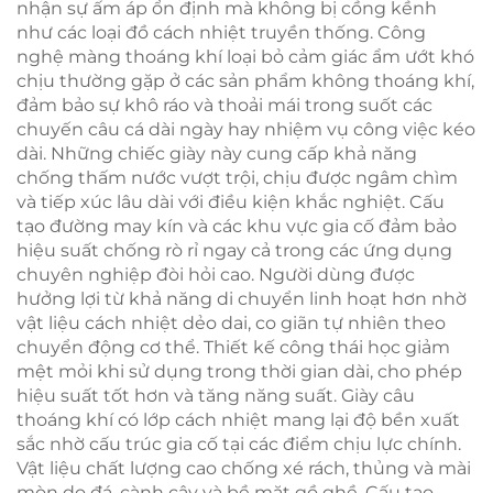
nhận sự ấm áp ổn định mà không bị cồng kềnh
như các loại đồ cách nhiệt truyền thống. Công
nghệ màng thoáng khí loại bỏ cảm giác ẩm ướt khó
chịu thường gặp ở các sản phẩm không thoáng khí,
đảm bảo sự khô ráo và thoải mái trong suốt các
chuyến câu cá dài ngày hay nhiệm vụ công việc kéo
dài. Những chiếc giày này cung cấp khả năng
chống thấm nước vượt trội, chịu được ngâm chìm
và tiếp xúc lâu dài với điều kiện khắc nghiệt. Cấu
tạo đường may kín và các khu vực gia cố đảm bảo
hiệu suất chống rò rỉ ngay cả trong các ứng dụng
chuyên nghiệp đòi hỏi cao. Người dùng được
hưởng lợi từ khả năng di chuyển linh hoạt hơn nhờ
vật liệu cách nhiệt dẻo dai, co giãn tự nhiên theo
chuyển động cơ thể. Thiết kế công thái học giảm
mệt mỏi khi sử dụng trong thời gian dài, cho phép
hiệu suất tốt hơn và tăng năng suất. Giày câu
thoáng khí có lớp cách nhiệt mang lại độ bền xuất
sắc nhờ cấu trúc gia cố tại các điểm chịu lực chính.
Vật liệu chất lượng cao chống xé rách, thủng và mài
mòn do đá, cành cây và bề mặt gồ ghề. Cấu tạo