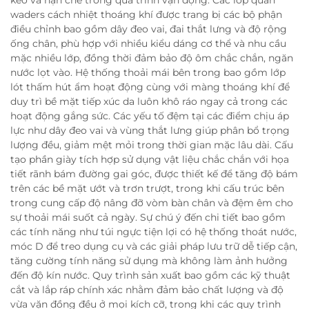
waders cách nhiệt thoáng khí được trang bị các bộ phận
điều chỉnh bao gồm dây đeo vai, đai thắt lưng và độ rộng
ống chân, phù hợp với nhiều kiểu dáng cơ thể và nhu cầu
mặc nhiều lớp, đồng thời đảm bảo độ ôm chắc chắn, ngăn
nước lọt vào. Hệ thống thoải mái bên trong bao gồm lớp
lót thấm hút ẩm hoạt động cùng với màng thoáng khí để
duy trì bề mặt tiếp xúc da luôn khô ráo ngay cả trong các
hoạt động gắng sức. Các yếu tố đệm tại các điểm chịu áp
lực như dây đeo vai và vùng thắt lưng giúp phân bổ trọng
lượng đều, giảm mệt mỏi trong thời gian mặc lâu dài. Cấu
tạo phần giày tích hợp sử dụng vật liệu chắc chắn với họa
tiết rãnh bám đường gai góc, được thiết kế để tăng độ bám
trên các bề mặt ướt và trơn trượt, trong khi cấu trúc bên
trong cung cấp độ nâng đỡ vòm bàn chân và đệm êm cho
sự thoải mái suốt cả ngày. Sự chú ý đến chi tiết bao gồm
các tính năng như túi ngực tiện lợi có hệ thống thoát nước,
móc D để treo dụng cụ và các giải pháp lưu trữ dễ tiếp cận,
tăng cường tính năng sử dụng mà không làm ảnh hưởng
đến độ kín nước. Quy trình sản xuất bao gồm các kỹ thuật
cắt và lắp ráp chính xác nhằm đảm bảo chất lượng và độ
vừa vặn đồng đều ở mọi kích cỡ, trong khi các quy trình