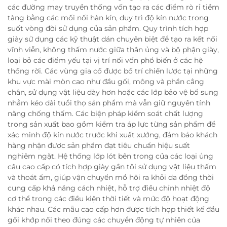
các đường may truyền thống vốn tạo ra các điểm rò rỉ tiềm
tàng bằng các mối nối hàn kín, duy trì độ kín nước trong
suốt vòng đời sử dụng của sản phẩm. Quy trình tích hợp
giày sử dụng các kỹ thuật dán chuyên biệt để tạo ra kết nối
vĩnh viễn, không thấm nước giữa thân ủng và bộ phận giày,
loại bỏ các điểm yếu tại vị trí nối vốn phổ biến ở các hệ
thống rời. Các vùng gia cố được bố trí chiến lược tại những
khu vực mài mòn cao như đầu gối, mông và phần cẳng
chân, sử dụng vật liệu dày hơn hoặc các lớp bảo vệ bổ sung
nhằm kéo dài tuổi thọ sản phẩm mà vẫn giữ nguyên tính
năng chống thấm. Các biện pháp kiểm soát chất lượng
trong sản xuất bao gồm kiểm tra áp lực từng sản phẩm để
xác minh độ kín nước trước khi xuất xưởng, đảm bảo khách
hàng nhận được sản phẩm đạt tiêu chuẩn hiệu suất
nghiêm ngặt. Hệ thống lớp lót bên trong của các loại ủng
câu cao cấp có tích hợp giày gần tôi sử dụng vật liệu thấm
và thoát ẩm, giúp vận chuyển mồ hôi ra khỏi da đồng thời
cung cấp khả năng cách nhiệt, hỗ trợ điều chỉnh nhiệt độ
cơ thể trong các điều kiện thời tiết và mức độ hoạt động
khác nhau. Các mẫu cao cấp hơn được tích hợp thiết kế đầu
gối khớp nối theo đúng các chuyển động tự nhiên của