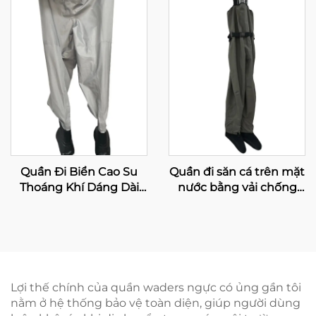
Quần Đi Biển Cao Su
Quần đi săn cá trên mặt
Thoáng Khí Dáng Dài
nước bằng vải chống
Đến Ngang Eo, Quần Đi
thấm và thoáng khí, có
Biển Chống Thấm Nước
tất liền, dùng cho sông
Cho Câu Cá Và Săn Bắn
Lợi thế chính của quần waders ngực có ủng gần tôi
nằm ở hệ thống bảo vệ toàn diện, giúp người dùng