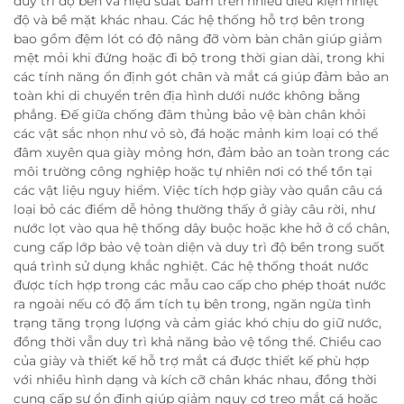
duy trì độ bền và hiệu suất bám trên nhiều điều kiện nhiệt
độ và bề mặt khác nhau. Các hệ thống hỗ trợ bên trong
bao gồm đệm lót có độ nâng đỡ vòm bàn chân giúp giảm
mệt mỏi khi đứng hoặc đi bộ trong thời gian dài, trong khi
các tính năng ổn định gót chân và mắt cá giúp đảm bảo an
toàn khi di chuyển trên địa hình dưới nước không bằng
phẳng. Đế giữa chống đâm thủng bảo vệ bàn chân khỏi
các vật sắc nhọn như vỏ sò, đá hoặc mảnh kim loại có thể
đâm xuyên qua giày mỏng hơn, đảm bảo an toàn trong các
môi trường công nghiệp hoặc tự nhiên nơi có thể tồn tại
các vật liệu nguy hiểm. Việc tích hợp giày vào quần câu cá
loại bỏ các điểm dễ hỏng thường thấy ở giày câu rời, như
nước lọt vào qua hệ thống dây buộc hoặc khe hở ở cổ chân,
cung cấp lớp bảo vệ toàn diện và duy trì độ bền trong suốt
quá trình sử dụng khắc nghiệt. Các hệ thống thoát nước
được tích hợp trong các mẫu cao cấp cho phép thoát nước
ra ngoài nếu có độ ẩm tích tụ bên trong, ngăn ngừa tình
trạng tăng trọng lượng và cảm giác khó chịu do giữ nước,
đồng thời vẫn duy trì khả năng bảo vệ tổng thể. Chiều cao
của giày và thiết kế hỗ trợ mắt cá được thiết kế phù hợp
với nhiều hình dạng và kích cỡ chân khác nhau, đồng thời
cung cấp sự ổn định giúp giảm nguy cơ trẹo mắt cá hoặc