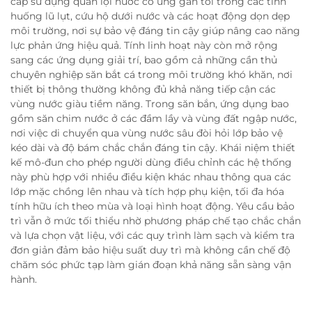
cấp sử dụng quần lội nước có ủng gần tôi trong các tình
huống lũ lụt, cứu hộ dưới nước và các hoạt động dọn dẹp
môi trường, nơi sự bảo vệ đáng tin cậy giúp nâng cao năng
lực phản ứng hiệu quả. Tính linh hoạt này còn mở rộng
sang các ứng dụng giải trí, bao gồm cả những cần thủ
chuyên nghiệp săn bắt cá trong môi trường khó khăn, nơi
thiết bị thông thường không đủ khả năng tiếp cận các
vùng nước giàu tiềm năng. Trong săn bắn, ứng dụng bao
gồm săn chim nước ở các đầm lầy và vùng đất ngập nước,
nơi việc di chuyển qua vùng nước sâu đòi hỏi lớp bảo vệ
kéo dài và độ bám chắc chắn đáng tin cậy. Khái niệm thiết
kế mô-đun cho phép người dùng điều chỉnh các hệ thống
này phù hợp với nhiều điều kiện khác nhau thông qua các
lớp mặc chồng lên nhau và tích hợp phụ kiện, tối đa hóa
tính hữu ích theo mùa và loại hình hoạt động. Yêu cầu bảo
trì vẫn ở mức tối thiểu nhờ phương pháp chế tạo chắc chắn
và lựa chọn vật liệu, với các quy trình làm sạch và kiểm tra
đơn giản đảm bảo hiệu suất duy trì mà không cần chế độ
chăm sóc phức tạp làm gián đoạn khả năng sẵn sàng vận
hành.