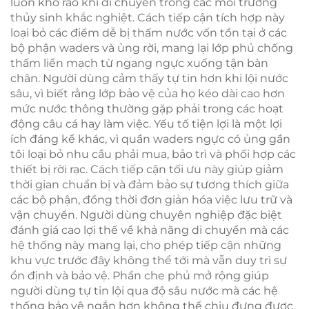
luôn khô ráo khi di chuyển trong các môi trường
thủy sinh khắc nghiệt. Cách tiếp cận tích hợp này
loại bỏ các điểm dễ bị thấm nước vốn tồn tại ở các
bộ phận waders và ủng rời, mang lại lớp phủ chống
thấm liền mạch từ ngang ngực xuống tận bàn
chân. Người dùng cảm thấy tự tin hơn khi lội nước
sâu, vì biết rằng lớp bảo vệ của họ kéo dài cao hơn
mức nước thông thường gặp phải trong các hoạt
động câu cá hay làm việc. Yếu tố tiện lợi là một lợi
ích đáng kể khác, vì quần waders ngực có ủng gần
tôi loại bỏ nhu cầu phải mua, bảo trì và phối hợp các
thiết bị rời rạc. Cách tiếp cận tối ưu này giúp giảm
thời gian chuẩn bị và đảm bảo sự tương thích giữa
các bộ phận, đồng thời đơn giản hóa việc lưu trữ và
vận chuyển. Người dùng chuyên nghiệp đặc biệt
đánh giá cao lợi thế về khả năng di chuyển mà các
hệ thống này mang lại, cho phép tiếp cận những
khu vực trước đây không thể tới mà vẫn duy trì sự
ổn định và bảo vệ. Phần che phủ mở rộng giúp
người dùng tự tin lội qua độ sâu nước mà các hệ
thống bảo vệ ngắn hơn không thể chịu đựng được,