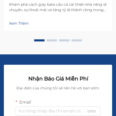
Khám phá cách giày bata câu cá cải thiện khả năng di
chuyển, sự thoải mái và tăng tỷ lệ thành công trong
môi trường ẩm ướt. Giữ khô ráo, ấm áp và tập trung
khi ở đầm lầy và điều kiện lạnh giá. Tìm hiểu ngay
Xem Thêm
hôm nay.
Nhận Báo Giá Miễn Phí
Đại diện của chúng tôi sẽ liên hệ với bạn sớm.
Email
0/100