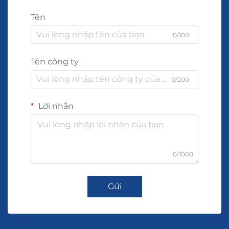
Tên
0/100
Tên công ty
0/200
Lời nhắn
0/1000
Gửi