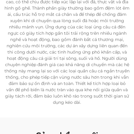
cao, có thể chịu được tiếp xúc lặp lại với đá, thực vật và địa
hình gồ ghề. Thành phần giày thường bao gồm đệm lót êm
ái, cấu trúc hỗ trợ mắt cá chân và đế thép để chống đâm
xuyên khi di chuyển qua lòng suối đá hoặc môi trường
nhiều mảnh vụn. Ứng dụng của các loại ủng câu cá đến
ngực có giày tích hợp gần tôi trải rộng trên nhiều ngành
nghề và hoạt động, bao gồm đánh bắt cá thương mại,
nghiên cứu môi trường, các dự án xây dựng liên quan đến
thi công dưới nước, các tình huống ứng phó khẩn cấp, và
hoạt động câu cá giải trí tại sông, suối và hồ. Người dùng
chuyên nghiệp đánh giá cao khả năng di chuyển mà các hệ
thống này mang lại so với các loại quần câu cá ngắn truyền
thống, cho phép tiếp cận vùng nước sâu hơn trong khi vẫn
đảm bảo sự ổn định và an toàn. Thiết kế tích hợp loại bỏ
vấn đề phổ biến là nước tràn vào qua khe nối giữa quần và
giày tách rời, đảm bảo luôn khô ráo trong suốt thời gian sử
dụng kéo dài.