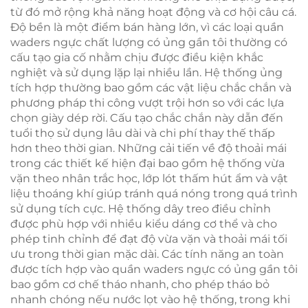
từ đó mở rộng khả năng hoạt động và cơ hội câu cá.
Độ bền là một điểm bán hàng lớn, vì các loại quần
waders ngực chất lượng có ủng gần tôi thường có
cấu tạo gia cố nhằm chịu được điều kiện khắc
nghiệt và sử dụng lặp lại nhiều lần. Hệ thống ủng
tích hợp thường bao gồm các vật liệu chắc chắn và
phương pháp thi công vượt trội hơn so với các lựa
chọn giày dép rời. Cấu tạo chắc chắn này dẫn đến
tuổi thọ sử dụng lâu dài và chi phí thay thế thấp
hơn theo thời gian. Những cải tiến về độ thoải mái
trong các thiết kế hiện đại bao gồm hệ thống vừa
vặn theo nhân trắc học, lớp lót thấm hút ẩm và vật
liệu thoáng khí giúp tránh quá nóng trong quá trình
sử dụng tích cực. Hệ thống dây treo điều chỉnh
được phù hợp với nhiều kiểu dáng cơ thể và cho
phép tinh chỉnh để đạt độ vừa vặn và thoải mái tối
ưu trong thời gian mặc dài. Các tính năng an toàn
được tích hợp vào quần waders ngực có ủng gần tôi
bao gồm cơ chế tháo nhanh, cho phép tháo bỏ
nhanh chóng nếu nước lọt vào hệ thống, trong khi