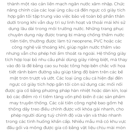
thành một rào cản liền mạch ngăn nước xâm nhập. Chức
năng chính của các loại ủng câu cá đến ngực có giày tích
hợp gần tôi tập trung vào việc bảo vệ toàn bộ phần thân
dưới trong khi vẫn duy trì sự linh hoạt và thoải mái khi sử
dụng lâu dài trong môi trường nước. Những trang phục
chuyên dụng này được trang bị màng chống thấm nước
tiên tiến, thường được làm từ neoprene, PVC hoặc các
công nghệ vải thoáng khí, giúp ngăn nước thấm vào
nhưng vẫn cho phép hơi ẩm thoát ra ngoài. Hệ thống giày
tích hợp loại bỏ nhu cầu phải dùng giày riêng biệt, mà thay
vào đó là đế bằng cao su hoặc tổng hợp bền chắc với họa
tiết rãnh bám đường sâu giúp tăng độ bám trên các bề
mặt trơn trượt và ướt. Các loại ủng câu cá hiện đại đến
ngực có giày tích hợp gần tôi còn sử dụng các mối nối
được gia cố bằng phương pháp hàn nhiệt hoặc dán kín, loại
bỏ các điểm rò rỉ tiềm tàng vốn phổ biến ở các sản phẩm
may truyền thống. Các cải tiến công nghệ bao gồm hệ
thống dây treo điều chỉnh được với khóa gài nhanh, cho
phép người dùng tuỳ chỉnh độ vừa vặn và tháo nhanh
trong các tình huống khẩn cấp. Nhiều mẫu mã có khu vực
đầu gối và mông được gia cố bằng vật liệu chịu mài mòn