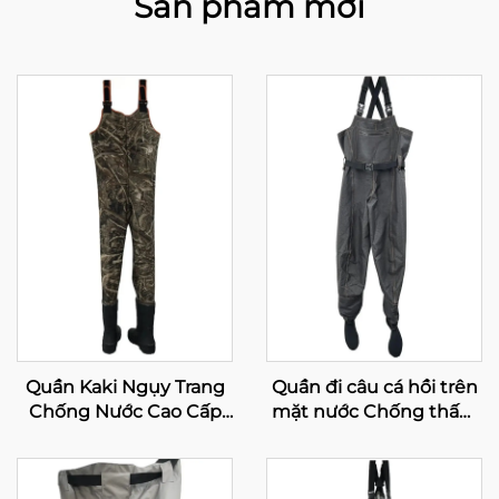
Sản phẩm mới
Quần Kaki Ngụy Trang
Quần đi câu cá hồi trên
Chống Nước Cao Cấp
mặt nước Chống thấm
Cho Nam, Quần Đi Săn
nước Thoáng khí Mũi vớ
Bằng Neoprene
Dành cho Nam và Nữ