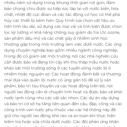
nhiều năm sử dụng trong khung thời gian rút gọn, đảm
bảo chúng chịu được sự tiếp xúc lặp lại với nước biển, hóa
chất, nhiệt độ cực đoan và các tác động cơ học có thể phá
hủy các thiết bị kém hơn. Quy trình lựa chọn vật liệu ưu
tiên tính lâu dài, sử dụng các loại vải và linh kiện được chọn
lọc kỹ lưỡng vì khả năng chống suy giảm do tia UV, ozone,
sản phẩm dầu mỏ và các chất gây ô nhiễm sinh học
thường gặp trong môi trường làm việc dưới nước. Các ứng
dụng chuyên nghiệp bao gồm nhiều ngành công nghiệp,
trong đó có giám sát môi trường nơi các nhà nghiên cứu
cần được bảo vệ đáng tin cậy khi thu thập mẫu nước hoặc
khảo sát môi trường sống ở các tuyến sông nước bị ô
nhiễm hoặc nguyên sơ. Các hoạt động đánh bắt cá thương
mại dựa vào quần lội nước có ủng gần tôi để xử lý sản
phẩm, bảo trì tàu thuyền và các hoạt động trên bờ, nơi
người lao động cần di chuyển linh hoạt và được bảo vệ khỏi
nước lạnh cũng như các vật sắc nhọn. Các dự án xây dựng
và bảo trì cơ sở hạ tầng liên quan đến cầu, đập, cống và các
công trình ven nước phụ thuộc vào các hệ thống này để
giữ cho người lao động khô ráo và an toàn khi thực hiện
kiểm tra hoặc sửa chữa dưới nước. Các đội phản ứng khẩn