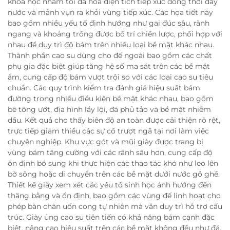
khoa học nhằm tối đa hóa diện tích tiếp xúc đồng thời đẩy
nước và mảnh vụn ra khỏi vùng tiếp xúc. Các họa tiết này
bao gồm nhiều yếu tố định hướng như gai đúc sâu, rãnh
ngang và khoảng trống được bố trí chiến lược, phối hợp với
nhau để duy trì độ bám trên nhiều loại bề mặt khác nhau.
Thành phần cao su dùng cho đế ngoài bao gồm các chất
phụ gia đặc biệt giúp tăng hệ số ma sát trên các bề mặt
ẩm, cung cấp độ bám vượt trội so với các loại cao su tiêu
chuẩn. Các quy trình kiểm tra đánh giá hiệu suất bám
đường trong nhiều điều kiện bề mặt khác nhau, bao gồm
bê tông ướt, địa hình lầy lội, đá phủ tảo và bề mặt nhiễm
dầu. Kết quả cho thấy biên độ an toàn được cải thiện rõ rệt,
trực tiếp giảm thiểu các sự cố trượt ngã tại nơi làm việc
chuyên nghiệp. Khu vực gót và mũi giày được trang bị
vùng bám tăng cường với các rãnh sâu hơn, cung cấp độ
ổn định bổ sung khi thực hiện các thao tác khó như leo lên
bờ sông hoặc di chuyển trên các bề mặt dưới nước gồ ghề.
Thiết kế giày xem xét các yếu tố sinh học ảnh hưởng đến
thăng bằng và ổn định, bao gồm các vùng đế linh hoạt cho
phép bàn chân uốn cong tự nhiên mà vẫn duy trì hỗ trợ cấu
trúc. Giày ủng cao su tiên tiến có khả năng bám cạnh đặc
biệt, nâng cao hiệu suất trên các bề mặt không đều như đá,