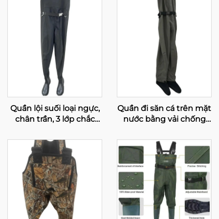
Quần lội suối loại ngực,
Quần đi săn cá trên mặt
chân trần, 3 lớp chắc
nước bằng vải chống
chắn, chống nước, giữ
thấm và thoáng khí, có
nhiệt, dùng cho câu cá
tất liền, dùng cho sông
và săn bắn ở nam giới