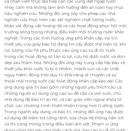
và nhân viên thực địa tiếp cận các vùng đất ngập nước
nhạy cảm mà không làm ảnh hưởng đến an toàn hay mục
tiêu nghiên cứu. Những đôi ủng này cho phép các nhà
nghiên cứu thực hiện các xét nghiệm chất lượng nước,
khảo sát động vật hoang dã và các hoạt động phục hồi môi
trường sống trong những điều kiện môi trường nước khắc
nghiệt. Trong các tình huống ứng phó khẩn cấp, vai trò
thiết yếu của giày bảo hộ đáng tin cậy được thể hiện rõ, khi
lực lượng cứu hộ phụ thuộc vào ủng cao su đi lội nước
trong các hoạt động sơ tán lũ lụt, cứu hộ dưới nước và dọn
dẹp sau thảm họa. Những đôi ủng này cung cấp lớp bảo vệ
thiết yếu khỏi nước lũ bị ô nhiễm, mảnh vụn và các chất
nguy hiểm, đồng thời duy trì khả năng di chuyển và sự
thoải mái trong suốt các hoạt động khẩn cấp kéo dài. Các
ứng dụng giải trí bao gồm những người yêu thích câu cá,
những người sử dụng ủng cao su để câu cá ven suối, chủ
nhà dùng để bảo trì ao hồ, và các giáo viên ngoại khóa tổ
chức các chương trình thiên nhiên trong môi trường nước.
Trong ngành xây dựng và bảo trì, những đôi ủng này được
sử dụng để kiểm tra cống rãnh, sửa chữa hệ thống tiện ích
và thi công móng trong điều kiện ẩm ướt. Phạm vi ứng
dụng rộng lớn này cho thấy cách mà ủng cao su đi lội nước