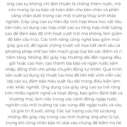
ủng cao su không chỉ đơn thuần là chống thấm nước, mà
còn mang lại sự bảo vệ toàn diện cho bàn chân và phần
cẳng chân dưới trong các môi trường thủy sinh khắc
nghiệt. Giày ủng cao su hiện đại tích hợp khoa học vật liệu
tiên tiến, sử dụng các hợp chất cao su tổng hợp chất lượng
cao để đảm bảo độ linh hoạt vượt trội mà không làm giảm
độ bền cấu trúc. Các tính năng công nghệ bao gồm mũi
giày gia cố, đế ngoài chống trượt với họa tiết rãnh sâu và
phương pháp chế tạo liền mạch giúp loại bỏ các điểm rò rỉ
tiềm tàng. Những đôi giày này thường dài đến ngang đầu
gối hoặc cao hơn, tạo thành lớp bảo vệ ngăn nước xâm
nhập, đồng thời cho phép chuyển động tự nhiên. Quá trình
sản xuất sử dụng kỹ thuật lưu hóa để liên kết vĩnh viễn các
lớp cao su, đảm bảo hiệu suất lâu dài trong điều kiện làm
việc khắc nghiệt. Ứng dụng của giày ủng cao su trải rộng
trên nhiều ngành nghề và hoạt động, bao gồm đánh bắt cá
thương mại, làm việc trong các cánh đồng ngập nước,
nghiên cứu môi trường tại các vùng đất ngập nước và câu
cá giải trí ở suối, sông. Các lực lượng cứu hộ sử dụng
những đôi giày này trong các tình huống ứng phó lũ lụt,
trong khi công nhân bảo trì dựa vào chúng để kiểm tra hệ