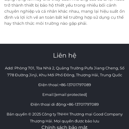
trở thành thiết bị bảo hộ thiết yếu trong nhiều bối cảnh
chuyên nghiệp và cá nhân khác nhau, mang lại hiệu suất ổn
định và lợi ích về an toàn bất kể trường hợp sử dụng cụ thể
hay thách thức môi trường nào gặp phải.
Liên hệ
Add: Phòng 701, Tòa Nhà 2, Quảng Trường Pufa Jiang Cheng, Số
778 Đường Jinji, Khu Mới Phố Đông, Thượng Hải, Trung Quốc
Điện thoại:
+86-13701797089
Email:
[email protected]
Điện thoại di động:
+86-13701797089
Bản quyền © 2025 Công ty TNHH Thương mại Good Company
Thượng Hải. Mọi quyền được bảo lưu
Chính sách bảo mật