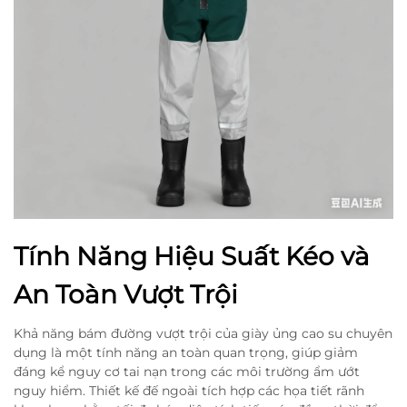
Tính Năng Hiệu Suất Kéo và
An Toàn Vượt Trội
Khả năng bám đường vượt trội của giày ủng cao su chuyên
dụng là một tính năng an toàn quan trọng, giúp giảm
đáng kể nguy cơ tai nạn trong các môi trường ẩm ướt
nguy hiểm. Thiết kế đế ngoài tích hợp các họa tiết rãnh