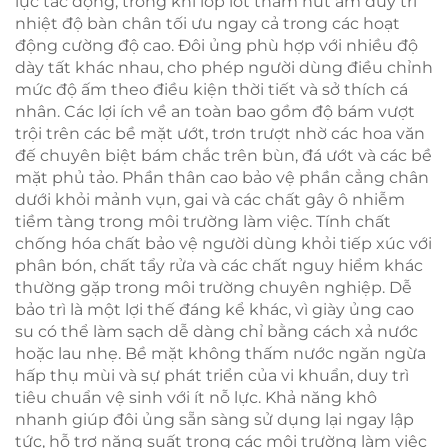
lực tác động, trong khi lớp lót thấm hút ẩm duy trì
nhiệt độ bàn chân tối ưu ngay cả trong các hoạt
động cường độ cao. Đôi ủng phù hợp với nhiều độ
dày tất khác nhau, cho phép người dùng điều chỉnh
mức độ ấm theo điều kiện thời tiết và sở thích cá
nhân. Các lợi ích về an toàn bao gồm độ bám vượt
trội trên các bề mặt ướt, trơn trượt nhờ các hoa văn
đế chuyên biệt bám chắc trên bùn, đá ướt và các bề
mặt phủ tảo. Phần thân cao bảo vệ phần cẳng chân
dưới khỏi mảnh vụn, gai và các chất gây ô nhiễm
tiềm tàng trong môi trường làm việc. Tính chất
chống hóa chất bảo vệ người dùng khỏi tiếp xúc với
phân bón, chất tẩy rửa và các chất nguy hiểm khác
thường gặp trong môi trường chuyên nghiệp. Dễ
bảo trì là một lợi thế đáng kể khác, vì giày ủng cao
su có thể làm sạch dễ dàng chỉ bằng cách xả nước
hoặc lau nhẹ. Bề mặt không thấm nước ngăn ngừa
hấp thụ mùi và sự phát triển của vi khuẩn, duy trì
tiêu chuẩn vệ sinh với ít nỗ lực. Khả năng khô
nhanh giúp đôi ủng sẵn sàng sử dụng lại ngay lập
tức, hỗ trợ năng suất trong các môi trường làm việc