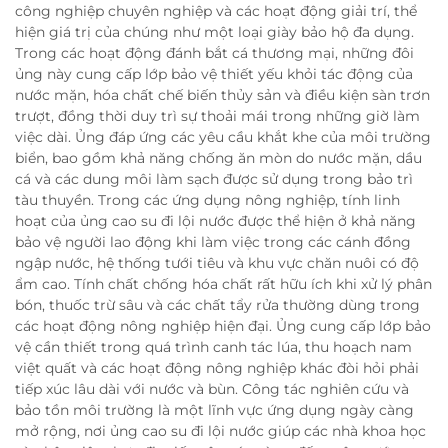
công nghiệp chuyên nghiệp và các hoạt động giải trí, thể
hiện giá trị của chúng như một loại giày bảo hộ đa dụng.
Trong các hoạt động đánh bắt cá thương mại, những đôi
ủng này cung cấp lớp bảo vệ thiết yếu khỏi tác động của
nước mặn, hóa chất chế biến thủy sản và điều kiện sàn trơn
trượt, đồng thời duy trì sự thoải mái trong những giờ làm
việc dài. Ủng đáp ứng các yêu cầu khắt khe của môi trường
biển, bao gồm khả năng chống ăn mòn do nước mặn, dầu
cá và các dung môi làm sạch được sử dụng trong bảo trì
tàu thuyền. Trong các ứng dụng nông nghiệp, tính linh
hoạt của ủng cao su đi lội nước được thể hiện ở khả năng
bảo vệ người lao động khi làm việc trong các cánh đồng
ngập nước, hệ thống tưới tiêu và khu vực chăn nuôi có độ
ẩm cao. Tính chất chống hóa chất rất hữu ích khi xử lý phân
bón, thuốc trừ sâu và các chất tẩy rửa thường dùng trong
các hoạt động nông nghiệp hiện đại. Ủng cung cấp lớp bảo
vệ cần thiết trong quá trình canh tác lúa, thu hoạch nam
việt quất và các hoạt động nông nghiệp khác đòi hỏi phải
tiếp xúc lâu dài với nước và bùn. Công tác nghiên cứu và
bảo tồn môi trường là một lĩnh vực ứng dụng ngày càng
mở rộng, nơi ủng cao su đi lội nước giúp các nhà khoa học