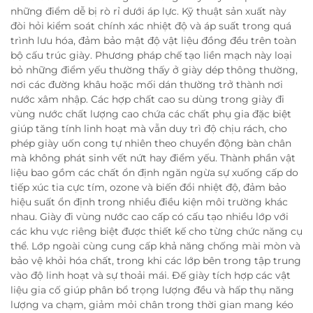
những điểm dễ bị rò rỉ dưới áp lực. Kỹ thuật sản xuất này
đòi hỏi kiểm soát chính xác nhiệt độ và áp suất trong quá
trình lưu hóa, đảm bảo mật độ vật liệu đồng đều trên toàn
bộ cấu trúc giày. Phương pháp chế tạo liền mạch này loại
bỏ những điểm yếu thường thấy ở giày dép thông thường,
nơi các đường khâu hoặc mối dán thường trở thành nơi
nước xâm nhập. Các hợp chất cao su dùng trong giày đi
vùng nước chất lượng cao chứa các chất phụ gia đặc biệt
giúp tăng tính linh hoạt mà vẫn duy trì độ chịu rách, cho
phép giày uốn cong tự nhiên theo chuyển động bàn chân
mà không phát sinh vết nứt hay điểm yếu. Thành phần vật
liệu bao gồm các chất ổn định ngăn ngừa sự xuống cấp do
tiếp xúc tia cực tím, ozone và biến đổi nhiệt độ, đảm bảo
hiệu suất ổn định trong nhiều điều kiện môi trường khác
nhau. Giày đi vùng nước cao cấp có cấu tạo nhiều lớp với
các khu vực riêng biệt được thiết kế cho từng chức năng cụ
thể. Lớp ngoài cùng cung cấp khả năng chống mài mòn và
bảo vệ khỏi hóa chất, trong khi các lớp bên trong tập trung
vào độ linh hoạt và sự thoải mái. Đế giày tích hợp các vật
liệu gia cố giúp phân bổ trọng lượng đều và hấp thụ năng
lượng va chạm, giảm mỏi chân trong thời gian mang kéo