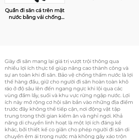
nghiệp dành cho nam
Quần đi săn cá trên mặt
giới, thiết kế tùy chỉnh,
nước bằng vải chống
áo cứu sinh nhiều màu
thấm và thoáng khí, có
cho trẻ em, phụ kiện an
tất liền, dùng cho sông
toàn khi câu cá
Giày đi săn mang lại giá trị vượt trội thông qua
nhiều lợi ích thực tế giúp nâng cao thành công và
sự an toàn khi đi săn. Bảo vệ chống thấm nước là lợi
thế hàng đầu, giữ cho người đi săn hoàn toàn khô
ráo ở độ sâu lên đến ngang ngực khi lội qua các
vùng đầm lầy, suối và khu vực rừng ngập nước. Lợi
ích này mở rộng cơ hội săn bắn vào những địa điểm
trước đây không thể tiếp cận, nơi động vật tập
trung trong thời gian kiếm ăn và nghỉ ngơi. Khả
năng di chuyển linh hoạt là một lợi ích đáng kể
khác, bởi thiết kế co giãn cho phép người đi săn di
chuyển êm ái trong nước mà không gây xáo trộn