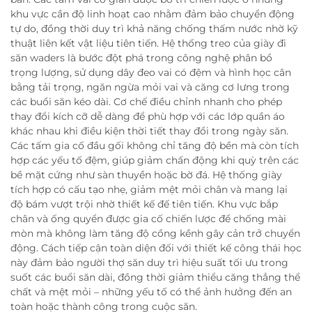
khu vực cần độ linh hoạt cao nhằm đảm bảo chuyển động
tự do, đồng thời duy trì khả năng chống thấm nước nhờ kỹ
thuật liên kết vật liệu tiên tiến. Hệ thống treo của giày đi
săn waders là bước đột phá trong công nghệ phân bổ
trọng lượng, sử dụng dây đeo vai có đệm và hình học cân
bằng tải trọng, ngăn ngừa mỏi vai và căng cơ lưng trong
các buổi săn kéo dài. Cơ chế điều chỉnh nhanh cho phép
thay đổi kích cỡ dễ dàng để phù hợp với các lớp quần áo
khác nhau khi điều kiện thời tiết thay đổi trong ngày săn.
Các tấm gia cố đầu gối không chỉ tăng độ bền mà còn tích
hợp các yếu tố đệm, giúp giảm chấn động khi quỳ trên các
bề mặt cứng như sàn thuyền hoặc bờ đá. Hệ thống giày
tích hợp có cấu tạo nhẹ, giảm mệt mỏi chân và mang lại
độ bám vượt trội nhờ thiết kế đế tiên tiến. Khu vực bắp
chân và ống quyển được gia cố chiến lược để chống mài
mòn mà không làm tăng độ cồng kềnh gây cản trở chuyển
động. Cách tiếp cận toàn diện đối với thiết kế công thái học
này đảm bảo người thợ săn duy trì hiệu suất tối ưu trong
suốt các buổi săn dài, đồng thời giảm thiểu căng thẳng thể
chất và mệt mỏi – những yếu tố có thể ảnh hưởng đến an
toàn hoặc thành công trong cuộc săn.