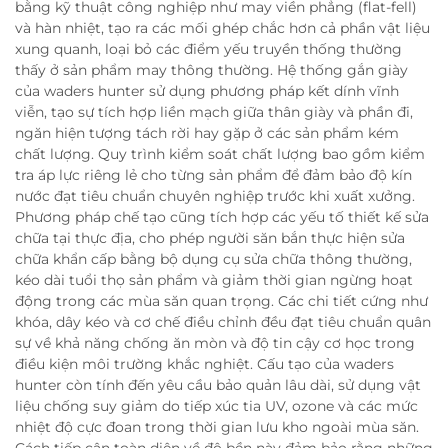
bằng kỹ thuật công nghiệp như may viền phẳng (flat-fell)
và hàn nhiệt, tạo ra các mối ghép chắc hơn cả phần vật liệu
xung quanh, loại bỏ các điểm yếu truyền thống thường
thấy ở sản phẩm may thông thường. Hệ thống gắn giày
của waders hunter sử dụng phương pháp kết dính vĩnh
viễn, tạo sự tích hợp liền mạch giữa thân giày và phần đi,
ngăn hiện tượng tách rời hay gặp ở các sản phẩm kém
chất lượng. Quy trình kiểm soát chất lượng bao gồm kiểm
tra áp lực riêng lẻ cho từng sản phẩm để đảm bảo độ kín
nước đạt tiêu chuẩn chuyên nghiệp trước khi xuất xưởng.
Phương pháp chế tạo cũng tích hợp các yếu tố thiết kế sửa
chữa tại thực địa, cho phép người săn bắn thực hiện sửa
chữa khẩn cấp bằng bộ dụng cụ sửa chữa thông thường,
kéo dài tuổi thọ sản phẩm và giảm thời gian ngừng hoạt
động trong các mùa săn quan trọng. Các chi tiết cứng như
khóa, dây kéo và cơ chế điều chỉnh đều đạt tiêu chuẩn quân
sự về khả năng chống ăn mòn và độ tin cậy cơ học trong
điều kiện môi trường khắc nghiệt. Cấu tạo của waders
hunter còn tính đến yêu cầu bảo quản lâu dài, sử dụng vật
liệu chống suy giảm do tiếp xúc tia UV, ozone và các mức
nhiệt độ cực đoan trong thời gian lưu kho ngoài mùa săn.
Cách tiếp cận toàn diện về độ bền này đảm bảo rằng những