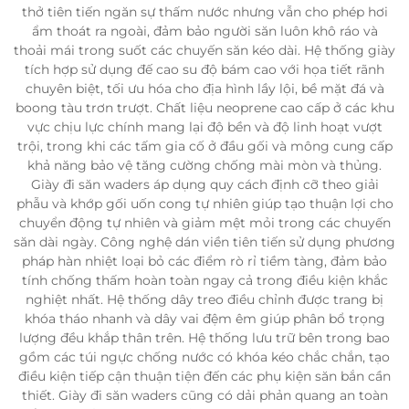
thở tiên tiến ngăn sự thấm nước nhưng vẫn cho phép hơi
ẩm thoát ra ngoài, đảm bảo người săn luôn khô ráo và
thoải mái trong suốt các chuyến săn kéo dài. Hệ thống giày
tích hợp sử dụng đế cao su độ bám cao với họa tiết rãnh
chuyên biệt, tối ưu hóa cho địa hình lầy lội, bề mặt đá và
boong tàu trơn trượt. Chất liệu neoprene cao cấp ở các khu
vực chịu lực chính mang lại độ bền và độ linh hoạt vượt
trội, trong khi các tấm gia cố ở đầu gối và mông cung cấp
khả năng bảo vệ tăng cường chống mài mòn và thủng.
Giày đi săn waders áp dụng quy cách định cỡ theo giải
phẫu và khớp gối uốn cong tự nhiên giúp tạo thuận lợi cho
chuyển động tự nhiên và giảm mệt mỏi trong các chuyến
săn dài ngày. Công nghệ dán viền tiên tiến sử dụng phương
pháp hàn nhiệt loại bỏ các điểm rò rỉ tiềm tàng, đảm bảo
tính chống thấm hoàn toàn ngay cả trong điều kiện khắc
nghiệt nhất. Hệ thống dây treo điều chỉnh được trang bị
khóa tháo nhanh và dây vai đệm êm giúp phân bổ trọng
lượng đều khắp thân trên. Hệ thống lưu trữ bên trong bao
gồm các túi ngực chống nước có khóa kéo chắc chắn, tạo
điều kiện tiếp cận thuận tiện đến các phụ kiện săn bắn cần
thiết. Giày đi săn waders cũng có dải phản quang an toàn