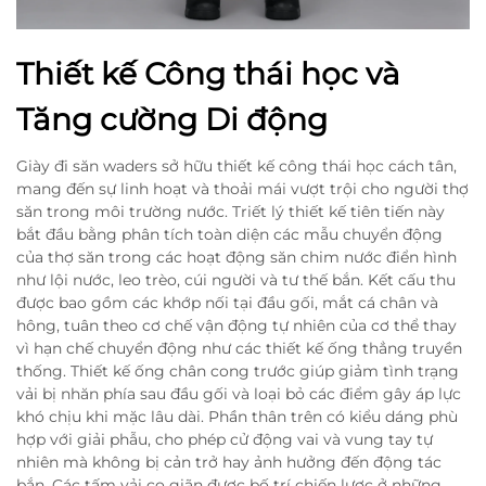
Thiết kế Công thái học và
Tăng cường Di động
Giày đi săn waders sở hữu thiết kế công thái học cách tân,
mang đến sự linh hoạt và thoải mái vượt trội cho người thợ
săn trong môi trường nước. Triết lý thiết kế tiên tiến này
bắt đầu bằng phân tích toàn diện các mẫu chuyển động
của thợ săn trong các hoạt động săn chim nước điển hình
như lội nước, leo trèo, cúi người và tư thế bắn. Kết cấu thu
được bao gồm các khớp nối tại đầu gối, mắt cá chân và
hông, tuân theo cơ chế vận động tự nhiên của cơ thể thay
vì hạn chế chuyển động như các thiết kế ống thẳng truyền
thống. Thiết kế ống chân cong trước giúp giảm tình trạng
vải bị nhăn phía sau đầu gối và loại bỏ các điểm gây áp lực
khó chịu khi mặc lâu dài. Phần thân trên có kiểu dáng phù
hợp với giải phẫu, cho phép cử động vai và vung tay tự
nhiên mà không bị cản trở hay ảnh hưởng đến động tác
bắn. Các tấm vải co giãn được bố trí chiến lược ở những