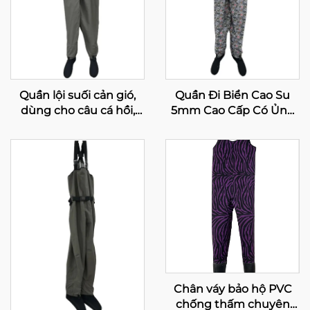
Quần lội suối cản gió,
Quần Đi Biển Cao Su
dùng cho câu cá hồi,
5mm Cao Cấp Có Ủng
thoáng khí, làm bằng
Cho Câu Cá Và Săn Bắn,
neoprene chống nước,
Quần Đi Biển Cách
có tất chống nước,
Nhiệt Cho Câu Cá
chống thấm 100%
Chân váy bảo hộ PVC
chống thấm chuyên