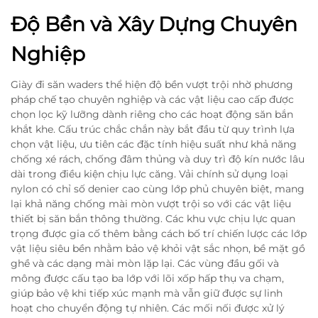
Độ Bền và Xây Dựng Chuyên
Nghiệp
Giày đi săn waders thể hiện độ bền vượt trội nhờ phương
pháp chế tạo chuyên nghiệp và các vật liệu cao cấp được
chọn lọc kỹ lưỡng dành riêng cho các hoạt động săn bắn
khắt khe. Cấu trúc chắc chắn này bắt đầu từ quy trình lựa
chọn vật liệu, ưu tiên các đặc tính hiệu suất như khả năng
chống xé rách, chống đâm thủng và duy trì độ kín nước lâu
dài trong điều kiện chịu lực căng. Vải chính sử dụng loại
nylon có chỉ số denier cao cùng lớp phủ chuyên biệt, mang
lại khả năng chống mài mòn vượt trội so với các vật liệu
thiết bị săn bắn thông thường. Các khu vực chịu lực quan
trọng được gia cố thêm bằng cách bố trí chiến lược các lớp
vật liệu siêu bền nhằm bảo vệ khỏi vật sắc nhọn, bề mặt gồ
ghề và các dạng mài mòn lặp lại. Các vùng đầu gối và
mông được cấu tạo ba lớp với lõi xốp hấp thụ va chạm,
giúp bảo vệ khi tiếp xúc mạnh mà vẫn giữ được sự linh
hoạt cho chuyển động tự nhiên. Các mối nối được xử lý