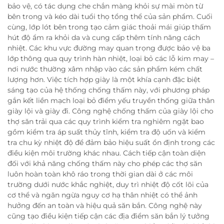
bảo vệ, có tác dụng che chắn màng khỏi sự mài mòn từ
bên trong và kéo dài tuổi thọ tổng thể của sản phẩm. Cuối
cùng, lớp lót bên trong tạo cảm giác thoải mái giúp thấm
hút độ ẩm ra khỏi da và cung cấp thêm tính năng cách
nhiệt. Các khu vực đường may quan trọng được bảo vệ ba
lớp thông qua quy trình hàn nhiệt, loại bỏ các lỗ kim may –
nơi nước thường xâm nhập vào các sản phẩm kém chất
lượng hơn. Việc tích hợp giày là một khía cạnh đặc biệt
sáng tạo của hệ thống chống thấm này, với phương pháp
gắn kết liền mạch loại bỏ điểm yếu truyền thống giữa thân
giày lội và giày đi. Công nghệ chống thấm của giày lội cho
thợ săn trải qua các quy trình kiểm tra nghiêm ngặt bao
gồm kiểm tra áp suất thủy tĩnh, kiểm tra độ uốn và kiểm
tra chu kỳ nhiệt độ để đảm bảo hiệu suất ổn định trong các
điều kiện môi trường khác nhau. Cách tiếp cận toàn diện
đối với khả năng chống thấm này cho phép các thợ săn
luôn hoàn toàn khô ráo trong thời gian dài ở các môi
trường dưới nước khắc nghiệt, duy trì nhiệt độ cốt lõi của
cơ thể và ngăn ngừa nguy cơ hạ thân nhiệt có thể ảnh
hưởng đến an toàn và hiệu quả săn bắn. Công nghệ này
cũng tạo điều kiện tiếp cận các địa điểm săn bắn lý tưởng