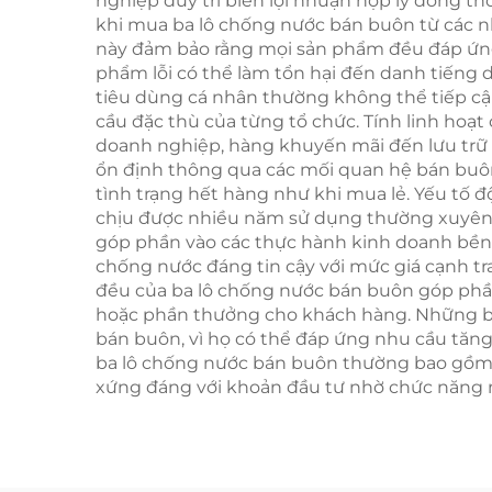
nghiệp duy trì biên lợi nhuận hợp lý đồng t
khi mua ba lô chống nước bán buôn từ các nhà
này đảm bảo rằng mọi sản phẩm đều đáp ứng 
phẩm lỗi có thể làm tổn hại đến danh tiếng
tiêu dùng cá nhân thường không thể tiếp cậ
cầu đặc thù của từng tổ chức. Tính linh ho
doanh nghiệp, hàng khuyến mãi đến lưu trữ 
ổn định thông qua các mối quan hệ bán buôn 
tình trạng hết hàng như khi mua lẻ. Yếu tố độ
chịu được nhiều năm sử dụng thường xuyên m
góp phần vào các thực hành kinh doanh bền 
chống nước đáng tin cậy với mức giá cạnh tr
đều của ba lô chống nước bán buôn góp phầ
hoặc phần thưởng cho khách hàng. Những biế
bán buôn, vì họ có thể đáp ứng nhu cầu tăn
ba lô chống nước bán buôn thường bao gồm các
xứng đáng với khoản đầu tư nhờ chức năng n