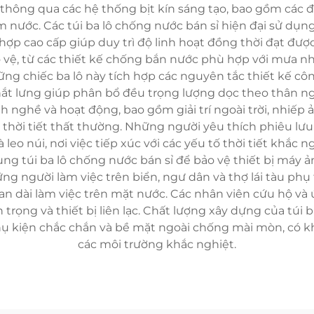
thông qua các hệ thống bịt kín sáng tạo, bao gồm các 
nước. Các túi ba lô chống nước bán sỉ hiện đại sử dụng 
p cao cấp giúp duy trì độ linh hoạt đồng thời đạt được
vệ, từ các thiết kế chống bắn nước phù hợp với mưa n
g chiếc ba lô này tích hợp các nguyên tắc thiết kế côn
hắt lưng giúp phân bổ đều trọng lượng dọc theo thân ng
h nghề và hoạt động, bao gồm giải trí ngoài trời, nhiếp
 thời tiết thất thường. Những người yêu thích phiêu lưu
leo núi, nơi việc tiếp xúc với các yếu tố thời tiết khắc 
g túi ba lô chống nước bán sỉ để bảo vệ thiết bị máy ả
g người làm việc trên biển, ngư dân và thợ lái tàu phụ 
gian dài làm việc trên mặt nước. Các nhân viên cứu hộ và
 trọng và thiết bị liên lạc. Chất lượng xây dựng của tú
hụ kiện chắc chắn và bề mặt ngoài chống mài mòn, có kh
các môi trường khắc nghiệt.