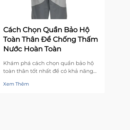
Cách Chọn Quần Bảo Hộ
Cá
Toàn Thân Để Chống Thấm
Ba
Nước Hoàn Toàn
Và
Khám phá cách chọn quần bảo hộ
Khá
toàn thân tốt nhất để có khả năng
cá b
chống thấm nước, sự thoải mái và
hoạt
Xem Thêm
Xem
độ bền trong điều kiện khắc nghiệt.
tho
Tìm ra sản phẩm phù hợp nhất với
hìn
bạn ngay hôm nay.
trọ
suố
hoà
nay.