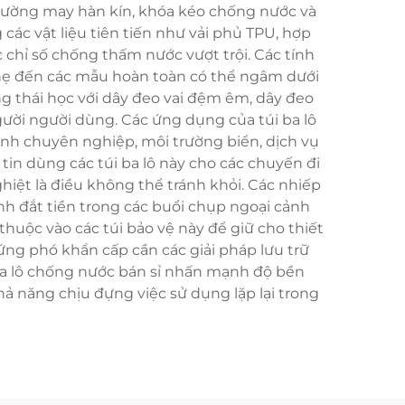
đường may hàn kín, khóa kéo chống nước và
các vật liệu tiên tiến như vải phủ TPU, hợp
 chỉ số chống thấm nước vượt trội. Các tính
hẹ đến các mẫu hoàn toàn có thể ngâm dưới
g thái học với dây đeo vai đệm êm, dây đeo
ười người dùng. Các ứng dụng của túi ba lô
 ảnh chuyên nghiệp, môi trường biển, dịch vụ
 tin dùng các túi ba lô này cho các chuyến đi
nghiệt là điều không thể tránh khỏi. Các nhiếp
nh đắt tiền trong các buổi chụp ngoại cảnh
thuộc vào các túi bảo vệ này để giữ cho thiết
 ứng phó khẩn cấp cần các giải pháp lưu trữ
i ba lô chống nước bán sỉ nhấn mạnh độ bền
ả năng chịu đựng việc sử dụng lặp lại trong