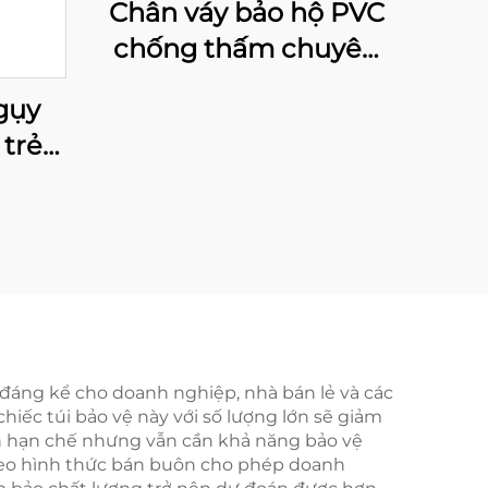
Chân váy bảo hộ PVC
chống thấm chuyên
nghiệp dành cho nam
gụy
giới, thiết kế tùy chỉnh,
 trẻ
áo cứu sinh nhiều
màu cho trẻ em, phụ
kiện an toàn khi câu
cá
 đáng kể cho doanh nghiệp, nhà bán lẻ và các
iếc túi bảo vệ này với số lượng lớn sẽ giảm
ch hạn chế nhưng vẫn cần khả năng bảo vệ
theo hình thức bán buôn cho phép doanh