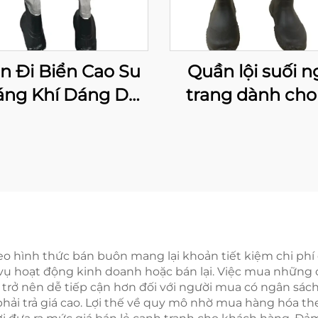
n Đi Biển Cao Su
Quần lội suối n
áng Khí Dáng Dài
trang dành cho
 Ngang Eo, Quần
em
Biển Chống Thấm
c Cho Câu Cá Và
Săn Bắn
o hình thức bán buôn mang lại khoản tiết kiệm chi phí
ụ hoạt động kinh doanh hoặc bán lại. Việc mua những ch
g trở nên dễ tiếp cận hơn đối với người mua có ngân sá
hải trả giá cao. Lợi thế về quy mô nhờ mua hàng hóa 