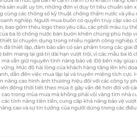
hời đưa ra mức giá bán lẻ cạnh tranh cho khách hàng. Đ
 sản xuất uy tín, những đơn vị duy trì tiêu chuẩn sản xu
cùng các thông số kỹ thuật chống thấm nước và yêu cầ
 doanh nghiệp. Người mua buôn có quyền truy cập vào 
n, bao gồm thêu logo theo yêu cầu, các phối màu cụ thể
ạt của ba lô chống nước bán buôn khiến chúng phù hợp v
thiết bị chuyên dụng trong nhiều ngành công nghiệp. 
đã thiết lập, đảm bảo sẵn có sản phẩm trong các giai 
 bền mang lại giá trị dài hạn vượt trội, vì các mẫu ba 
à vẫn giữ nguyên tính năng bảo vệ. Độ bền này giúp gi
vững. Mức độ hài lòng của khách hàng tăng lên khi do
anh, dẫn đến việc mua lặp lại và truyền miệng tích cực
n nâng cao hình ảnh thương hiệu đối với các công ty 
n động thời tiết theo mùa ít gây vấn đề hơn đối với cá
g cao trong mùa mưa mà không phải vội vàng tìm nhà cu
 tính năng tiên tiến, cung cấp khả năng bảo vệ vượt tr
âng cao và sự tin tưởng của người dùng trong các điều 