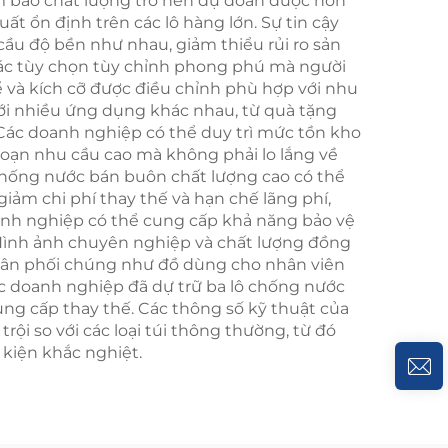
ảm bảo chất lượng trở nên dự đoán được hơn
ất ổn định trên các lô hàng lớn. Sự tin cậy
u độ bền như nhau, giảm thiểu rủi ro sản
các tùy chọn tùy chỉnh phong phú mà người
 và kích cỡ được điều chỉnh phù hợp với nhu
ới nhiều ứng dụng khác nhau, từ quà tặng
Các doanh nghiệp có thể duy trì mức tồn kho
đoạn nhu cầu cao mà không phải lo lắng về
lô chống nước bán buôn chất lượng cao có thể
ảm chi phí thay thế và hạn chế lãng phí,
anh nghiệp có thể cung cấp khả năng bảo vệ
. Hình ảnh chuyên nghiệp và chất lượng đồng
phân phối chúng như đồ dùng cho nhân viên
c doanh nghiệp đã dự trữ ba lô chống nước
ng cấp thay thế. Các thông số kỹ thuật của
ội so với các loại túi thông thường, từ đó
kiện khắc nghiệt.