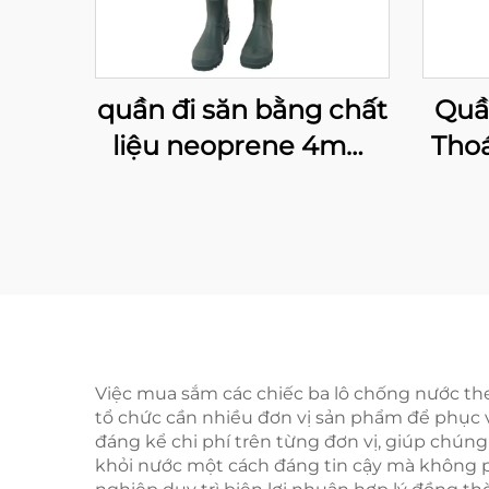
quần đi săn bằng chất
Quầ
liệu neoprene 4mm
Tho
tốt nhất, loại mặc cả
Đến
thân, có giày PVC
Đi 
Nướ
Việc mua sắm các chiếc ba lô chống nước the
tổ chức cần nhiều đơn vị sản phẩm để phục v
đáng kể chi phí trên từng đơn vị, giúp chún
khỏi nước một cách đáng tin cậy mà không p