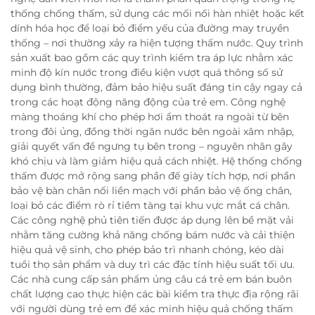
thống chống thấm, sử dụng các mối nối hàn nhiệt hoặc kết
dính hóa học để loại bỏ điểm yếu của đường may truyền
thống – nơi thường xảy ra hiện tượng thấm nước. Quy trình
sản xuất bao gồm các quy trình kiểm tra áp lực nhằm xác
minh độ kín nước trong điều kiện vượt quá thông số sử
dụng bình thường, đảm bảo hiệu suất đáng tin cậy ngay cả
trong các hoạt động năng động của trẻ em. Công nghệ
màng thoáng khí cho phép hơi ẩm thoát ra ngoài từ bên
trong đôi ủng, đồng thời ngăn nước bên ngoài xâm nhập,
giải quyết vấn đề ngưng tụ bên trong – nguyên nhân gây
khó chịu và làm giảm hiệu quả cách nhiệt. Hệ thống chống
thấm được mở rộng sang phần đế giày tích hợp, nơi phần
bảo vệ bàn chân nối liền mạch với phần bảo vệ ống chân,
loại bỏ các điểm rò rỉ tiềm tàng tại khu vực mắt cá chân.
Các công nghệ phủ tiên tiến được áp dụng lên bề mặt vải
nhằm tăng cường khả năng chống bám nước và cải thiện
hiệu quả vệ sinh, cho phép bảo trì nhanh chóng, kéo dài
tuổi thọ sản phẩm và duy trì các đặc tính hiệu suất tối ưu.
Các nhà cung cấp sản phẩm ủng câu cá trẻ em bán buôn
chất lượng cao thực hiện các bài kiểm tra thực địa rộng rãi
với người dùng trẻ em để xác minh hiệu quả chống thấm