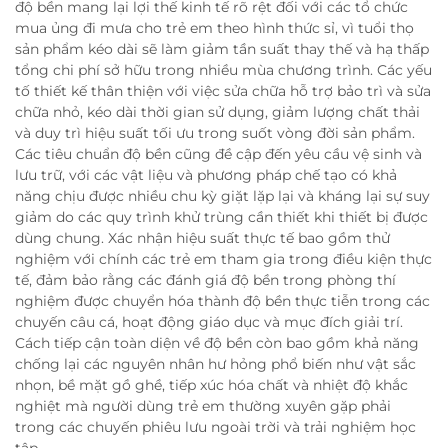
độ bền mang lại lợi thế kinh tế rõ rệt đối với các tổ chức
mua ủng đi mưa cho trẻ em theo hình thức sỉ, vì tuổi thọ
sản phẩm kéo dài sẽ làm giảm tần suất thay thế và hạ thấp
tổng chi phí sở hữu trong nhiều mùa chương trình. Các yếu
tố thiết kế thân thiện với việc sửa chữa hỗ trợ bảo trì và sửa
chữa nhỏ, kéo dài thời gian sử dụng, giảm lượng chất thải
và duy trì hiệu suất tối ưu trong suốt vòng đời sản phẩm.
Các tiêu chuẩn độ bền cũng đề cập đến yêu cầu vệ sinh và
lưu trữ, với các vật liệu và phương pháp chế tạo có khả
năng chịu được nhiều chu kỳ giặt lặp lại và kháng lại sự suy
giảm do các quy trình khử trùng cần thiết khi thiết bị được
dùng chung. Xác nhận hiệu suất thực tế bao gồm thử
nghiệm với chính các trẻ em tham gia trong điều kiện thực
tế, đảm bảo rằng các đánh giá độ bền trong phòng thí
nghiệm được chuyển hóa thành độ bền thực tiễn trong các
chuyến câu cá, hoạt động giáo dục và mục đích giải trí.
Cách tiếp cận toàn diện về độ bền còn bao gồm khả năng
chống lại các nguyên nhân hư hỏng phổ biến như vật sắc
nhọn, bề mặt gồ ghề, tiếp xúc hóa chất và nhiệt độ khắc
nghiệt mà người dùng trẻ em thường xuyên gặp phải
trong các chuyến phiêu lưu ngoài trời và trải nghiệm học
tập.