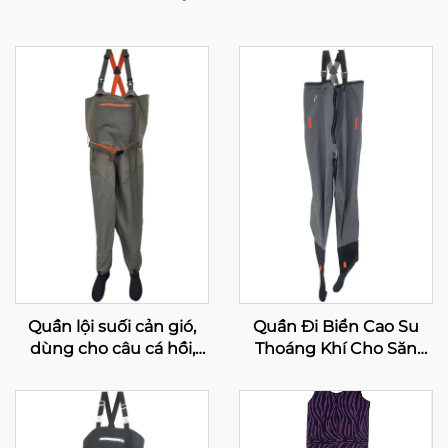
Quần lội suối cản gió,
Quần Đi Biển Cao Su
dùng cho câu cá hồi,
Thoáng Khí Cho Săn
thoáng khí, làm bằng
Bắn, Quần Đi Biển Câu
neoprene chống nước,
Cá Fly Chống Thấm
có tất chống nước,
Nước, Quần Đi Biển Cao
chống thấm 100%
Su Thoáng Khí Có Ủng