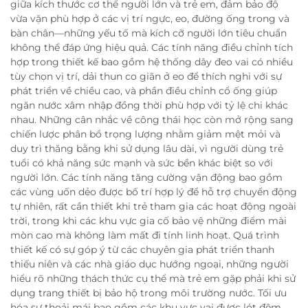
giữa kích thước cơ thể người lớn và trẻ em, đảm bảo độ
vừa vặn phù hợp ở các vị trí ngực, eo, đường ống trong và
bàn chân—những yếu tố mà kích cỡ người lớn tiêu chuẩn
không thể đáp ứng hiệu quả. Các tính năng điều chỉnh tích
hợp trong thiết kế bao gồm hệ thống dây đeo vai có nhiều
tùy chọn vị trí, dải thun co giãn ở eo để thích nghi với sự
phát triển về chiều cao, và phần điều chỉnh cổ ống giúp
ngăn nước xâm nhập đồng thời phù hợp với tỷ lệ chi khác
nhau. Những cân nhắc về công thái học còn mở rộng sang
chiến lược phân bổ trọng lượng nhằm giảm mệt mỏi và
duy trì thăng bằng khi sử dụng lâu dài, vì người dùng trẻ
tuổi có khả năng sức mạnh và sức bền khác biệt so với
người lớn. Các tính năng tăng cường vận động bao gồm
các vùng uốn dẻo được bố trí hợp lý để hỗ trợ chuyển động
tự nhiên, rất cần thiết khi trẻ tham gia các hoạt động ngoài
trời, trong khi các khu vực gia cố bảo vệ những điểm mài
mòn cao mà không làm mất đi tính linh hoạt. Quá trình
thiết kế có sự góp ý từ các chuyên gia phát triển thanh
thiếu niên và các nhà giáo dục hướng ngoại, những người
hiểu rõ những thách thức cụ thể mà trẻ em gặp phải khi sử
dụng trang thiết bị bảo hộ trong môi trường nước. Tối ưu
hóa sự thoải mái bao gồm các khu vực vai được lót đệm,