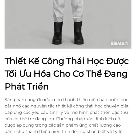
Thiết Kế Công Thái Học Được
Tối Ưu Hóa Cho Cơ Thể Đang
Phát Triển
Sản phẩm ủng đi nước cho thanh thiếu niên bán buôn nổi
bật nhờ các nguyên tắc thiết kế công thái học chuyên biệt,
đáp ứng các yêu cầu sinh lý và mô hình phát triển đặc thù
của cơ thể trẻ đang lớn. Phương pháp xác định kích cỡ
được áp dụng trong các sản phẩm ủng chất lượng cao
dành cho thanh thiếu niên tính đến sự khác biệt về tỷ lệ