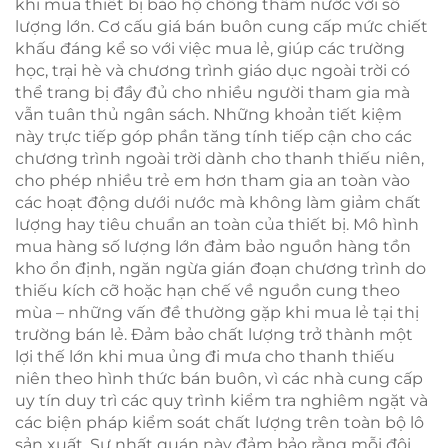
khi mua thiết bị bảo hộ chống thấm nước với số
lượng lớn. Cơ cấu giá bán buôn cung cấp mức chiết
khấu đáng kể so với việc mua lẻ, giúp các trường
học, trại hè và chương trình giáo dục ngoài trời có
thể trang bị đầy đủ cho nhiều người tham gia mà
vẫn tuân thủ ngân sách. Những khoản tiết kiệm
này trực tiếp góp phần tăng tính tiếp cận cho các
chương trình ngoài trời dành cho thanh thiếu niên,
cho phép nhiều trẻ em hơn tham gia an toàn vào
các hoạt động dưới nước mà không làm giảm chất
lượng hay tiêu chuẩn an toàn của thiết bị. Mô hình
mua hàng số lượng lớn đảm bảo nguồn hàng tồn
kho ổn định, ngăn ngừa gián đoạn chương trình do
thiếu kích cỡ hoặc hạn chế về nguồn cung theo
mùa – những vấn đề thường gặp khi mua lẻ tại thị
trường bán lẻ. Đảm bảo chất lượng trở thành một
lợi thế lớn khi mua ủng đi mưa cho thanh thiếu
niên theo hình thức bán buôn, vì các nhà cung cấp
uy tín duy trì các quy trình kiểm tra nghiêm ngặt và
các biện pháp kiểm soát chất lượng trên toàn bộ lô
sản xuất. Sự nhất quán này đảm bảo rằng mỗi đôi