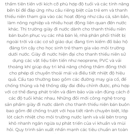
thấm tiên tiến với kích cỡ phù hợp độ tuổi và các tính năng
bền bỉ để đáp ứng nhu cầu riêng biệt của trẻ em và thanh
thiếu niên tham gia vào các hoạt động như câu cá, săn bắn,
làm nông nghiệp và nhiều hoạt động liên quan đến nước
khác. Thị trường giày đi nước dành cho thanh thiếu niên
bán buôn phục vụ các nhà bán lẻ, nhà phân phối thiết bị
ngoài trời và các cơ sở giáo dục đang tìm kiếm đồ bảo hộ
đáng tin cậy cho học sinh trẻ tham gia vào môi trường
dưới nước. Giày đi nước hiện đại cho thanh thiếu niên sử
dụng các vật liệu tiên tiến như neoprene, PVC và vải
thoáng khí giúp duy trì khả năng chống thấm đồng thời
cho phép di chuyển thoải mái và điều tiết nhiệt độ hiệu
quả. Cấu tạo thường bao gồm các đường may gia cố, đế
chống thủng và hệ thống dây đai điều chỉnh được, phù hợp
với cơ thể đang phát triển và đảm bảo vừa vặn đúng cách ở
các độ tuổi khác nhau. Những đổi mới công nghệ trong
sản phẩm giày đi nước dành cho thanh thiếu niên bán buôn
bao gồm đế chống trượt với họa tiết rãnh chuyên biệt, lớp
lót cách nhiệt cho môi trường nước lạnh và vải bên trong
khô nhanh ngăn ngừa sự phát triển của vi khuẩn và mùi
hôi. Quy trình sản xuất nhấn mạnh các tiêu chuẩn an toàn