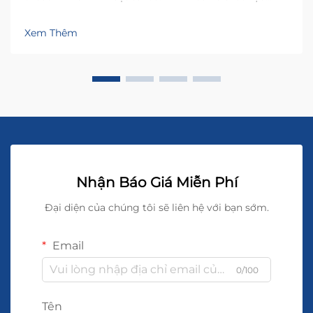
thoáng khí, kiểu dáng vừa vặn theo hình thể và các
tính năng quan trọng đảm bảo sự thoải mái trong
Xem Thêm
suốt cả ngày. Tìm được cặp quần hoàn hảo dành cho
bạn ngay hôm nay.
Nhận Báo Giá Miễn Phí
Đại diện của chúng tôi sẽ liên hệ với bạn sớm.
Email
0/100
Tên