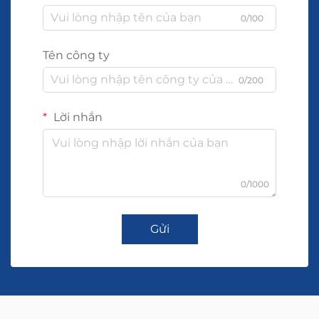
0/100
Tên công ty
0/200
Lời nhắn
0/1000
Gửi