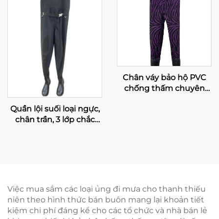
100% Chống Nước
Chân váy bảo hộ PVC
chống thấm chuyên
nghiệp dành cho nam
Quần lội suối loại ngực,
giới, thiết kế tùy chỉnh,
chân trần, 3 lớp chắc
áo cứu sinh nhiều màu
chắn, chống nước, giữ
cho trẻ em, phụ kiện an
nhiệt, dùng cho câu cá
toàn khi câu cá
và săn bắn ở nam giới
Việc mua sắm các loại ủng đi mưa cho thanh thiếu
niên theo hình thức bán buôn mang lại khoản tiết
kiệm chi phí đáng kể cho các tổ chức và nhà bán lẻ