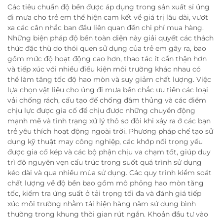
Các tiêu chuẩn độ bền được áp dụng trong sản xuất sỉ ủng
đi mưa cho trẻ em thể hiện cam kết về giá trị lâu dài, vượt
xa các cân nhắc ban đầu liên quan đến chi phí mua hàng.
Những biện pháp độ bền toàn diện này giải quyết các thách
thức đặc thù do thói quen sử dụng của trẻ em gây ra, bao
gồm mức độ hoạt động cao hơn, thao tác ít cẩn thận hơn
và tiếp xúc với nhiều điều kiện môi trường khác nhau có
thể làm tăng tốc độ hao mòn và suy giảm chất lượng. Việc
lựa chọn vật liệu cho ủng đi mưa bền chắc ưu tiên các loại
vải chống rách, cấu tạo đế chống đâm thủng và các điểm
chịu lực được gia cố để chịu được những chuyển động
mạnh mẽ và tình trạng xử lý thô sơ đôi khi xảy ra ở các bạn
trẻ yêu thích hoạt động ngoài trời. Phương pháp chế tạo sử
dụng kỹ thuật may công nghiệp, các khớp nối trọng yếu
được gia cố kép và các bộ phận chịu va chạm tốt, giúp duy
trì độ nguyên vẹn cấu trúc trong suốt quá trình sử dụng
kéo dài và qua nhiều mùa sử dụng. Các quy trình kiểm soát
chất lượng về độ bền bao gồm mô phỏng hao mòn tăng
tốc, kiểm tra ứng suất ở tải trọng tối đa và đánh giá tiếp
xúc môi trường nhằm tái hiện hàng năm sử dụng bình
thường trong khung thời gian rút ngắn. Khoản đầu tư vào