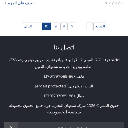
2025/08/01
تعرف على المزيد >
...
السابق
1
7
8
9
10
11
التالي
اتصل بنا
Add: غرفة 701، المبنى 2، بلازا بو فا جيانغ تشينغ، طريق جينجي رقم 778،
منطقة بودونغ الجديدة، شنغهاي، الصين
هاتف:
+86-13701797089
البريد الإلكتروني:
[email protected]
جوال:
+86-13701797089
حقوق النشر © 2026 شركة شنغهاي التجارية جود. جميع الحقوق محفوظة
سياسة الخصوصية