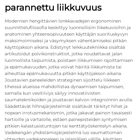
parannettu liikkuvuus
Modernien hengittävien lonkkavadejen ergonominen
suunnittelufilosofia keskittyy luonnollisiin liikekuvioihin ja
anatominen yhteensopivuuteen käyttäjän suorituskyvyn
maksimoimiseksi ja väsymyksen vähentämiseksi pitkän
käyttöjakson aikana. Edistynyt leikkuutekniikka sisältää
artikuloidut polvikonstruktiot, jotka noudattavat jalan
luonnollista taipumista, poistaen liikkumisen rajoittamisen
ja epämukavuuden, jotka voivat häiritä liikkumista tai
aiheuttaa epämukavuutta pitkän käyttöjakson aikana.
Joustavien paneeleiden strateginen sijoittelu liikkeen
tiheissä alueissa mahdollistaa dynaamisen taipumisen,
samalla kun vesitiiviys säilyy innovatiivisten
saumatekniikoiden ja joustavan kalvon integroinnin avulla.
Säädettävät hihnajärjestelmät sisältävät tärkityt hihat ja
nopean irrotusmekanismin, jotka jakavat painon tasaisesti
hartioille ja vartalolle, estäen painepisteiden syntymisen
pitkien kalastusistuntojen tai kenttätyöskentelyn aikana.
Vadekengän yhdistämisjärjestelmä luo saumattoman
yhteyden vadekappaleen ja jalanjäljen välille, käyttäen