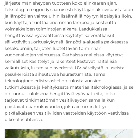
järjestelmän eheyden tuotteen koko elinkaaren ajan.
Teknologia reagoi dynaamisesti käyttäjän aktiivisuustasoon
ja lämpötilan vaihteluihin lisäämällä höyryn läpäisyä silloin,
kun käyttäjä tuottaa enemmän lämpöä ja kosteutta
voimakkaiden toimintojen aikana. Laadukkaissa
hengittävissä vyövaatteissa käytetyt kalvoratkaisut
säilyttävät suorituskykynsä lämpötila-alueella pakkasesta
kesäkuumiin, tarjoten luotettavan toiminnan
vuodenaikojen vaihtuessa. Parhaissa malleissa käytetyt
kemialliset käsittelyt ja rakenteet kestävät haitallisia
vaikutuksia, kuten suolavedestä, UV-säteilystä ja useista
pesukerroista aiheutuvaa haurastumista. Tämä
teknologinen edistysaskel on tulosta vuosien
tutkimuksesta ja kehityksestä materiaaliteknologiassa, ja se
on tuonut tuloksena hengittäviä vyövaatteita, jotka
tarjoavat tinkimättömän vesitiiveyden samalla kun
poistavat epämukavuuden, joka aiemmin liittyi
pitkäaikaiseen vesitiiviiden vaatteiden käyttöön vaativissa
ulko-olosuhteissa.