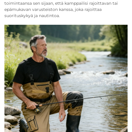
toimintaansa sen sijaan, että kamppailisi rajoittavan tai
epämukavan varusteiston kanssa, joka rajoittaa
suorituskykyä ja nautintoa.