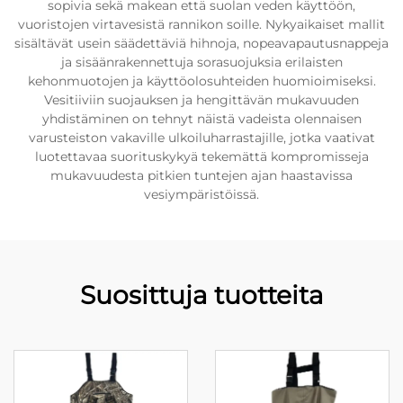
sopivia sekä makean että suolan veden käyttöön,
vuoristojen virtavesistä rannikon soille. Nykyaikaiset mallit
sisältävät usein säädettäviä hihnoja, nopeavapautusnappeja
ja sisäänrakennettuja sorasuojuksia erilaisten
kehonmuotojen ja käyttöolosuhteiden huomioimiseksi.
Vesitiiviin suojauksen ja hengittävän mukavuuden
yhdistäminen on tehnyt näistä vadeista olennaisen
varusteiston vakaville ulkoiluharrastajille, jotka vaativat
luotettavaa suorituskykyä tekemättä kompromisseja
mukavuudesta pitkien tuntejen ajan haastavissa
vesiympäristöissä.
Suosittuja tuotteita