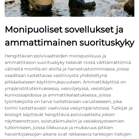
Monipuoliset sovellukset ja
ammattimainen suorituskyky
Hengittävien polvivaatteiden monipuolisuus ja
ammattitason suorituskyky tekevät niistä välttämättömiä
välineitä monilla eri aloilla ja harrastustoiminnassa, joissa
vaaditaan luotettavaa vesitiiviystä yhdistettynä
pitkäaikaiseen käyttömukavuuteen. Ammatti­käyttöä on
ympäristötutkimuksessa, vesiviljelyssä, vesistöjen
kunnossapidossa ja ammatti­kalastuksessa, joissa
työntekijöillä on tarve luotettavaan varusteeseen, joka
toimii luotettavasti vaativissa vesiympäristöissä. Tutkijat ja
biologit käyttävät hengittäviä polvivaatteita jokien
näytteenottoon, soistutkimuksiin ja vesiekosysteemien
tutkimiseen, joissa liikkuvuus ja mukavuus pitkien
havaintojaksojen aikana ovat ratkaisevia tarkkojen tietojen