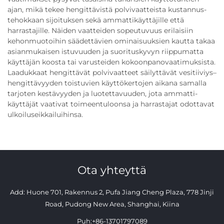
ajan, mikä tekee hengittävistä polvivaatteista kustannus­
tehokkaan sijoituksen sekä ammatti­käyttäjille että
harrastajille. Näiden vaatteiden sopeutuvuus erilaisiin
kehonmuotoihin säädettävien ominaisuuksien kautta takaa
asianmukaisen istuvuuden ja suorituskyvyn riippumatta
käyttäjän koosta tai varusteiden kokoonpanovaatimuksista.
Laadukkaat hengittävät polvivaatteet säilyttävät vesitiiviys–
hengittävyyden toistuvien käyttökertojen aikana samalla
tarjoten kestävyyden ja luotettavuuden, jota ammatti­
käyttäjät vaativat toimeentuloonsa ja harrastajat odottavat
ulkoilu­seikkailuihinsa.
Ota yhteyttä
Add: Huone 701, Rakennus 2, Pufa Jiang Cheng Plaza, 778 Jinji
Road, Pudong New Area, Shanghai, Kiina
Puh:
+86-13701797089