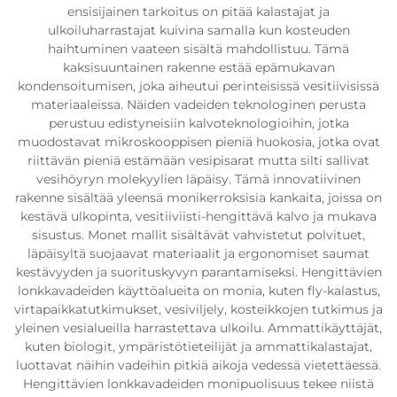
ensisijainen tarkoitus on pitää kalastajat ja
ulkoiluharrastajat kuivina samalla kun kosteuden
haihtuminen vaateen sisältä mahdollistuu. Tämä
kaksisuuntainen rakenne estää epämukavan
kondensoitumisen, joka aiheutui perinteisissä vesitiivisissä
materiaaleissa. Näiden vadeiden teknologinen perusta
perustuu edistyneisiin kalvoteknologioihin, jotka
muodostavat mikroskooppisen pieniä huokosia, jotka ovat
riittävän pieniä estämään vesipisarat mutta silti sallivat
vesihöyryn molekyylien läpäisy. Tämä innovatiivinen
rakenne sisältää yleensä monikerroksisia kankaita, joissa on
kestävä ulkopinta, vesitiiviisti-hengittävä kalvo ja mukava
sisustus. Monet mallit sisältävät vahvistetut polvituet,
läpäisyltä suojaavat materiaalit ja ergonomiset saumat
kestävyyden ja suorituskyvyn parantamiseksi. Hengittävien
lonkkavadeiden käyttöalueita on monia, kuten fly-kalastus,
virtapaikkatutkimukset, vesiviljely, kosteikkojen tutkimus ja
yleinen vesialueilla harrastettava ulkoilu. Ammattikäyttäjät,
kuten biologit, ympäristötieteilijät ja ammattikalastajat,
luottavat näihin vadeihin pitkiä aikoja vedessä vietettäessä.
Hengittävien lonkkavadeiden monipuolisuus tekee niistä