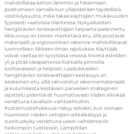
mahdollistaa kehon lämmön ja hikiemisen
poistumisen samalla kun ylläpidetään täydellistä
vesitiiviysuutta, mikä takaa käyttäjien mukavuuden
fyysisesti vaativissa tilanteissa. Nykyaikaisten
hengittävien lonkkavettäjien tarjoama parannettu
liikkuvuus on toinen merkittävä etu, sillä joustavat
materiaalit ja ergonominen rakenne mahdollistavat
luonnollisen liikkeen ilman rajoituksia. Käyttäjät
voivat vaeltaa eri syvyisissä vesissä, kiivetä esteiden
yli ja pitää tasapainonsa liukkailla pinnoilla
luottavaisesti ja helposti. Laadukkaiden
hengittävien lonkkavettäjien kestävyys on
keskeinen etu, sillä vahvistetut rakennemateriaalit
ja kulumisesta kestävien paneelien strateginen
sijoittelu pidentävät huomattavasti niiden elinikää
verrattuna tavallisiin vaihtoehtoihin.
Kustannustehokkuus näkyy selvästi, kun otetaan
huomioon näiden vettäjien pitkäikäisyys ja
suorituskyky verrattuna usein vaihdettaviin
heikompiin tuotteisiin. Lämpötilan