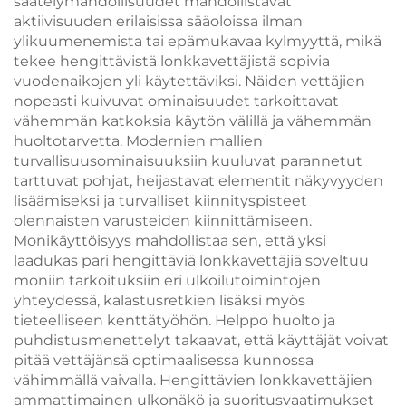
säätelymahdollisuudet mahdollistavat
aktiivisuuden erilaisissa sääoloissa ilman
ylikuumenemista tai epämukavaa kylmyyttä, mikä
tekee hengittävistä lonkkavettäjistä sopivia
vuodenaikojen yli käytettäviksi. Näiden vettäjien
nopeasti kuivuvat ominaisuudet tarkoittavat
vähemmän katkoksia käytön välillä ja vähemmän
huoltotarvetta. Modernien mallien
turvallisuusominaisuuksiin kuuluvat parannetut
tarttuvat pohjat, heijastavat elementit näkyvyyden
lisäämiseksi ja turvalliset kiinnityspisteet
olennaisten varusteiden kiinnittämiseen.
Monikäyttöisyys mahdollistaa sen, että yksi
laadukas pari hengittäviä lonkkavettäjiä soveltuu
moniin tarkoituksiin eri ulkoilutoimintojen
yhteydessä, kalastusretkien lisäksi myös
tieteelliseen kenttätyöhön. Helppo huolto ja
puhdistusmenettelyt takaavat, että käyttäjät voivat
pitää vettäjänsä optimaalisessa kunnossa
vähimmällä vaivalla. Hengittävien lonkkavettäjien
ammattimainen ulkonäkö ja suoritusvaatimukset