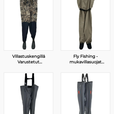
Villastuskengillä
Fly Fishing -
Varustetut
mukavillasuojat
Neopreeniset
Hengittävät Vesitiiviit
Metsästysasusteet,
Sukkapohjaiset
1600g Eristetyt
Jokisuojat
Kumikengät