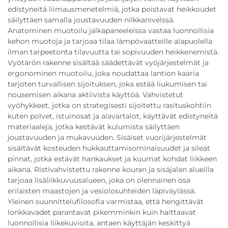
edistyneitä liimausmenetelmiä, jotka poistavat heikkoudet
säilyttäen samalla joustavuuden nilkkanivelssä.
Anatominen muotoilu jalkapaneeleissa vastaa luonnollisia
kehon muotoja ja tarjoaa tilaa lämpövaatteille alapuolella
ilman tarpeetonta tilavuutta tai sopivuuden heikkenemistä.
Vyötärön rakenne sisältää säädettävät vyöjärjestelmät ja
ergonominen muotoilu, joka noudattaa lantion kaaria
tarjoten turvallisen sijoituksen, joka estää liukumisen tai
nousemisen aikana aktiivista käyttöä. Vahvistetut
vyöhykkeet, jotka on strategisesti sijoitettu rasituskohtiin
kuten polvet, istuinosat ja alavartalot, käyttävät edistyneitä
materiaaleja, jotka kestävät kulumista säilyttäen
joustavuuden ja mukavuuden. Sisäiset vuorijärjestelmät
sisältävät kosteuden hukkauttamisominaisuudet ja sileät
pinnat, jotka estävät hankaukset ja kuumat kohdat liikkeen
aikana. Ristivahvistettu rakenne kouran ja sisäjalan alueilla
tarjoaa lisäliikkuvuusalueen, joka on olennainen osa
erilaisten maastojen ja vesiolosuhteiden läpiväylässä.
Yleinen suunnittelufilosofia varmistaa, että hengittävät
lonkkavadet parantavat pikemminkin kuin haittaavat
luonnollisia liikekuvioita, antaen käyttäjän keskittyä