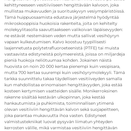
kehittyneeseen vesitiiviiseen hengittävään kalvoon, joka
mullistaa mukavuuden ja suorituskyvyn vesiympäristöissä.
Tämä huippuosaamista edustava järjestelmä hyödyntää
mikroskooppisia huokoisia rakenteita, joita on kehitelty
molekyylitasolla saavuttaakseen valikoivan läpäisevyyden:
ne estävät nestemäisen veden mutta sallivat vesihöyryn
vapaan kulkeutumisen. Kalvo koostuu tyypillisesti
laajennetusta polytetrafluoroeteenistä (PTFE) tai muista
vastaavista edistyneistä polymeereistä, joissa on miljardeja
pieniä huokoja neliötuumaa kohden. Jokainen näistä
huovista on noin 20 000 kertaa pienempi kuin vesipisara,
mutta 700 kertaa suurempi kuin vesihöyrymolekyyli. Tämä
tarkka suunnittelu takaa täydellisen vesitiiveyden samalla
kun mahdollistaa erinomaisen hengittävyyden, joka estää
kosteen kertymisen vaatteiden sisälle. Monikerroksinen
rakenne sisältää kestävän ulkopinnan, joka kestää
hankautumista ja puhkimista, toiminnallisen ytimenä
olevan vesitiiviin hengittävän kalvon sekä suojapeitteen,
joka parantaa mukavuutta ihoa vasten. Edistyneet
valmistustekniikat luovat pysyvän liimatun yhteyden
kerrosten välille, mikä varmistaa vesitiiviin hengittävän