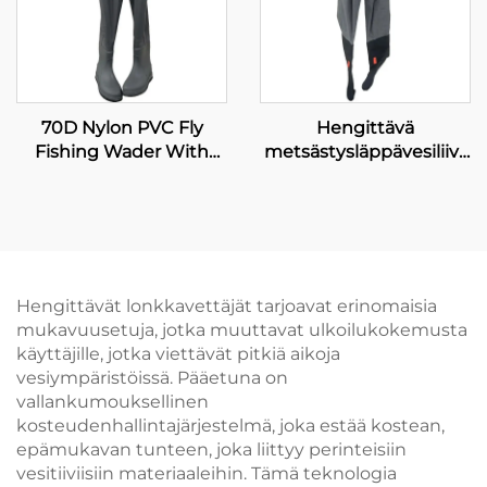
70D Nylon PVC Fly
Hengittävä
Fishing Wader With
metsästysläppävesiliivi,
Boots
vesitiivis fly fishing -
läppävesiliivi,
hengittävä
neopreeninen
läppävesiliivi kengillä,
100 % vesitiivis
Hengittävät lonkkavettäjät tarjoavat erinomaisia
mukavuusetuja, jotka muuttavat ulkoilukokemusta
käyttäjille, jotka viettävät pitkiä aikoja
vesiympäristöissä. Pääetuna on
vallankumouksellinen
kosteudenhallintajärjestelmä, joka estää kostean,
epämukavan tunteen, joka liittyy perinteisiin
vesitiiviisiin materiaaleihin. Tämä teknologia