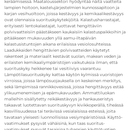
keräämisessä. Maataloussektori hyödyntää näitä vaatteita
lampien hoitoon, kastelujärjestelmien kunnossapitoon ja
karjan vesihuoltoon, joissa kestävyys ja kemikaalikestävyys
ovat olennaisia suorituskykytekijöitä. Kalastusharrastajat,
erityisesti lentokalastajat, luottavat hengittäviin
polvivaatteisiin päästäkseen kaukaisiin kalastuspaikkoihin ja
pitääkseen mukavuuden yllä aamu-iltapäivän
kalastusistuntojen aikana erilaisissa vesiolosuhteissa.
Laadukkaiden hengittävien polvivaatteiden käytetyt
rakenteet ja materiaalit kestävät suolan, makean veden ja
erilaisten kemikaaliympäristöjen vaikutuksia ilman, että
suorituskyky heikkenee tai vesitiiviys vaarantuu.
Lämpötilasuorituskyky kattaa käytön kylmissä vuoristojen
virroissa, joissa lämpösuojauksella on keskeinen merkitys,
sekä lämpimissä rannikko­vesissä, joissa hengittävyys estää
ylikuumenemisen ja epämukavuuden. Ammatti­luokan
malleihin sisällytetty reikä­kestävyys ja hankauseristys
takaavat luotettavan suorituskyvyn kivikkoperällä, tiheässä
kasvillisuudessa tai terävissä vesialaisissa esteissä, joita
tavataan yleisesti luonnollisissa vesiympäristöissä. Käyttö­
vaatimukset pysyvät vähäisinä, kun taas suoritus­
vaatimukset pysyvät tasaisina tuhansien käyttötuntien