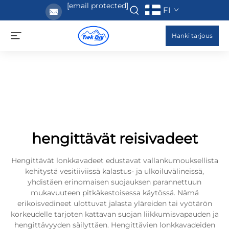
[email protected]
FI
Hanki tarjous
hengittävät reisivadeet
Hengittävät lonkkavadeet edustavat vallankumouksellista
kehitystä vesitiiviissä kalastus- ja ulkoiluvälineissä,
yhdistäen erinomaisen suojauksen parannettuun
mukavuuteen pitkäkestoisessa käytössä. Nämä
erikoisvedineet ulottuvat jalasta yläreiden tai vyötärön
korkeudelle tarjoten kattavan suojan liikkumisvapauden ja
hengittävyyden säilyttäen. Hengittävien lonkkavadeiden