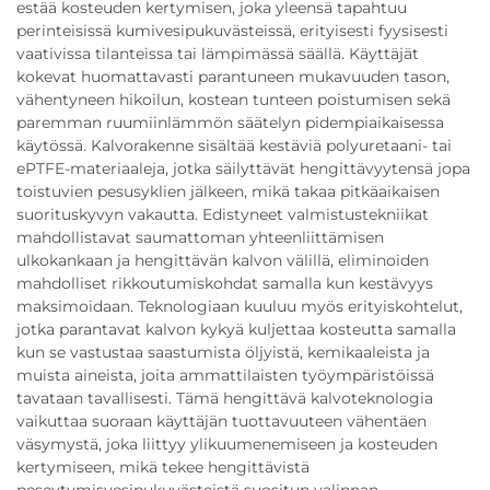
estää kosteuden kertymisen, joka yleensä tapahtuu
perinteisissä kumivesipukuvästeissä, erityisesti fyysisesti
vaativissa tilanteissa tai lämpimässä säällä. Käyttäjät
kokevat huomattavasti parantuneen mukavuuden tason,
vähentyneen hikoilun, kostean tunteen poistumisen sekä
paremman ruumiinlämmön säätelyn pidempiaikaisessa
käytössä. Kalvorakenne sisältää kestäviä polyuretaani- tai
ePTFE-materiaaleja, jotka säilyttävät hengittävyytensä jopa
toistuvien pesusyklien jälkeen, mikä takaa pitkäaikaisen
suorituskyvyn vakautta. Edistyneet valmistustekniikat
mahdollistavat saumattoman yhteenliittämisen
ulkokankaan ja hengittävän kalvon välillä, eliminoiden
mahdolliset rikkoutumiskohdat samalla kun kestävyys
maksimoidaan. Teknologiaan kuuluu myös erityiskohtelut,
jotka parantavat kalvon kykyä kuljettaa kosteutta samalla
kun se vastustaa saastumista öljyistä, kemikaaleista ja
muista aineista, joita ammattilaisten työympäristöissä
tavataan tavallisesti. Tämä hengittävä kalvoteknologia
vaikuttaa suoraan käyttäjän tuottavuuteen vähentäen
väsymystä, joka liittyy ylikuumenemiseen ja kosteuden
kertymiseen, mikä tekee hengittävistä
peseytymisvesipukuvästeistä suositun valinnan