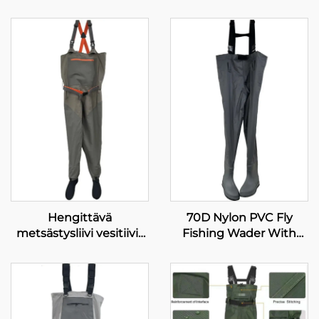
Hengittävä
70D Nylon PVC Fly
metsästysliivi vesitiivis
Fishing Wader With
flyroointikalastusliivi
Boots
läpäisemätön
neopreeniliivi
vesitiivisillä sukilla 100 %
vesitiivis