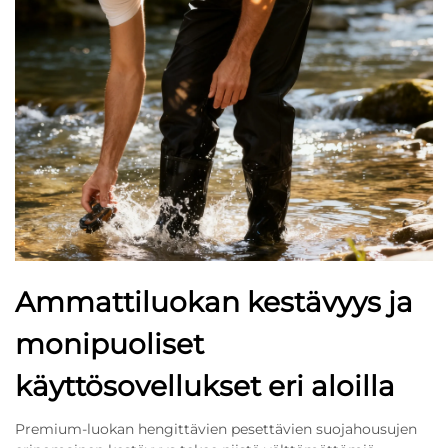
Ammattiluokan kestävyys ja
monipuoliset
käyttösovellukset eri aloilla
Premium-luokan hengittävien pesettävien suojahousujen