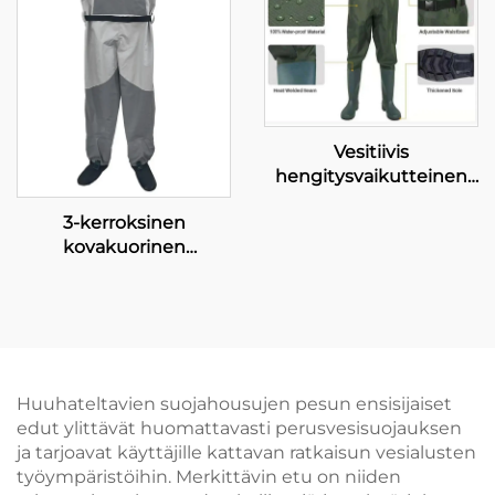
Vesitiivis
hengitysvaikutteinen
PVC-kalastushousu
3-kerroksinen
kengillä mukavat
kovakuorinen
nylonhousut
purjehdusliivi vesitiivis
kalastukseen Chest
tuulensuojainen
Wader korkealla
hengittävä kalastusliivi
näkyvyydellä
vesitiiviillä
neopreenisukilla
Huuhateltavien suojahousujen pesun ensisijaiset
edut ylittävät huomattavasti perusvesisuojauksen
ja tarjoavat käyttäjille kattavan ratkaisun vesialusten
työympäristöihin. Merkittävin etu on niiden