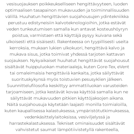
vesisuojauksen poikkeukselliseen hengittävyyteen, luoden
optimaalisen tasapainon mukavuuden ja toiminnallisuuden
välillä. Huuhatun hengittävien suojahousujen ydintekniikka
perustuu edistyneisiin kalvoteknologioihin, jotka estävät
veden tunkeutumisen samalla kun antavat kosteushöyryn
poistua, varmistaen että käyttäjä pysyy kuivana sekä
ulkoisesti että sisäisesti. Rakenteessa on tyypillisesti useita
kerroksia, mukaan lukien ulkokuori, hengittävä kalvo ja
mukava sisus, jotka toimivat yhdessä tarjoten kattavan
suojauksen. Nykyaikaiset huuhatut hengittävät suojahousut
sisältävät huippuluokan materiaaleja, kuten Gore-Tex, eVent
tai omaleimaisia hengittäviä kankaita, jotka säilyttävät
suorituskykynsä myös toistuvien pesusyklien jälkeen.
Suunnittelufilosofia keskittyy ammattiluokan varusteiden
tarjoamiseen, jotka kestävät kovaa käyttöä samalla kun ne
säilyttävät mukavuuden pitkien käyttöjaksojen aikana.
Näitä suojahousuja käytetään laajasti monilla toimialoilla,
kuten kaupallisessa kalastuksessa, ympäristötutkimuksessa,
vedenkäsittelylaitoksissa, vesiviljelyssä ja
harrastekalastuksessa. Tekniset ominaisuudet sisältävät
vahvistetut saumat lämpötiivistetyllä rakenteella,