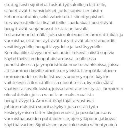
strategisesti sijoitetut taskut työkaluille ja laitteille,
säädettävät hihansidokset, jotka sopivat erilaisiin
kehonmuotoihin, sekä vahvistetut kiinnityspisteet
turvavarusteille tai lisälaitteille. Laadukkaat pesettävät
hengittävät suojahousut testataan kovalla
testausmenetelmällä, joka simuloi vuosien ammatti-ikää, ja
varmistaa, että ne täyttävät tai ylittävät alan standardit
vesitiiviyydelle, hengittävyydelle ja kestävyydelle.
Kemikaalikestävyysominaisuudet tekevät niistä sopivia
käytettäviksi vedenpuhdistamossa, teollisessa
puhdistuksessa ja ympäristönkunnostushankkeissa, joissa
altistuminen koville aineille on yleistä. Lämpötila-alueen
ominaisuudet mahdollistavat vuoden ympäri käytön
vaihtelevissa ilmastollisissa olosuhteissa, kylmän säätä
vaativista sovelluksista, joissa tarvitaan eristystä, lämpimiin
olosuhteisiin, joissa vaaditaan maksimaalista
hengittävyyttä. Ammattikäyttäjät arvostavat
johdonmukaista suorituskykyä, joka estää työn
keskeytymisen laiterikkojen vuoksi, ja pesukelpoisuus
varmistaa useiden puhtaiden sarjojen ylläpidon jatkuvaa
käyttöä varten. Sijoituksen arvo tulee esiin vähentyneinä