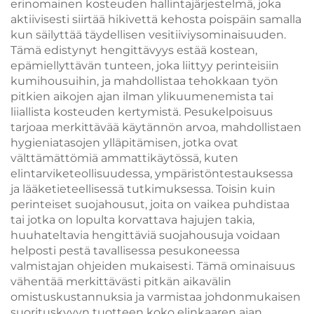
erinomainen kosteuden hallintajärjestelmä, joka
aktiivisesti siirtää hikivettä kehosta poispäin samalla
kun säilyttää täydellisen vesitiiviysominaisuuden.
Tämä edistynyt hengittävyys estää kostean,
epämiellyttävän tunteen, joka liittyy perinteisiin
kumihousuihin, ja mahdollistaa tehokkaan työn
pitkien aikojen ajan ilman ylikuumenemista tai
liiallista kosteuden kertymistä. Pesukelpoisuus
tarjoaa merkittävää käytännön arvoa, mahdollistaen
hygieniatasojen ylläpitämisen, jotka ovat
välttämättömiä ammattikäytössä, kuten
elintarviketeollisuudessa, ympäristöntestauksessa
ja lääketieteellisessä tutkimuksessa. Toisin kuin
perinteiset suojahousut, joita on vaikea puhdistaa
tai jotka on lopulta korvattava hajujen takia,
huuhateltavia hengittäviä suojahousuja voidaan
helposti pestä tavallisessa pesukoneessa
valmistajan ohjeiden mukaisesti. Tämä ominaisuus
vähentää merkittävästi pitkän aikavälin
omistuskustannuksia ja varmistaa johdonmukaisen
suorituskyvyn tuotteen koko elinkaaren ajan.