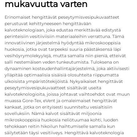
mukavuutta varten
Erinomaiset hengittävät peseytymisvesipukuvaatteet
perustuvat kehittyneeseen hengittävään
kalvoteknologiaan, joka edustaa merkittävää edistystä
perinteisiin vesitiiviisiin materiaaleihin verrattuna. Tämä
innovatiivinen järjestelmä hyödyntää mikroskooppisia
huokosia, jotka ovat tarpeeksi suuria päästäksensä läpi
vesihöyrymolekyylejä, mutta samalla niin pieniä, etteivät
salli nestemäisen veden tunkeutumista. Tuloksena on
dynaaminen kosteudenhallintajärjestelmä, joka aktiivisesti
ylläpitää optimaalisia sisäisiä olosuhteita riippumatta
ulkoisista ympäristötekijöistä. Nykyaikaiset hengittävät
peseytymisvesipukuvaatteet sisältävät useita
kalvoteknologioita, joissa johtavat vaihtoehdot ovat muun
muassa Gore-Tex, eVent ja omaleimaiset hengittävät
kankaat, jotka on erityisesti suunniteltu vesialtisiin
sovelluksiin. Nämä kalvot sisältävät miljoonia
mikroskooppisia huokosia neliötuumaa kohti, luoden
tehokkaan reitin hikoilun haihtumiselle samalla kun
säilytetään täysi vesitiiveys. Hengittävä kalvoteknologia