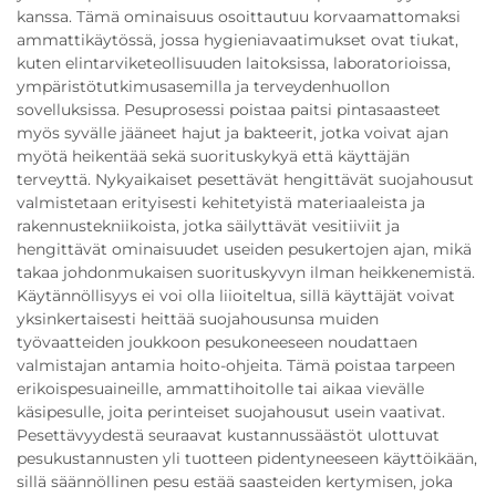
kanssa. Tämä ominaisuus osoittautuu korvaamattomaksi
ammattikäytössä, jossa hygieniavaatimukset ovat tiukat,
kuten elintarviketeollisuuden laitoksissa, laboratorioissa,
ympäristötutkimusasemilla ja terveydenhuollon
sovelluksissa. Pesuprosessi poistaa paitsi pintasaasteet
myös syvälle jääneet hajut ja bakteerit, jotka voivat ajan
myötä heikentää sekä suorituskykyä että käyttäjän
terveyttä. Nykyaikaiset pesettävät hengittävät suojahousut
valmistetaan erityisesti kehitetyistä materiaaleista ja
rakennustekniikoista, jotka säilyttävät vesitiiviit ja
hengittävät ominaisuudet useiden pesukertojen ajan, mikä
takaa johdonmukaisen suorituskyvyn ilman heikkenemistä.
Käytännöllisyys ei voi olla liioiteltua, sillä käyttäjät voivat
yksinkertaisesti heittää suojahousunsa muiden
työvaatteiden joukkoon pesukoneeseen noudattaen
valmistajan antamia hoito-ohjeita. Tämä poistaa tarpeen
erikoispesuaineille, ammattihoitolle tai aikaa vievälle
käsipesulle, joita perinteiset suojahousut usein vaativat.
Pesettävyydestä seuraavat kustannussäästöt ulottuvat
pesukustannusten yli tuotteen pidentyneeseen käyttöikään,
sillä säännöllinen pesu estää saasteiden kertymisen, joka