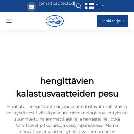
[email protected]
FI
Hanki tarjous
hengittävien
kalastusvaatteiden pesu
Huuhatut hengittävät suojahousut edustavat mullistavaa
edistystä vesitiiviissä pukeutumisteknologiassa, erityisesti
suunniteltuina ammattilaisille ja harrastajille, jotka
tarvitsevat pitkiä aikoja vesiympäristöissä. Nämä
innovatiiviset vaatteet yhdistävät erinomaisen