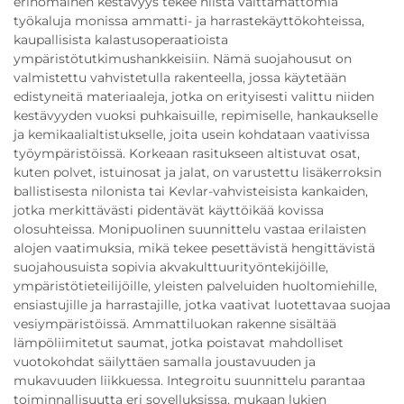
erinomainen kestävyys tekee niistä välttämättömiä
työkaluja monissa ammatti- ja harrastekäyttökohteissa,
kaupallisista kalastusoperaatioista
ympäristötutkimushankkeisiin. Nämä suojahousut on
valmistettu vahvistetulla rakenteella, jossa käytetään
edistyneitä materiaaleja, jotka on erityisesti valittu niiden
kestävyyden vuoksi puhkaisuille, repimiselle, hankaukselle
ja kemikaalialtistukselle, joita usein kohdataan vaativissa
työympäristöissä. Korkeaan rasitukseen altistuvat osat,
kuten polvet, istuinosat ja jalat, on varustettu lisäkerroksin
ballistisesta nilonista tai Kevlar-vahvisteisista kankaiden,
jotka merkittävästi pidentävät käyttöikää kovissa
olosuhteissa. Monipuolinen suunnittelu vastaa erilaisten
alojen vaatimuksia, mikä tekee pesettävistä hengittävistä
suojahousuista sopivia akvakulttuurityöntekijöille,
ympäristötieteilijöille, yleisten palveluiden huoltomiehille,
ensiastujille ja harrastajille, jotka vaativat luotettavaa suojaa
vesiympäristöissä. Ammattiluokan rakenne sisältää
lämpöliimitetut saumat, jotka poistavat mahdolliset
vuotokohdat säilyttäen samalla joustavuuden ja
mukavuuden liikkuessa. Integroitu suunnittelu parantaa
toiminnallisuutta eri sovelluksissa, mukaan lukien