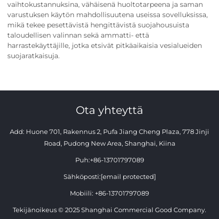
vaihtokustannuksina, vähäisenä huoltotarpeena ja saman
varustuksen käytön mahdollisuutena useissa sovelluksissa,
mikä tekee pesettävistä hengittävistä suojahousuista
taloudellisen valinnan sekä ammatti- että
harrastekäyttäjille, jotka etsivät pitkäaikaisia vesialueiden
suojaratkaisuja.
Ota yhteyttä
Add: Huone 701, Rakennus 2, Pufa Jiang Cheng Plaza, 778 Jinji
Road, Pudong New Area, Shanghai, Kiina
Puh:
+86-13701797089
Sähköposti:
[email protected]
Mobiili:
+86-13701797089
Tekijänoikeus © 2025 Shanghai Commercial Good Company.