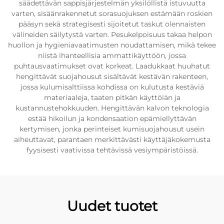
säädettävän sappisjärjestelmän yksilöllistä istuvuutta
varten, sisäänrakennetut sorasuojuksen estämään roskien
pääsyn sekä strategisesti sijoitetut taskut olennaisten
välineiden säilytystä varten. Pesukelpoisuus takaa helpon
huollon ja hygieniavaatimusten noudattamisen, mikä tekee
niistä ihanteellisia ammattikäyttöön, jossa
puhtausvaatimukset ovat korkeat. Laadukkaat huuhatut
hengittävät suojahousut sisältävät kestävän rakenteen,
jossa kulumisalttiissa kohdissa on kulutusta kestäviä
materiaaleja, taaten pitkän käyttöiän ja
kustannustehokkuuden. Hengittävän kalvon teknologia
estää hikoilun ja kondensaation epämiellyttävän
kertymisen, jonka perinteiset kumisuojahousut usein
aiheuttavat, parantaen merkittävästi käyttäjäkokemusta
fyysisesti vaativissa tehtävissä vesiympäristöissä.
Uudet tuotet