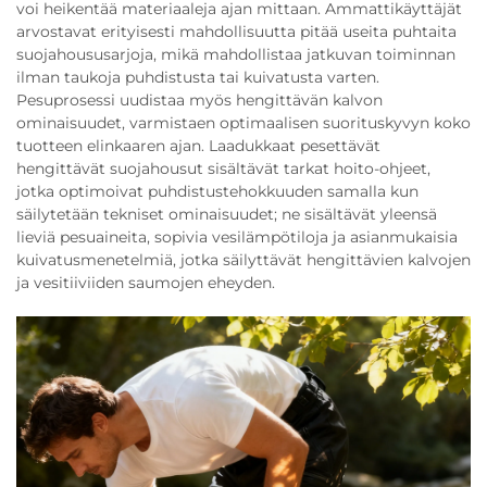
voi heikentää materiaaleja ajan mittaan. Ammattikäyttäjät
arvostavat erityisesti mahdollisuutta pitää useita puhtaita
suojahoususarjoja, mikä mahdollistaa jatkuvan toiminnan
ilman taukoja puhdistusta tai kuivatusta varten.
Pesuprosessi uudistaa myös hengittävän kalvon
ominaisuudet, varmistaen optimaalisen suorituskyvyn koko
tuotteen elinkaaren ajan. Laadukkaat pesettävät
hengittävät suojahousut sisältävät tarkat hoito-ohjeet,
jotka optimoivat puhdistustehokkuuden samalla kun
säilytetään tekniset ominaisuudet; ne sisältävät yleensä
lieviä pesuaineita, sopivia vesilämpötiloja ja asianmukaisia
kuivatusmenetelmiä, jotka säilyttävät hengittävien kalvojen
ja vesitiiviiden saumojen eheyden.