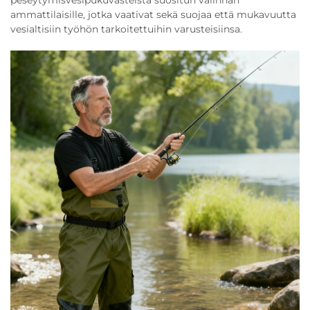
ammattilaisille, jotka vaativat sekä suojaa että mukavuutta
vesialtisiin työhön tarkoitettuihin varusteisiinsa.