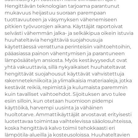
Hengittävän teknologian tarjoama parantunut
mukavuus heijastuu suoraan parempaan
tuottavuuteen ja väsymyksen vähenemiseen
pitkien työvuorojen aikana. Käyttäjät raportoivat
selvästi vähemmän jalka- ja selkäkipua oikein istuvia
huuhateltavia hengittäviä suojahousuja
käytettäessä verrattuna perinteisiin vaihtoehtoihin,
pääasiassa painon vähentymisen ja parantuneen
lämpösäätelyn ansiosta. Myös kestävyysedut ovat
yhtä vakuuttavia, sillä nykyaikaiset huuhateltavat
hengittävät suojahousut käyttävät vahvistettuja
rakennetekniikoita ja ylimalkaisia materiaaleja, jotka
kestävät reikiä, repimistä ja kulumaista paremmin
kuin tavalliset vaihtoehdot. Sijoituksen arvo tulee
esiin silloin, kun otetaan huomioon pidempi
käyttöikä, harvempi uusinta ja vähäinen
huoltotarve. Ammattikäyttäjät arvostavat erityisesti
luotettavaa toimintaa vaihtelevissa sääolosuhteissa,
koska hengittävä kalvo toimii tehokkaasti eri
lämpötila-alueilla ja kosteusoloissa. Huuhateltavien