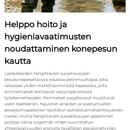
Helppo hoito ja
hygieniavaatimusten
noudattaminen konepesun
kautta
Laadukkaiden hengittävien suojahousujen
pesukonepesettävyys edustaa pelinmuuttajaa, joka
ratkaisee yhden merkittävimmistä haasteista, joita
ammattilaiset kohtaavat vesiympäristöissä
työskennellessään. Perinteiset suojahousut muuttuvat
usein bakteerien, hajuisten aineiden ja saastumusten
peseytymispaikoiksi rajoitetun puhdistusmahdollisuuksien
vuoksi, mutta hengittävien suojahousujen peseminen
poistaa nämä ongelmat niiden suunnitellun
yhteensopivuuden ansiosta tavallisten pesukonetyylien