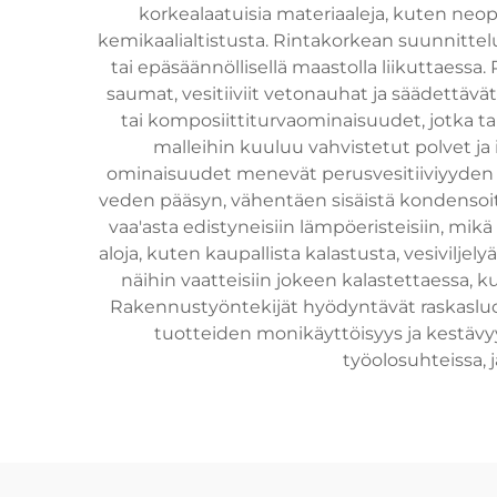
korkealaatuisia materiaaleja, kuten neop
kemikaalialtistusta. Rintakorkean suunnitte
tai epäsäännöllisellä maastolla liikuttaess
saumat, vesitiiviit vetonauhat ja säädettävä
tai komposiittiturvaominaisuudet, jotka tar
malleihin kuuluu vahvistetut polvet ja 
ominaisuudet menevät perusvesitiiviyyden l
veden pääsyn, vähentäen sisäistä kondensoit
vaa'asta edistyneisiin lämpöeristeisiin, mik
aloja, kuten kaupallista kalastusta, vesivilje
näihin vaatteisiin jokeen kalastettaessa, k
Rakennustyöntekijät hyödyntävät raskasluoka
tuotteiden monikäyttöisyys ja kestävyys
työolosuhteissa, 