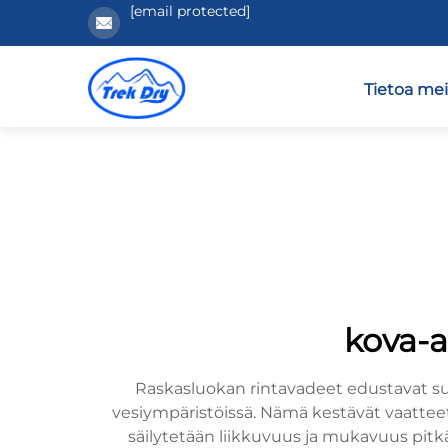
[email protected]
Tietoa mei
kova-a
Raskasluokan rintavadeet edustavat suo
vesiympäristöissä. Nämä kestävät vaatteet 
säilytetään liikkuvuus ja mukavuus pitk