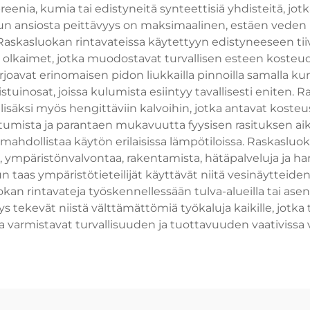
reenia, kumia tai edistyneitä synteettisiä yhdisteitä, jo
lun ansiosta peittävyys on maksimaalinen, estäen veden
a. Raskasluokan rintavateissa käytettyyn edistyneeseen ti
t olkaimet, jotka muodostavat turvallisen esteen kosteude
joavat erinomaisen pidon liukkailla pinnoilla samalla kun s
istuinosat, joissa kulumista esiintyy tavallisesti eniten.
isäksi myös hengittäviin kalvoihin, jotka antavat kost
umista ja parantaen mukavuutta fyysisen rasituksen aik
ä mahdollistaa käytön erilaisissa lämpötiloissa. Raskasluo
lyä, ympäristönvalvontaa, rakentamista, hätäpalveluja ja 
un taas ympäristötieteilijät käyttävät niitä vesinäytteiden
n rintavateja työskennellessään tulva-alueilla tai asent
 tekevät niistä välttämättömiä työkaluja kaikille, jotka 
ja varmistavat turvallisuuden ja tuottavuuden vaativissa 