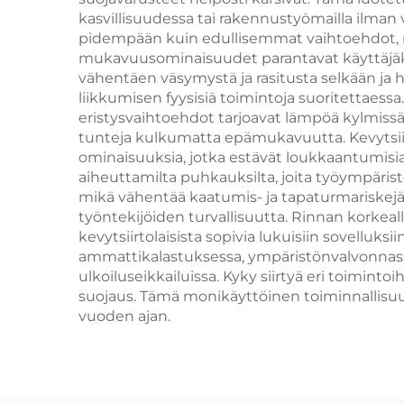
kasvillisuudessa tai rakennustyömailla ilman 
pidempään kuin edullisemmat vaihtoehdot, mikä
mukavuusominaisuudet parantavat käyttäjäkok
vähentäen väsymystä ja rasitusta selkään ja h
liikkumisen fyysisiä toimintoja suoritettaessa
eristysvaihtoehdot tarjoavat lämpöä kylmissä
tunteja kulkumatta epämukavuutta. Kevytsiirto
ominaisuuksia, jotka estävät loukkaantumisia.
aiheuttamilta puhkauksilta, joita työympärist
mikä vähentää kaatumis- ja tapaturmariskejä.
työntekijöiden turvallisuutta. Rinnan korkea
kevytsiirtolaisista sopivia lukuisiin sovelluks
ammattikalastuksessa, ympäristönvalvonnassa 
ulkoiluseikkailuissa. Kyky siirtyä eri toimint
suojaus. Tämä monikäyttöinen toiminnallisuus ma
vuoden ajan.