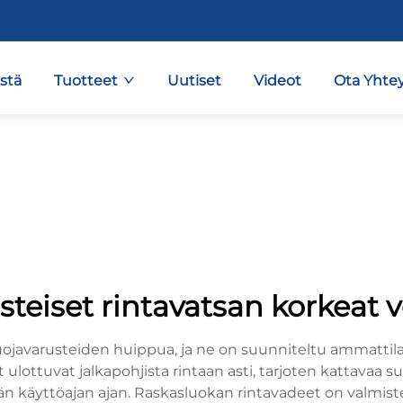
stä
Tuotteet
Uutiset
Videot
Ota Yhtey
steiset rintavatsan korkeat ve
javarusteiden huippua, ja ne on suunniteltu ammattilais
ulottuvat jalkapohjista rintaan asti, tarjoten kattavaa
än käyttöajan ajan. Raskasluokan rintavadeet on valmis