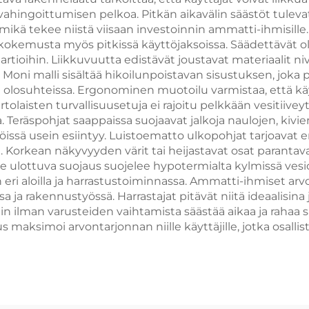
vahingoittumisen pelkoa. Pitkän aikavälin säästöt tulevat
 tekee niistä viisaan investoinnin ammatti-ihmisille. Kev
emusta myös pitkissä käyttöjaksoissa. Säädettävät olk
artioihin. Liikkuvuutta edistävät joustavat materiaalit n
. Moni malli sisältää hikoilunpoistavan sisustuksen, joka
 olosuhteissa. Ergonominen muotoilu varmistaa, että käy
laisten turvallisuusetuja ei rajoitu pelkkään vesitiivey
 Teräspohjat saappaissa suojaavat jalkoja naulojen, kivi
öissä usein esiintyy. Luistoematto ulkopohjat tarjoavat e
 Korkean näkyvyyden värit tai heijastavat osat parantava
lle ulottuva suojaus suojelee hypotermialta kylmissä ves
iin eri aloilla ja harrastustoiminnassa. Ammatti-ihmiset a
ja rakennustyössä. Harrastajat pitävät niitä ideaalisina
oihin ilman varusteiden vaihtamista säästää aikaa ja raha
ksimoi arvontarjonnan niille käyttäjille, jotka osallistuv