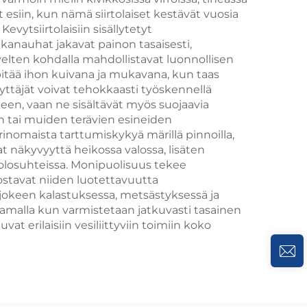
 esiin, kun nämä siirtolaiset kestävät vuosia
ytsiirtolaisiin sisällytetyt
anauhat jakavat painon tasaisesti,
ivelten kohdalla mahdollistavat luonnollisen
 pitää ihon kuivana ja mukavana, kun taas
ttäjät voivat tehokkaasti työskennellä
teen, vaan ne sisältävät myös suojaavia
en tai muiden terävien esineiden
rinomaista tarttumiskykyä märillä pinnoilla,
t näkyvyyttä heikossa valossa, lisäten
iolosuhteissa. Monipuolisuus tekee
rvostavat niiden luotettavuutta
 jokeen kalastuksessa, metsästyksessä ja
a samalla kun varmistetaan jatkuvasti tasainen
at erilaisiin vesiliittyviin toimiin koko