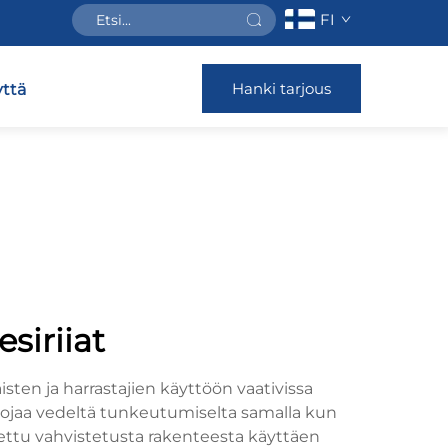
FI
Hanki tarjous
ttä
siriiat
ten ja harrastajien käyttöön vaativissa
 suojaa vedeltä tunkeutumiselta samalla kun
tettu vahvistetusta rakenteesta käyttäen