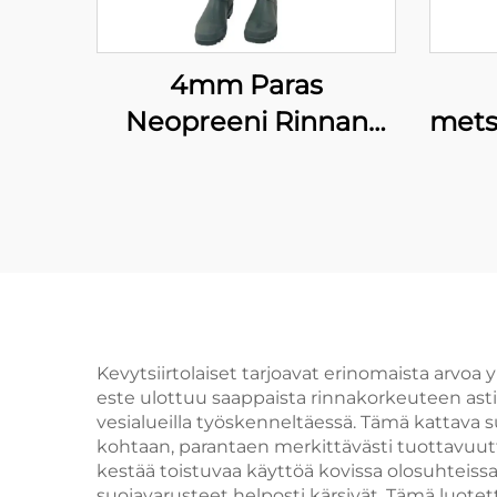
4mm Paras
Neopreeni Rinnan
metsä
Kalastusasusteet PVC-
vesi
kenkien kanssa
läpp
1
Kevytsiirtolaiset tarjoavat erinomaista arvoa y
este ulottuu saappaista rinnakorkeuteen asti,
vesialueilla työskenneltäessä. Tämä kattava 
kohtaan, parantaen merkittävästi tuottavuutta
kestää toistuvaa käyttöä kovissa olosuhteiss
suojavarusteet helposti kärsivät. Tämä luotett