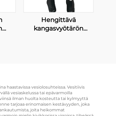
n
Hengittävä
n
kangasvyötärön
tiivis
korkeusvesiliivi,
en
vesitiivit kalastus- ja
metsästyspantit
viillä
lla
ina haastavissa vesiolosuhteissa. Vesitiivis
vällä vesiaskelussa tai epävarmoilla
viinsä ilman huolta kosteutta tai kylmyyttä
akenne tarjoaa erinomaisen kestävyyden, joka
 hankautumista, joita heikommat
varmoin mielin kivikkosissa virroissa, tiheässä