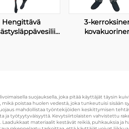
Hengittävä
3-kerroksine
stysläppävesiliivi,
kovakuorine
tiivis fly fishing -
purjehdusliivi vesi
läppävesiliivi,
tuulensuojain
hengittävä
hengittävä
neopreeninen
kalastusliivi vesitii
ävesiliivi kengillä,
neopreenisuki
00 % vesitiivis
livoimaisella suojauksella, joka pitää käyttäjät täysin kuiv
 mikä poistaa huolen vedestä, joka tunkeutuisi sisään sy
suojaus mahdollistaa työntekijöiden keskittymisen tehtä
 ja työtyytyväisyyttä. Kevytsiirtolaisten vahvistettu r
a. Laadukkaat materiaalit kestävät reikiä, puhkauksia ja
ava rakennelaatu tarkoittaa, että käyttäjät voivat liikkua 