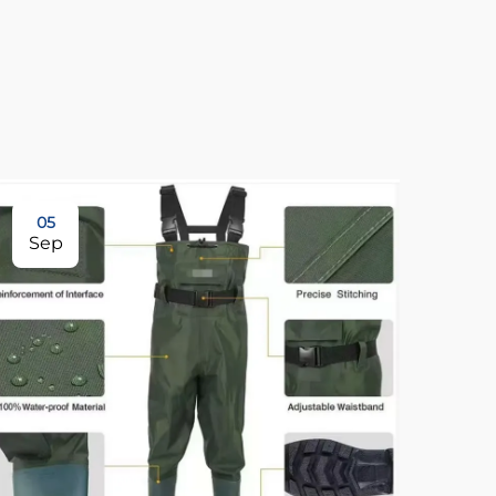
05
21
Sep
Oc