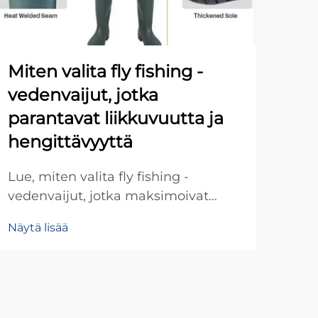
Miten valita fly fishing -
Mi
vedenvaijut, jotka
my
parantavat liikkuvuutta ja
tu
hengittävyyttä
Tutu
kal
Lue, miten valita fly fishing -
tarj
vedenvaijut, jotka maksimoivat
Näyt
laa
liikkuvuuden ja hengittävyyden.
Näytä lisää
asia
Tutustu hengittäviin kankaisiin,
ulko
anatomiivisiin leikkauksiin ja
keskeisiin ominaisuuksiin, jotka
takkaavat mukavuuden koko
päivän ajan. Etsi täydellinen pari jo