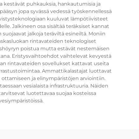
tka kestävät puhkauksia, hankautumisia ja
 pääsyn jopa syvässä vedessä työskennellessä
ivistysteknologiaan kuuluvat lämpötiivisteet
lle. Jalkineen osa sisältää teräksiset kannat
uojaavat jalkoja teräviltä esineiltä. Moniin
 Raskasluokan rintavateiden teknologiset
eushöyryn poistua mutta estävät nestemäisen
ana. Eristysvaihtoehdot vaihtelevat kevyestä
kan rintavateiden sovellukset kattavat useita
harrastustoimintaa. Ammattikalastajat luottavat
 ottamiseen ja elinympäristöjen arviointiin.
aessaan vesialaista infrastruktuuria. Näiden
tarvitsevat luotettavaa suojaa kosteissa
vesiympäristöissä.