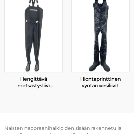
Kalastuskenkäpakkaus
Hengittävä
Hiontaprinttinen
metsästysliivi
vyötärövesiliivit,
sukkapohjalla 3 kerrosta
kalastukseen ja
kestävä ja vesitiivis
metsästykseen
eristetty flyroointi- ja
tarkoitetut vesitiivit
metsästysliivi miehille
kuivapuvut, hengittävät
kalastusvesiliivit
villakengillä
Naisten neopreenihalkioiden sisään rakennetulla