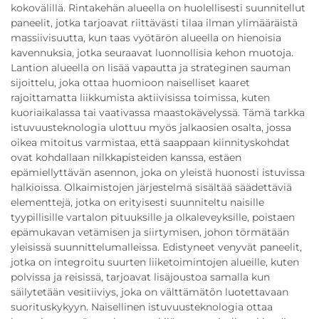
kokovälillä. Rintakehän alueella on huolellisesti suunnitellut
paneelit, jotka tarjoavat riittävästi tilaa ilman ylimääräistä
massiivisuutta, kun taas vyötärön alueella on hienoisia
kavennuksia, jotka seuraavat luonnollisia kehon muotoja.
Lantion alueella on lisää vapautta ja strateginen sauman
sijoittelu, joka ottaa huomioon naiselliset kaaret
rajoittamatta liikkumista aktiivisissa toimissa, kuten
kuoriaikalassa tai vaativassa maastokävelyssä. Tämä tarkka
istuvuusteknologia ulottuu myös jalkaosien osalta, jossa
oikea mitoitus varmistaa, että saappaan kiinnityskohdat
ovat kohdallaan nilkkapisteiden kanssa, estäen
epämiellyttävän asennon, joka on yleistä huonosti istuvissa
halkioissa. Olkaimistojen järjestelmä sisältää säädettäviä
elementtejä, jotka on erityisesti suunniteltu naisille
tyypillisille vartalon pituuksille ja olkaleveyksille, poistaen
epämukavan vetämisen ja siirtymisen, johon törmätään
yleisissä suunnittelumalleissa. Edistyneet venyvät paneelit,
jotka on integroitu suurten liiketoimintojen alueille, kuten
polvissa ja reisissä, tarjoavat lisäjoustoa samalla kun
säilytetään vesitiiviys, joka on välttämätön luotettavaan
suorituskykyyn. Naisellinen istuvuusteknologia ottaa