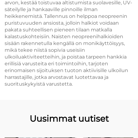
arvon, kestää toistuvaa altistumista suolavesille, UV-
säteilylle ja hankaaville pinnoille ilman
heikkenemistä. Tallennus on helppoa neopreenin
puristuvuuden ansiosta, jolloin halkiot voidaan
pakata suhteellisen pieneen tilaan matkalla
kalastuskohteisiin. Naisten neopreenihalkioiden
sisään rakennetulla kengällä on monikäyttöisyys,
mikä tekee niistä sopivia useisiin
ulkoiluaktiviteetteihin, ja poistaa tarpeen hankkia
erillisiä varusteita eri toimintoihin, tarjoten
erinomaisen sijoituksen tuoton aktiivisille ulkoilun
harrastajille, jotka arvostavat luotettavaa ja
suorituskykyistä varustetta.
Uusimmat uutiset