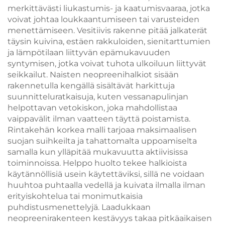
merkittävästi liukastumis- ja kaatumisvaaraa, jotka
voivat johtaa loukkaantumiseen tai varusteiden
menettämiseen. Vesitiivis rakenne pitää jalkaterät
täysin kuivina, estäen rakkuloiden, sienitarttumien
ja lämpötilaan liittyvän epämukavuuden
syntymisen, jotka voivat tuhota ulkoiluun liittyvät
seikkailut. Naisten neopreenihalkiot sisään
rakennetulla kengällä sisältävät harkittuja
suunnitteluratkaisuja, kuten vessanapulinjan
helpottavan vetokiskon, joka mahdollistaa
vaippavälit ilman vaatteen täyttä poistamista.
Rintakehän korkea malli tarjoaa maksimaalisen
suojan suihkeilta ja tahattomalta uppoamiselta
samalla kun ylläpitää mukavuutta aktiivisissa
toiminnoissa. Helppo huolto tekee halkioista
käytännöllisiä usein käytettäviksi, sillä ne voidaan
huuhtoa puhtaalla vedellä ja kuivata ilmalla ilman
erityiskohtelua tai monimutkaisia
puhdistusmenettelyjä. Laadukkaan
neopreenirakenteen kestävyys takaa pitkäaikaisen