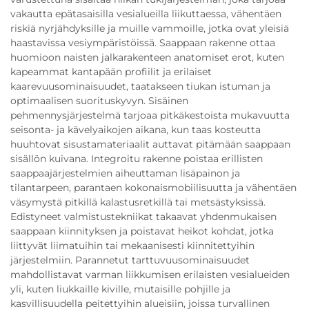
vakautta epätasaisilla vesialueilla liikuttaessa, vähentäen
riskiä nyrjähdyksille ja muille vammoille, jotka ovat yleisiä
haastavissa vesiympäristöissä. Saappaan rakenne ottaa
huomioon naisten jalkarakenteen anatomiset erot, kuten
kapeammat kantapään profiilit ja erilaiset
kaarevuusominaisuudet, taatakseen tiukan istuman ja
optimaalisen suorituskyvyn. Sisäinen
pehmennysjärjestelmä tarjoaa pitkäkestoista mukavuutta
seisonta- ja kävelyaikojen aikana, kun taas kosteutta
huuhtovat sisustamateriaalit auttavat pitämään saappaan
sisällön kuivana. Integroitu rakenne poistaa erillisten
saappaajärjestelmien aiheuttaman lisäpainon ja
tilantarpeen, parantaen kokonaismobiilisuutta ja vähentäen
väsymystä pitkillä kalastusretkillä tai metsästyksissä.
Edistyneet valmistustekniikat takaavat yhdenmukaisen
saappaan kiinnityksen ja poistavat heikot kohdat, jotka
liittyvät liimatuihin tai mekaanisesti kiinnitettyihin
järjestelmiin. Parannetut tarttuvuusominaisuudet
mahdollistavat varman liikkumisen erilaisten vesialueiden
yli, kuten liukkaille kiville, mutaisille pohjille ja
kasvillisuudella peitettyihin alueisiin, joissa turvallinen