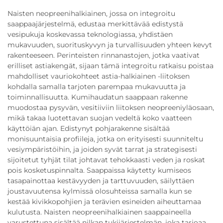
Naisten neopreenihalkiainen, jossa on integroitu
saappaajärjestelmä, edustaa merkittävää edistystä
vesipukuja koskevassa teknologiassa, yhdistäen
mukavuuden, suorituskyvyn ja turvallisuuden yhteen kevyt
rakenteeseen. Perinteisten rinnanastojen, jotka vaativat
erilliset astiakengät, sijaan tämä integroitu ratkaisu poistaa
mahdolliset vauriokohteet astia-halkiainen -liitoksen
kohdalla samalla tarjoten parempaa mukavuutta ja
toiminnallisuutta. Kumihaudatun saappaan rakenne
muodostaa pysyvän, vesitiiviin liitoksen neopreeniyläosaan,
mikä takaa luotettavan suojan vedeltä koko vaatteen
käyttöiän ajan. Edistynyt pohjarakenne sisältää
monisuuntaisia profiileja, jotka on erityisesti suunniteltu
vesiympäristöihin, ja joiden syvät tarrat ja strategisesti
sijoitetut tyhjät tilat johtavat tehokkaasti veden ja roskat
pois kosketuspinnalta. Saappaissa käytetty kumiseos
tasapainottaa kestävyyden ja tarttuvuuden, säilyttäen
joustavuutensa kylmissä olosuhteissa samalla kun se
kestää kivikkopohjien ja terävien esineiden aiheuttamaa
kulutusta. Naisten neopreenihalkiainen saappaineella
varustettuna sisältää nilkan tukijärjestelmän, joka tarjoaa