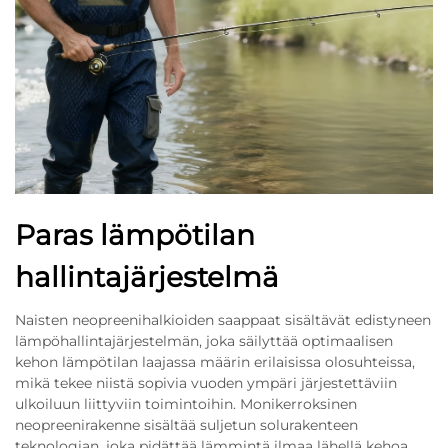
Paras lämpötilan
hallintajärjestelmä
Naisten neopreenihalkioiden saappaat sisältävät edistyneen
lämpöhallintajärjestelmän, joka säilyttää optimaalisen
kehon lämpötilan laajassa määrin erilaisissa olosuhteissa,
mikä tekee niistä sopivia vuoden ympäri järjestettäviin
ulkoiluun liittyviin toimintoihin. Monikerroksinen
neopreenirakenne sisältää suljetun solurakenteen
teknologian, joka pidättää lämmintä ilmaa lähellä kehoa