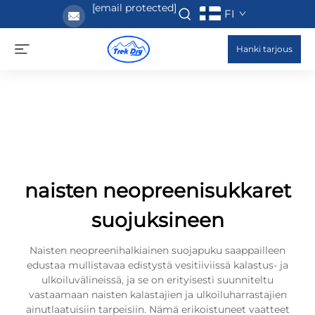
[email protected]
FI
Hanki tarjous
naisten neopreenisukkaret
suojuksineen
Naisten neopreenihalkiainen suojapuku saappailleen
edustaa mullistavaa edistystä vesitiiviissä kalastus- ja
ulkoiluvälineissä, ja se on erityisesti suunniteltu
vastaamaan naisten kalastajien ja ulkoiluharrastajien
ainutlaatuisiin tarpeisiin. Nämä erikoistuneet vaatteet