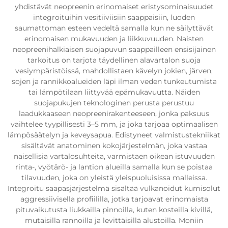
yhdistävät neopreenin erinomaiset eristysominaisuudet
integroituihin vesitiiviisiin saappaisiin, luoden
saumattoman esteen vedeltä samalla kun ne säilyttävät
erinomaisen mukavuuden ja liikkuvuuden. Naisten
neopreenihalkiaisen suojapuvun saappailleen ensisijainen
tarkoitus on tarjota täydellinen alavartalon suoja
vesiympäristöissä, mahdollistaen kävelyn jokien, järven,
sojen ja rannikkoalueiden läpi ilman veden tunkeutumista
tai lämpötilaan liittyvää epämukavuutta. Näiden
suojapukujen teknologinen perusta perustuu
laadukkaaseen neopreenirakenteeseen, jonka paksuus
vaihtelee tyypillisesti 3–5 mm, ja joka tarjoaa optimaalisen
lämpösäätelyn ja keveysapua. Edistyneet valmistustekniikat
sisältävät anatominen kokojärjestelmän, joka vastaa
naisellisia vartalosuhteita, varmistaen oikean istuvuuden
rinta-, vyötärö- ja lantion alueilla samalla kun se poistaa
tilavuuden, joka on yleistä yleispuoluisissa malleissa.
Integroitu saapasjärjestelmä sisältää vulkanoidut kumisolut
aggressiivisella profiililla, jotka tarjoavat erinomaista
pituvaikutusta liukkailla pinnoilla, kuten kosteilla kivillä,
mutaisilla rannoilla ja levittäisillä alustoilla. Moniin