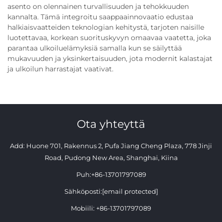
asento on olennainen turvallisuuden ja tehokkuuden
kannalta. Tämä integroitu saappaainnovaatio edustaa
halkiaisvaatteiden teknologian kehitystä, tarjoten naisille
luotettavaa, korkean suorituskyvyn omaavaa vaatetta, joka
parantaa ulkoiluelämyksiä samalla kun se säilyttää
mukavuuden ja yksinkertaisuuden, jota modernit kalastajat
ja ulkoilun harrastajat vaativat.
Ota yhteyttä
Add: Huone 701, Rakennus 2, Pufa Jiang Cheng Plaza, 778 Jinji
Road, Pudong New Area, Shanghai, Kiina
Puh:
+86-13701797089
Sähköposti:
[email protected]
Mobiili:
+86-13701797089