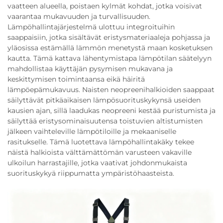
vaatteen alueella, poistaen kylmät kohdat, jotka voisivat
vaarantaa mukavuuden ja turvallisuuden.
Lämpöhallintajärjestelmä ulottuu integroituihin
saappaisiin, jotka sisältävät eristysmateriaaleja pohjassa ja
yläosissa estämällä lämmön menetystä maan kosketuksen
kautta. Tämä kattava lähentymistapa lämpötilan säätelyyn
mahdollistaa käyttäjän pysymisen mukavana ja
keskittymisen toimintaansa eikä häiritä
lämpöepämukavuus. Naisten neopreenihalkioiden saappaat
säilyttävät pitkäaikaisen lämpösuorituskykynsä useiden
kausien ajan, sillä laadukas neopreeni kestää puristumista ja
säilyttää eristysominaisuutensa toistuvien altistumisten
jälkeen vaihteleville lämpötiloille ja mekaaniselle
rasitukselle. Tämä luotettava lämpöhallintakäky tekee
näistä halkioista välttämättömän varusteen vakaville
ulkoilun harrastajille, jotka vaativat johdonmukaista
suorituskykyä riippumatta ympäristöhaasteista.