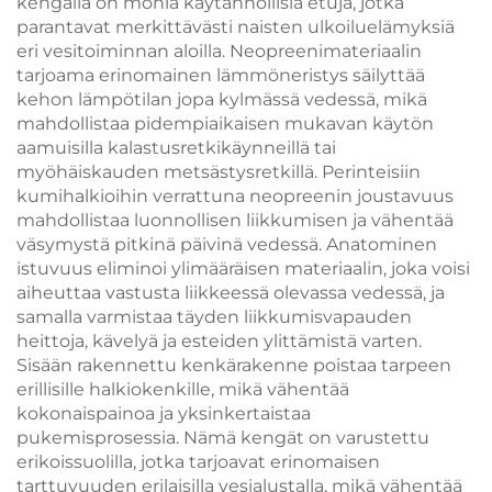
kengällä on monia käytännöllisiä etuja, jotka
parantavat merkittävästi naisten ulkoiluelämyksiä
eri vesitoiminnan aloilla. Neopreenimateriaalin
tarjoama erinomainen lämmöneristys säilyttää
kehon lämpötilan jopa kylmässä vedessä, mikä
mahdollistaa pidempiaikaisen mukavan käytön
aamuisilla kalastusretkikäynneillä tai
myöhäiskauden metsästysretkillä. Perinteisiin
kumihalkioihin verrattuna neopreenin joustavuus
mahdollistaa luonnollisen liikkumisen ja vähentää
väsymystä pitkinä päivinä vedessä. Anatominen
istuvuus eliminoi ylimääräisen materiaalin, joka voisi
aiheuttaa vastusta liikkeessä olevassa vedessä, ja
samalla varmistaa täyden liikkumisvapauden
heittoja, kävelyä ja esteiden ylittämistä varten.
Sisään rakennettu kenkärakenne poistaa tarpeen
erillisille halkiokenkille, mikä vähentää
kokonaispainoa ja yksinkertaistaa
pukemisprosessia. Nämä kengät on varustettu
erikoissuolilla, jotka tarjoavat erinomaisen
tarttuvuuden erilaisilla vesialustalla, mikä vähentää