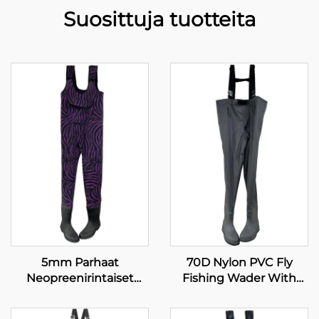
Suosittuja tuotteita
5mm Parhaat
70D Nylon PVC Fly
Neopreenirintaiset
Fishing Wader With
Kalastusasusteet
Boots
Naisille