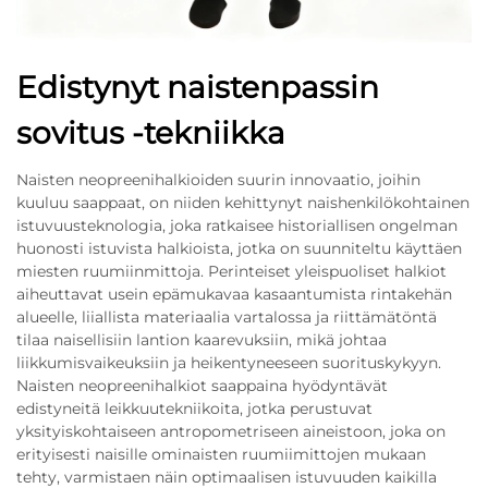
Edistynyt naistenpassin
sovitus -tekniikka
Naisten neopreenihalkioiden suurin innovaatio, joihin
kuuluu saappaat, on niiden kehittynyt naishenkilökohtainen
istuvuusteknologia, joka ratkaisee historiallisen ongelman
huonosti istuvista halkioista, jotka on suunniteltu käyttäen
miesten ruumiinmittoja. Perinteiset yleispuoliset halkiot
aiheuttavat usein epämukavaa kasaantumista rintakehän
alueelle, liiallista materiaalia vartalossa ja riittämätöntä
tilaa naisellisiin lantion kaarevuksiin, mikä johtaa
liikkumisvaikeuksiin ja heikentyneeseen suorituskykyyn.
Naisten neopreenihalkiot saappaina hyödyntävät
edistyneitä leikkuutekniikoita, jotka perustuvat
yksityiskohtaiseen antropometriseen aineistoon, joka on
erityisesti naisille ominaisten ruumiimittojen mukaan
tehty, varmistaen näin optimaalisen istuvuuden kaikilla