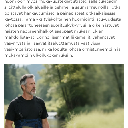
huomioon myös mukavuustekijät strategisella tukipadin
sijoittelulla olkialueille ja pehmeillä saumanreunoilla, jotka
poistavat hankautumiset ja painepisteet pitkäaikaisessa
käytössä. Tämä yksityiskohtainen huomiointi istuvuudesta
johtaa parantuneeseen suorituskykyyn, sillä oikein istuvat
naisten neopreenihalkiot saappaat mukaan lukien
mahdollistavat luonnollisemmat liikemallit, vähentävät
väsymystä ja lisäävät itseluottamusta vaativissa
vesiympäristöissä, mikä lopulta johtaa onnistuneempiin ja
mukavampiin ulkoilukokemuksiin.