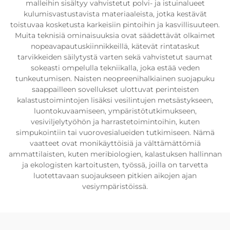
malleihin sisältyy vahvistetut polvi- ja istuinalueet
kulumisvastustavista materiaaleista, jotka kestävät
toistuvaa kosketusta karkeisiin pintoihin ja kasvillisuuteen.
Muita teknisiä ominaisuuksia ovat säädettävät olkaimet
nopeavapautuskiinnikkeillä, kätevät rintataskut
tarvikkeiden säilytystä varten sekä vahvistetut saumat
sokeasti ompelulla tekniikalla, joka estää veden
tunkeutumisen. Naisten neopreenihalkiainen suojapuku
saappailleen sovellukset ulottuvat perinteisten
kalastustoimintojen lisäksi vesilintujen metsästykseen,
luontokuvaamiseen, ympäristötutkimukseen,
vesiviljelytyöhön ja harrastetoimintoihin, kuten
simpukointiin tai vuorovesialueiden tutkimiseen. Nämä
vaatteet ovat monikäyttöisiä ja välttämättömiä
ammattilaisten, kuten meribiologien, kalastuksen hallinnan
ja ekologisten kartoitusten, työssä, joilla on tarvetta
luotettavaan suojaukseen pitkien aikojen ajan
vesiympäristöissä.