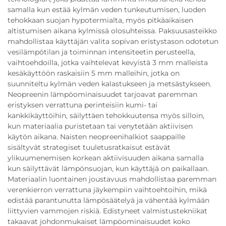
samalla kun estää kylmän veden tunkeutumisen, luoden
tehokkaan suojan hypotermialta, myös pitkäaikaisen
altistumisen aikana kylmissä olosuhteissa. Paksuusasteikko
mahdollistaa käyttäjän valita sopivan eristystason odotetun
vesilämpötilan ja toiminnan intensiteetin perusteella,
vaihtoehdoilla, jotka vaihtelevat kevyistä 3 mm malleista
kesäkäyttöön raskaisiin 5 mm malleihin, jotka on
suunniteltu kylmän veden kalastukseen ja metsästykseen.
Neopreenin lämpöominaisuudet tarjoavat paremman
eristyksen verrattuna perinteisiin kumi- tai
kankkikäyttöihin, säilyttäen tehokkuutensa myös silloin,
kun materiaalia puristetaan tai venytetään aktiivisen
käytön aikana. Naisten neopreenihalkiot saappaille
sisältyvät strategiset tuuletusratkaisut estävät
ylikuumenemisen korkean aktiivisuuden aikana samalla
kun säilyttävät lämpönsuojan, kun käyttäjä on paikallaan.
Materiaalin luontainen joustavuus mahdollistaa paremman
verenkierron verrattuna jäykempiin vaihtoehtoihin, mikä
edistää parantunutta lämpösäätelyä ja vähentää kylmään
liittyvien vammojen riskiä. Edistyneet valmistustekniikat
takaavat johdonmukaiset lämpöominaisuudet koko