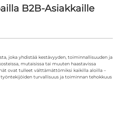
illa B2B-Asiakkaille
usta, joka yhdistää kestävyyden, toiminnallisuuden ja
 kosteissa, mutaisissa tai muuten haastavissa
mät ovat tulleet välttämättömiksi kaikilla aloilla –
a työntekijöiden turvallisuus ja toiminnan tehokkuus