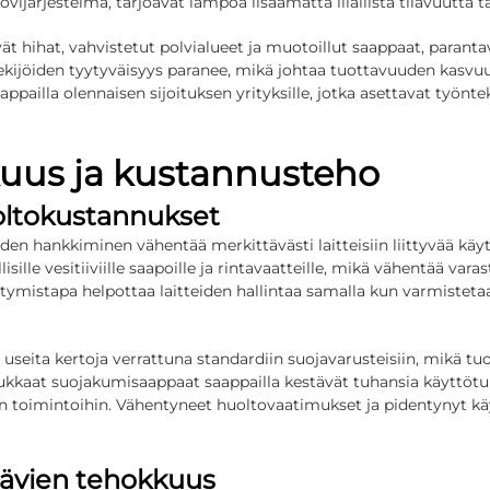
ijärjestelmä, tarjoavat lämpöä lisäämättä liiallista tilavuutta ta
t hihat, vahvistetut polvialueet ja muotoillut saappaat, parant
kijöiden tyytyväisyys paranee, mikä johtaa tuottavuuden kasvuu
appailla
olennaisen sijoituksen yrityksille, jotka asettavat työn
kuus ja kustannusteho
uoltokustannukset
iden hankkiminen vähentää merkittävästi laitteisiin liittyvää kä
lisille vesitiiviille saapoille ja rintavaatteille, mikä vähentää v
tymistapa helpottaa laitteiden hallintaa samalla kun varmistet
 useita kertoja verrattuna standardiin suojavarusteisiin, mikä 
kaat suojakumisaappaat saappailla kestävät tuhansia käyttötunt
en toimintoihin. Vähentyneet huoltovaatimukset ja pidentynyt 
tävien tehokkuus