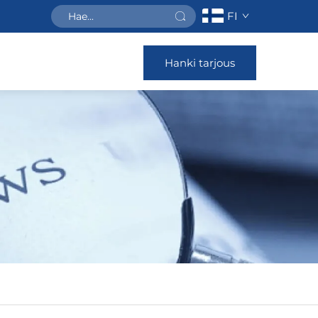
FI
Hanki tarjous