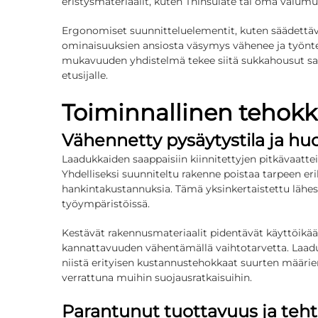
eristysmateriaalit, kuten Thinsulate tai oma valumuov
Ergonomiset suunnitteluelementit, kuten säädettävä
ominaisuuksien ansiosta väsymys vähenee ja työnte
mukavuuden yhdistelmä tekee siitä
sukkahousut sa
etusijalle.
Toiminnallinen tehok
Vähennetty pysäytystila ja h
Laadukkaiden saappaisiin kiinnitettyjen pitkävaatte
Yhdelliseksi suunniteltu rakenne poistaa tarpeen eril
hankintakustannuksia. Tämä yksinkertaistettu lähes
työympäristöissä.
Kestävät rakennusmateriaalit pidentävät käyttöikää
kannattavuuden vähentämällä vaihtotarvetta. Laaduk
niistä erityisen kustannustehokkaat suurten määri
verrattuna muihin suojausratkaisuihin.
Parantunut tuottavuus ja teh