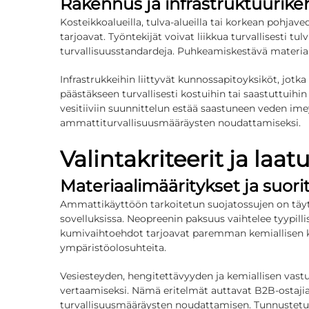
Rakennus ja infrastruktuurike
Kosteikkoalueilla, tulva-alueilla tai korkean pohjav
tarjoavat. Työntekijät voivat liikkua turvallisesti tu
turvallisuusstandardeja. Puhkeamiskestävä materiaali
Infrastrukkeihin liittyvät kunnossapitoyksiköt, jotka
päästäkseen turvallisesti kostuihin tai saastuttuihin
vesitiiviin suunnittelun estää saastuneen veden im
ammattiturvallisuusmääräysten noudattamiseksi.
Valintakriteerit ja laa
Materiaalimääritykset ja suori
Ammattikäyttöön tarkoitetun suojatossujen on täyte
sovelluksissa. Neopreenin paksuus vaihtelee tyypil
kumivaihtoehdot tarjoavat paremman kemiallisen kest
ympäristöolosuhteita.
Vesiesteyden, hengitettävyyden ja kemiallisen vastu
vertaamiseksi. Nämä eritelmät auttavat B2B-ostajia 
turvallisuusmääräysten noudattamisen. Tunnustetuilt