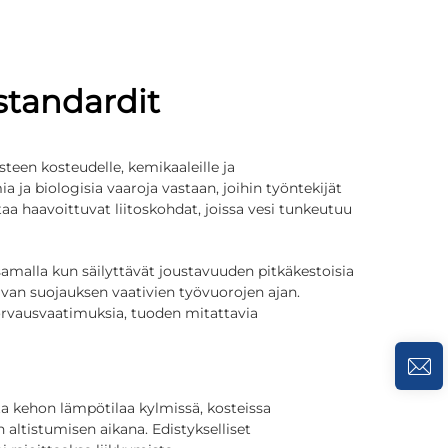
standardit
teen kosteudelle, kemikaaleille ja
a ja biologisia vaaroja vastaan, joihin työntekijät
 haavoittuvat liitoskohdat, joissa vesi tunkeutuu
amalla kun säilyttävät joustavuuden pitkäkestoisia
avan suojauksen vaativien työvuorojen ajan.
korvausvaatimuksia, tuoden mitattavia
sta kehon lämpötilaa kylmissä, kosteissa
altistumisen aikana. Edistykselliset