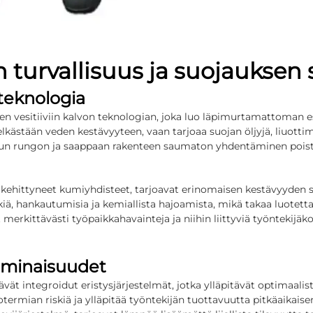
 turvallisuus ja suojauksen 
 teknologia
en vesitiiviin kalvon teknologian, joka luo läpimurtamattoman es
kästään veden kestävyyteen, vaan tarjoaa suojan öljyjä, liuottimi
sun rungon ja saappaan rakenteen saumaton yhdentäminen poistaa
kehittyneet kumiyhdisteet, tarjoavat erinomaisen kestävyyden s
kiä, hankautumisia ja kemiallista hajoamista, mikä takaa luotett
erkittävästi työpaikkahavainteja ja niihin liittyviä työntekijä
minaisuudet
ävät integroidut eristysjärjestelmät, jotka ylläpitävät optimaali
rmian riskiä ja ylläpitää työntekijän tuottavuutta pitkäaikaisen 