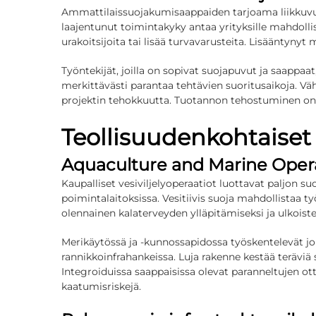
Ammattilaissuojakumisaappaiden tarjoama liikkuvuus
laajentunut toimintakyky antaa yrityksille mahdolli
urakoitsijoita tai lisää turvavarusteita. Lisääntyny
Työntekijät, joilla on sopivat suojapuvut ja saappaa
merkittävästi parantaa tehtävien suoritusaikoja. Vä
projektin tehokkuutta. Tuotannon tehostuminen on eri
Teollisuudenkohtaiset 
Aquaculture and Marine Oper
Kaupalliset vesiviljelyoperaatiot luottavat paljon su
poimintalaitoksissa. Vesitiivis suoja mahdollistaa t
olennainen kalaterveyden ylläpitämiseksi ja ulkois
Merikäytössä ja -kunnossapidossa työskentelevät jouk
rannikkoinfrahankeissa. Luja rakenne kestää teräviä s
Integroiduissa saappaisissa olevat paranneltujen ot
kaatumisriskejä.