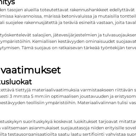
hitys
eden tasojen alueilla toteutettavat rakennushankkeet edellyttävät
lvimissa kaivannoissa, märissä betonivaluissa ja mutaisilla tonttei
 suojelee rakennusjätettä ja teräviä esineitä vastaan, joita taval
 työskentelevät salaojien, jätevesijärjestelmien ja tulvasuojaukse
 ympäristöihin. Kemiallisen kestävyyden ominaisuudet suojaavat al
eytymisen. Tämä suojaus on ratkaisevan tärkeää työntekijän terve
tuvaatimukset
tusluokat
ttävä tiettyjä materiaalivaatimuksia varmistaakseen riittävän s
lisesti 3 mm:sta 5 mm:iin optimaalisen joustavuuden ja eristysom
ävyyden teollisiin ympäristöihin. Materiaalivalinnan tulisi vast
stuskykyn suorituskykyä koskevat luokitukset tarjoavat mitattav
valitsemaan asianmukaiset suojaustasoja niiden erityisille sove
a testausorganisaatioilta saatu laatu sertifiointi vahvistaa suor