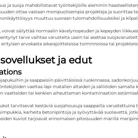
 ja suoja mahdollistavat työntekijöille aiemmin haasteellisten
suuden ottaa vastaan monipuolisempia projekteja ja suorittaa teht
t monikäyttöisyys muuttuu suoraan tulomahdollisuuksiksi ja kilpail
t, voivat säilyttää normaalin kävelynopeuden ja kepeyden liikkues
hentynyt tarve vaihtaa varusteita usein tai asettaa suojavarustei
tyisen arvokasta aikarajoitteisissa toiminnoissa tai projekteissa
sovellukset ja edut
ations
ojapukuihin ja saappaisiin päivittäisissä ruokinnassa, sadonkorjuus
yöntekijöiden vaeltaa läpi matalien altaiden ja säiliöiden samall
ten vaatteiden tai kenkien aiheuttaman kontaminaation estämisek
ot tarvitsevat kestäviä suojahousuja saappailla varustettuina te
impukkia, karheita betonipintoja ja syövyttävää suolavettä, jotka 
teiden kuviot tarjoavat erinomaisen pitoisuuden märillä meripinn