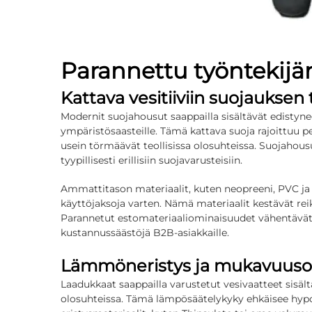
Parannettu työntekijän
Kattava vesitiiviin suojauksen
Modernit suojahousut saappailla sisältävät edistyne
ympäristösaasteille. Tämä kattava suoja rajoittuu pel
usein törmäävät teollisissa olosuhteissa. Suojahou
tyypillisesti erillisiin suojavarusteisiin.
Ammattitason materiaalit, kuten neopreeni, PVC ja 
käyttöjaksoja varten. Nämä materiaalit kestävät rei
Parannetut estomateriaaliominaisuudet vähentävät m
kustannussäästöjä B2B-asiakkaille.
Lämmöneristys ja mukavuuso
Laadukkaat saappailla varustetut vesivaatteet sisält
olosuhteissa. Tämä lämpösäätelykyky ehkäisee hypote