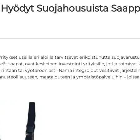
Hyödyt Suojahousuista Saappa
itykset useilla eri aloilla tarvitsevat erikoistunutta suojavarust
t saapat, ovat keskeinen investointi yrityksille, jotka toimivat
 rintaan tai vyötäröön asti. Nämä integroidut vesitiiviit järjestel
ennusteollisuuteen, maatalouteen ja ympäristöpalveluihin – joiss