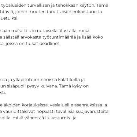
 työalueiden turvallisen ja tehokkaan käytön. Tämä
äviä, joihin muuten tarvittaisiin erikoistuneita
uetuiksi.
saan märällä tai mutaisella alustalla, mikä
ta säästää arvokasta työtuntimäärää ja lisää koko
, joissa on tiukat deadlinet.
sa ja ylläpitotoiminnoissa kalatiloilla ja
a kun sisäpuoli pysyy kuivana. Tämä kyky on
si.
lakoiden korjauksissa, vesialueille asennuksissa ja
vaurioittaisivat nopeasti tavallisia suojavarusteita.
oilla, mikä vähentää liukastumis- ja