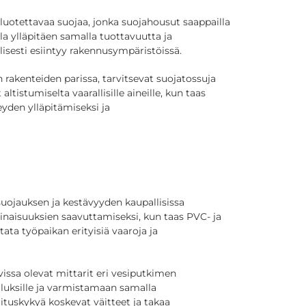
 luotettavaa suojaa, jonka suojahousut saappailla
lla ylläpitäen samalla tuottavuutta ja
lisesti esiintyy rakennusympäristöissä.
n rakenteiden parissa, tarvitsevat suojatossuja
tistumiselta vaarallisille aineille, kun taas
yden ylläpitämiseksi ja
uojauksen ja kestävyyden kaupallisissa
inaisuuksien saavuttamiseksi, kun taas PVC- ja
ata työpaikan erityisiä vaaroja ja
issa olevat mittarit eri vesiputkimen
lluksille ja varmistamaan samalla
ituskykyä koskevat väitteet ja takaa