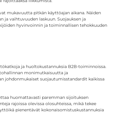
i rajoittaaksa liikkumista.
avat mukavuutta pitkän käyttöajan aikana. Näiden
n ja vaihtuvuuden laskuun. Suojauksen ja
tekijöiden hyvinvoinnin ja toiminnallisen tehokkuuden
yttökatkoja ja huoltokustannuksia B2B-toiminnoissa.
arastohallinnan monimutkaisuutta ja
aan johdonmukaiset suojautumisstandardit kaikissa
tuottaa huomattavasti paremman sijoituksen
eja rajoissa olevissa olosuhteissa, mikä tekee
käyttöikä pienentävät kokonaisomistuskustannuksia