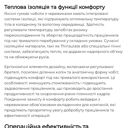
Теплова ізоляція та функції комфорту
Якісні гумові чоботи з черевиками мають інтегровані
системи ізоляції, які підтримують оптимальну температуру
тіла в холодному та вологому середовищі. Здатність
регулювати температуру запобігає ризику
переохолодження та зберігає працездатність працівників
під час тривалого перебування у складних умовах. Сучасні
ізоляційні матеріали, такі як Thinsulate або спеціальні пінні
системи, забезпечують тепло, не додаючи надмірного об'єму
та не обмежуючи рухів.
Ергономічні елементи дизайну, включаючи регульовані
бретелі, посилені ділянки колін та анатомічну форму чобіт,
підвищують комфорт під час тривалого використання. Ці
особливості зменшують стомлюваність і підвищують
задоволення працівників, що призводить до зростання
продуктивності та скорочення рівня плинності кадрів.
Поєднання захисту й комфорту робить
вейдери з
черевиками
обов’язковим вкладенням для компаній, які
приділяють пріоритетну увагу добробуту працівників та
ефективності операцій.
Операційна ефективність та