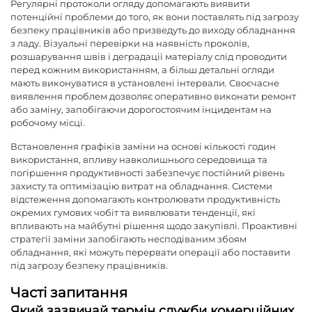
Регулярні протоколи огляду допомагають виявити
потенційні проблеми до того, як вони поставлять під загрозу
безпеку працівників або призведуть до виходу обладнання
з ладу. Візуальні перевірки на наявність проколів,
розшарування швів і деградації матеріалу слід проводити
перед кожним використанням, а більш детальні огляди
мають виконуватися в установлені інтервали. Своєчасне
виявлення проблем дозволяє оперативно виконати ремонт
або заміну, запобігаючи дорогостоячим інцидентам на
робочому місці.
Встановлення графіків заміни на основі кількості годин
використання, впливу навколишнього середовища та
погіршення продуктивності забезпечує постійний рівень
захисту та оптимізацію витрат на обладнання. Системи
відстеження допомагають контролювати продуктивність
окремих гумових чобіт та виявлювати тенденції, які
впливають на майбутні рішення щодо закупівлі. Проактивні
стратегії заміни запобігають несподіваним збоям
обладнання, які можуть перервати операції або поставити
під загрозу безпеку працівників.
Часті запитання
Який зазвичай термін служби комерційних