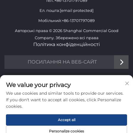
Тел.:
+86-13701797089
Ел. пошта:
[email protected]
Мобільний:
+86-13701797089
Авторські права © 2026 Shanghai Commercial Good
Company. Збережено всі права
Політика конфіденційності
ПОСИЛАННЯ НА ВЕБ-САЙТ
ІНФОРМАЦІЯ
We value your privacy
We use cookies and similar tools to provide our services.
Підпишіться, щоб отримувати нашу щотижневу розсилку
If you don't want to accept all cookies, click Personalize
cookies.
Accept all
Надіслати
Personalize cookies