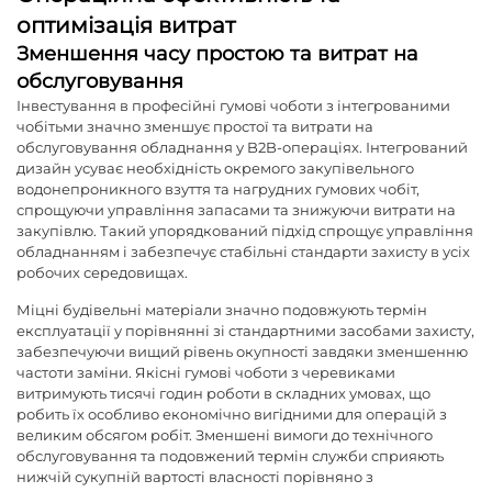
оптимізація витрат
Зменшення часу простою та витрат на
обслуговування
Інвестування в професійні гумові чоботи з інтегрованими
чобітьми значно зменшує простої та витрати на
обслуговування обладнання у B2B-операціях. Інтегрований
дизайн усуває необхідність окремого закупівельного
водонепроникного взуття та нагрудних гумових чобіт,
спрощуючи управління запасами та знижуючи витрати на
закупівлю. Такий упорядкований підхід спрощує управління
обладнанням і забезпечує стабільні стандарти захисту в усіх
робочих середовищах.
Міцні будівельні матеріали значно подовжують термін
експлуатації у порівнянні зі стандартними засобами захисту,
забезпечуючи вищий рівень окупності завдяки зменшенню
частоти заміни. Якісні гумові чоботи з черевиками
витримують тисячі годин роботи в складних умовах, що
робить їх особливо економічно вигідними для операцій з
великим обсягом робіт. Зменшені вимоги до технічного
обслуговування та подовжений термін служби сприяють
нижчій сукупній вартості власності порівняно з