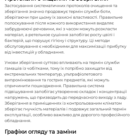
Застосування систематичних протоколів очищення та
зберігання значно продовжує термін служби боти,
зберігаючи при цьому їх захисні властивості. Правильне
полоскування після кожного використання видаляє
забруднюючі речовини, які з часом можуть розкласти
матеріал, а ретельное сушіння запобігає росту цвілі і
бактерій, що порушує гігієну і структуру. Ці методи
обслуговування є необхідними для максимізації прибутку
від інвестицій у обладнання.
Умови зберігання суттєво впливають на термін служби
гамашів із чобітками, тому їх потрібно захищати від
екстремальних температур, ультрафіолетового
випромінювання та гострих предметів, які можуть
спричинити пошкодження. Правильна система
підвішування запобігає утворенню складок і концентрації
напружень, що призводить до передчасного виходу з ладу.
Зберігання в приміщеннях із контрольованим кліматом
зберігає гнучкість матеріалів і подовжує загальний термін
експлуатації, особливо важливо для дорогого професійного
обладнання.
Графіки огляду та заміни