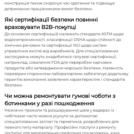
конструкція також скорочує час одягання та підвищує
дотримання працівниками вимог безпеки.
Які сертифікації безпеки повинні
враховувати B2B-покупці
До основних сертифікацій належать стандарти ASTM щодо
водонепроникності, класифікації OSHA щодо стійкості до
хімічних речовин та сертифікації ISO щодо систем
управління якістю від виробників. Для спеціалізованих
застосувань можуть знадобитися галузеві сертифікації,
наприклад, схвалення FDA для переробки харчових
продуктів або затвердження морської безпеки. Наявність
перевірки сторонніми лабораторіями забезпечує додаткову
гарантію виконання заявлених характеристик і стандартів
безпеки.
Чи можна ремонтувати гумові чоботи з
ботинками у разі пошкодження
Незначні проколи та розшарування швів у вадерах із
чобітками часто можна усунути за допомогою
спеціалізованих заплат та герметиків, розроблених для
певного типу матеріалу. Професійні послуги з ремонту
доступні для виправлення серйозних пошкоджень, хоча