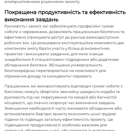
альтернативними рішеннями захисту.
Покращена продуктивність та ефективність
виконання завдань
Рухливість і захист, які забезпечують професійні гумові
чоботи з черевиками, дозволяють працівникам безпечно та
ефективно отримувати доступ до раніше важкодоступних
робочих зон. Ця розширена експлуатаційна можливість дає
компаніям змогу брати участь у більш різноманітних
проектах і виконувати завдання, для яких інакше
знадобилися б спеціалізовані підрядники або додаткове
обладнання безпеки. Збільшена універсальність
безпосередньо перетворюється на можливості для
отримання доходу та конкурентні переваги.
Працівники, які використовують відповідні гумові чоботи з
бахілами, можуть зберігати звичайну швидкість ходьби та
рухливість під час пересування по мокрій або багнистій
місцевості, що значно скорочує час виконання завдань.
Зменшення необхідності часто змінювати обладнання або
встановлювати бар'єри захисту економить цінні трудові
години та підвищує загальну ефективність проекту. Це
підвищення продуктивності особливо важливе для
операцій, обмежених у часі, або проектів із жорсткими