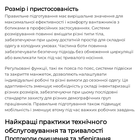
Розмір і пристосованість
Правильне підготування має вирішальне значення для
максимальної ефективності і комфорту вантажників з
ботиками в професійних застосуваннях. Системи
розмірування повинні вміщати різні типи тіла,
забезпечуючи при цьому достатній простір для складної
одягу в холодних умовах. Частина боти повинна
забезпечувати безпечну підходь без обмеження циркуляції
або викликати тиск під час тривалого носіння.
Регульовані функції, такі як пояса по пояс, системи підвіски
та закриття манжеток, дозволяють налаштувати
індивідуальні робочі та різні вимоги до сезонної одягу. Ця
адаптивність зменшує необхідність у складі інвентаризації
різних розмірів, забезпечуючи при цьому послідовні
стандарти захисту для різних демографічних груп
працівників. Правильне підготування також підвищує
мобільність і зменшує втому під час важких робочих завдань.
Найкращі практики технічного
обслуговування та тривалості
Протоколи очищення та зберігання