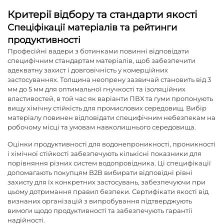
Критерії відбору та стандарти якості
Спеціфікації матеріалів та рейтинги
продуктивності
Професійні вадери з ботинками повинні відповідати
специфічним стандартам матеріалів, щоб забезпечити
адекватну захист і довговічність у комерційних
застосуваннях. Толщина неопрену зазвичай становить від 3
мм до 5 мм для оптимальної гнучкості та ізоляційних
властивостей, в той час як варіанти ПВХ та гуми пропонують
вищу хімічну стійкість для промислових середовищ. Вибір
матеріалу повинен відповідати специфічним небезпекам на
робочому місці та умовам навколишнього середовища.
Оцінки продуктивності для водонепроникності, проникності
і хімічної стійкості забезпечують кількісні показники для
порівняння різних систем водопровідника. Ці специфікації
допомагають покупцям B2B вибирати відповідні рівні
захисту для їх конкретних застосувань, забезпечуючи при
цьому дотримання правил безпеки. Сертифікати якості від
визнаних організацій з випробування підтверджують
вимоги щодо продуктивності та забезпечують гарантії
надійності.