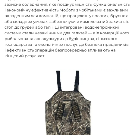
захисне обладнання, яке поєднує міцність, функціональність
і економічну ефективність. Чоботи з чобітьками є важливим
вкладенням для компаній, що працюють у вологих, брудних
або складних умовах, забезпечуючи комплексний захист від
стоп до грудей або талії. Ці інтегровані водонепроникні
системи стали незамінними для галузей — від комерційного
рибальства та аквакультури до будівництва, сільського
господарства та екологічних послуг, де безпека працівників
і ефективність операцій безпосередньо впливають на
кінцевий результат.