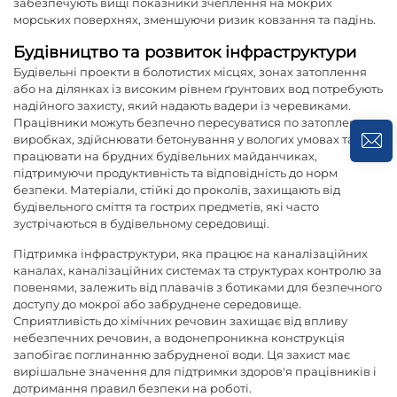
забезпечують вищі показники зчеплення на мокрих
морських поверхнях, зменшуючи ризик ковзання та падінь.
Будівництво та розвиток інфраструктури
Будівельні проекти в болотистих місцях, зонах затоплення
або на ділянках із високим рівнем ґрунтових вод потребують
надійного захисту, який надають вадери із черевиками.
Працівники можуть безпечно пересуватися по затоплених
виробках, здійснювати бетонування у вологих умовах та
працювати на брудних будівельних майданчиках,
підтримуючи продуктивність та відповідність до норм
безпеки. Матеріали, стійкі до проколів, захищають від
будівельного сміття та гострих предметів, які часто
зустрічаються в будівельному середовищі.
Підтримка інфраструктури, яка працює на каналізаційних
каналах, каналізаційних системах та структурах контролю за
повенями, залежить від плавачів з ботиками для безпечного
доступу до мокрої або забруднене середовище.
Сприятливість до хімічних речовин захищає від впливу
небезпечних речовин, а водонепроникна конструкція
запобігає поглинанню забрудненої води. Ця захист має
вирішальне значення для підтримки здоров'я працівників і
дотримання правил безпеки на роботі.