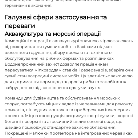
термінами виконання.
Галузеві сфери застосування та
переваги
Аквакультура та морські операції
Комерційні операції в аквакультурі значною мірою залежать
від використання гумових чобіт із бахілами під час
щоденного годування, збору врожаю та технічного
обслуговування на рибних фермах та розплідниках.
Водонепроникний захист дозволяє працівникам
пересуватися мілководдям ставків і резервуарів, зберігаючи
сухий стан всередині системи чобіт. Ця здатність є важливою
для дотримання норм щодо здоров’я риби та запобігання
забрудненню від зовнішнього одягу чи взуття.
Команди для будівництва та обслуговування морських
споруд потребують міцних вадер із черевиками для ремонту
причалів, підводних монтажів та прибережних інженерних
проектів. Міцна конструкція витримує гострі вусики, шорсткі
бетонні поверхні та агресивний вплив солоної води, що
швидко пошкоджує стандартне захисне обладнання.
Покращені малюнки протектора на інтегрованих черевиках