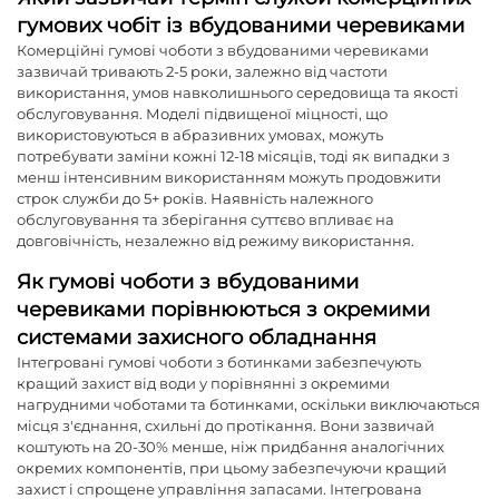
гумових чобіт із вбудованими черевиками
Комерційні гумові чоботи з вбудованими черевиками
зазвичай тривають 2-5 роки, залежно від частоти
використання, умов навколишнього середовища та якості
обслуговування. Моделі підвищеної міцності, що
використовуються в абразивних умовах, можуть
потребувати заміни кожні 12-18 місяців, тоді як випадки з
менш інтенсивним використанням можуть продовжити
строк служби до 5+ років. Наявність належного
обслуговування та зберігання суттєво впливає на
довговічність, незалежно від режиму використання.
Як гумові чоботи з вбудованими
черевиками порівнюються з окремими
системами захисного обладнання
Інтегровані гумові чоботи з ботинками забезпечують
кращий захист від води у порівнянні з окремими
нагрудними чоботами та ботинками, оскільки виключаються
місця з'єднання, схильні до протікання. Вони зазвичай
коштують на 20-30% менше, ніж придбання аналогічних
окремих компонентів, при цьому забезпечуючи кращий
захист і спрощене управління запасами. Інтегрована