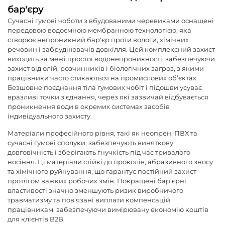
бар'єру
Сучасні гумові чоботи з вбудованими черевиками оснащені
передовою водоємною мембранною технологією, яка
створює непроникний бар'єр проти вологи, хімічних
речовин і забруднювачів довкілля. Цей комплексний захист
виходить за межі простої водонепроникності, забезпечуючи
захист від олій, розчинників і біологічних загроз, з якими
працівники часто стикаються на промислових об’єктах.
Безшовне поєднання тіла гумових чобіт і підошви усуває
вразливі точки з'єднання, через які зазвичай відбувається
проникнення води в окремих системах засобів
індивідуального захисту.
Матеріали професійного рівня, такі як неопрен, ПВХ та
сучасні гумові сполуки, забезпечують виняткову
довговічність і зберігають гнучкість під час тривалого
носіння. Ці матеріали стійкі до проколів, абразивного зносу
та хімічного руйнування, що гарантує постійний захист
протягом важких робочих змін. Покращені бар'єрні
властивості значно зменшують ризик виробничого
травматизму та пов'язані виплати компенсацій
працівникам, забезпечуючи вимірювану економію коштів
для клієнтів B2B.