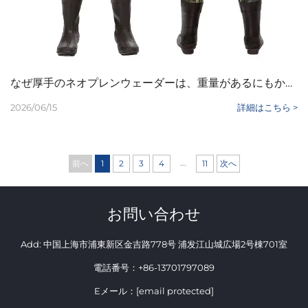
なぜ厚手のネオプレンウェーダーは、重量があるにもかかわらず、寒冷水域での釣りで主流となっているのでしょうか？
2026/06/15
詳細はこちら >
...
前へ
1
2
3
4
11
次へ
お問い合わせ
Add: 中国上海市浦東新区金吉路778号 浦发江山城広場2号棟701室
電話番号：
+86-13701797089
Eメール：
[email protected]