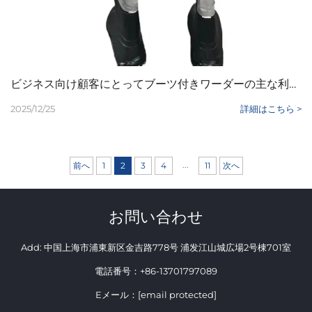
ビジネス向け顧客にとってブーツ付きワーダーの主な利点は何ですか
2025/12/25
詳細はこちら >
...
前へ
1
2
3
4
11
次へ
お問い合わせ
Add: 中国上海市浦東新区金吉路778号 浦发江山城広場2号棟701室
電話番号：
+86-13701797089
Eメール：
[email protected]