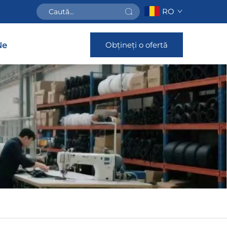
RO
Obțineți o ofertă
Ne