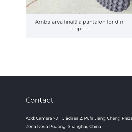
Ambalarea finală a pantalonilor din
neopren
Contact
Add: Camera 701, Clădirea 2, Pufa Jiang Cheng Plaza, 
Zona Nouă Pudong, Shanghai, China