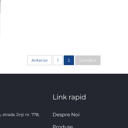
Anterior
1
2
Următor
Link rapid
Despre Noi
strada Jinji nr. 778,
Produse