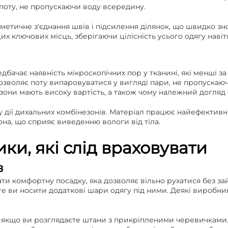
поту, не пропускаючи воду всередину.
тичне з'єднання швів і підсилення ділянок, що швидко зно
х ключових місць, зберігаючи цілісність усього одягу навіт
бачає наявність мікроскопічних пор у тканині, які менші за
зволяє поту випаровуватися у вигляді пари, не пропускаюч
езони мають високу вартість, а також чому належний догляд 
у дії дихальних комбінезонів. Матеріал працює найефективн
на, що сприяє виведенню вологи від тіла.
ки, які слід враховувати
в
ти комфортну посадку, яка дозволяє вільно рухатися без за
ете ви носити додаткові шари одягу під ними. Деякі виробни
в, якщо ви розглядаєте штани з прикріпленими черевичкам