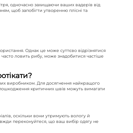
ітря, одночасно захищаючи ваших вадерів від
ням, щоб запобігти утворенню плісні та
користання. Однак це може суттєво відрізнятися
о часто ловить рибу, може знадобитися частіше
отікати?
ених виробником. Для досягнення найкращого
о пошкодження критичних швів можуть вимагати
іалів, оскільки вони утримують вологу й
авжди переконуйтеся, що ваш вибір одягу не