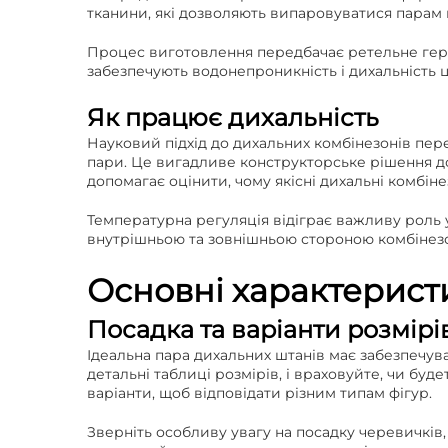
тканини, які дозволяють випаровуватися парам 
Процес виготовлення передбачає ретельне герме
забезпечують водонепроникність і дихальність ци
Як працює дихальність
Науковий підхід до дихальних комбінезонів перед
пари. Це вигадливе конструкторське рішення до
допомагає оцінити, чому якісні дихальні комбін
Температурна регуляція відіграє важливу роль 
внутрішньою та зовнішньою стороною комбінезо
Основні характеристи
Посадка та варіанти розмірі
Ідеальна пара дихальних штанів має забезпечува
детальні таблиці розмірів, і враховуйте, чи буд
варіанти, щоб відповідати різним типам фігур.
Зверніть особливу увагу на посадку черевичкі