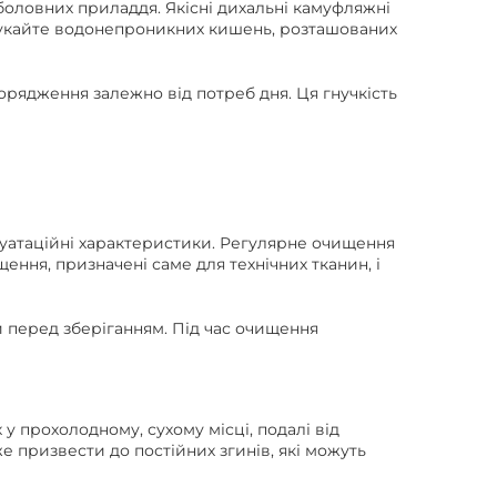
боловних приладдя. Якісні дихальні камуфляжні
 Шукайте водонепроникних кишень, розташованих
орядження залежно від потреб дня. Ця гнучкість
луатаційні характеристики. Регулярне очищення
ення, призначені саме для технічних тканин, і
 перед зберіганням. Під час очищення
у прохолодному, сухому місці, подалі від
 призвести до постійних згинів, які можуть