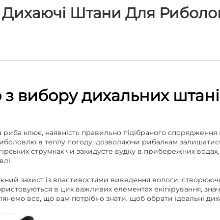
 Дихаючі Штани Для Риболов
 з вибору дихальних штані
а риба клює, наявність правильно підібраного спорядження
иболовлю в теплу погоду, дозволяючи рибалкам залишатися
гірських струмках чи закидуєте вудку в прибережних водах, 
влі.
кний захист із властивостями виведення вологи, створююч
икористовуються в цих важливих елементах екіпірування, з
глянемо все, що вам потрібно знати, щоб обрати ідеальні ди