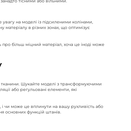
занадто тісними або вільними.
 увагу на моделі із підсиленими колінами,
у матеріалу в різних зонах, що оптимізує
ть про більш міцний матеріал, хоча це іноді може
у
гій тканини. Шукайте моделі з трансформуючими
яції або регульовані елементи, які
 і чи може це вплинути на вашу рухливість або
ня основних функцій штанів.