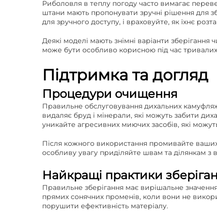
Риболовля в теплу погоду часто вимагає переве
штани мають пропонувати зручні рішення для з
для зручного доступу, і враховуйте, як їхнє ро
Деякі моделі мають знімні варіанти зберігання 
може бути особливо корисною під час тривалих 
Підтримка та догляд
Процедури очищення
Правильне обслуговування дихальних камуфляжн
видаляє бруд і мінерали, які можуть забити дих
уникайте агресивних миючих засобів, які можут
Після кожного використання промивайте ваших 
особливу увагу приділяйте швам та ділянкам з
Найкращі практики зберіга
Правильне зберігання має вирішальне значення д
прямих сонячних променів, коли вони не викори
порушити ефективність матеріалу.