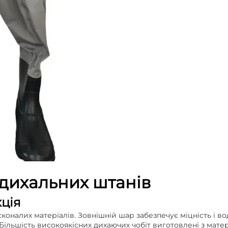
 дихальних штанів
кція
коналих матеріалів. Зовнішній шар забезпечує міцність і во
Більшість високоякісних дихаючих чобіт виготовлені з матері