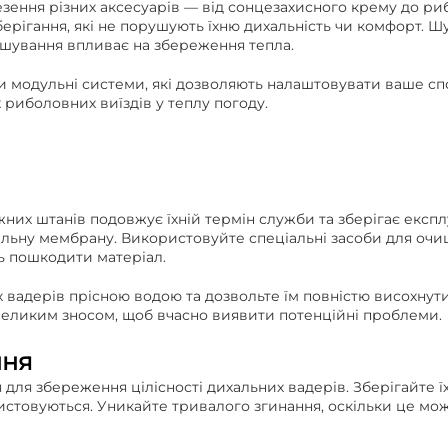
зення різних аксесуарів — від сонцезахисного крему до ри
берігання, які не порушують їхню дихальність чи комфорт.
зташування впливає на збереження тепла.
чи модульні системи, які дозволяють налаштовувати ваше сп
риболовних виїздів у теплу погоду.
их штанів подовжує їхній термін служби та зберігає експ
альну мембрану. Використовуйте спеціальні засоби для очищ
ь пошкодити матеріал.
вадерів прісною водою та дозвольте їм повністю висохнути
 великим зносом, щоб вчасно виявити потенційні проблеми.
ння
ля збереження цілісності дихальних вадерів. Зберігайте їх 
стовуються. Уникайте тривалого згинання, оскільки це може