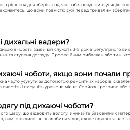
го рішення для зберігання, яке забезпечує циркуляцію пов
еконайтесь, що вони повністю сухі перед тривалим зберіган
і дихальні вадери?
 дихаючі чоботи зазвичай служать 3–5 років регулярного ви
ання та ступеня догляду. Професійним рибалкам або тим, хт
хаючі чоботи, якщо вони почали пр
ожна часто усунути за допомогою ремонтних наборів, схвал
о очистіть і висушіть уражене місце. Серйозні розриви аб
дягу під дихаючі чоботи?
вого шару, що відводить вологу. Уникайте бавовняних матер
, вам, можливо, не знадобиться додаткове вдягання, але з