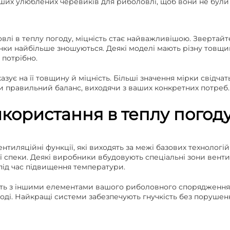
аших улюблених черевиків для риболовлі, щоб вони не були 
влі в теплу погоду, міцність стає найважливішою. Звертайте
нки найбільше зношуються. Деякі моделі мають різну товщин
 потрібно.
азує на її товщину й міцність. Більші значення мірки свідча
и правильний баланс, виходячи з ваших конкретних потреб.
икористання в теплу погод
ентиляційні функції, які виходять за межі базових техноло
ї спеки. Деякі виробники вбудовують спеціальні зони вентил
під час підвищення температури.
ють з іншими елементами вашого риболовного спорядження,
воді. Найкращі системи забезпечують гнучкість без порушен