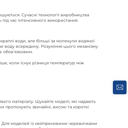
шуються. Сучасні технології виробництва
ь під час інтенсивного використання.
 краплі води, але більші за молекули водяної
и воду всередину. Розуміння цього механізму
є обов’язковим.
іше, коли існує різниця температур між
йвого матеріалу. Шукайте моделі, які надають
ки пропонують звичайні, високі та короткі
и. Для моделей із нейпреновими черевичками