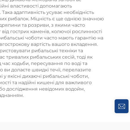
ційні властивості допомагають
Така адаптивність усуває необхідність
них рибалок. Міцність є ще однією значною
дряпини та розриви, з якими часто
від гострих каменів, колючої рослинності
рибальські чоботи часто мають гарантію на
овгострокову вартість вашого вкладення.
истовувати рибальські техніки та
с тривалих рибальських сесій, тоді як
д час ходьби, пересування по воді та
 ви долаєте швидкі течії, перелазите
у якісні дихаючі рибальські чоботи,
ості та надійні кишені для важливого
або дослідження невідомих водойм,
ладнанням.