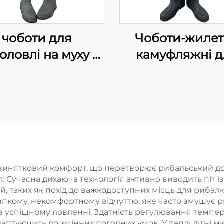
чоботи для
Чоботи-жиле
оловлі на муху з
камуфляжні д
атеріалу 70D
полювання т
ейлон PVC із
риболовлі,
черевичками
водонепроникні
штани, дихаючі
підошвою на ш
винятковий комфорт, що перетворює рибальський дос
. Сучасна дихаюча технологія активно виводить піт із
, таких як похід до важкодоступних місць для рибалк
ипкому, некомфортному відчуттю, яке часто змушує р
 успішному ловленні. Здатність регулювання темпер
даптуючись до змінних погодних умов. У теплі літні 