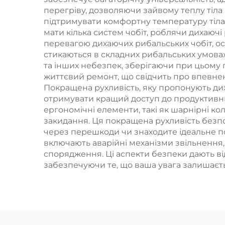
перегріву, дозволяючи зайвому теплу тіла
підтримувати комфортну температуру тіла 
мати кілька систем чобіт, роблячи дихаюч
перевагою дихаючих рибальських чобіт, ос
стикаються в складних рибальських умовах
та інших небезпек, зберігаючи при цьому г
життєвий ремонт, що свідчить про впевнен
Покращена рухливість, яку пропонують дих
отримувати кращий доступ до продуктивних
ергономічні елементи, такі як шарнірні кол
закидання. Ця покращена рухливість безпо
через перешкоди чи знаходите ідеальне пол
включають аварійні механізми звільнення,
спорядження. Ці аспекти безпеки дають ві
забезпечуючи те, що ваша увага залишаєть