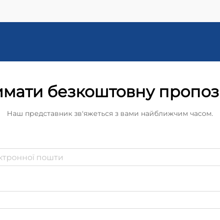
підвищити задоволення
роздрібних продавців і збільшити
прибуток. Отримайте повний
посібник уже зараз.
мати безкоштовну пропо
Наш представник зв'яжеться з вами найближчим часом.