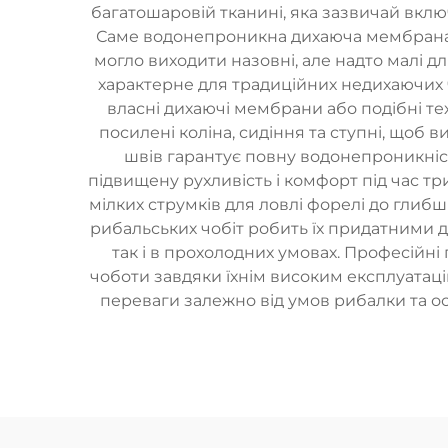
багатошаровій тканині, яка зазвичай вкл
Саме водонепроникна дихаюча мембрана є с
могло виходити назовні, але надто малі д
характерне для традиційних недихаючих чо
власні дихаючі мембрани або подібні те
посилені коліна, сидіння та ступні, щоб в
швів гарантує повну водонепроникність
підвищену рухливість і комфорт під час т
мілких струмків для ловлі форелі до глибш
рибальських чобіт робить їх придатними д
так і в прохолодних умовах. Професійні
чоботи завдяки їхнім високим експлуатац
переваги залежно від умов рибалки та о