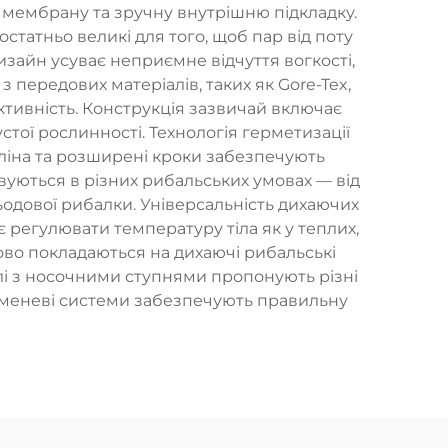
 мембрану та зручну внутрішню підкладку.
статньо великі для того, щоб пар від поту
изайн усуває неприємне відчуття вогкості,
 передових матеріалів, таких як Gore-Tex,
ктивність. Конструкція зазвичай включає
устої рослинності. Технологія герметизації
коліна та розширені кроки забезпечують
вуються в різних рибальських умовах — від
льодової рибалки. Універсальність дихаючих
 регулювати температуру тіла як у теплих,
ково покладаються на дихаючі рибальські
лі з носочними ступнями пропонують різні
ременеві системи забезпечують правильну