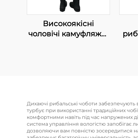
Високоякісні
чоловічі камуфляжні
риб
водонепроникні
м
напівчеревики з
Н
неопрену для
полювання
Дихаючі рибальські чоботи забезпечують 
турбує при використанні традиційних чобіт
комфортними навіть під час напружених дій
система управління вологістю запобігає л
дозволяючи вам повністю зосередитися на
забезпечує багаторічну універсальність, а