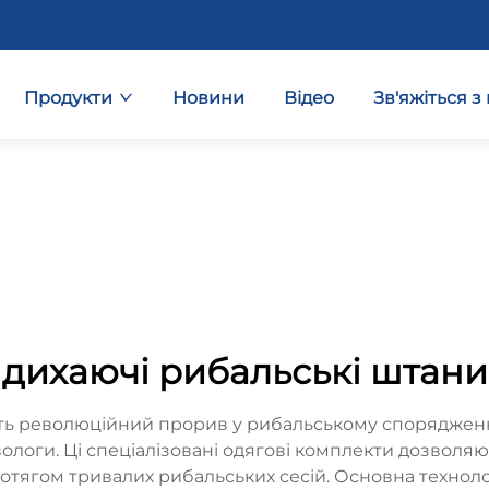
Продукти
Новини
Відео
Зв'яжіться з
дихаючі рибальські штани
ть революційний прорив у рибальському спорядженн
логи. Ці спеціалізовані одягові комплекти дозволяю
отягом тривалих рибальських сесій. Основна техноло