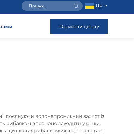
UK
Отримати цитату
 нами
і, поєднуючи водонепроникний захист із
ть рибалкам впевнено заходити у річки,
гія дихаючих рибальських чобіт полягає в