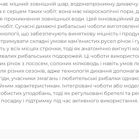
ючає міцний зовнішній шар, водонепроникну дихаючу
ерцем таких чобіт: вона має мікроскопічні пори, до
ля проникнення зовнішньої води. Цей інноваційний д
біт. Сучасні дихаючі рибальські чоботи виготовлені з
хнології, що забезпечують виняткову міцність і проду
итримувати складні умови кам’янистих русел річок і г
 у всіх місцях строчки, тоді як анатомічно вигнуті 
ривалих рибальських подорожей. Ці чоботи використо
их річок з лососем, солоних мілководь і навіть умов 
ля різних сезонів, адже технологія дихання допомагає
 гіди, учасники змагань і любительські рибалки одна
ійним характеристикам. Інтегровані чоботи або моде
собистих уподобань, тоді як регульовані бретелі та 
посадку і підтримку під час активного використання.