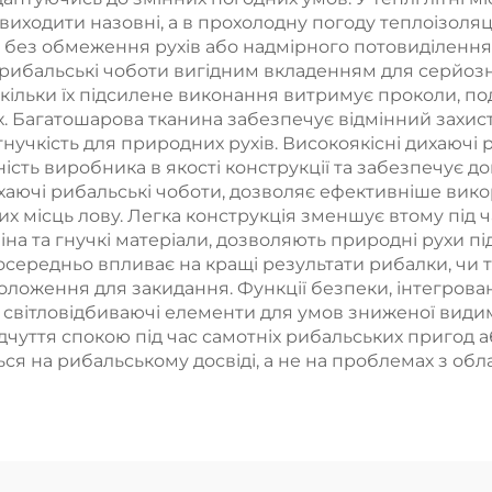
 виходити назовні, а в прохолодну погоду теплоізоля
без обмеження рухів або надмірного потовиділення. 
і рибальські чоботи вигідним вкладенням для серйоз
кільки їх підсилене виконання витримує проколи, по
. Багатошарова тканина забезпечує відмінний захист 
нучкість для природних рухів. Високоякісні дихаючі 
ість виробника в якості конструкції та забезпечує д
аючі рибальські чоботи, дозволяє ефективніше викор
 місць лову. Легка конструкція зменшує втому під ча
іна та гнучкі матеріали, дозволяють природні рухи пі
середньо впливає на кращі результати рибалки, чи то
оження для закидання. Функції безпеки, інтегровані 
 світловідбиваючі елементи для умов зниженої видим
дчуття спокою під час самотніх рибальських пригод 
ся на рибальському досвіді, а не на проблемах з об