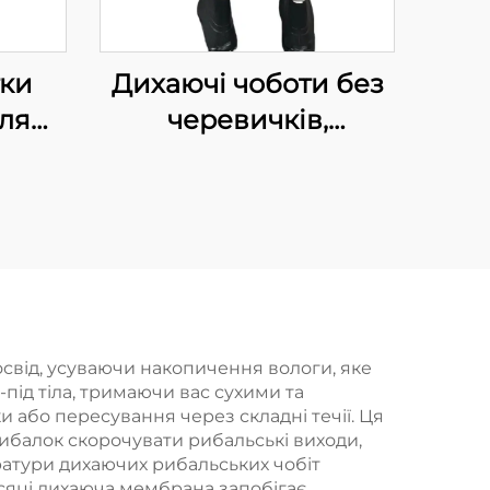
тки
Дихаючі чоботи без
ля
черевичків,
а
укорочені чоботи до
талії,
 сухі
водонепроникні
, з
штани для риболовлі
ипах
та полювання
від, усуваючи накопичення вологи, яке
-під тіла, тримаючи вас сухими та
и або пересування через складні течії. Ця
ибалок скорочувати рибальські виходи,
атури дихаючих рибальських чобіт
місяці дихаюча мембрана запобігає