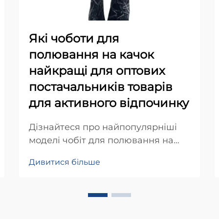
Які чоботи для
полювання на качок
найкращі для оптових
постачальників товарів
для активного відпочинку
Дізнайтеся про найпопулярніші
моделі чобіт для полювання на
качок, які підходять для оптового
Дивитися більше
розповсюдження. Дізнайтеся про
ключові характеристики, стратегії
ціноутворення та поради щодо
управління запасами, щоб