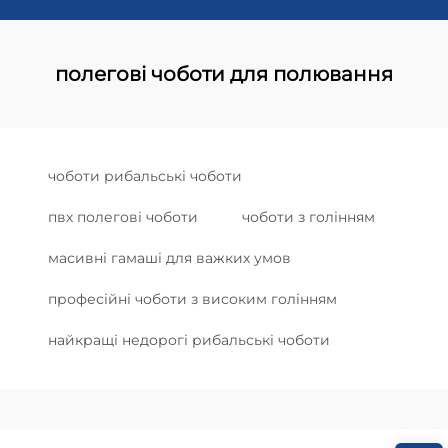
полегові чоботи для полювання
чоботи рибальські чоботи
пвх полегові чоботи
чоботи з голінням
масивні гамаші для важких умов
професійні чоботи з високим голінням
найкращі недорогі рибальські чоботи