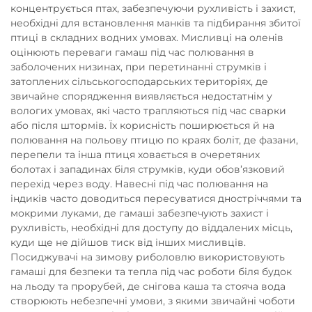
концентрується птах, забезпечуючи рухливість і захист,
необхідні для встановлення манків та підбирання збитої
птиці в складних водних умовах. Мисливці на оленів
оцінюють переваги гамаш під час полювання в
заболочених низинах, при перетинанні струмків і
затоплених сільськогосподарських територіях, де
звичайне спорядження виявляється недостатнім у
вологих умовах, які часто трапляються під час сварки
або після штормів. Їх корисність поширюється й на
полювання на польову птицю по краях боліт, де фазани,
перепели та інша птиця ховається в очеретяних
болотах і западинах біля струмків, куди обов’язковий
перехід через воду. Навесні під час полювання на
індиків часто доводиться пересуватися дностріччями та
мокрими луками, де гамаші забезпечують захист і
рухливість, необхідні для доступу до віддалених місць,
куди ще не дійшов тиск від інших мисливців.
Посиджувачі на зимову риболовлю використовують
гамаші для безпеки та тепла під час роботи біля будок
на льоду та прорубей, де снігова каша та стояча вода
створюють небезпечні умови, з якими звичайні чоботи