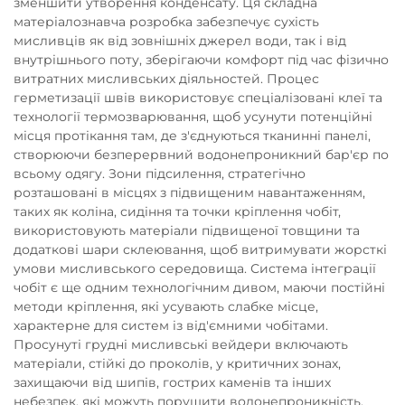
зменшити утворення конденсату. Ця складна
матеріалознавча розробка забезпечує сухість
мисливців як від зовнішніх джерел води, так і від
внутрішнього поту, зберігаючи комфорт під час фізично
витратних мисливських діяльностей. Процес
герметизації швів використовує спеціалізовані клеї та
технології термозварювання, щоб усунути потенційні
місця протікання там, де з'єднуються тканинні панелі,
створюючи безперервний водонепроникний бар'єр по
всьому одягу. Зони підсилення, стратегічно
розташовані в місцях з підвищеним навантаженням,
таких як коліна, сидіння та точки кріплення чобіт,
використовують матеріали підвищеної товщини та
додаткові шари склеювання, щоб витримувати жорсткі
умови мисливського середовища. Система інтеграції
чобіт є ще одним технологічним дивом, маючи постійні
методи кріплення, які усувають слабке місце,
характерне для систем із від'ємними чобітами.
Просунуті грудні мисливські вейдери включають
матеріали, стійкі до проколів, у критичних зонах,
захищаючи від шипів, гострих каменів та інших
небезпек, які можуть порушити водонепроникність.