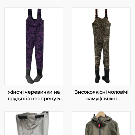
жіночі черевички на
Високоякісні чоловічі
грудях із неопрену 5
камуфляжні
мм найвищої якості
водонепроникні
для риболовлі,
напівчеревики з
черевички-чоботи для
неопрену для
риболовлі
полювання