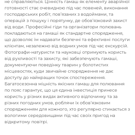
не справляються. Цінність гамаш як елементу аварійної
готовності стає очевидною під час повеней, виконання
господарських робіт, пов’язаних з водоймами, та
операцій з пошуку і порятунку, де обов’язковий захист
від води. Професійні гіди та організатори полювань
покладаються на гамаші як стандартне спорядження,
що дозволяє їм надавати безпечні та ефективні послуги
клієнтам, незалежно від водних умов під час екскурсій.
Фотографи-натуристи та науковці отримують користь
від рухливості та захисту, які забезпечують гамаші,
документуючи поведінку тварин у болотистих
місцевостях, куди звичайне спорядження не дає
доступу до найкращих точок спостереження.
Багатосезонна міцність якісних гамаш для полювання
по пояс гарантує, що ця єдина інвестиція принесе
користь у різних видах активного відпочинку та за
різних погодних умов, роблячи їх обов’язковим
спорядженням для кожного, хто регулярно стикається з
вологими середовищами під час своїх пригод на
відкритому повітрі.