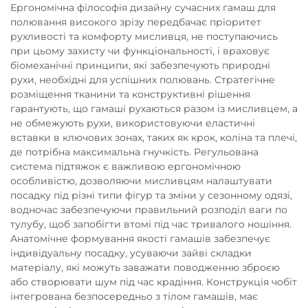
Ергономічна філософія дизайну сучасних гамаш для
полювання високого зрізу передбачає пріоритет
рухливості та комфорту мисливця, не поступаючись
при цьому захисту чи функціональності, і враховує
біомеханічні принципи, які забезпечують природні
рухи, необхідні для успішних полювань. Стратегічне
розміщення тканини та конструктивні рішення
гарантують, що гамаші рухаються разом із мисливцем, а
не обмежують рухи, використовуючи еластичні
вставки в ключових зонах, таких як крок, коліна та плечі,
де потрібна максимальна гнучкість. Регульована
система підтяжок є важливою ергономічною
особливістю, дозволяючи мисливцям налаштувати
посадку під різні типи фігур та зміни у сезонному одязі,
водночас забезпечуючи правильний розподіл ваги по
тулубу, щоб запобігти втомі під час тривалого ношіння.
Анатомічне формування якості гамашів забезпечує
індивідуальну посадку, усуваючи зайві складки
матеріалу, які можуть заважати поводженню зброєю
або створювати шум під час крадіння. Конструкція чобіт
інтегрована безпосередньо з тілом гамашів, має