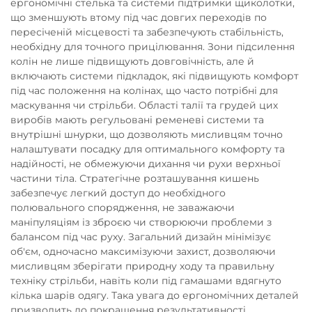
ергономічні стелька та системи підтримки щиколотки,
що зменшують втому під час довгих переходів по
пересіченій місцевості та забезпечують стабільність,
необхідну для точного прицілювання. Зони підсилення
колін не лише підвищують довговічність, але й
включають системи підкладок, які підвищують комфорт
під час положення на колінах, що часто потрібні для
маскування чи стрільби. Області талії та грудей цих
виробів мають регульовані ременеві системи та
внутрішні шнурки, що дозволяють мисливцям точно
налаштувати посадку для оптимального комфорту та
надійності, не обмежуючи дихання чи рухи верхньої
частини тіла. Стратегічне розташування кишень
забезпечує легкий доступ до необхідного
полювального спорядження, не заважаючи
маніпуляціям із зброєю чи створюючи проблеми з
балансом під час руху. Загальний дизайн мінімізує
об'єм, одночасно максимізуючи захист, дозволяючи
мисливцям зберігати природну ходу та правильну
техніку стрільби, навіть коли під гамашами вдягнуто
кілька шарів одягу. Така увага до ергономічних деталей
призводить до покращення результативності