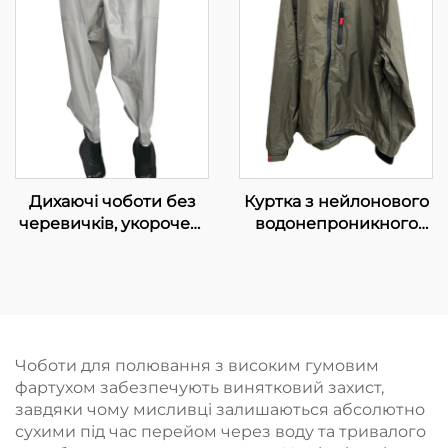
Дихаючі чоботи без
Куртка з нейлонового
черевичків, укорочені
водонепроникного
чоботи до талії,
матеріалу, з
водонепроникні
капюшоном, одяг для
штани для риболовлі
рибалок, куртки
та полювання
великих розмірів для
чоловіків
Чоботи для полювання з високим гумовим
фартухом забезпечують винятковий захист,
завдяки чому мисливці залишаються абсолютно
сухими під час перейом через воду та тривалого