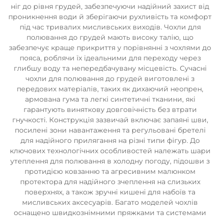
ніг до рівня грудей, забезпечуючи надійний захист від
проникнення води й зберігаючи рухливість та комфорт
під час тривалих мисливських виходів. Чохли для
полювання до грудей мають високу талію, що
забезпечує краще прикриття у порівнянні з чохлями до
пояса, роблячи їх ідеальними для переходу через
глибшу воду та непередбачувану місцевість. Сучасні
чохли для полювання до грудей виготовлені з
передових матеріалів, таких як дихаючий неопрен,
армована гума та легкі синтетичні тканини, які
гарантують виняткову довговічність без втрати
гнучкості. Конструкція зазвичай включає запаяні шви,
посилені зони навантаження та регульовані бретелі
для надійного прилягання на різні типи фігур. До
ключових технологічних особливостей належать шари
утеплення для полювання в холодну погоду, підошви з
протидією ковзанню та агресивним малюнком
протектора для надійного зчеплення на слизьких
поверхнях, а також зручні кишені для набоїв та
мисливських аксесуарів. Багато моделей чохлів
оснащено швидкознімними пряжками та системами