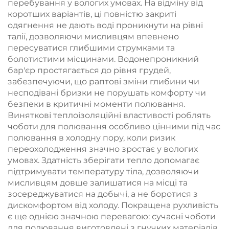
перебування у вологих умовах. На відміну від
коротших варіантів, ці повністю закриті
одягнення не дають воді проникнути на рівні
талії, дозволяючи мисливцям впевнено
пересуватися глибшими струмками та
болотистими місцинами. Водонепроникний
бар'єр простягається до рівня грудей,
забезпечуючи, що раптові зміни глибини чи
несподівані бризки не порушать комфорту чи
безпеки в критичні моменти полювання.
Виняткові теплоізоляційні властивості роблять
чоботи для полювання особливо цінними під час
полювання в холодну пору, коли ризик
переохолодження значно зростає у вологих
умовах. Здатність зберігати тепло допомагає
підтримувати температуру тіла, дозволяючи
мисливцям довше залишатися на місці та
зосереджуватися на добычі, а не боротися з
дискомфортом від холоду. Покращена рухливість
є ще однією значною перевагою: сучасні чоботи
для полювання виготовлені з гнучких матеріалів