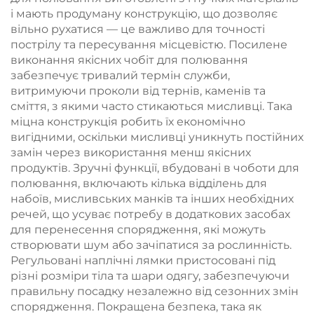
і мають продуману конструкцію, що дозволяє
вільно рухатися — це важливо для точності
пострілу та пересування місцевістю. Посилене
виконання якісних чобіт для полювання
забезпечує тривалий термін служби,
витримуючи проколи від тернів, каменів та
сміття, з якими часто стикаються мисливці. Така
міцна конструкція робить їх економічно
вигідними, оскільки мисливці уникнуть постійних
замін через використання менш якісних
продуктів. Зручні функції, вбудовані в чоботи для
полювання, включають кілька відділень для
набоїв, мисливських манків та інших необхідних
речей, що усуває потребу в додаткових засобах
для перенесення спорядження, які можуть
створювати шум або зачіпатися за рослинність.
Регульовані наплічні лямки пристосовані під
різні розміри тіла та шари одягу, забезпечуючи
правильну посадку незалежно від сезонних змін
спорядження. Покращена безпека, така як