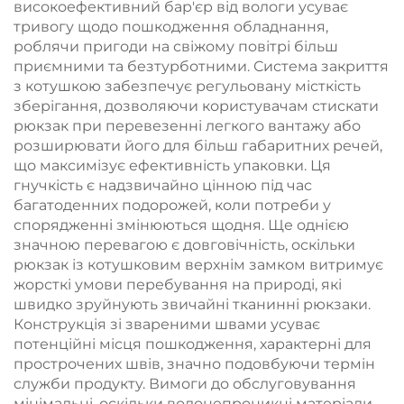
високоефективний бар'єр від вологи усуває
тривогу щодо пошкодження обладнання,
роблячи пригоди на свіжому повітрі більш
приємними та безтурботними. Система закриття
з котушкою забезпечує регульовану місткість
зберігання, дозволяючи користувачам стискати
рюкзак при перевезенні легкого вантажу або
розширювати його для більш габаритних речей,
що максимізує ефективність упаковки. Ця
гнучкість є надзвичайно цінною під час
багатоденних подорожей, коли потреби у
спорядженні змінюються щодня. Ще однією
значною перевагою є довговічність, оскільки
рюкзак із котушковим верхнім замком витримує
жорсткі умови перебування на природі, які
швидко зруйнують звичайні тканинні рюкзаки.
Конструкція зі звареними швами усуває
потенційні місця пошкодження, характерні для
прострочених швів, значно подовбуючи термін
служби продукту. Вимоги до обслуговування
мінімальні, оскільки водонепроникні матеріали