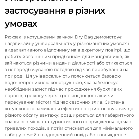
застосування в різних
умовах
Рюкзак із котушковим замком Dry Bag демонструє
надзвичайну універсальність у різноманітних умовах і
видах активного відпочинку на відкритому повітрі, що
робить його цінним придбанням для мандрівників, які
займаються різними видами діяльності або стикаються
з непередбачуваною погодою під час перебування на
природі. Ця універсальність пояснюється базовою
водо-непроникною конструкцією, яка забезпечує
необхідний захист під час проходження бурхливих
порогів, трекінгу через тропічні дощові ліси чи
пересування містом під час сезонних злив. Система
котушкового замикання ефективно пристосовується до
різного обсягу вантажу: розширюється для габаритного
спального мішка та туристичного спорядження під час
тривалих походів, а потім стискається для мінімального
набору речей на одноденний похід або повсякденне