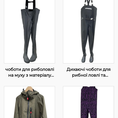
чоботи для риболовлі
Дихаючі чоботи для
на муху з матеріалу
рибної ловлі та
70D Нейлон PVC із
полювання, 3-шарові,
черевичками
водонепроникні, з
утеплювачем, з
відкритим носком, для
чоловіків