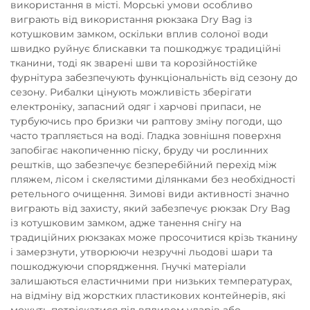
використання в місті. Морські умови особливо
виграють від використання рюкзака Dry Bag із
котушковим замком, оскільки вплив солоної води
швидко руйнує блискавки та пошкоджує традиційні
тканини, тоді як зварені шви та корозійностійке
фурнітура забезпечують функціональність від сезону до
сезону. Рибалки цінують можливість зберігати
електроніку, запасний одяг і харчові припаси, не
турбуючись про бризки чи раптову зміну погоди, що
часто трапляється на воді. Гладка зовнішня поверхня
запобігає накопиченню піску, бруду чи рослинних
рештків, що забезпечує безперебійний перехід між
пляжем, лісом і скелястими ділянками без необхідності
ретельного очищення. Зимові види активності значно
виграють від захисту, який забезпечує рюкзак Dry Bag
із котушковим замком, адже танення снігу на
традиційних рюкзаках може просочитися крізь тканину
і замерзнути, утворюючи незручні льодові шари та
пошкоджуючи спорядження. Гнучкі матеріали
залишаються еластичними при низьких температурах,
на відміну від жорстких пластикових контейнерів, які
можуть потріскатися під впливом ударів або