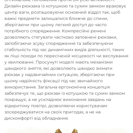
Дизайн рюкзака із котушкою та сухим замком враховує
центр ваги, розташовуючи основний відділ так, щоб
важкі предмети залишалися ближче до спини,
зберігаючи при цьому легкий доступ до часто
потрібного спорядження. Компресійні ремені
дозволяють стягувати частково заповнені рюкзаки,
запобігаючи зсуву спорядження та забезпечуючи
стабільність під час динамічних видів діяльності, таких
як піші походи по пересіченій місцевості чи веслування
у хвилюванні. Просунуті моделі мають механізми
швидкого зняття, які дозволяють швидко знімати
рюкзак у надзвичайних ситуаціях, зберігаючи при
цьому надійність фіксації під час звичайного
використання. Загальна ергономічна концепція
забезпечує те, що рюкзак із котушкою та сухим замком
покращує, а не ускладнює виконання завдань на
відкритому повітрі, дозволяючи користувачам
зосереджуватися на своїх пригодах, а не на
дискомфорті від обладнання.