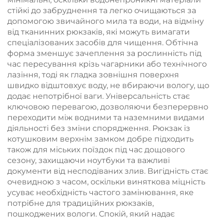
стійкі до забруднення та легко очищаються за
допомогою звичайного мила та води, на відміну
від тканинних рюкзаків, які можуть вимагати
спеціалізованих засобів для чищення. Обтічна
форма зменшує зачеплення за рослинність під
час пересування крізь чагарники або технічного
лазіння, тоді як гладка зовнішня поверхня
швидко відштовхує воду, не вбираючи вологу, що
додає непотрібної ваги. Універсальність стає
ключовою перевагою, дозволяючи безперервно
переходити між водними та наземними видами
діяльності без зміни спорядження. Рюкзак із
котушковим верхнім замком добре підходить
також для міських поїздок під час дощового
сезону, захищаючи ноутбуки та важливі
документи від несподіваних злив. Вигідність стає
очевидною з часом, оскільки виняткова міцність
усуває необхідність частого замінювання, яке
потрібне для традиційних рюкзаків,
пошкоджених вологи. Спокій, який надає