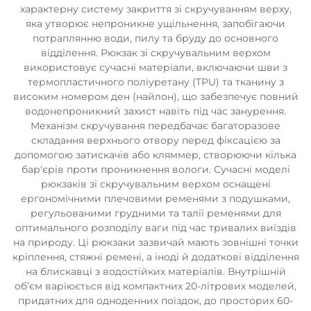
характерну систему закриття зі скручуванням верху,
яка утворює непроникне ущільнення, запобігаючи
потраплянню води, пилу та бруду до основного
відділення. Рюкзак зі скручувальним верхом
використовує сучасні матеріали, включаючи шви з
термопластичного поліуретану (TPU) та тканину з
високим номером ден (найлон), що забезпечує повний
водонепроникний захист навіть під час занурення.
Механізм скручування передбачає багаторазове
складання верхнього отвору перед фіксацією за
допомогою затискачів або кляммер, створюючи кілька
бар'єрів проти проникнення вологи. Сучасні моделі
рюкзаків зі скручувальним верхом оснащені
ергономічними плечовими ременями з подушками,
регульованими грудними та талії ременями для
оптимального розподілу ваги під час тривалих виїздів
на природу. Ці рюкзаки зазвичай мають зовнішні точки
кріплення, стяжні ремені, а іноді й додаткові відділення
на блискавці з водостійких матеріалів. Внутрішній
об’єм варіюється від компактних 20-літрових моделей,
придатних для одноденних поїздок, до просторих 60-