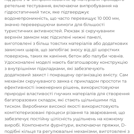
ретельне тестування, включаючи випробування на
гідростатичний тиск, яке підтверджує
водонепроникність, що часто перевищує 10 000 мм,
значно перевершуючи вимоги для більшості
туристичних активностей. Рюкзак зі скручуваним
верхнім замком має підсилені нижні панелі,
виготовлені з більш товстих матеріалів або додаткових
захисних шарів, що запобігає зносу від дії шорстких
поверхонь, таких як каміння, бетон або палуби човнів.
Удосконалені моделі мають багатошарову конструкцію
з внутрішніми підкладками, які забезпечують
додатковий захист і покращену організацію вмісту. Сам
механізм скручуваного замка є прикладом простоти та
ефективності інженерних рішень, використовуючи
природні властивості гнучких матеріалів для створення
багаторазових складок, які стають щільнішими під
тиском. Виробники високої якості використовують
комп'ютеризовані процеси різання та зварювання, що
забезпечує постійну цілісність ущільнень на кожному
виробі. Компоненти фурнітури, включаючи пряжки, D-
подібні кільця та регулювальні механізми, виготовлені з