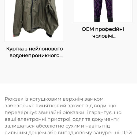
ОЕМ професійні
чоловічі
водонепроникні ПВХ
Куртка з нейлонового
вейдерси з
водонепроникного
черевичками,
матеріалу, з
безпечні шари,
капюшоном, одяг для
виробництво на
рибалок, куртки
замовлення,
великих розмірів для
рибальські жилети для
чоловіків
дітей, кольорові шари
безпеки
Рюкзак із котушковим верхнім замком
забезпечує винятковий захист від води, що
перевершує звичайні рюкзаки, і гарантує, що
ваші електронні пристрої, одяг та документи
залишаться абсолютно сухими навіть під
сильним дощем або випадковому зануренні. Цей