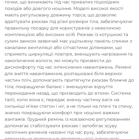
точки, що виникають під час тривалих пішохідних
походів або довгого ношіння. Моделі високої якості
мають регульовану довжину торса, що дозволяє
адаптувати рюкзак під різні розміри тіла, забезпечуючи
правильну посадку для користувачів з невеликою
комплекцією або високих осіб. Рюкзак із котушкою та
сухим замком зазвичай має ущільнену панель спинки з
каналами вентиляції або сітчастими ділянками, що
сприяють циркуляції повітря, зменшують нагрівання та
накопичення вологи, які можуть призвести до
дискомфорту під час інтенсивних навантажень. Ремені
для зняття навантаження, розташовані біля верхніх
частин пліч, допомагають притягнути рюкзак ближче до
тіла, покращуючи баланс і зменшуючи відчуття
перекидання назад, що призводить до втоми. Система
талії, коли вона є, передає значну частину ваги на
сильніші м’язи стегон і ніг, а не тільки на плечі та спину,
значно покращуючи комфорт при ношінні важких
вантажів. Грудний ремінь із ковзаючою регулюванням
допомагає стабілізувати рюкзак і запобігає зсуву
наплічних ременів назовні під час руху, забезпечуючи
оптимальне положення протягом усієї активності.