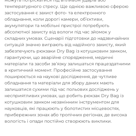
температурного стресу. Ще однією важливою сферою
застосування є захист фото- та електронного
обладнання, коли дорогі камери, об’єктиви,
акумулятори та мобільні пристрої потребують
абсолютної захисту від вологи під час зйомок у
складних умовах. Сценарії підготовки до надзвичайних
ситуацій значно виграють від надійного захисту, який
забезпечують рюкзаки Dry Bag із котушковим замком,
гарантуючи, що аварійне спорядження, медичні
матеріали та засоби зв’язку залишаться працездатними
в критичний момент. Професійне застосування
поширюється на наукові дослідження, де чутливе
обладнання та матеріали для збору даних мають
залишатися сухими під час польових досліджень у
несприятливих умовах, що робить рюкзак Dry Bag із
котушковим замком незамінним інструментом для
науковців, які працюють у болотистих місцевостях,
прибережних зонах або тропічних регіонах, де висока
вологість і опади постійно створюють виклики.