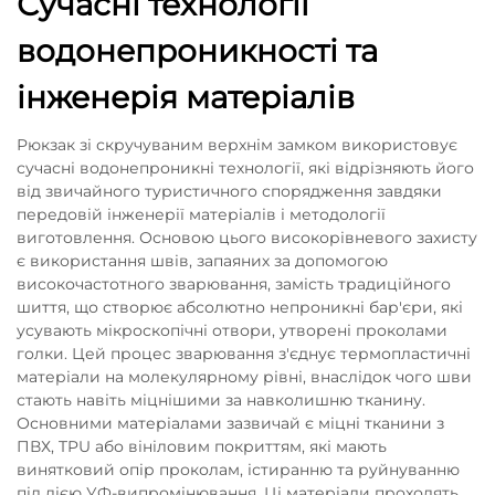
Сучасні технології
водонепроникності та
інженерія матеріалів
Рюкзак зі скручуваним верхнім замком використовує
сучасні водонепроникні технології, які відрізняють його
від звичайного туристичного спорядження завдяки
передовій інженерії матеріалів і методології
виготовлення. Основою цього високорівневого захисту
є використання швів, запаяних за допомогою
високочастотного зварювання, замість традиційного
шиття, що створює абсолютно непроникні бар'єри, які
усувають мікроскопічні отвори, утворені проколами
голки. Цей процес зварювання з'єднує термопластичні
матеріали на молекулярному рівні, внаслідок чого шви
стають навіть міцнішими за навколишню тканину.
Основними матеріалами зазвичай є міцні тканини з
ПВХ, TPU або вініловим покриттям, які мають
винятковий опір проколам, істиранню та руйнуванню
під дією УФ-випромінювання. Ці матеріали проходять