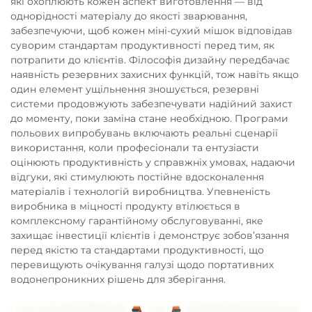
які охоплюють кожен аспект виготовлення — від
однорідності матеріалу до якості зварювання,
забезпечуючи, щоб кожен міні-сухий мішок відповідав
суворим стандартам продуктивності перед тим, як
потрапити до клієнтів. Філософія дизайну передбачає
наявність резервних захисних функцій, тож навіть якщо
один елемент ущільнення зношується, резервні
системи продовжують забезпечувати надійний захист
до моменту, поки заміна стане необхідною. Програми
польових випробувань включають реальні сценарії
використання, коли професіонали та ентузіасти
оцінюють продуктивність у справжніх умовах, надаючи
відгуки, які стимулюють постійне вдосконалення
матеріалів і технологій виробництва. Упевненість
виробника в міцності продукту втілюється в
комплексному гарантійному обслуговуванні, яке
захищає інвестиції клієнтів і демонструє зобов’язання
перед якістю та стандартами продуктивності, що
перевищують очікування галузі щодо портативних
водонепроникних рішень для зберігання.