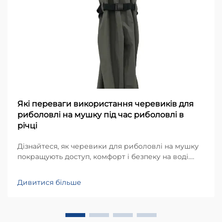
Які переваги використання черевиків для
риболовлі на мушку під час риболовлі в
річці
Дізнайтеся, як черевики для риболовлі на мушку
покращують доступ, комфорт і безпеку на воді.
Дізнайтеся, чому провідні рибалки покладаються
на черевики для риболовлі в річці цілий рік.
Дивитися більше
Дізнайтеся більше зараз.