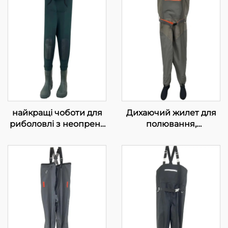
найкращі чоботи для
Дихаючий жилет для
риболовлі з неопрену
полювання,
4 мм з ПВХ
водонепроникні
черевичками
чоботи для рибної
ловлі на мушку,
дихаючі неопренові
чоботи з
водонепроникними
шкарпетками, 100%
водонепроникність