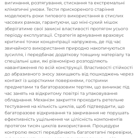
вигинання, розтягування, стискання та екстремальні
кліматичні умови. Тести прискореного старіння
моделюють роки типового використання в стислих
часових рамках, гарантуючи, що міні-сухий мішок
зберігатиме свої захисні властивості протягом усього
періоду експлуатації. Стратегія армування враховує
критичні точки концентрації напружень, де під час
звичайного використання природно накопичуються
зусилля, і передбачає додаткову товщину матеріалу та
спеціальні шви, які рівномірно розподіляють
навантаження по всій конструкції. Властивості стійкості
до абразивного зносу захищають від пошкоджень через
контакт із шорсткими поверхнями, гострими
предметами та багаторазовим тертям, що виникає під
час занять на відкритому повітрі та упаковування
обладнання. Механізм закриття проходить ретельне
тестування на кількість циклів, щоб підтвердити, що
багаторазове відкривання та закривання не порушать
ефективність ущільнення чи цілісність компонентів
протягом тисяч циклів використання. Процедури
контролю якості передбачають багатоетапні перевірки,