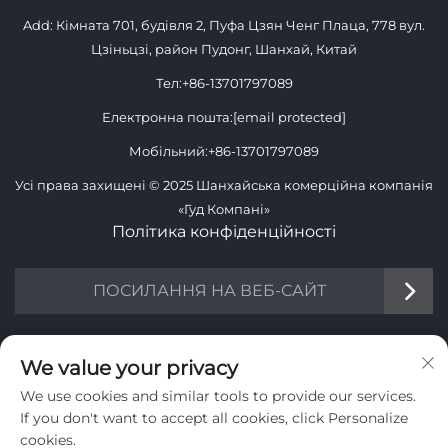
Add: Кімната 701, будівля 2, Пуфа Цзян Ченг Плаца, 778 вул.
Цзіньцзі, район Пудонг, Шанхай, Китай
Тел:
+86-13701797089
Електронна пошта:
[email protected]
Мобільний:
+86-13701797089
Усі права захищені © 2025 Шанхайська комерційна компанія
«Гуд Компані»
Політика конфіденційності
ПОСИЛАННЯ НА ВЕБ-САЙТ
ІНФОРМАЦІЯ
We value your privacy
We use cookies and similar tools to provide our services.
Підпишіться, щоб отримувати наш щотижневий бюлетень
If you don't want to accept all cookies, click Personalize
cookies.