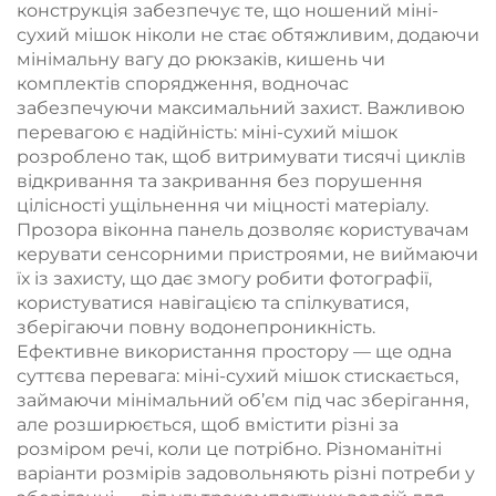
конструкція забезпечує те, що ношений міні-
сухий мішок ніколи не стає обтяжливим, додаючи
мінімальну вагу до рюкзаків, кишень чи
комплектів спорядження, водночас
забезпечуючи максимальний захист. Важливою
перевагою є надійність: міні-сухий мішок
розроблено так, щоб витримувати тисячі циклів
відкривання та закривання без порушення
цілісності ущільнення чи міцності матеріалу.
Прозора віконна панель дозволяє користувачам
керувати сенсорними пристроями, не виймаючи
їх із захисту, що дає змогу робити фотографії,
користуватися навігацією та спілкуватися,
зберігаючи повну водонепроникність.
Ефективне використання простору — ще одна
суттєва перевага: міні-сухий мішок стискається,
займаючи мінімальний об’єм під час зберігання,
але розширюється, щоб вмістити різні за
розміром речі, коли це потрібно. Різноманітні
варіанти розмірів задовольняють різні потреби у