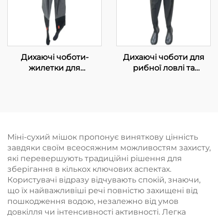
Дихаючі чоботи-
Дихаючі чоботи для
жилетки для
рибної ловлі та
полювання,
полювання, 3-шарові,
водонепроникні
водонепроникні, з
чоботи для риболовлі
утеплювачем, з
на муху, дихаючі
відкритим носком, для
неопренові чоботи із
чоловіків
черевичками та
Міні-сухий мішок пропонує виняткову цінність
штанами, 100%
завдяки своїм всеосяжним можливостям захисту,
водонепроникні
які перевершують традиційні рішення для
зберігання в кількох ключових аспектах.
Користувачі відразу відчувають спокій, знаючи,
що їх найважливіші речі повністю захищені від
пошкодження водою, незалежно від умов
довкілля чи інтенсивності активності. Легка