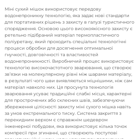
Міні сухий мішок використовує передову
водонепроникну технологію, яка задає нові стандарти
для портативних рішень з захисту в галузі туристичного
спорядження. Основою цього високоякісного захисту є
ретельно підібраний матеріал термопластичного
поліуретану, який проходить спеціальні технологічні
процеси обробки для досягнення оптимальної
гнучкості, довговічності та властивостей
водонепроникності. Виробничий процес використовує
технологію високочастотного зварювання, що створює
зв’язки на молекулярному рівні між шарами матеріалу,
в результаті чого шви виявляються міцнішими, ніж сам
матеріал навколо них. Ця просунута технологія
зварювання усуває традиційні слабкі місця, характерні
для прострочених або склеєних швів, забезпечуючи
збереження цілісності захисту міні сухого мішка навіть
за умов екстремального тиску. Система закриття з
перекидним верхом є справжнім шедевром
інженерної побудови, яка використовує кілька точок
компресії при згинанні, що створюють поступові