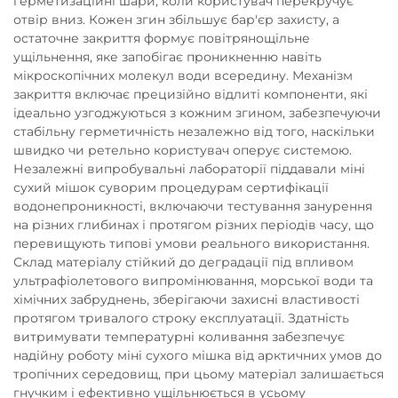
герметизаційні шари, коли користувач перекручує
отвір вниз. Кожен згин збільшує бар'єр захисту, а
остаточне закриття формує повітрянощільне
ущільнення, яке запобігає проникненню навіть
мікроскопічних молекул води всередину. Механізм
закриття включає прецизійно відлиті компоненти, які
ідеально узгоджуються з кожним згином, забезпечуючи
стабільну герметичність незалежно від того, наскільки
швидко чи ретельно користувач оперує системою.
Незалежні випробувальні лабораторії піддавали міні
сухий мішок суворим процедурам сертифікації
водонепроникності, включаючи тестування занурення
на різних глибинах і протягом різних періодів часу, що
перевищують типові умови реального використання.
Склад матеріалу стійкий до деградації під впливом
ультрафіолетового випромінювання, морської води та
хімічних забруднень, зберігаючи захисні властивості
протягом тривалого строку експлуатації. Здатність
витримувати температурні коливання забезпечує
надійну роботу міні сухого мішка від арктичних умов до
тропічних середовищ, при цьому матеріал залишається
гнучким і ефективно ущільнюється в усьому