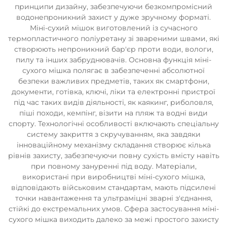
принципи дизайну, забезпечуючи безкомпромісний
водонепроникний захист у дуже зручному форматі.
Міні-сухий мішок виготовлений із сучасного
термопластичного поліуретану зі звареними швами, які
створюють непроникний бар'єр проти води, вологи,
пилу та інших забруднювачів. Основна функція міні-
сухого мішка полягає в забезпеченні абсолютної
безпеки важливих предметів, таких як смартфони,
документи, готівка, ключі, ліки та електронні пристрої
під час таких видів діяльності, як каякинг, риболовля,
піші походи, кемпінг, візити на пляж та водні види
спорту. Технологічні особливості включають спеціальну
систему закриття з скручуванням, яка завдяки
інноваційному механізму складання створює кілька
рівнів захисту, забезпечуючи повну сухість вмісту навіть
при повному зануренні під воду. Матеріали,
використані при виробництві міні-сухого мішка,
відповідають військовим стандартам, мають підсилені
точки навантаження та ультраміцні зварні з'єднання,
стійкі до екстремальних умов. Сфера застосування міні-
сухого мішка виходить далеко за межі простого захисту