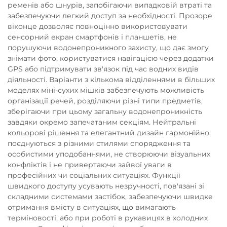
ременів або шнурів, запобігаючи випадковій втраті та
забезпечуючи легкий доступ за необхідності. Прозоре
віконце дозволяє повноцінно використовувати
сенсорний екран смартфонів і планшетів, не
порушуючи водонепроникного захисту, що дає змогу
знімати фото, користуватися навігацією через додатки
GPS або підтримувати зв'язок під час водних видів
діяльності. Варіанти з кількома відділеннями в більших
моделях міні-сухих мішків забезпечують можливість
організації речей, розділяючи різні типи предметів,
зберігаючи при цьому загальну водонепроникність
завдяки окремо запечатаним секціям. Нейтральні
кольорові рішення та елегантний дизайн гармонійно
поєднуються з різними стилями спорядження та
особистими уподобаннями, не створюючи візуальних
конфліктів і не привертаючи зайвої уваги в
професійних чи соціальних ситуаціях. Функції
швидкого доступу усувають незручності, пов'язані зі
складними системами застібок, забезпечуючи швидке
отримання вмісту в ситуаціях, що вимагають
терміновості, або при роботі в рукавицях в холодних