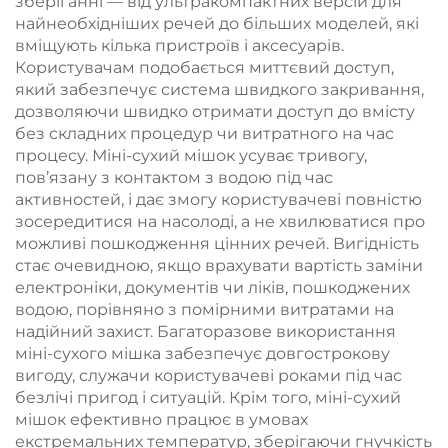
зберіганні — від ультракомпактних версій для
найнеобхідніших речей до більших моделей, які
вміщують кілька пристроїв і аксесуарів.
Користувачам подобається миттєвий доступ,
який забезпечує система швидкого закривання,
дозволяючи швидко отримати доступ до вмісту
без складних процедур чи витратного на час
процесу. Міні-сухий мішок усуває тривогу,
пов’язану з контактом з водою під час
активностей, і дає змогу користувачеві повністю
зосередитися на насолоді, а не хвилюватися про
можливі пошкодження цінних речей. Вигідність
стає очевидною, якщо врахувати вартість заміни
електроніки, документів чи ліків, пошкоджених
водою, порівняно з помірними витратами на
надійний захист. Багаторазове використання
міні-сухого мішка забезпечує довгострокову
вигоду, служачи користувачеві роками під час
безлічі пригод і ситуацій. Крім того, міні-сухий
мішок ефективно працює в умовах
екстремальних температур, зберігаючи гнучкість