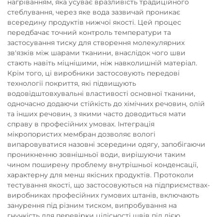
нагріванням, яка усуває вразливість традиційного
стеблування, через яке вода зазвичай проникає
всередину продуктів нижчої якості. Цей процес
передбачає точний контроль температури та
застосування тиску для створення молекулярних
зв'язків між шарами тканини, внаслідок чого шви
стають навіть міцнішими, ніж навколишній матеріал.
Крім того, ці виробники застосовують передові
технології покриття, які підвищують
водовідштовхувальні властивості основної тканини,
одночасно додаючи стійкість до хімічних речовин, олій
та інших речовин, з якими часто доводиться мати
справу в професійних умовах. Інтеграція
мікропористих мембран дозволяє вологі
випаровуватися назовні зсередини одягу, запобігаючи
проникненню зовнішньої води, вирішуючи таким
чином поширену проблему внутрішньої конденсації,
характерну для менш якісних продуктів. Протоколи
тестування якості, що застосовуються на підприємствах-
виробниках професійних гумових штанів, включають
занурення під різним тиском, випробування на
гнучкість для перевірки цілісності швів під дією