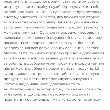
еластичність та водонепроникність протягом усього
розрахункового терміну служби продукту. Компанії-
виробники якісних штанів-гумовиків ведуть детальну
систему відстеження партій, яка документує історію
виробництва кожного одягу, забезпечуючи швидке
виявлення та усунення будь-яких проблем із якістю, які
можуть виникнути. Остаточні процедури перевірки
включають комплексний візуальний огляд, перевірку
посадки на стандартних формах та функціональні
випробування всіх регульованих елементів і застібок.
Методи статистичного контролю процесів допомагають
виробникам виявляти тенденції та відхилення у якості
виробництва, забезпечуючи проактивні корективи, які
підтримують стабільну продуктивність продуктів. Ці
суворі заходи контролю якості забезпечують випуск
продуктів, які постійно перевищують очікування
клієнтів щодо надійності, довговічності та
експлуатаційних характеристик, формуючи довіру та
впевненість, що сприяє повторним продажам і
позитивним рекомендаціям на конкурентних ринках.