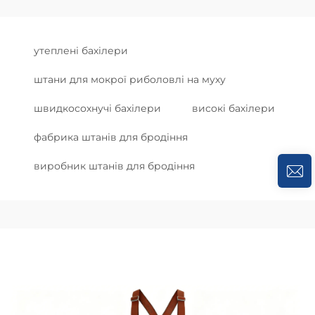
утеплені бахілери
штани для мокрої риболовлі на муху
швидкосохнучі бахілери
високі бахілери
фабрика штанів для бродіння
виробник штанів для бродіння