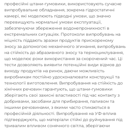
професійні штани-гумовики, використовують сучасне
випробувальне обладнання, зокрема гідростатичні
камері, які моделюють підводні умови, що значно
перевищують нормальні умови експлуатації,
забезпечуючи збереження водонепроникності в
екстремальних ситуаціях. Протоколи випробувань на
міцність піддають зразки продуктів прискореному
зносу за допомогою механічного згинання, випробувань
на стійкість до абразивного зносу та термоциклування,
що моделює роки використання за скорочений час. Ці
тести дозволяють виявити потенційні види відмов до
виходу продуктів на ринок, даючи можливість
виробникам постійно удосконалювати конструкції та
технології виготовлення. Випробування на стійкість до
хімічних речовин гарантують, що штани-гумовики
зберігають свої захисні властивості під час контакту з
добривами, засобами для прибирання, паливом та
іншими речовинами, з якими часто стикаються в
професійній діяльності. Випробування на УФ-вплив
підтверджують, що матеріали стійкі до руйнування під
тривалим впливом сонячного світла, зберігаючи