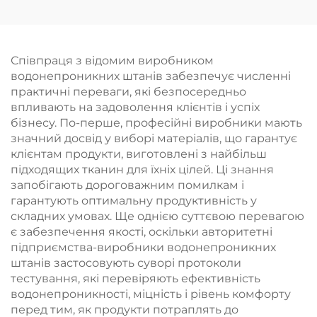
утеплювачем, з
відкритим носком, для
чоловіків
Співпраця з відомим виробником
водонепроникних штанів забезпечує численні
практичні переваги, які безпосередньо
впливають на задоволення клієнтів і успіх
бізнесу. По-перше, професійні виробники мають
значний досвід у виборі матеріалів, що гарантує
клієнтам продукти, виготовлені з найбільш
підходящих тканин для їхніх цілей. Ці знання
запобігають дороговажним помилкам і
гарантують оптимальну продуктивність у
складних умовах. Ще однією суттєвою перевагою
є забезпечення якості, оскільки авторитетні
підприємства-виробники водонепроникних
штанів застосовують суворі протоколи
тестування, які перевіряють ефективність
водонепроникності, міцність і рівень комфорту
перед тим, як продукти потраплять до