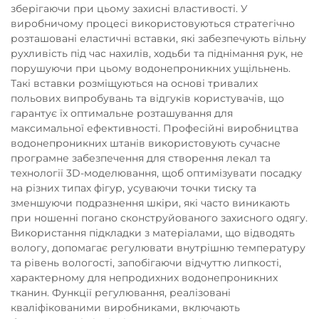
зберігаючи при цьому захисні властивості. У
виробничому процесі використовуються стратегічно
розташовані еластичні вставки, які забезпечують вільну
рухливість під час нахилів, ходьби та піднімання рук, не
порушуючи при цьому водонепроникних ущільнень.
Такі вставки розміщуються на основі тривалих
польових випробувань та відгуків користувачів, що
гарантує їх оптимальне розташування для
максимальної ефективності. Професійні виробництва
водонепроникних штанів використовують сучасне
програмне забезпечення для створення лекал та
технології 3D-моделювання, щоб оптимізувати посадку
на різних типах фігур, усуваючи точки тиску та
зменшуючи подразнення шкіри, які часто виникають
при ношенні погано сконструйованого захисного одягу.
Використання підкладки з матеріалами, що відводять
вологу, допомагає регулювати внутрішню температуру
та рівень вологості, запобігаючи відчуттю липкості,
характерному для непродихних водонепроникних
тканин. Функції регулювання, реалізовані
кваліфікованими виробниками, включають