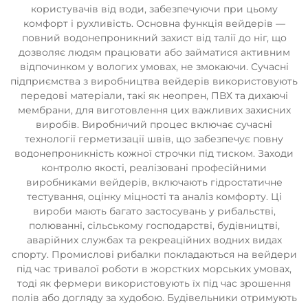
користувачів від води, забезпечуючи при цьому
комфорт і рухливість. Основна функція вейдерів —
повний водонепроникний захист від талії до ніг, що
дозволяє людям працювати або займатися активним
відпочинком у вологих умовах, не змокаючи. Сучасні
підприємства з виробництва вейдерів використовують
передові матеріали, такі як неопрен, ПВХ та дихаючі
мембрани, для виготовлення цих важливих захисних
виробів. Виробничий процес включає сучасні
технології герметизації швів, що забезпечує повну
водонепроникність кожної строчки під тиском. Заходи
контролю якості, реалізовані професійними
виробниками вейдерів, включають гідростатичне
тестування, оцінку міцності та аналіз комфорту. Ці
вироби мають багато застосувань у рибальстві,
полюванні, сільському господарстві, будівництві,
аварійних службах та рекреаційних водних видах
спорту. Промислові рибалки покладаються на вейдери
під час тривалої роботи в жорстких морських умовах,
тоді як фермери використовують їх під час зрошення
полів або догляду за худобою. Будівельники отримують