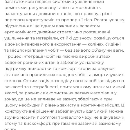
багатоточкові підвісні системи з ущільненими
ременями, регульовану талію та можливість
налаштування довжини штанів, що враховує різні
переваги користувачів та пропорції тіла. Розташування
підсилення є ще одним важливим аспектом
ергономічного дизайну: стратегічно розташовані
ущільнення та матеріали, стійкі до зносу, розміщуються
в зонах інтенсивного використання — колінах, сидінні
та місцях кріплення чобіт — без зайвого об’єму чи ваги.
Процес інтеграції чобіт на якісних виробництвах
водонепроникних штанів забезпечує належну
підтримку щиколотки та комфорт стопи за рахунок
анатомічно правильних колодок чобіт та амортизуючих
стельок. Оптимізація розподілу ваги запобігає відчуттю
важкості та незграбності, притаманному штанам нижчої
якості, за рахунок використання легких матеріалів у
зонах, де це не впливає на захист, зберігаючи при
цьому необхідний рівень захисту в критичних місцях. Ці
конструктивні рішення забезпечують одяг, який можна
зручно носити протягом тривалого часу, не відчуваючи
втому та дискомфорт, притаманні зазвичай захисному
одягу.