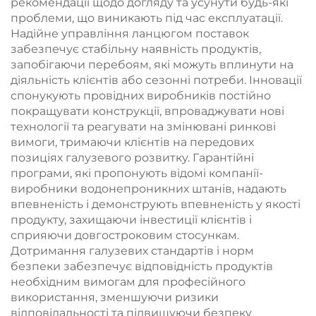
рекомендації щодо догляду та усунути будь-які
проблеми, що виникають під час експлуатації.
Надійне управління ланцюгом поставок
забезпечує стабільну наявність продуктів,
запобігаючи перебоям, які можуть вплинути на
діяльність клієнтів або сезонні потреби. Інновації
спонукують провідних виробників постійно
покращувати конструкції, впроваджувати нові
технології та реагувати на змінювані ринкові
вимоги, тримаючи клієнтів на передових
позиціях галузевого розвитку. Гарантійні
програми, які пропонують відомі компанії-
виробники водонепроникних штанів, надають
впевненість і демонструють впевненість у якості
продукту, захищаючи інвестиції клієнтів і
сприяючи довгостроковим стосункам.
Дотримання галузевих стандартів і норм
безпеки забезпечує відповідність продуктів
необхідним вимогам для професійного
використання, зменшуючи ризики
відповідальності та підвищуючи безпеку