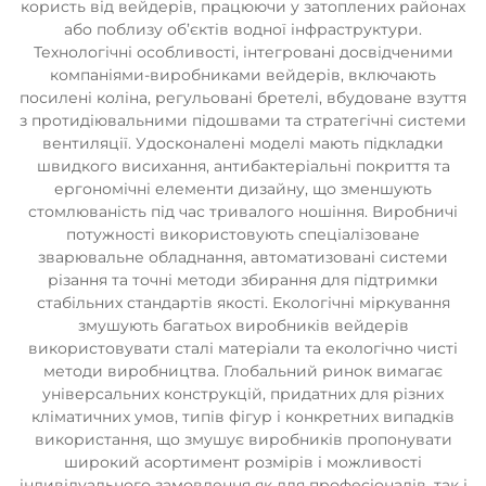
користь від вейдерів, працюючи у затоплених районах
або поблизу об’єктів водної інфраструктури.
Технологічні особливості, інтегровані досвідченими
компаніями-виробниками вейдерів, включають
посилені коліна, регульовані бретелі, вбудоване взуття
з протидіювальними підошвами та стратегічні системи
вентиляції. Удосконалені моделі мають підкладки
швидкого висихання, антибактеріальні покриття та
ергономічні елементи дизайну, що зменшують
стомлюваність під час тривалого ношіння. Виробничі
потужності використовують спеціалізоване
зварювальне обладнання, автоматизовані системи
різання та точні методи збирання для підтримки
стабільних стандартів якості. Екологічні міркування
змушують багатьох виробників вейдерів
використовувати сталі матеріали та екологічно чисті
методи виробництва. Глобальний ринок вимагає
універсальних конструкцій, придатних для різних
кліматичних умов, типів фігур і конкретних випадків
використання, що змушує виробників пропонувати
широкий асортимент розмірів і можливості
індивідуального замовлення як для професіоналів, так і