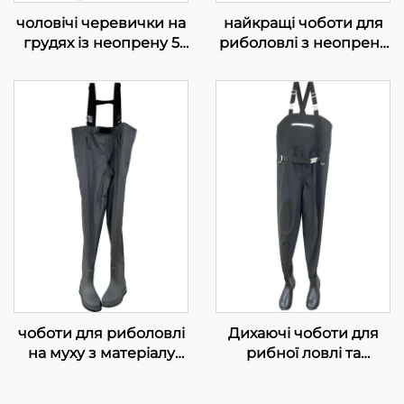
чоловічі черевички на
найкращі чоботи для
грудях із неопрену 5
риболовлі з неопрену
мм найвищої якості
4 мм з ПВХ
для риболовлі,
черевичками
черевички-чоботи для
риболовлі
чоботи для риболовлі
Дихаючі чоботи для
на муху з матеріалу
рибної ловлі та
70D Нейлон PVC із
полювання, 3-шарові,
черевичками
водонепроникні, з