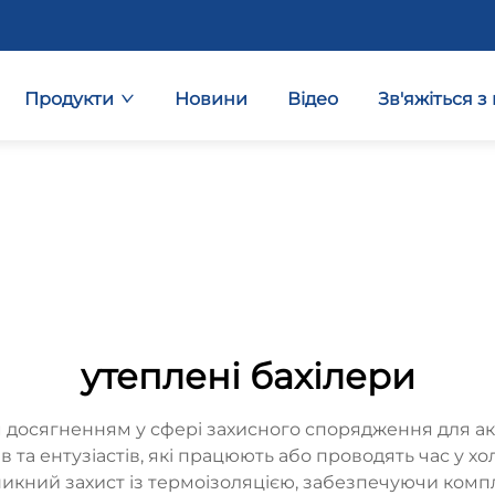
Продукти
Новини
Відео
Зв'яжіться з
утеплені бахілери
досягненням у сфері захисного спорядження для акт
та ентузіастів, які працюють або проводять час у хол
икний захист із термоізоляцією, забезпечуючи комп