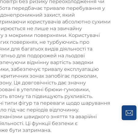
 повітрі без ризику переохолодження чи
робота передбачає тривале перебування у
одонепроникний захист, який
 тримаючи користувачів абсолютно сухими
оширюється не лише на звичайну
кту з мокрими поверхнями. Користувачі
огих поверхнях, не турбуючись про
ми для багатьох видів діяльності та
статньо для подорожей на льодові
езпечуючи відмінну вартість завдяки
ики, забезпечує тривалу експлуатацію
 критичних зонах запобігає проколам,
ону. Ця довговічність дає значну
ровані в утеплені брюки-гумовики,
ть втому та підвищують рухливість.
зні типи фігур та переваги щодо шарування
ло під час періодів відпочинку.
ханізми швидкого зняття та аварійні
льності. Ці функції безпеки є
оже бути затримана.