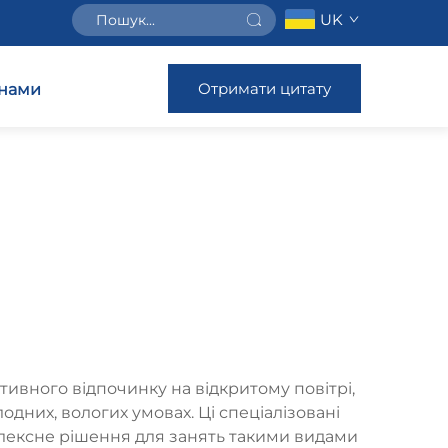
UK
Отримати цитату
 нами
ивного відпочинку на відкритому повітрі,
одних, вологих умовах. Ці спеціалізовані
лексне рішення для занять такими видами