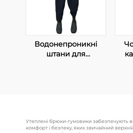
Водонепроникні
Чо
штани для
к
полювання із
нашорошеним
неопреном та
водо
утепленими
шт
гумовими чоботами
під
1600 г
Утеплені брюки-гумовики забезпечують вин
комфорт і безпеку, яких звичайний верхні