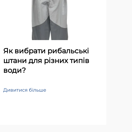
Як вибрати рибальські
Як
штани для різних типів
ви
води?
дл
пі
Дивитися більше
Діз
риб
дос
Див
Діз
пок