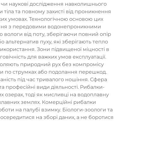
о чи наукові дослідження навколишнього
тіла та повному захисті від проникнення
ких умовах. Технологічною основою цих
плення з передовими водонепроникними
вологи від поту, зберігаючи повний опір
о альтернатив пуху, які зберігають тепло
використання. Зони підвищеної міцності в
говічність для важких умов експлуатації.
воляють природний рух без компромісу
дьби по струмках або подолання перешкод.
ність під час тривалого ношіння. Сфера
а професійні види діяльності. Рибалки-
 озерах, тоді як мисливці на водоплавну
аплавних землях. Комерційні рибалки
оти на палубі взимку. Біологи-зоологи та
зосередитися на зборі даних, а не боротися