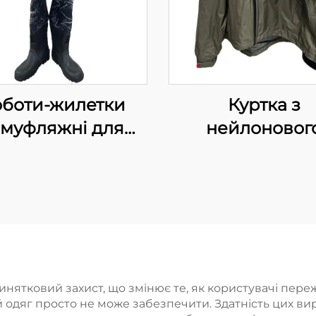
боти-жилетки
Куртка з
амуфляжні для
нейлоновог
полювання та
водонепроник
риболовлі,
матеріалу, з
непроникні сухі
капюшоном, о
ани, дихаючі, з
для рибалок, ку
ошвою на шипах
великих розмі
для чоловікі
ятковий захист, що змінює те, як користувачі переж
й одяг просто не може забезпечити. Здатність цих в