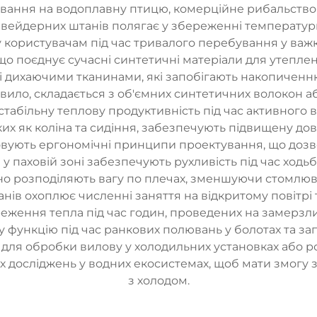
лювання на водоплавну птицю, комерційне рибальств
вейдерних штанів полягає у збереженні температури 
 користувачам під час тривалого перебування у важ
 що поєднує сучасні синтетичні матеріали для уте
 дихаючими тканинами, які запобігають накопиченню 
вило, складається з об'ємних синтетичних волокон аб
 стабільну теплову продуктивність під час активного 
их як коліна та сидіння, забезпечують підвищену дов
ховують ергономічні принципи проектування, що доз
и у паховій зоні забезпечують рухливість під час хо
но розподіляють вагу по плечах, зменшуючи стомлюва
ів охоплює численні заняття на відкритому повітрі т
еження тепла під час годин, проведених на замерзлих
 функцію під час ранкових полювань у болотах та з
для обробки вилову у холодильних установках або роб
их досліджень у водних екосистемах, щоб мати змогу 
з холодом.