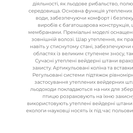
діяльності, як льодове рибальство, по
середовища. Основна функція утеплених 
води, забезпечуючи комфорт і безпеку
виробів є багатошарова конструкція,
мембранами. Преміальні моделі оснащені
зовнішній волозі. Шар утеплення, як пра
навіть у стиснутому стані, забезпечуючи
областях із великим ступенем зносу, так
Сучасні утеплені вейдерні штани вра
захисту. Артикульовані коліна та вставк
Регульовані системи підтяжок рівномір
застосування утеплених вейдерних штан
льодоходи покладаються на них для збер
птицю розраховують на їхню захисну
використовують утеплені вейдерні штани 
екологи-науковці носять їх під час польов