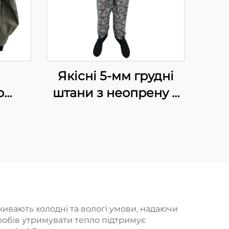
Якісні 5-мм грудні
о
штани з неопрену з
ного
черевичками для
риболовлі та
дяг
полювання, утеплені
ртки
рибальські штани
рів
в
ивають холодні та вологі умови, надаючи
иробів утримувати тепло підтримує