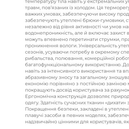
температуру тіла навіть у екстремальних
травм, пов’язаних із холодом. Ця терморе
важких умовах, забезпечуючи високу прод
забезпечують утеплені брюки-гумовики, 
незалежно від рівня активності чи умов 
водонепроникність, але й включає захист 
можуть впевнено перетинати струмки, прац
проникнення вологи. Універсальність утепл
сезонів, усуваючи потребу в окремому спе
рибальства, полювання, комерційної робот
багатофункціональному використанню. Довг
навіть за інтенсивного використання та в
абразивному зносу та загальному зношуванн
економію порівняно з постійною заміною м
покращують досвід користувача за рахуно
Ергономічна конструкція дозволяє природн
одягу. Здатність сучасних тканин «дихати» з
Покращення безпеки, закладені в утеплен
плавучі засоби в певних моделях, забезпеч
надзвичайно цінними для користувачів, я