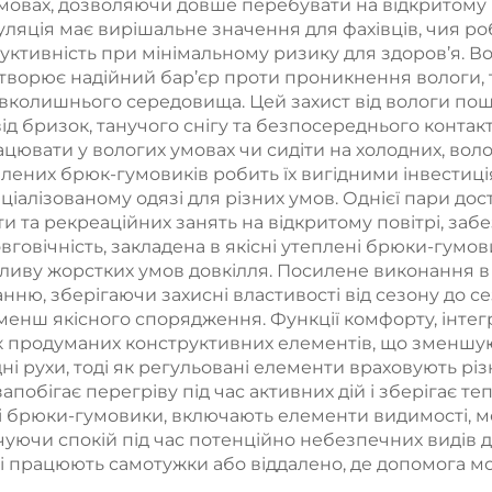
 умовах, дозволяючи довше перебувати на відкритому
гуляція має вирішальне значення для фахівців, чия 
уктивність при мінімальному ризику для здоров’я. В
створює надійний бар’єр проти проникнення вологи,
навколишнього середовища. Цей захист від вологи п
від бризок, танучого снігу та безпосереднього конта
ювати у вологих умовах чи сидіти на холодних, вол
ених брюк-гумовиків робить їх вигідними інвестиція
ціалізованому одязі для різних умов. Однієї пари до
и та рекреаційних занять на відкритому повітрі, заб
овічність, закладена в якісні утеплені брюки-гумов
пливу жорстких умов довкілля. Посилене виконання в
ю, зберігаючи захисні властивості від сезону до сез
енш якісного спорядження. Функції комфорту, інтег
к продуманих конструктивних елементів, що зменшую
і рухи, тоді як регульовані елементи враховують рі
апобігає перегріву під час активних дій і зберігає теп
і брюки-гумовики, включають елементи видимості, ме
уючи спокій під час потенційно небезпечних видів дія
кі працюють самотужки або віддалено, де допомога м