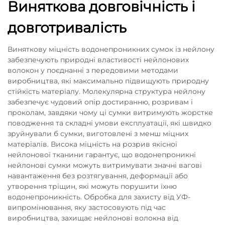
Виняткова довговічність і
довготривалість
Виняткову міцність водонепроникних сумок із нейлону
забезпечують природні властивості нейлонових
волокон у поєднанні з передовими методами
виробництва, які максимально підвищують природну
стійкість матеріалу. Молекулярна структура нейлону
забезпечує чудовий опір достиранню, розривам і
проколам, завдяки чому ці сумки витримують жорстке
поводження та складні умови експлуатації, які швидко
зруйнували б сумки, виготовлені з менш міцних
матеріалів. Висока міцність на розрив якісної
нейлонової тканини гарантує, що водонепроникні
нейлонові сумки можуть витримувати значні вагові
навантаження без розтягування, деформації або
утворення тріщин, які можуть порушити їхню
водонепроникність. Обробка для захисту від УФ-
випромінювання, яку застосовують під час
виробництва, захищає нейлонові волокна від