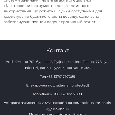
системи зачинання не вимагають спеціальної
підготовки чи інструментів для ефективного
використання, що робить ці сумки доступними для
користувачів будь-якого рівня досвіду, одночасно
забезпечуючи повний водонепроникний захист.
Контакт
Add: Кімната 701, будівля 2, Пуфа Цзян Ченг Плаца, 778 вул.
Цзіньцзі, район Пудонг, Шанхай, Китай
Тел:
+86-13701797089
Електронна пошта:
[email protected]
Мобільний:
+86-13701797089
Усі права захищені © 2025 Шанхайська комерційна компанія
«Гуд Компані»
Політика конфіденційності