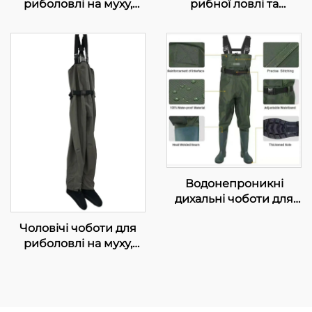
риболовлі на муху,
рибної ловлі та
дихаючі
полювання, 3-шарові,
водонепроникні
водонепроникні, з
моделі з носком,
утеплювачем, з
штани для риболовлі в
відкритим носком, для
річці
чоловіків
Водонепроникні
дихальні чоботи для
риболовлі з ПВХ із
Чоловічі чоботи для
черевичками,
риболовлі на муху,
комфортні нейлонові
дихаючі
чоботи для риболовлі,
водонепроникні
чоботи з високою
моделі з носком,
видимістю
штани для риболовлі в