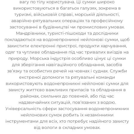
вагу по тілу користувача. Ці сумки широко
використовуються в багатьох галузях, зокрема в
туризмі, військовій справі, морській діяльності,
аварійно-рятувальних операціях та професійному
застосуванні в будівництві чи промислових умовах.
Мандрівники, туристі-пішоходи та дослідники
покладаються на водонепроникні нейлонові сумки, щоб
захистити електронні пристрої, продукти харчування,
одяг та чутливе обладнання під час тривалих виїздів на
природу. Морська індустрія особливо цінує ці сумки
для зберігання навігаційного обладнання, засобів
зв’язку та особистих речей на човнах і суднах. Служби
екстреної допомоги та рятувальні команди
використовують водонепроникні нейлонові сумки для
захисту життєво важливих припасів та обладнання в
районах, схильних до повеней, або під час
надзвичайних ситуацій, пов’язаних з водою.
Універсальність сфери застосування водонепроникних
нейлонових сумок робить їх незамінними
інструментами для всіх, хто потребує надійного захисту
від вологи в складних умовах.