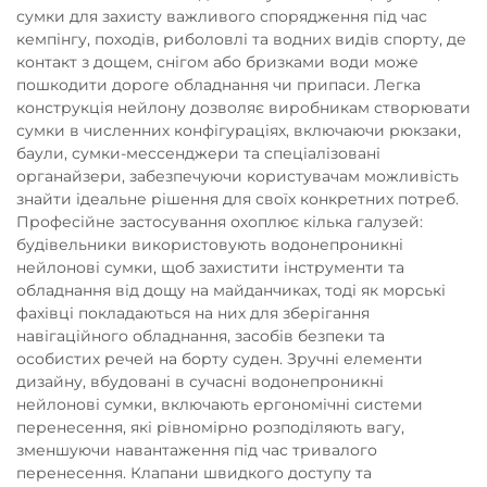
сумки для захисту важливого спорядження під час
кемпінгу, походів, риболовлі та водних видів спорту, де
контакт з дощем, снігом або бризками води може
пошкодити дороге обладнання чи припаси. Легка
конструкція нейлону дозволяє виробникам створювати
сумки в численних конфігураціях, включаючи рюкзаки,
баули, сумки-мессенджери та спеціалізовані
органайзери, забезпечуючи користувачам можливість
знайти ідеальне рішення для своїх конкретних потреб.
Професійне застосування охоплює кілька галузей:
будівельники використовують водонепроникні
нейлонові сумки, щоб захистити інструменти та
обладнання від дощу на майданчиках, тоді як морські
фахівці покладаються на них для зберігання
навігаційного обладнання, засобів безпеки та
особистих речей на борту суден. Зручні елементи
дизайну, вбудовані в сучасні водонепроникні
нейлонові сумки, включають ергономічні системи
перенесення, які рівномірно розподіляють вагу,
зменшуючи навантаження під час тривалого
перенесення. Клапани швидкого доступу та