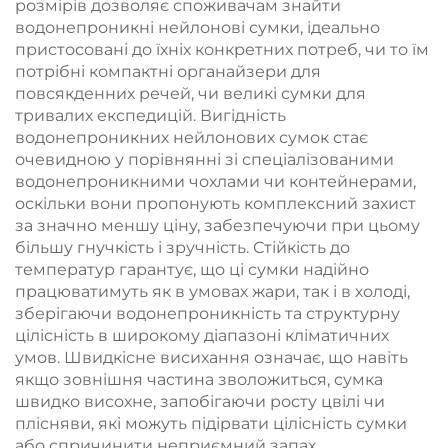
розмірів дозволяє споживачам знайти
водонепроникні нейлонові сумки, ідеально
пристосовані до їхніх конкретних потреб, чи то їм
потрібні компактні органайзери для
повсякденних речей, чи великі сумки для
тривалих експедицій. Вигідність
водонепроникних нейлонових сумок стає
очевидною у порівнянні зі спеціалізованими
водонепроникними чохлами чи контейнерами,
оскільки вони пропонують комплексний захист
за значно меншу ціну, забезпечуючи при цьому
більшу гнучкість і зручність. Стійкість до
температур гарантує, що ці сумки надійно
працюватимуть як в умовах жари, так і в холоді,
зберігаючи водонепроникність та структурну
цілісність в широкому діапазоні кліматичних
умов. Швидкісне висихання означає, що навіть
якщо зовнішня частина зволожиться, сумка
швидко висохне, запобігаючи росту цвілі чи
плісняви, які можуть підірвати цілісність сумки
або спричинити неприємний запах.