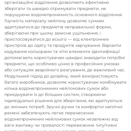
організаційні відділення дозволяють ефективно
зберігати та швидко отримувати предмети, не
порушуючи водонепроникність основного відділення.
Гнучкість матеріалу нейлону дозволяє сумкам
адаптуватися до предметів неправильної форми,
зберігаючи при цьому захисне ущільнення, і
пристосовуватися до всього — від електронних
пристроїв до одягу та продуктів харчування. Варіанти
кодування кольорами та чіткі елементи ідентифікації
допомагають користувачам швидко знаходити потрібні
предмети, що особливо цінно в професійних умовах
або ситуаціях аварійного реагування, де важливий час.
Модульний підхід до дизайну, який використовують
багато виробників, дозволяє користувачам комбінувати
кілька водонепроникних нейлонових сумок або
приєднувати їх до більших систем, створюючи
індивідуальні рішення для зберігання, які адаптуються
до змінних потреб. Зручні ручки та комфортні наплічні
ремені забезпечують легке перенесення
водонепроникних нейлонових сумок незалежно від
ваги вантажу чи тривалості перевезення. Інтуїтивні