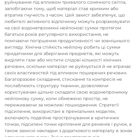
руйнування під впливом тривалого сонячного світла,
запобігаючи тому, щоб матеріал став крихким або
втратив гнучкість з часом. Цей захист забезпечує, що
любителі активного відпочинку можуть розраховувати
на свої водонепроникні нейлонові сумки протягом
багатьох років регулярного використання, не
помічаючи погіршення продуктивності чи зовнішнього
вигляду. Хімічна стійкість нейлону робить ці сумки
придатними для зберігання предметів, які можуть
виділяти гази або містити слідові кількості хімічних
речовин, оскільки матеріал не руйнується й не втрачає
своїх властивостей під впливом поширених речовин.
Багаторазове складання, стискання та компресія не
послаблюють структуру тканини, дозволяючи
користувачам щільно складати свою водонепроникну
нейлонову сумку, коли обмежено простір, не
переживаючи за можливі пошкодження. Стратегії
підсилення, використані в преміальних моделях,
включають подвійне прострочування в критичних
точках, підсилені точки кріплення для ременів і ручок, а
також захисні накладки з додаткового матеріалу в зонах
інтенсивного зносу. Зміна температур від