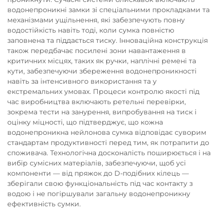
водонепроникні замки зі спеціальними прокладками та
механізмами ущільнення, які забезпечують повну
водостійкість навіть тоді, коли сумка повністю
заповнена та піддається тиску. Інноваційна конструкція
також передбачає посилені зони навантаження в
критичних місцях, таких як ручки, наплічні ремені та
кути, забезпечуючи збереження водонепроникності
навіть за інтенсивного використання та у
екстремальних умовах. Процеси контролю якості під
час виробництва включають ретельні перевірки,
зокрема тести на занурення, випробування на тиск і
оцінку міцності, що підтверджує, що кожна
водонепроникна нейлонова сумка відповідає суворим
стандартам продуктивності перед тим, як потрапити до
споживача. Технологічна досконалість поширюється і на
вибір сумісних матеріалів, забезпечуючи, щоб усі
компоненти — від пряжок до D-подібних кілець —
зберігали свою функціональність під час контакту з
водою і не погіршували загальну водонепроникну
ефективність сумки.