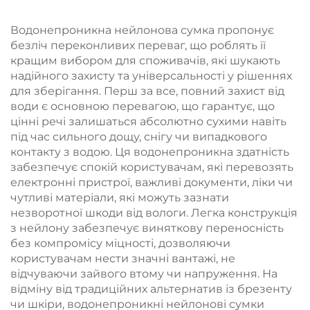
річці
Водонепроникна нейлонова сумка пропонує
безліч переконливих переваг, що роблять її
кращим вибором для споживачів, які шукають
надійного захисту та універсальності у рішеннях
для зберігання. Перш за все, повний захист від
води є основною перевагою, що гарантує, що
цінні речі залишаться абсолютно сухими навіть
під час сильного дощу, снігу чи випадкового
контакту з водою. Ця водонепроникна здатність
забезпечує спокій користувачам, які перевозять
електронні пристрої, важливі документи, ліки чи
чутливі матеріали, які можуть зазнати
незворотної шкоди від вологи. Легка конструкція
з нейлону забезпечує виняткову переносність
без компромісу міцності, дозволяючи
користувачам нести значні вантажі, не
відчуваючи зайвого втому чи напруження. На
відміну від традиційних альтернатив із брезенту
чи шкіри, водонепроникні нейлонові сумки