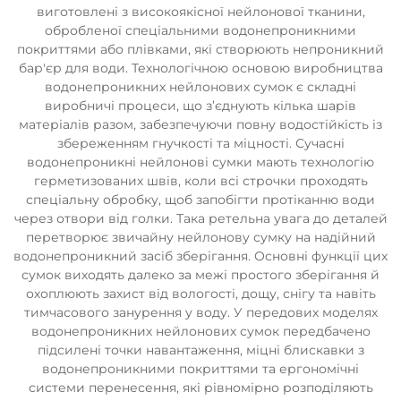
виготовлені з високоякісної нейлонової тканини,
обробленої спеціальними водонепроникними
покриттями або плівками, які створюють непроникний
бар'єр для води. Технологічною основою виробництва
водонепроникних нейлонових сумок є складні
виробничі процеси, що з’єднують кілька шарів
матеріалів разом, забезпечуючи повну водостійкість із
збереженням гнучкості та міцності. Сучасні
водонепроникні нейлонові сумки мають технологію
герметизованих швів, коли всі строчки проходять
спеціальну обробку, щоб запобігти протіканню води
через отвори від голки. Така ретельна увага до деталей
перетворює звичайну нейлонову сумку на надійний
водонепроникний засіб зберігання. Основні функції цих
сумок виходять далеко за межі простого зберігання й
охоплюють захист від вологості, дощу, снігу та навіть
тимчасового занурення у воду. У передових моделях
водонепроникних нейлонових сумок передбачено
підсилені точки навантаження, міцні блискавки з
водонепроникними покриттями та ергономічні
системи перенесення, які рівномірно розподіляють