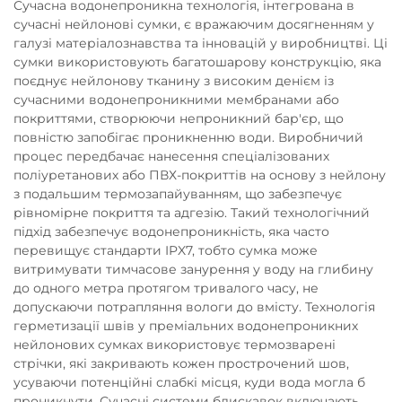
Сучасна водонепроникна технологія, інтегрована в
сучасні нейлонові сумки, є вражаючим досягненням у
галузі матеріалознавства та інновацій у виробництві. Ці
сумки використовують багатошарову конструкцію, яка
поєднує нейлонову тканину з високим денієм із
сучасними водонепроникними мембранами або
покриттями, створюючи непроникний бар'єр, що
повністю запобігає проникненню води. Виробничий
процес передбачає нанесення спеціалізованих
поліуретанових або ПВХ-покриттів на основу з нейлону
з подальшим термозапайуванням, що забезпечує
рівномірне покриття та адгезію. Такий технологічний
підхід забезпечує водонепроникність, яка часто
перевищує стандарти IPX7, тобто сумка може
витримувати тимчасове занурення у воду на глибину
до одного метра протягом тривалого часу, не
допускаючи потрапляння вологи до вмісту. Технологія
герметизації швів у преміальних водонепроникних
нейлонових сумках використовує термозварені
стрічки, які закривають кожен прострочений шов,
усуваючи потенційні слабкі місця, куди вода могла б
проникнути. Сучасні системи блискавок включають