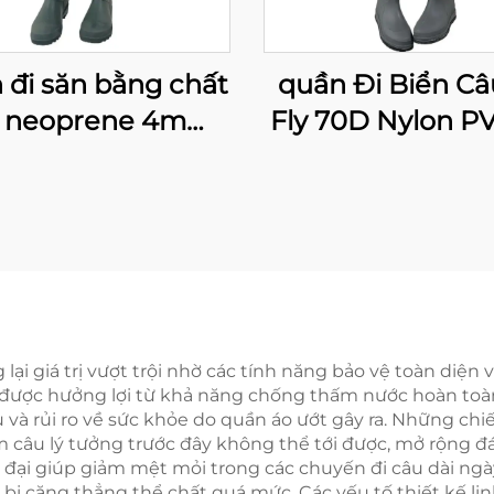
 đi săn bằng chất
quần Đi Biển Câ
u neoprene 4mm
Fly 70D Nylon P
nhất, loại mặc cả
Ủng
ân, có giày PVC
lại giá trị vượt trội nhờ các tính năng bảo vệ toàn diện
ẽ được hưởng lợi từ khả năng chống thấm nước hoàn toàn
u và rủi ro về sức khỏe do quần áo ướt gây ra. Những c
câu lý tưởng trước đây không thể tới được, mở rộng đán
 đại giúp giảm mệt mỏi trong các chuyến đi câu dài ngày
căng thẳng thể chất quá mức. Các yếu tố thiết kế linh