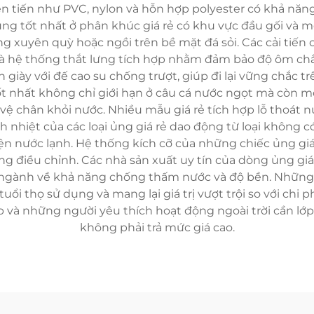
 tiên tiến như PVC, nylon và hỗn hợp polyester có khả n
c ủng tốt nhất ở phân khúc giá rẻ có khu vực đầu gối và
ờng xuyên quỳ hoặc ngồi trên bề mặt đá sỏi. Các cải ti
và hệ thống thắt lưng tích hợp nhằm đảm bảo độ ôm chắ
giày với đế cao su chống trượt, giúp đi lại vững chắc trê
t nhất không chỉ giới hạn ở câu cá nước ngọt mà còn mở
 vệ chân khỏi nước. Nhiều mẫu giá rẻ tích hợp lỗ thoát
 nhiệt của các loại ủng giá rẻ dao động từ loại không 
iện nước lạnh. Hệ thống kích cỡ của những chiếc ủng giá
ăng điều chỉnh. Các nhà sản xuất uy tín của dòng ủng gi
ngành về khả năng chống thấm nước và độ bền. Những c
 tuổi thọ sử dụng và mang lại giá trị vượt trội so với ch
 và những người yêu thích hoạt động ngoài trời cần lớ
không phải trả mức giá cao.