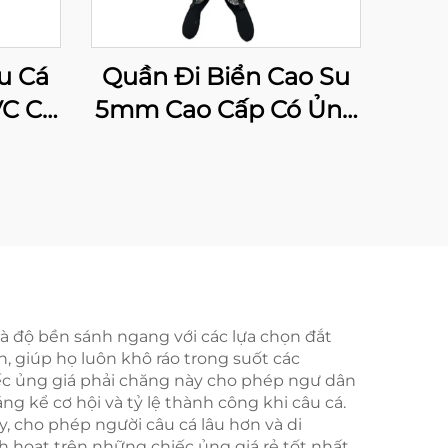
u Cá
Quần Đi Biển Cao Su
VC Có
5mm Cao Cấp Có Ủng
Cho Câu Cá Và Săn
Bắn, Quần Đi Biển
Cách Nhiệt Cho Câu
Cá
 và độ bền sánh ngang với các lựa chọn đắt
, giúp họ luôn khô ráo trong suốt các
hiếc ủng giá phải chăng này cho phép ngư dân
g kể cơ hội và tỷ lệ thành công khi câu cá.
, cho phép người câu cá lâu hơn và di
 hoạt trên những chiếc ủng giá rẻ tốt nhất