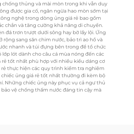
ăng chống thủng và mài mòn trong khi vẫn duy
 mông được gia cố, ngăn ngừa hao mòn sớm tại
ến công nghệ trong dòng ủng giá rẻ bao gồm
c chắn và tăng cường khả năng di chuyển.
n đá trơn trượt dưới sông hay bờ lầy lội. Ứng
 rộng sang săn chim nước, bảo trì ao hồ và
 nước nhanh và túi đựng bên trong để tổ chức
có lớp lót dành cho câu cá mùa nóng đến các
 rẻ tốt nhất phù hợp với nhiều kiểu dáng cơ
á rẻ thực hiện các quy trình kiểm tra nghiêm
hiếc ủng giá rẻ tốt nhất thường đi kèm bộ
i phí. Những chiếc ủng này phục vụ cả ngư thủ
p bảo vệ chống thấm nước đáng tin cậy mà