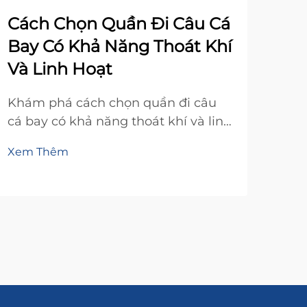
Cách Chọn Quần Đi Câu Cá
Đi
Bay Có Khả Năng Thoát Khí
Câ
Và Linh Hoạt
Ch
Bán
Khám phá cách chọn quần đi câu
cá bay có khả năng thoát khí và linh
Khá
hoạt tối đa. Tìm hiểu về chất liệu
sỉ đ
Xem Thêm
thoáng khí, kiểu dáng vừa vặn theo
giày
Xem
hình thể và các tính năng quan
cao
trọng đảm bảo sự thoải mái trong
năn
suốt cả ngày. Tìm được cặp quần
các
hoàn hảo dành cho bạn ngay hôm
nay.