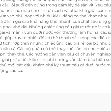
 câu lội suối đến đứng trong đầm lầy để săn vịt. Yêu cầ
ầu hết các mẫu chỉ cần rửa sạch và phơi khô giữa các ch
vừa vặn phù hợp với nhiều kiểu dáng cơ thể khác nhau,
cá đánh giá cao khả năng khô nhanh của chất liệu ủng 
an phơi khô dài. Những chiếc ủng câu giá rẻ tốt nhất c
n, gai và mảnh vụn dưới nước vốn thường làm hư hại các
ẻ giúp duy trì nhiệt độ cơ thể thoải mái trong các điều
 trữ tích hợp trên những chiếc ủng câu giá rẻ loại bỏ nh
ả câu cá. Các bộ phận có thể thay thế sẵn có cho nhiều 
chi phí thay thế. Các hướng dẫn viên câu cá chuyên ng
 giải pháp tiết kiệm chi phí nhưng vẫn đảm bảo hiệu s
thủ mới bắt đầu khám phá kỹ thuật câu cá dưới nước m
động câu cá.