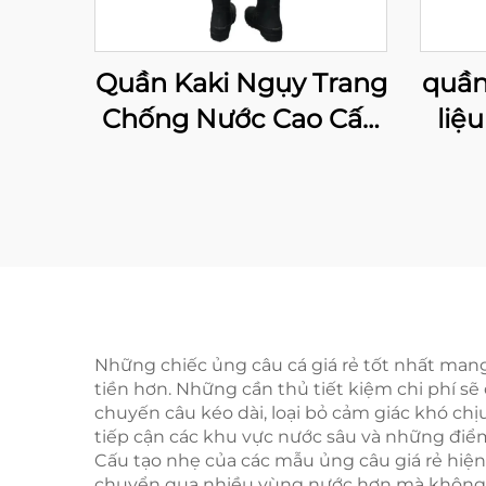
Quần Kaki Ngụy Trang
quần
Chống Nước Cao Cấp
liệ
Cho Nam, Quần Đi
tốt 
Săn Bằng Neoprene
th
Những chiếc ủng câu cá giá rẻ tốt nhất mang 
tiền hơn. Những cần thủ tiết kiệm chi phí s
chuyến câu kéo dài, loại bỏ cảm giác khó chị
tiếp cận các khu vực nước sâu và những điểm 
Cấu tạo nhẹ của các mẫu ủng câu giá rẻ hiện
chuyển qua nhiều vùng nước hơn mà không bị 