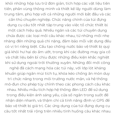
khỏi những hộp lưu trữ đơn giản, tích hợp các vật liệu tiên
tiến, phân vùng thông minh và thiết kế lấy người dùng làm
trung tâm, phù hợp với cả những người mới bắt đầu và các
cần thủ chuyên nghiệp. Chức năng chính của túi đựng
dụng cụ câu tốt nhất tập trung vào việc tổ chức thiết bị
một cách hiệu quả. Nhiều ngăn và các túi chuyên dụng
chứa được các loại mồi câu khác nhau, từ những mồi nhẹ
nhàng đến những quả chì nặng, đảm bảo mỗi vật dụng đều
có vị trí riêng biệt. Cấu tạo chống nước bảo vệ thiết bị quý
giá khỏi hư hại do ẩm ướt, trong khi các đường may gia cố
và chất liệu bền bỉ chịu được những điều kiện khắc nghiệt
khi sử dụng ngoài trời thường xuyên. Những đổi mới công
nghệ đã cách mạng hóa các túi này, với lớp lót kháng
khuẩn giúp ngăn mùi tích tụ, khóa kéo chống ăn mòn duy
trì chức năng trong môi trường nước mặn, và hệ thống
mô-đun cho phép tùy chỉnh theo các phong cách câu khác
nhau. Nhiều mẫu tích hợp hệ thống đèn LED để sử dụng
trong điều kiện ánh sáng yếu, cửa sổ ngăn trong suốt để
nhận diện nhanh, và thậm chí cả tính năng định vị GPS để
bảo vệ thiết bị giá trị. Các ứng dụng của túi đựng dụng cụ
câu tốt nhất trải rộng trên nhiều tình huống câu khác nhau.