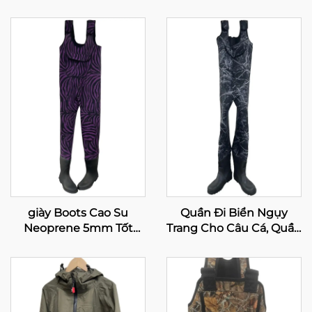
giày Boots Cao Su
Quần Đi Biển Ngụy
Neoprene 5mm Tốt
Trang Cho Câu Cá, Quần
Nhất Dùng Cho Câu Cá
Khô Chống Thấm Nước,
Ở Ngực Dành Cho Phụ
Quần Đi Biển Thoáng
Nữ
Khí Cho Câu Cá Và Săn
Bắn Có Ủng Đinh Bằng
Nhung