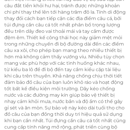
câu đắt tiền khỏi hư hại, tránh được những khoản
chi phí thay thế lên tới hàng trăm đô la. Tính di động
thay đổi cách bạn tiếp cận các địa điểm câu cá, bởi
túi đựng cần câu cá tốt nhất phân bổ trọng lượng
đều trên dây đeo vai thoải mái và tay cầm được
đệm êm. Thiết kế công thái học này giảm mệt mỏi
trong những chuyến đi bộ đường dài đến các điểm
câu xa xôi, cho phép bạn mang theo nhiều thiết bị
hơn mà không cảm thấy vướng víu. Nhiều tùy chọn
mang vác phù hợp với các tình huống khác nhau,
từ kiểu ba lô để đi bộ đến tay cầm kiểu cặp tài liệu
khi câu trên thuyền. Khả năng chống chịu thời tiết
đảm bảo đồ câu của bạn luôn khô ráo và hoạt động
tốt bất kể điều kiện môi trường. Dây kéo chống
nước và các đường may kín giúp bảo vệ thiết bị
nhạy cảm khỏi mưa, nước bắn và độ ẩm có thể gây
gỉ sét và ăn mòn. Sự bảo vệ này kéo dài tuổi thọ cho
đồ câu của bạn đồng thời duy trì hiệu quả sử dụng
khi bạn cần nhất. Túi đựng cần câu cá tốt nhất cũng
cung cấp tính năng mở rộng, phát triển cùng bộ