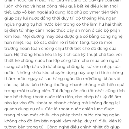
luôn khô ráo và hoạt động hiệu quả bất kể điều kiện thời
tiết. Lớp vỏ bên ngoài sử dụng lớp phủ polymer tiên tiến
giúp đẩy lùi nước đồng thời duy trì độ thoáng khí, ngăn
ngừa ngưng tụ hơi nước bên trong có thể làm hư hại thiết
bị điện tử nhạy cảm hoặc thúc đẩy ăn mòn ở các bộ phận
kim loại. Mọi đường may đều được gia cố bằng công nghệ
hàn nhiệt, loại bỏ các điểm rò rỉ tiềm tàng, tạo ra môi
trường hoàn toàn chống chịu thời tiết cho đồ dùng của
bạn. Hệ thống khóa kéo là kỳ tích của kỹ thuật chế tạo, với
thiết kế chống nước hai lớp cùng tấm che mưa bên ngoài,
cung cấp lớp bảo vệ dự phòng chống lại sự xâm nhập của
nước. Những khóa kéo chuyên dụng này duy trì tính chống
thấm nước ngay cả sau hàng ngàn lần mở/đóng, khác với
các loại khóa kéo thông thường nhanh chóng mất hiệu quả
trong môi trường biển. Túi đựng cần câu tốt nhất cũng tích
hợp hệ thống thoát nước tiên tiến, cho phép bất kỳ độ ẩm
nào lọt vào đều thoát ra nhanh chóng mà không đọng lại
quanh dụng cụ câu. Các lỗ thoát nước chiến lược được
trang bị van một chiều cho phép thoát nước nhưng ngăn
không cho độ ẩm bên ngoài xâm nhập, duy trì điều kiện lý
tưởng bên trong túi. Công nghệ điều chỉnh nhiệt độ giúp