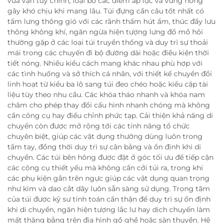
vừa vặn tùy chỉnh, loại bỏ các điểm áp lực và vùng nóng
gây khó chịu khi mang lâu. Túi đựng cần câu tốt nhất có
tấm lưng thông gió với các rãnh thấm hút ẩm, thúc đẩy lưu
thông không khí, ngăn ngừa hiện tượng lưng đổ mồ hôi
thường gặp ở các loại túi truyền thống và duy trì sự thoải
mái trong các chuyến đi bộ đường dài hoặc điều kiện thời
tiết nóng. Nhiều kiểu cách mang khác nhau phù hợp với
các tình huống và sở thích cá nhân, với thiết kế chuyển đổi
linh hoạt từ kiểu ba lô sang túi đeo chéo hoặc kiểu cặp tài
liệu tùy theo nhu cầu. Các khóa tháo nhanh và khóa nam
châm cho phép thay đổi cấu hình nhanh chóng mà không
cần công cụ hay điều chỉnh phức tạp. Cải thiện khả năng di
chuyển còn được mở rộng tới các tính năng tổ chức
chuyên biệt, giúp các vật dụng thường dùng luôn trong
tầm tay, đồng thời duy trì sự cân bằng và ổn định khi di
chuyển. Các túi bên hông được đặt ở góc tối ưu để tiếp cận
các công cụ thiết yếu mà không cần cởi túi ra, trong khi
các phụ kiện gắn trên ngực giúp các vật dụng quan trọng
như kìm và dao cắt dây luôn sẵn sàng sử dụng. Trọng tâm
của túi được kỹ sư tính toán cẩn thận để duy trì sự ổn định
khi di chuyển, ngăn hiện tượng lắc lư hay dịch chuyển làm
mất thăng bằng trên địa hình gồ ghề hoặc sàn thuyền. Hệ