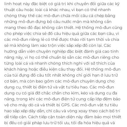
linh hoạt này đặc biệt có giá trị khi chuyển đổi giữa các kỹ
thuật câu hoặc loài cá khác nhau, vì bạn có thể nhanh
chóng thay thế các mô-đun chứa mồi câu cá chép bằng
những mô-đun đựng bộ câu nước mặn mà không cần
mang theo đồ đạc không cần thiết. Hệ thống mô-đun cũng
cho phép việc chia sẻ đồ câu hiệu quả giữa các bạn câu, vì
các mô-đun riêng lẻ có thể được tháo rời tạm thời và chia
sẻ mà không làm xáo trộn việc sắp xếp đồ còn lại. Các
hướng dẫn viên chuyên nghiệp đặc biệt đánh giá cao tính
năng này, vì họ có thể chuẩn bị sẵn các mô-đun riêng cho
từng loài cá và nhanh chóng thích nghi với sở thích của
khách hàng hoặc điều kiện câu thay đổi. Hệ thống mô-đun
của túi đựng đồ câu tốt nhất không chỉ giới hạn ở lưu trữ
cơ bản, mà còn bao gồm các mô-đun chuyên dụng cho
dụng cụ, thiết bị điện tử và vật tư tiêu hao. Các mô-đun
dụng cụ có giá đỡ chắc chắn cho kìm, kéo và dụng cụ đa
năng, trong khi các mô-đun điện tử cung cấp lớp đệm bảo
vệ cho máy dò cá và thiết bị GPS. Các mô-đun vật tư tiêu
hao sắp xếp dây dẫn, chì câu và vòng xoay theo cách bố trí
dễ tiếp cận. Cách tiếp cận toàn diện này đảm bảo mọi thiết
bị đều có giải pháp lưu trữ tối ưu, tối đa hóa hiệu quả và