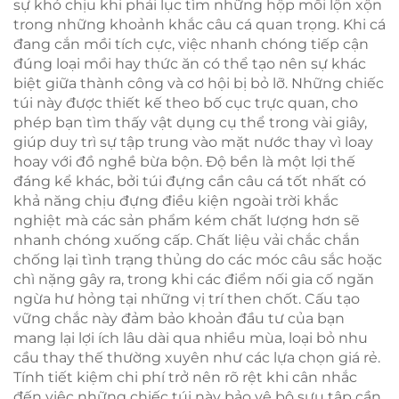
sự khó chịu khi phải lục tìm những hộp mồi lộn xộn
trong những khoảnh khắc câu cá quan trọng. Khi cá
đang cắn mồi tích cực, việc nhanh chóng tiếp cận
đúng loại mồi hay thức ăn có thể tạo nên sự khác
biệt giữa thành công và cơ hội bị bỏ lỡ. Những chiếc
túi này được thiết kế theo bố cục trực quan, cho
phép bạn tìm thấy vật dụng cụ thể trong vài giây,
giúp duy trì sự tập trung vào mặt nước thay vì loay
hoay với đồ nghề bừa bộn. Độ bền là một lợi thế
đáng kể khác, bởi túi đựng cần câu cá tốt nhất có
khả năng chịu đựng điều kiện ngoài trời khắc
nghiệt mà các sản phẩm kém chất lượng hơn sẽ
nhanh chóng xuống cấp. Chất liệu vải chắc chắn
chống lại tình trạng thủng do các móc câu sắc hoặc
chì nặng gây ra, trong khi các điểm nối gia cố ngăn
ngừa hư hỏng tại những vị trí then chốt. Cấu tạo
vững chắc này đảm bảo khoản đầu tư của bạn
mang lại lợi ích lâu dài qua nhiều mùa, loại bỏ nhu
cầu thay thế thường xuyên như các lựa chọn giá rẻ.
Tính tiết kiệm chi phí trở nên rõ rệt khi cân nhắc
đến việc những chiếc túi này bảo vệ bộ sưu tập cần