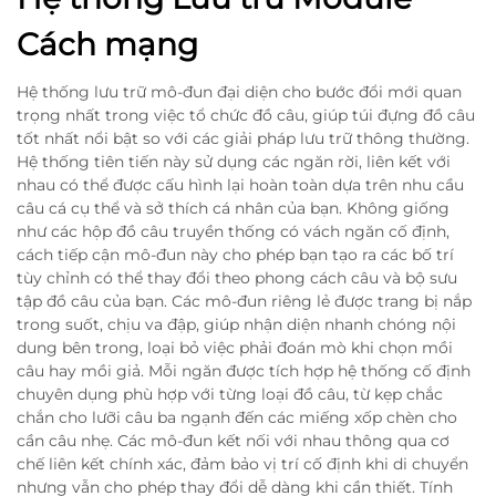
Cách mạng
Hệ thống lưu trữ mô-đun đại diện cho bước đổi mới quan
trọng nhất trong việc tổ chức đồ câu, giúp túi đựng đồ câu
tốt nhất nổi bật so với các giải pháp lưu trữ thông thường.
Hệ thống tiên tiến này sử dụng các ngăn rời, liên kết với
nhau có thể được cấu hình lại hoàn toàn dựa trên nhu cầu
câu cá cụ thể và sở thích cá nhân của bạn. Không giống
như các hộp đồ câu truyền thống có vách ngăn cố định,
cách tiếp cận mô-đun này cho phép bạn tạo ra các bố trí
tùy chỉnh có thể thay đổi theo phong cách câu và bộ sưu
tập đồ câu của bạn. Các mô-đun riêng lẻ được trang bị nắp
trong suốt, chịu va đập, giúp nhận diện nhanh chóng nội
dung bên trong, loại bỏ việc phải đoán mò khi chọn mồi
câu hay mồi giả. Mỗi ngăn được tích hợp hệ thống cố định
chuyên dụng phù hợp với từng loại đồ câu, từ kẹp chắc
chắn cho lưỡi câu ba ngạnh đến các miếng xốp chèn cho
cần câu nhẹ. Các mô-đun kết nối với nhau thông qua cơ
chế liên kết chính xác, đảm bảo vị trí cố định khi di chuyển
nhưng vẫn cho phép thay đổi dễ dàng khi cần thiết. Tính