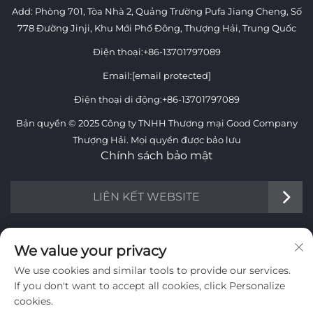
Add: Phòng 701, Tòa Nhà 2, Quảng Trường Pufa Jiang Cheng, Số
778 Đường Jinji, Khu Mới Phố Đông, Thượng Hải, Trung Quốc
Điện thoại:
+86-13701797089
Email:
[email protected]
Điện thoại di động:
+86-13701797089
Bản quyền © 2025 Công ty TNHH Thương mại Good Company
Thượng Hải. Mọi quyền được bảo lưu
Chính sách bảo mật
LIÊN KẾT WEBSITE
THÔNG TIN
We value your privacy
We use cookies and similar tools to provide our services.
Đăng ký nhận bản tin hàng tuần của chúng tôi
If you don't want to accept all cookies, click Personalize
cookies.