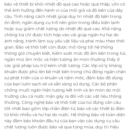
bảo vệ thiết bị khỏi nhiệt độ quá cao hoặc quá thấp, vốn có
thể ảnh hưởng đến hành vi của mồi giả và độ bền của dây
câu. Tính năng cách nhiệt giúp duy trì nhiệt độ bên trong
ổn định, ngăn dụng cụ trở nên giòn trong điều kiện lạnh
hoặc suy giảm chất lượng do nhiệt độ quá cao. Khả năng
chống tia UV được tích hợp vào vải giúp ngăn hư hại do
ánh nắng, tránh làm suy yếu vật liệu và phai màu theo thời
gian. Bảo vệ thời tiết còn được mở rộng tới hệ thống
thông gió chuyên biệt, kiểm soát mức độ ẩm bên trong túi,
ngăn mùi ẩm mốc và hiện tượng ăn mòn thường thấy ở
các giải pháp lưu trữ kém chất lượng. Các lớp xử lý kháng
khuẩn được phủ lên bề mặt bên trong chủ động ngăn chặn
sự phát triển của vi khuẩn và nấm mốc, đảm bảo đồ dùng
của bạn luôn sạch sẽ và sẵn sàng sử dụng. Các bộ phận
chống muối ngăn hiện tượng kết tinh và ăn mòn do môi
trường câu cá nước mặn gây ra đối với các vật liệu thông
thường. Công nghệ bảo vệ thời tiết của túi đựng cần câu
tốt nhất bao gồm lớp chắn điện từ, bảo vệ các thiết bị điện
tử khỏi nhiễu và hư hại do nước. Hệ thống bảo vệ toàn diện
này đảm bảo khoản đầu tư của bạn vào các dụng cụ câu
chất lượng luôn được bảo vệ qua từng mùa, duy trì hiệu