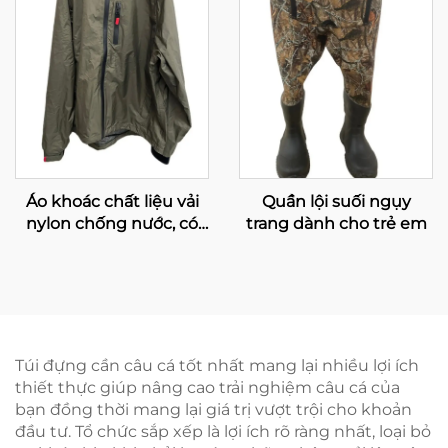
Áo khoác chất liệu vải
Quần lội suối ngụy
nylon chống nước, có
trang dành cho trẻ em
mũ trùm đầu, áo dành
cho đi lội suối, áo khoác
nam cỡ lớn
Túi đựng cần câu cá tốt nhất mang lại nhiều lợi ích
thiết thực giúp nâng cao trải nghiệm câu cá của
bạn đồng thời mang lại giá trị vượt trội cho khoản
đầu tư. Tổ chức sắp xếp là lợi ích rõ ràng nhất, loại bỏ