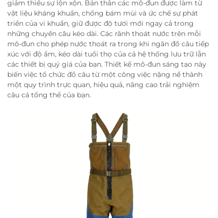
giảm thiểu sự lộn xộn. Bản thân các mô-đun được làm từ
vật liệu kháng khuẩn, chống bám mùi và ức chế sự phát
triển của vi khuẩn, giữ được độ tươi mới ngay cả trong
những chuyến câu kéo dài. Các rãnh thoát nước trên mỗi
mô-đun cho phép nước thoát ra trong khi ngăn đồ câu tiếp
xúc với độ ẩm, kéo dài tuổi thọ của cả hệ thống lưu trữ lẫn
các thiết bị quý giá của bạn. Thiết kế mô-đun sáng tạo này
biến việc tổ chức đồ câu từ một công việc nặng nề thành
một quy trình trực quan, hiệu quả, nâng cao trải nghiệm
câu cá tổng thể của bạn.