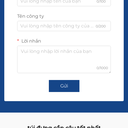
0/100
Tên công ty
0/200
Lời nhắn
0/1000
Gửi
túi đựng cần câu tốt nhất