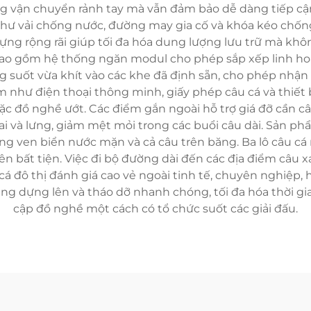
g vận chuyển rảnh tay mà vẫn đảm bảo dễ dàng tiếp cận cá
n như vải chống nước, đường may gia cố và khóa kéo chốn
ựng rộng rãi giúp tối đa hóa dung lượng lưu trữ mà kh
ao gồm hệ thống ngăn modul cho phép sắp xếp linh hoạt
g suốt vừa khít vào các khe đã định sẵn, cho phép nhận
như điện thoại thông minh, giấy phép câu cá và thiết b
c đồ nghề ướt. Các điểm gắn ngoài hỗ trợ giá đỡ cần câu
ai và lưng, giảm mệt mỏi trong các buổi câu dài. Sản 
ven biển nước mặn và cả câu trên băng. Ba lô câu cá nhỏ
n bất tiện. Việc đi bộ đường dài đến các địa điểm câu 
á đô thị đánh giá cao vẻ ngoài tinh tế, chuyên nghiệp,
ng dựng lên và tháo dỡ nhanh chóng, tối đa hóa thời gia
cập đồ nghề một cách có tổ chức suốt các giải đấu.