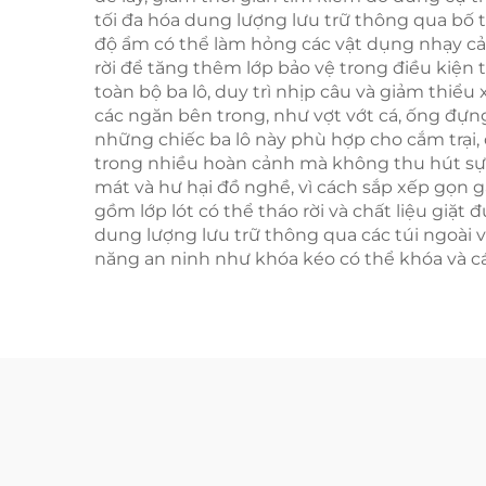
tối đa hóa dung lượng lưu trữ thông qua bố tr
độ ẩm có thể làm hỏng các vật dụng nhạy cảm
rời để tăng thêm lớp bảo vệ trong điều kiện 
toàn bộ ba lô, duy trì nhịp câu và giảm thiể
các ngăn bên trong, như vợt vớt cá, ống đựng
những chiếc ba lô này phù hợp cho cắm trại,
trong nhiều hoàn cảnh mà không thu hút sự c
mát và hư hại đồ nghề, vì cách sắp xếp gọn g
gồm lớp lót có thể tháo rời và chất liệu giặ
dung lượng lưu trữ thông qua các túi ngoài v
năng an ninh như khóa kéo có thể khóa và các