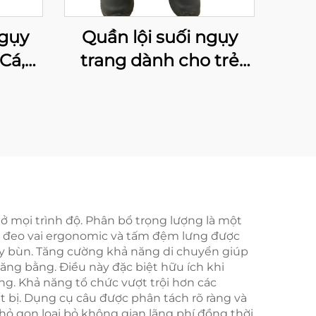
Ngụy
Quần lội suối ngụy
Cá,
trang dành cho trẻ
ng
em
n Đi
 Cho
ắn Có
ng
 ở mọi trình độ. Phân bổ trọng lượng là một
ây đeo vai ergonomic và tấm đệm lưng được
đầy bùn. Tăng cường khả năng di chuyển giúp
ăng bằng. Điều này đặc biệt hữu ích khi
ởng. Khả năng tổ chức vượt trội hơn các
 bị. Dụng cụ câu được phân tách rõ ràng và
hỏ gọn loại bỏ không gian lãng phí đồng thời