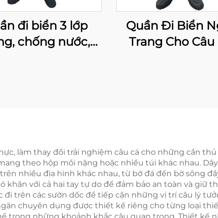
ần đi biển 3 lớp
Quần Đi Biển 
ng, chống nước,
Trang Cho Câu 
g gió, thoáng khí,
Quần Khô Chố
ó tất neoprene
Thấm Nước, Quầ
chống nước
Biển Thoáng Khí
Câu Cá Và Săn B
Ủng Đinh Bằ
Nhung
 thực, làm thay đổi trải nghiệm câu cá cho những cần thủ
hải mang theo hộp mồi nặng hoặc nhiều túi khác nhau. D
 trên nhiều địa hình khác nhau, từ bờ đá đến bờ sông 
 khăn với cả hai tay tự do để đảm bảo an toàn và giữ th
 đi trên các sườn dốc để tiếp cận những vị trí câu lý tư
ăn chuyên dụng được thiết kế riêng cho từng loại thiết
thể trong những khoảnh khắc câu quan trọng. Thiết kế n