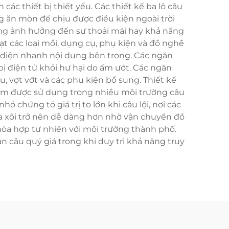
c thiết bị thiết yếu. Các thiết kế ba lô câu
g ăn mòn để chịu được điều kiện ngoài trời
ông ảnh hưởng đến sự thoải mái hay khả năng
 các loại mồi, dụng cụ, phụ kiện và đồ nghề
 diện nhanh nội dung bên trong. Các ngăn
ị điện tử khỏi hư hại do ẩm ướt. Các ngăn
, vợt vớt và các phụ kiện bổ sung. Thiết kế
phẩm được sử dụng trong nhiều môi trường câu
 chứng tỏ giá trị to lớn khi câu lội, nơi các
xa xôi trở nên dễ dàng hơn nhờ vận chuyển đồ
 hòa hợp tự nhiên với môi trường thành phố.
n câu quý giá trong khi duy trì khả năng truy