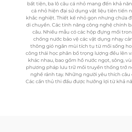
bất tiện, ba lô câu cá nhỏ mang đến khả năn
cá nhỏ hiện đại sử dụng vật liệu tiên tiế
khắc nghiệt. Thiết kế nhỏ gọn nhưng chứa đ
di chuyển. Các tính năng công nghệ chính b
câu. Nhiều mẫu có các hộp đựng mồi tron
chống nước bảo vệ các vật dụng nhạy cảm 
thông gió ngăn mùi tích tụ từ mồi sống hoặ
công thái học phân bổ trọng lượng đều lên v
khác nhau, bao gồm hồ nước ngọt, sông, vùng 
phương pháp lưu trữ mồi truyền thống trở nê
nghề rảnh tay. Những người yêu thích câu c
Các cần thủ thi đấu được hưởng lợi từ khả nă