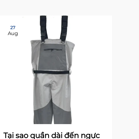
27
17
Aug
No
Tại sao quần dài đến ngực
Cá