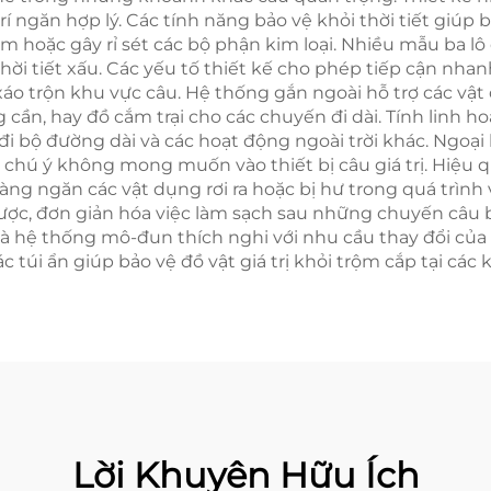
í ngăn hợp lý. Các tính năng bảo vệ khỏi thời tiết giúp b
 hoặc gây rỉ sét các bộ phận kim loại. Nhiều mẫu ba l
thời tiết xấu. Các yếu tố thiết kế cho phép tiếp cận n
u xáo trộn khu vực câu. Hệ thống gắn ngoài hỗ trợ các v
 cần, hay đồ cắm trại cho các chuyến đi dài. Tính linh 
 đi bộ đường dài và các hoạt động ngoài trời khác. Ngo
hú ý không mong muốn vào thiết bị câu giá trị. Hiệu qu
àng ngăn các vật dụng rơi ra hoặc bị hư trong quá trình
t được, đơn giản hóa việc làm sạch sau những chuyến câu
à hệ thống mô-đun thích nghi với nhu cầu thay đổi của th
 túi ẩn giúp bảo vệ đồ vật giá trị khỏi trộm cắp tại các
Lời Khuyên Hữu Ích