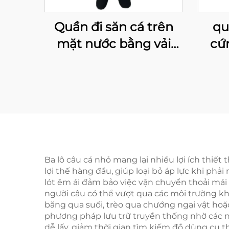
Quần đi săn cá trên
qu
mặt nước bằng vải
cứ
chống thấm và
chốn
thoáng khí, có tất liền,
c
dùng cho sông
Ba lô câu cá nhỏ mang lại nhiều lợi ích thiết
lợi thế hàng đầu, giúp loại bỏ áp lực khi p
lót êm ái đảm bảo việc vận chuyển thoải mái
người câu có thể vượt qua các môi trường khó
băng qua suối, trèo qua chướng ngại vật hoặc
phương pháp lưu trữ truyền thống nhờ các ng
dễ lấy, giảm thời gian tìm kiếm đồ dùng cụ 