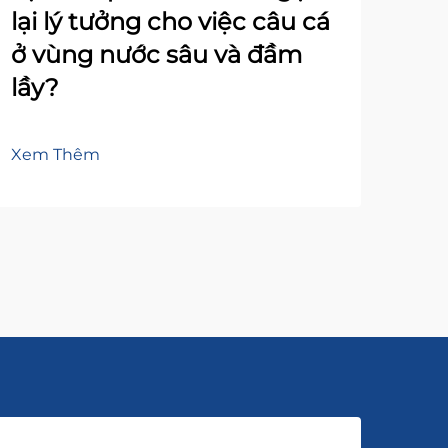
lại lý tưởng cho việc câu cá
Th
ở vùng nước sâu và đầm
Đồ
lầy?
Khá
khi 
Xem Thêm
cho
Xem
ngoà
vừa
nướ
thiế
cẩm