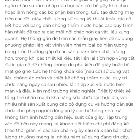
ngăn chặn sự xâm nhập của bụi bẩn có thể gây khó chịu
hoặc làm hỏng các bộ phận bên trong. Cấu tạo đường may
trên các đôi giày chất lượng sử dụng kỹ thuật khâu gia cố
kết hợp với băng dán chống thấm nước hoặc các quy trình
hàn nhiệt để tạo ra các mối nối chắc hơn cả vật liệu xung
quanh. Hệ thống gắn đế trên các mẫu giày liền đế sử dụng
phương pháp liên kết vĩnh viễn nhằm loại bỏ hiện tượng
bong tróc thường gặp ở các sản phẩm kém chất lượng
hơn, trong khi các thiết kế kiểu tất liền lại tích hợp vùng tất
được gia cố để chống thủng do phụ kiện đế giày hoặc bề
mặt gồ ghề. Các hệ thống khóa kéo (nếu có) sử dụng vật
liệu chống ăn mòn và thiết kế chống thấm nước, duy trì
chức năng ngay cả sau nhiều lần tiếp xúc với nước biển
mặn và điều kiện môi trường khắc nghiệt. Triết lý thiết kế
tổng thể nhấn mạnh khả năng sửa chữa tại thực địa, với
nhiều nhà sản xuất cung cấp bộ dụng cụ và hướng dẫn sửa
chữa cho phép người dùng xử lý các hư hỏng nhỏ mà
không làm ảnh hưởng đến hiệu suất của giày. Tập trung
vào độ bền này mang lại khoản tiết kiệm chi phí đáng kể
theo thời gian, vì các sản phẩm giày câu cá & săn bắn chất
lượng thường mang lại nhiều năm sử dụng đáng tin cậy,