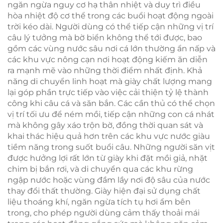
ngăn ngừa nguy cơ hạ thân nhiệt và duy trì điều
hòa nhiệt độ cơ thể trong các buổi hoạt động ngoài
trời kéo dài. Người dùng có thể tiếp cận những vị trí
câu lý tưởng mà bờ biển không thể tới được, bao
gồm các vùng nước sâu nơi cá lớn thường ẩn nấp và
các khu vực nông cạn nơi hoạt động kiếm ăn diễn
ra mạnh mẽ vào những thời điểm nhất định. Khả
năng di chuyển linh hoạt mà giày chất lượng mang
lại góp phần trực tiếp vào việc cải thiện tỷ lệ thành
công khi câu cá và săn bắn. Các cần thủ có thể chọn
vị trí tối ưu để ném mồi, tiếp cận những con cá nhát
mà không gây xáo trộn bờ, đồng thời quan sát và
khai thác hiệu quả hơn trên các khu vực nước giàu
tiềm năng trong suốt buổi câu. Những người săn vịt
được hưởng lợi rất lớn từ giày khi đặt mồi giả, nhặt
chim bị bắn rơi, và di chuyển qua các khu rừng
ngập nước hoặc vùng đầm lầy nơi độ sâu của nước
thay đổi thất thường. Giày hiện đại sử dụng chất
liệu thoáng khí, ngăn ngừa tích tụ hơi ẩm bên
trong, cho phép người dùng cảm thấy thoải mái