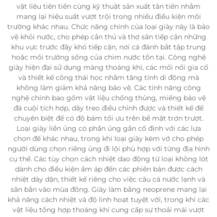
vật liệu tiên tiến cùng kỹ thuật sản xuất tân tiến nhằm
mang lại hiệu suất vượt trội trong nhiều điều kiện môi
trường khác nhau. Chức năng chính của loại giày này là bảo
vệ khỏi nước, cho phép cần thủ và thợ săn tiếp cận những
khu vực trước đây khó tiếp cận, nơi cá đánh bắt tập trung
hoặc môi trường sống của chim nước tồn tại. Công nghệ
giày hiện đại sử dụng màng thoáng khí, các mối nối gia cố
và thiết kế công thái học nhằm tăng tính di động mà
không làm giảm khả năng bảo vệ. Các tính năng công
nghệ chính bao gồm vật liệu chống thủng, miếng bảo vệ
đá cuội tích hợp, dây treo điều chỉnh được và thiết kế đế
chuyên biệt để có độ bám tối ưu trên bề mặt trơn trượt.
Loại giày liền ủng có phần ủng gắn cố định với các lựa
chọn đế khác nhau, trong khi loại giày kèm vớ cho phép
người dùng chọn riêng ủng đi lội phù hợp với từng địa hình
cụ thể. Các tùy chọn cách nhiệt dao động từ loại không lót
dành cho điều kiện ấm áp đến các phiên bản được cách
nhiệt dày dặn, thiết kế riêng cho việc câu cá nước lạnh và
săn bắn vào mùa đông. Giày làm bằng neoprene mang lại
khả năng cách nhiệt và độ linh hoạt tuyệt vời, trong khi các
vật liệu tổng hợp thoáng khí cung cấp sự thoải mái vượt