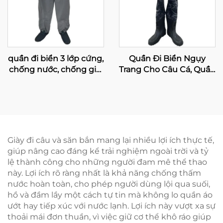
quần đi biển 3 lớp cứng,
Quần Đi Biển Ngụy
chống nước, chống gió,
Trang Cho Câu Cá, Quần
thoáng khí, có tất
Khô Chống Thấm Nước,
neoprene chống nước
Quần Đi Biển Thoáng
Khí Cho Câu Cá Và Săn
Bắn Có Ủng Đinh Bằng
Nhung
Giày đi câu và săn bắn mang lại nhiều lợi ích thực tế,
giúp nâng cao đáng kể trải nghiệm ngoài trời và tỷ
lệ thành công cho những người đam mê thể thao
này. Lợi ích rõ ràng nhất là khả năng chống thấm
nước hoàn toàn, cho phép người dùng lội qua suối,
hồ và đầm lầy một cách tự tin mà không lo quần áo
ướt hay tiếp xúc với nước lạnh. Lợi ích này vượt xa sự
thoải mái đơn thuần, vì việc giữ cơ thể khô ráo giúp