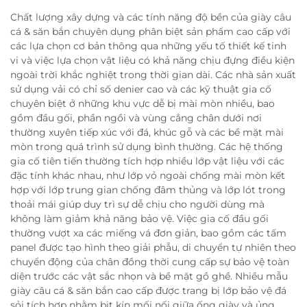
Chất lượng xây dựng và các tính năng độ bền của giày câu
cá & săn bắn chuyên dụng phân biệt sản phẩm cao cấp với
các lựa chọn cơ bản thông qua những yếu tố thiết kế tinh
vi và việc lựa chọn vật liệu có khả năng chịu đựng điều kiện
ngoài trời khắc nghiệt trong thời gian dài. Các nhà sản xuất
sử dụng vải có chỉ số denier cao và các kỹ thuật gia cố
chuyên biệt ở những khu vực dễ bị mài mòn nhiều, bao
gồm đầu gối, phần ngồi và vùng cẳng chân dưới nơi
thường xuyên tiếp xúc với đá, khúc gỗ và các bề mặt mài
mòn trong quá trình sử dụng bình thường. Các hệ thống
gia cố tiên tiến thường tích hợp nhiều lớp vật liệu với các
đặc tính khác nhau, như lớp vỏ ngoài chống mài mòn kết
hợp với lớp trung gian chống đâm thủng và lớp lót trong
thoải mái giúp duy trì sự dễ chịu cho người dùng mà
không làm giảm khả năng bảo vệ. Việc gia cố đầu gối
thường vượt xa các miếng vá đơn giản, bao gồm các tấm
panel được tạo hình theo giải phẫu, di chuyển tự nhiên theo
chuyển động của chân đồng thời cung cấp sự bảo vệ toàn
diện trước các vật sắc nhọn và bề mặt gồ ghề. Nhiều mẫu
giày câu cá & săn bắn cao cấp được trang bị lớp bảo vệ đá
sỏi tích hợp nhằm bịt kín mối nối giữa ống giày và ủng,