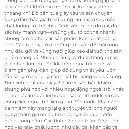
trong các hoạt động gắng sức mà không gặp cảm
giác ẩm ướt khó chịu như ở các loại giày không
thoáng khí. Độ bền của giày câu và săn chuyên
dụng đảm bảo giá trị sử dụng lâu dài, vì các mẫu
chất lượng có thể chịu được vết thủng do gai, đá
sắc hay mảnh vụn—những yếu tố có thể nhanh
chóng làm hư hại các sản phẩm kém chất lượng
hơn. Cấu tạo gia cố ở những khu vực dễ mài mòn
như đầu gối và vùng ngồi giúp kéo dài tuổi thọ sản
phẩm đáng kể. Nhiều mẫu giày được trang bị các
giải pháp lưu trữ tiện lợi thông qua túi ngực và
điểm gắn phụ kiện, giúp đồ dùng thiết yếu luôn
sẵn sàng mà không cần thiết bị mang vác bổ sung.
Tính linh hoạt của giày đi câu và săn bắn khiến
chúng phù hợp với nhiều hoạt động ngoài trời khác
nhau, từ câu suối, lội hồ đến săn chim nước và các
công việc ngoài trời liên quan đến nước. Khả năng
đa nhiệm này mang lại giá trị tuyệt vời cho người
dùng tham gia nhiều hoạt động liên quan đến
nước trong năm. Các tính năng an toàn được tích
hợp vào giày chất lượng, như dây đai khẩn cấp và