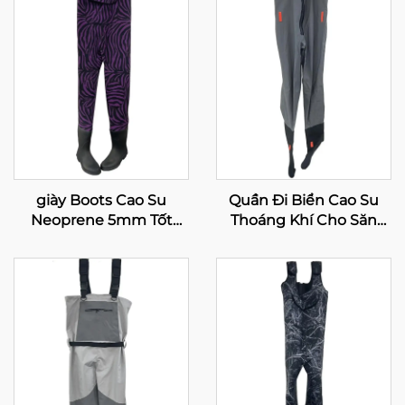
giày Boots Cao Su
Quần Đi Biển Cao Su
Neoprene 5mm Tốt
Thoáng Khí Cho Săn
Nhất Dùng Cho Câu Cá
Bắn, Quần Đi Biển Câu
Ở Ngực Dành Cho Phụ
Cá Fly Chống Thấm
Nữ
Nước, Quần Đi Biển Cao
Su Thoáng Khí Có Ủng
100% Chống Nước