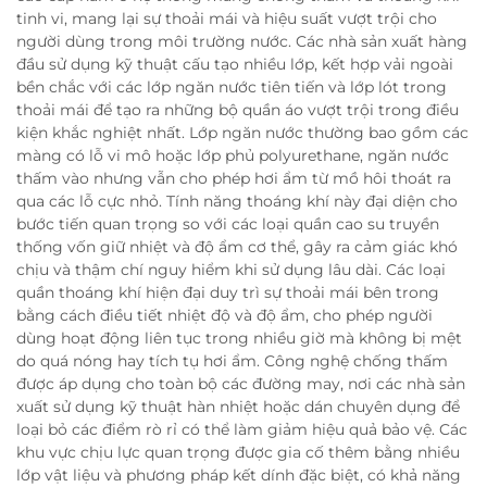
tinh vi, mang lại sự thoải mái và hiệu suất vượt trội cho
người dùng trong môi trường nước. Các nhà sản xuất hàng
đầu sử dụng kỹ thuật cấu tạo nhiều lớp, kết hợp vải ngoài
bền chắc với các lớp ngăn nước tiên tiến và lớp lót trong
thoải mái để tạo ra những bộ quần áo vượt trội trong điều
kiện khắc nghiệt nhất. Lớp ngăn nước thường bao gồm các
màng có lỗ vi mô hoặc lớp phủ polyurethane, ngăn nước
thấm vào nhưng vẫn cho phép hơi ẩm từ mồ hôi thoát ra
qua các lỗ cực nhỏ. Tính năng thoáng khí này đại diện cho
bước tiến quan trọng so với các loại quần cao su truyền
thống vốn giữ nhiệt và độ ẩm cơ thể, gây ra cảm giác khó
chịu và thậm chí nguy hiểm khi sử dụng lâu dài. Các loại
quần thoáng khí hiện đại duy trì sự thoải mái bên trong
bằng cách điều tiết nhiệt độ và độ ẩm, cho phép người
dùng hoạt động liên tục trong nhiều giờ mà không bị mệt
do quá nóng hay tích tụ hơi ẩm. Công nghệ chống thấm
được áp dụng cho toàn bộ các đường may, nơi các nhà sản
xuất sử dụng kỹ thuật hàn nhiệt hoặc dán chuyên dụng để
loại bỏ các điểm rò rỉ có thể làm giảm hiệu quả bảo vệ. Các
khu vực chịu lực quan trọng được gia cố thêm bằng nhiều
lớp vật liệu và phương pháp kết dính đặc biệt, có khả năng