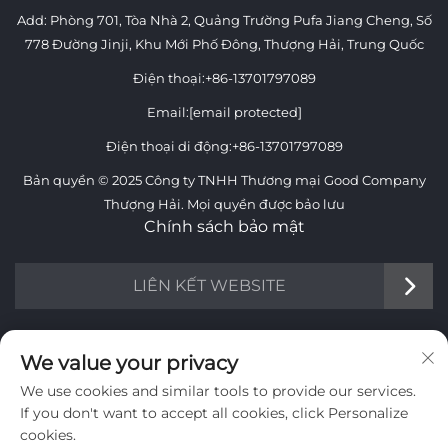
Add: Phòng 701, Tòa Nhà 2, Quảng Trường Pufa Jiang Cheng, Số
778 Đường Jinji, Khu Mới Phố Đông, Thượng Hải, Trung Quốc
Điện thoại:
+86-13701797089
Email:
[email protected]
Điện thoại di động:
+86-13701797089
Bản quyền © 2025 Công ty TNHH Thương mại Good Company
Thượng Hải. Mọi quyền được bảo lưu
Chính sách bảo mật
LIÊN KẾT WEBSITE
THÔNG TIN
We value your privacy
We use cookies and similar tools to provide our services.
Đăng ký nhận bản tin hàng tuần của chúng tôi
If you don't want to accept all cookies, click Personalize
cookies.