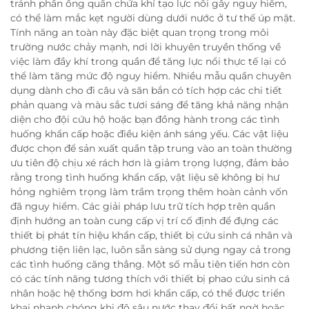
tránh phần ống quần chứa khí tạo lực nổi gây nguy hiểm,
có thể làm mắc kẹt người dùng dưới nước ở tư thế úp mặt.
Tính năng an toàn này đặc biệt quan trọng trong môi
trường nước chảy mạnh, nơi lời khuyên truyền thống về
việc làm đầy khí trong quần để tăng lực nổi thực tế lại có
thể làm tăng mức độ nguy hiểm. Nhiều mẫu quần chuyên
dụng dành cho đi câu và săn bắn có tích hợp các chi tiết
phản quang và màu sắc tươi sáng để tăng khả năng nhận
diện cho đội cứu hộ hoặc bạn đồng hành trong các tình
huống khẩn cấp hoặc điều kiện ánh sáng yếu. Các vật liệu
được chọn để sản xuất quần tập trung vào an toàn thường
ưu tiên độ chịu xé rách hơn là giảm trọng lượng, đảm bảo
rằng trong tình huống khẩn cấp, vật liệu sẽ không bị hư
hỏng nghiêm trọng làm trầm trọng thêm hoàn cảnh vốn
đã nguy hiểm. Các giải pháp lưu trữ tích hợp trên quần
định hướng an toàn cung cấp vị trí cố định để đựng các
thiết bị phát tín hiệu khẩn cấp, thiết bị cứu sinh cá nhân và
phương tiện liên lạc, luôn sẵn sàng sử dụng ngay cả trong
các tình huống căng thẳng. Một số mẫu tiên tiến hơn còn
có các tính năng tương thích với thiết bị phao cứu sinh cá
nhân hoặc hệ thống bơm hơi khẩn cấp, có thể được triển
khai nhanh chóng khi độ sâu nước thay đổi bất ngờ hoặc