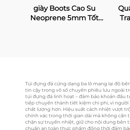
giày Boots Cao Su
Quầ
Neoprene 5mm Tốt
Tr
Nhất Dùng Cho Câu
Q
Cá Ở Ngực Dành Cho
Thấ
Nam
Biể
Câu 
Ủ
Túi đựng đá cứng dạng ba lô mang lại độ bền 
tin cậy trong vô số chuyến phiêu lưu ngoài tr
túi đựng đá linh hoạt – đảm bảo khoản đầu 
tiếp chuyển thành tiết kiệm chi phí, vì ngư
chất lượng hơn. Hiệu suất cách nhiệt vượt trộ
chính xác trong thời gian dài mà không cần t
chặn sự truyền nhiệt, giữ cho nội dung bên tr
chuẩn an toàn thực phẩm đồng thời đảm bảo 