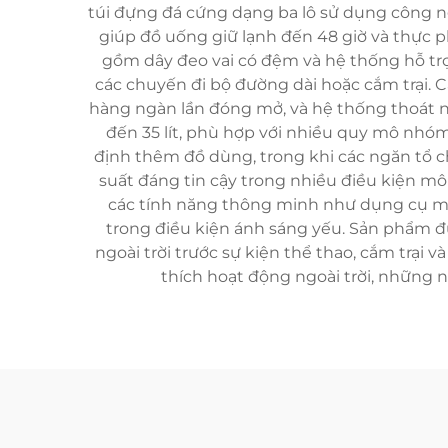
túi đựng đá cứng dạng ba lô sử dụng công ngh
giúp đồ uống giữ lạnh đến 48 giờ và thực p
gồm dây đeo vai có đệm và hệ thống hỗ tr
các chuyến đi bộ đường dài hoặc cắm trại. C
hàng ngàn lần đóng mở, và hệ thống thoát nư
đến 35 lít, phù hợp với nhiều quy mô nhó
định thêm đồ dùng, trong khi các ngăn tổ ch
suất đáng tin cậy trong nhiều điều kiện mô
các tính năng thông minh như dụng cụ mở 
trong điều kiện ánh sáng yếu. Sản phẩm đượ
ngoài trời trước sự kiện thể thao, cắm trại 
thích hoạt động ngoài trời, những n