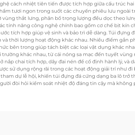
ệ cách nhiệt tiên tiến được tích hợp giữa cấu trúc hai l
hẩm tươi ngon trong suốt các chuyến phiêu lưu ngoài trời
ợ vùng thắt lưng, phân bổ trọng lượng đều dọc theo l
ác tính năng công nghệ chính bao gồm cơ chế bịt kín ch
ớc tích hợp giúp vệ sinh và bảo trì dễ dàng. Túi đựng 
m và thời lượng hoạt động khác nhau. Nhiều điểm gắn 
ức bên trong giúp tách biệt các loại vật dụng khác nha
i trường khác nhau, từ cái nóng sa mạc đến tuyết vùng 
nắp chai tích hợp, dây đai nén để cố định hành lý, và 
c sử dụng rộng rãi trong các hoạt động giải trí như đi bộ
và tham dự lễ hội, khiến túi đựng đá cứng dạng ba lô trở
gười đòi hỏi kiểm soát nhiệt độ đáng tin cậy mà không ph