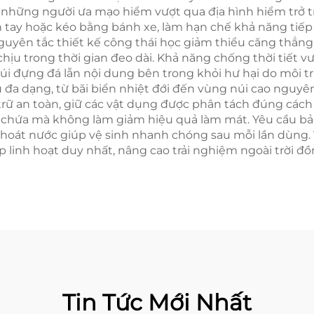
 những người ưa mạo hiểm vượt qua địa hình hiểm trở t
h tay hoặc kéo bằng bánh xe, làm hạn chế khả năng tiếp 
uyên tắc thiết kế công thái học giảm thiểu căng thẳng
hịu trong thời gian đeo dài. Khả năng chống thời tiết vư
i túi đựng đá lẫn nội dung bên trong khỏi hư hại do môi 
u đa dạng, từ bãi biển nhiệt đới đến vùng núi cao nguyê
rữ an toàn, giữ các vật dụng được phân tách đúng cách
 chứa mà không làm giảm hiệu quả làm mát. Yêu cầu bảo
thoát nước giúp vệ sinh nhanh chóng sau mỗi lần dùng. 
linh hoạt duy nhất, nâng cao trải nghiệm ngoài trời đồng 
Tin Tức Mới Nhất