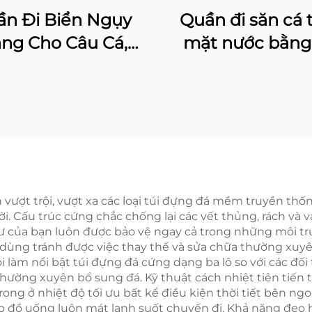
n Đi Biển Ngụy
Quần đi săn cá 
ang Cho Câu Cá,
mặt nước bằng 
uần Khô Chống
chống thấm 
m Nước, Quần Đi
thoáng khí, có tất
n Thoáng Khí Cho
dùng cho sô
Cá Và Săn Bắn Có
ng Đinh Bằng
Nhung
vượt trội, vượt xa các loại túi đựng đá mềm truyền thống
ời. Cấu trúc cứng chắc chống lại các vết thủng, rách và 
tư của bạn luôn được bảo vệ ngay cả trong những môi tr
ời dùng tránh được việc thay thế và sửa chữa thường xu
i làm nổi bật túi đựng đá cứng dạng ba lô so với các đối 
hường xuyên bổ sung đá. Kỹ thuật cách nhiệt tiên tiến t
ong ở nhiệt độ tối ưu bất kể điều kiện thời tiết bên ngoà
đồ uống luôn mát lạnh suốt chuyến đi. Khả năng đeo ha