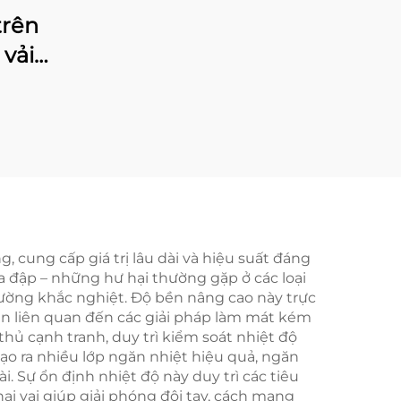
thấm và thoáng khí
trên
kèm ủng, thoải mái,
vải
bằng vải nylon, dùng
và
để câu cá, loại dễ nhìn
 liền,
thấy
ng
, cung cấp giá trị lâu dài và hiệu suất đáng
va đập – những hư hại thường gặp ở các loại
ường khắc nghiệt. Độ bền nâng cao này trực
yên liên quan đến các giải pháp làm mát kém
thủ cạnh tranh, duy trì kiểm soát nhiệt độ
ạo ra nhiều lớp ngăn nhiệt hiệu quả, ngăn
i. Sự ổn định nhiệt độ này duy trì các tiêu
i vai giúp giải phóng đôi tay, cách mạng