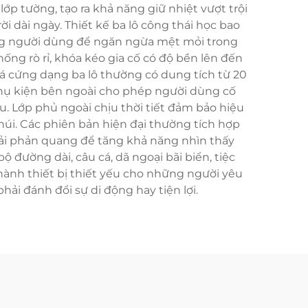
ớp tường, tạo ra khả năng giữ nhiệt vượt trội
 dài ngày. Thiết kế ba lô công thái học bao
ưng người dùng để ngăn ngừa mệt mỏi trong
ống rò rỉ, khóa kéo gia cố có độ bền lên đến
đá cứng dạng ba lô thường có dung tích từ 20
phụ kiện bên ngoài cho phép người dùng cố
u. Lớp phủ ngoài chịu thời tiết đảm bảo hiệu
núi. Các phiên bản hiện đại thường tích hợp
dải phản quang để tăng khả năng nhìn thấy
 đường dài, câu cá, dã ngoại bãi biển, tiệc
 thành thiết bị thiết yếu cho những người yêu
ải đánh đổi sự di động hay tiện lợi.