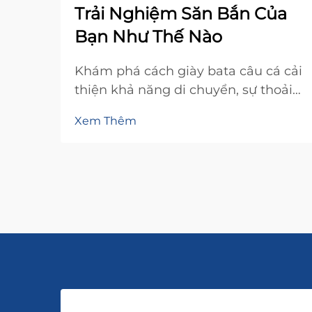
Trải Nghiệm Săn Bắn Của
Bạn Như Thế Nào
Khám phá cách giày bata câu cá cải
thiện khả năng di chuyển, sự thoải
mái và tăng tỷ lệ thành công trong
Xem Thêm
môi trường ẩm ướt. Giữ khô ráo, ấm
áp và tập trung khi ở đầm lầy và
điều kiện lạnh giá. Tìm hiểu ngay
hôm nay.