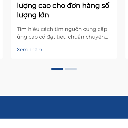
lượng cao cho đơn hàng số
lượng lớn
Tìm hiểu cách tìm nguồn cung cấp
ủng cao cổ đạt tiêu chuẩn chuyên
nghiệp, độ bền cao cho đơn hàng số
Xem Thêm
lượng lớn. Biết các yếu tố chất lượng
chính, mẹo chọn kích cỡ và thông
tin bảo hành. Tải ngay danh sách
kiểm tra mua hàng của bạn.