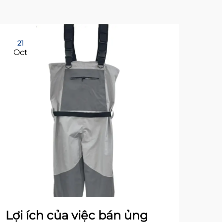
21
17
Oct
No
Lợi ích của việc bán ủng
Cá