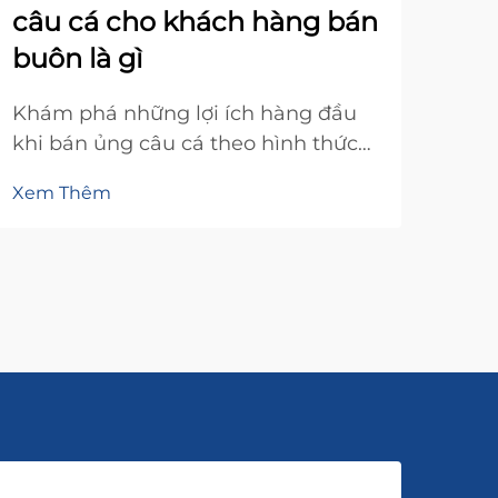
câu cá cho khách hàng bán
Th
buôn là gì
Đồ
Khám phá những lợi ích hàng đầu
Khá
khi bán ủng câu cá theo hình thức
khi 
bán buôn—từ tiết kiệm chi phí và
cho
Xem Thêm
Xem
mở rộng thị trường đến xây dựng
ngoà
mối quan hệ khách hàng bền chặt
vừa
hơn. Mở rộng quy mô kinh doanh
nướ
thiết bị ngoài trời của bạn ngay hôm
thiế
nay.
cẩm