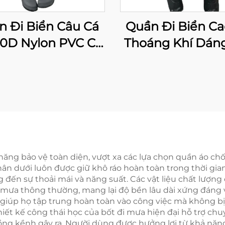
n Đi Biển Câu Cá
Quần Đi Biển Ca
70D Nylon PVC Có
Thoáng Khí Dáng
Ủng
Đến Ngang Eo, 
Đi Biển Chống 
Nước Cho Câu C
Săn Bắn
hả năng bảo vệ toàn diện, vượt xa các lựa chọn quần áo
n dưới luôn được giữ khô ráo hoàn toàn trong thời gian 
đến sự thoải mái và năng suất. Các vật liệu chất lượng
mưa thông thường, mang lại độ bền lâu dài xứng đáng v
giúp họ tập trung hoàn toàn vào công việc mà không bị
iết kế công thái học của bốt đi mưa hiện đại hỗ trợ ch
ng kềnh gây ra. Người dùng được hưởng lợi từ khả năng