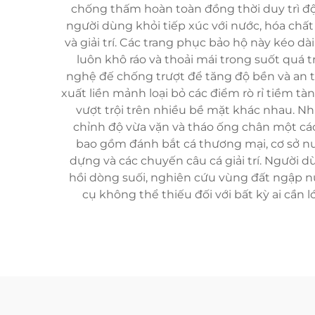
chống thấm hoàn toàn đồng thời duy trì độ 
người dùng khỏi tiếp xúc với nước, hóa chấ
và giải trí. Các trang phục bảo hộ này kéo 
luôn khô ráo và thoải mái trong suốt quá t
nghệ đế chống trượt để tăng độ bền và an
xuất liền mảnh loại bỏ các điểm rò rỉ tiềm tà
vượt trội trên nhiều bề mặt khác nhau. N
chỉnh độ vừa vặn và tháo ống chân một cá
bao gồm đánh bắt cá thương mại, cơ sở nu
dựng và các chuyến câu cá giải trí. Người 
hồi dòng suối, nghiên cứu vùng đất ngập n
cụ không thể thiếu đối với bất kỳ ai cần