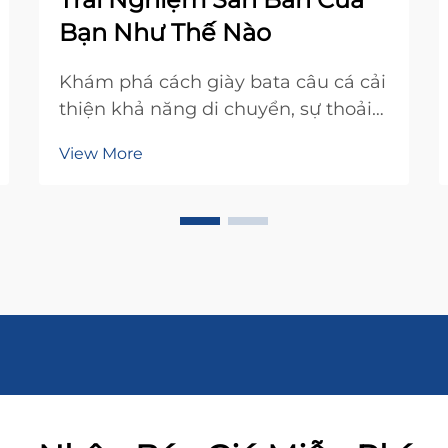
Bạn Như Thế Nào
Khám phá cách giày bata câu cá cải
thiện khả năng di chuyển, sự thoải
mái và tăng tỷ lệ thành công trong
View More
môi trường ẩm ướt. Giữ khô ráo, ấm
áp và tập trung khi ở đầm lầy và
điều kiện lạnh giá. Tìm hiểu ngay
hôm nay.