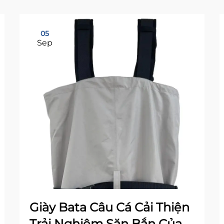
05
Sep
Giày Bata Câu Cá Cải Thiện
Trải Nghiệm Săn Bắn Của