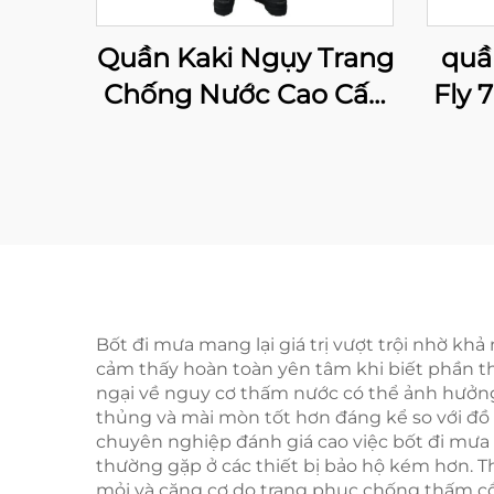
Quần Kaki Ngụy Trang
quầ
Chống Nước Cao Cấp
Fly 
Cho Nam, Quần Đi
Săn Bằng Neoprene
Bốt đi mưa mang lại giá trị vượt trội nhờ k
cảm thấy hoàn toàn yên tâm khi biết phần thâ
ngại về nguy cơ thấm nước có thể ảnh hưởng 
thủng và mài mòn tốt hơn đáng kể so với đồ 
chuyên nghiệp đánh giá cao việc bốt đi mưa 
thường gặp ở các thiết bị bảo hộ kém hơn. Th
mỏi và căng cơ do trang phục chống thấm cồ