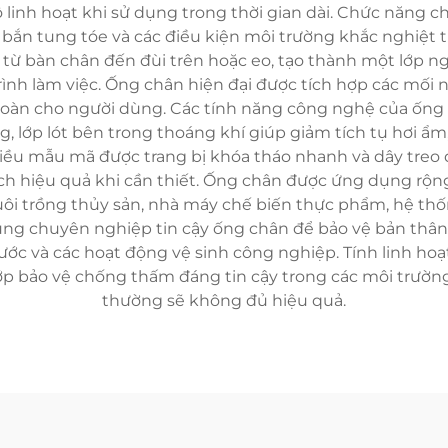
linh hoạt khi sử dụng trong thời gian dài. Chức năng c
t bắn tung tóe và các điều kiện môi trường khắc nghiệt 
dài từ bàn chân đến đùi trên hoặc eo, tạo thành một lớ
rình làm việc. Ống chân hiện đại được tích hợp các mối 
 toàn cho người dùng. Các tính năng công nghệ của ốn
ng, lớp lót bên trong thoáng khí giúp giảm tích tụ hơi 
hiều mẫu mã được trang bị khóa tháo nhanh và dây treo
ch hiệu quả khi cần thiết. Ống chân được ứng dụng rộng
ôi trồng thủy sản, nhà máy chế biến thực phẩm, hệ thố
dùng chuyên nghiệp tin cậy ống chân để bảo vệ bản thân 
ước và các hoạt động vệ sinh công nghiệp. Tính linh ho
 lớp bảo vệ chống thấm đáng tin cậy trong các môi trườn
thường sẽ không đủ hiệu quả.