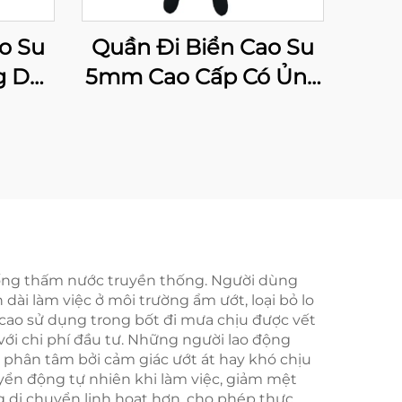
o Su
Quần Đi Biển Cao Su
 Dài
5mm Cao Cấp Có Ủng
Quần
Cho Câu Cá Và Săn
Thấm
Bắn, Quần Đi Biển
á Và
Cách Nhiệt Cho Câu
Cá
 chống thấm nước truyền thống. Người dùng
dài làm việc ở môi trường ẩm ướt, loại bỏ lo
 cao sử dụng trong bốt đi mưa chịu được vết
ới chi phí đầu tư. Những người lao động
 phân tâm bởi cảm giác ướt át hay khó chịu
uyển động tự nhiên khi làm việc, giảm mệt
 di chuyển linh hoạt hơn, cho phép thực