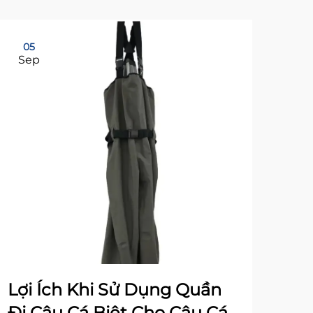
05
21
Sep
Oc
Lợi Ích Khi Sử Dụng Quần
Lợ
Đi Câu Cá Biệt Cho Câu Cá
Th